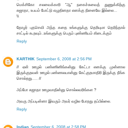
மெக்சிகோ சலவைக்காரி "ஆ" நகைச்சுவைத் துணுக்கிற்கு
சுஜாதா, உபயம் போட்டு எழுதினதா எனக்கு நினைவே இல்லை...
\\
தோழர் புதசெவி அந்த கதை உங்களுக்கு தெரியுமா தெரிந்தால்
சாட்டில் கூறவும்..உங்களுக்கு பெரும் புண்ணியம் கிடைக்கும்
Reply
KARTHIK
September 6, 2008 at 2:56 PM
// ஏன் ஊழல் பண்ணினிங்கன்னு கேட்டா எனக்கு முன்னால
இருக்குறவன் ஊழல் பண்ணலயான்னு கேட்குறமாதிரி இருக்கு நீங்க
சொல்றது..... //
அப்போ சுஜாதா ஊழவாதின்னு சொல்லவரிங்கள ?
அவரு அப்படின்னா இவரும் அவர் வழில போறது தப்பில்லை.
Reply
Indian
September 6, 2008 at 2:58 PM