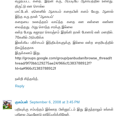
எழுதப்பட்ட கதை. இதன் கரு, அப்படியே ஆகாயத்தில் உள்ளது.
திருட்டு என சொல்ல
மாட்டேன். ஏனெனில் ஆகாயம் கதையின் களம் வேறு. ஆனால்
இந்த கரு தான் "ஆகாயம்'
கதையை உலகத்தரம் வாய்ந்த கதை என என்னை எண்ண
வைத்தது. அது சொந்த சரக்கு இல்லை
என்ற போது சுஜாதா கொஞ்சம் இறங்கி தான் போனார் என் மனதில்.
70களில் அமெரிக்க
இலக்கிய பரிச்சயம் இந்தியர்களுக்கு இல்லை என்ற தைரியத்தில்
நிகழ்ந்ததாக
இருக்கலாம் இது.
http://groups.google.com/group/panbudan/browse_thread/t
hread/9f70bb129275ae24/966cf1383788912f?
hl=ta#966cf1383788912f
நன்றி சித்தார்த்.
Reply
குசும்பன்
September 6, 2008 at 3:45 PM
பதிவுக்கு சம்மந்தம் இல்லாத பின்னூட்டம் இது இருந்தாலும் உங்கள்
பதிலை ஆவலோடு எதிர்ப்பார்க்கிறேன்.