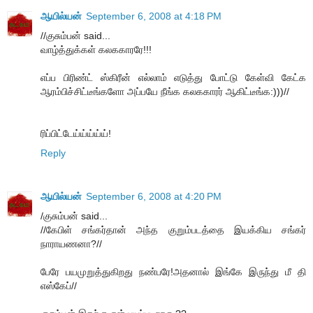
ஆயில்யன்
September 6, 2008 at 4:18 PM
//குசும்பன் said...
வாழ்த்துக்கள் கலககாரரே!!!
எப்ப பிரிண்ட் ஸ்கிரீன் எல்லாம் எடுத்து போட்டு கேள்வி கேட்க
ஆரம்பிச்சிட்டீங்களோ அப்பயே நீங்க கலககாரர் ஆகிட்டீங்க:)))//
ரிப்பிட்டேய்ய்ய்ய்ய்!
Reply
ஆயில்யன்
September 6, 2008 at 4:20 PM
/குசும்பன் said...
//கேபிள் சங்கர்தான் அந்த குறும்படத்தை இயக்கிய சங்கர்
நாராயணனா?//
பேரே பயமுறுத்துகிறது நண்பரே!அதனால் இங்கே இருந்து மீ தி
எஸ்கேப்//