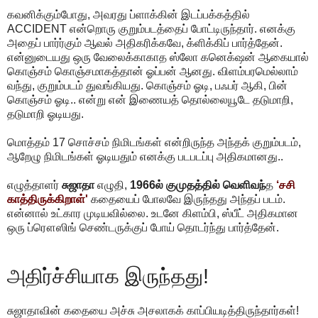
கவனிக்கும்போது, அவரது ப்ளாக்கின் இடப்பக்கத்தில்
ACCIDENT என்றொரு குறும்படத்தைப் போட்டிருந்தார். எனக்கு
அதைப் பார்ர்கும் ஆவல் அதிகரிக்கவே, க்ளிக்கிப் பார்த்தேன்.
என்னுடையது ஒரு வேலைக்காகாத ஸ்லோ கனெக்‌ஷன் ஆகையால்
கொஞ்சம் கொஞ்சமாகத்தான் ஓப்பன் ஆனது. விளம்பரமெல்லாம்
வந்து, குறும்படம் துவங்கியது. கொஞ்சம் ஓடி, பஃபர் ஆகி, பின்
கொஞ்சம் ஓடி.. என்று என் இணையத் தொல்லையூடே தடுமாறி,
தடுமாறி ஓடியது.
மொத்தம் 17 சொச்சம் நிமிடங்கள் என்றிருந்த அந்தக் குறும்படம்,
ஆறேழு நிமிடங்கள் ஓடியதும் எனக்கு படபடப்பு அதிகமானது..
எழுத்தாளர்
சுஜாதா
எழுதி,
1966ல் குமுதத்தில் வெளிவந்
த
‘சசி
காத்திருக்கிறாள்'
கதையைப் போலவே இருந்தது அந்தப் படம்.
என்னால் உட்கார முடியவில்லை. உடனே கிளம்பி, ஸ்பீட் அதிகமான
ஒரு ப்ரௌஸிங் செண்டருக்குப் போய் தொடர்ந்து பார்த்தேன்.
அதிர்ச்சியாக இருந்தது!
சுஜாதாவின் கதையை அச்சு அசலாகக் காப்பியடித்திருந்தார்கள்!