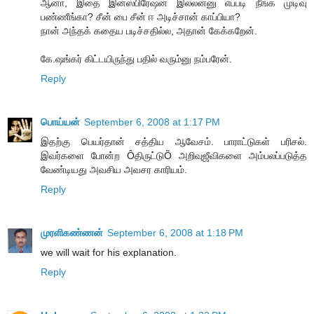
ஆனா, இதை இன்ஸ்பிரேஷன் இல்லன்னு எப்படி நீங்க முடிவு
பண்ணீங்கா? சீன் பை சீன் ஈ அடிச்சான் காப்பியா?
நான் அந்தக் கதைய படிச்சதில்ல, அதான் கேக்கறேன்.
கே.ஷங்கர் கிட்டயிருந்து பதில் வரும்னு நம்பரேன்.
Reply
பொய்யன்
September 6, 2008 at 1:17 PM
இதற்கு பெயர்தான் சத்திய ஆவேசம். பாராட்டுகள் பரிசல்.
இவர்களை போன்ற Ôதிருட்டுÕ அறிவுஜீவிகளை அம்பலப்படுத்த
வேண்டியது அவசிய அவசர காரியம்.
Reply
முரளிகண்ணன்
September 6, 2008 at 1:18 PM
we will wait for his explanation.
Reply