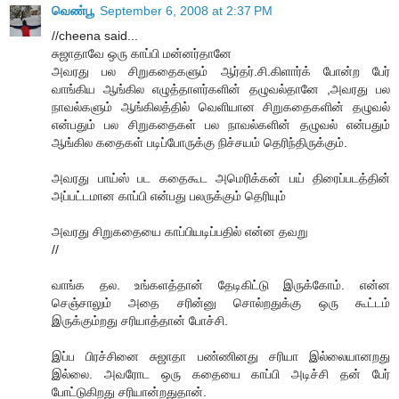
வெண்பூ
September 6, 2008 at 2:37 PM
//cheena said...
சுஜாதாவே ஒரு காப்பி மன்னர்தானே
அவரது பல சிறுகதைகளும் ஆர்தர்.சி.கிளார்க் போன்ற பேர்
வாங்கிய ஆங்கில எழுத்தாளர்களின் தழுவல்தானே ,அவரது பல
நாவல்களும் ஆங்கிலத்தில் வெளியான சிறுகதைகளின் தழுவல்
என்பதும் பல சிறுகதைகள் பல நாவல்களின் தழுவல் என்பதும்
ஆங்கில கதைகள் படிப்போருக்கு நிச்சயம் தெரிந்திருக்கும்.
அவரது பாய்ஸ் பட கதைகூட அமெரிக்கன் பய் திரைப்படத்தின்
அப்பட்டமான காப்பி என்பது பலருக்கும் தெரியும்
அவரது சிறுகதையை காப்பியடிப்பதில் என்ன தவறு
//
வாங்க தல. உங்களத்தான் தேடிகிட்டு இருக்கோம். என்ன
செஞ்சாலும் அதை சரின்னு சொல்றதுக்கு ஒரு கூட்டம்
இருக்கும்றது சரியாத்தான் போச்சி.
இப்ப பிரச்சினை சுஜாதா பண்ணினது சரியா இல்லையான‌றது
இல்லை. அவரோட ஒரு கதையை காப்பி அடிச்சி தன் பேர்
போட்டுகிறது சரியான்றதுதான்.