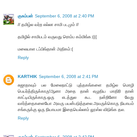
குசும்பன்
September 6, 2008 at 2:40 PM
// தமிழ்ல வர்ற எல்லா சாமி படமும் //
தமிழில் சாமிபடம் வருவது ரொம்ப கம்மிங்க:(((
மலையாள டப்பிங்தான் அதிகம்:(
Reply
KARTHIK
September 6, 2008 at 2:41 PM
சுஜாதாவும் பல மேலைநாட்டு புத்தகங்களை தமிழ்ல மொழி
பெயர்த்திருக்காரு!ஆனா அதை தான் எழுதிய மாதிரி தான்
காட்டியிருக்காரு.ஒரு எடத்துல கூட நன்றினோ வேறு
வார்த்தைகளையோ அவரு பயன்படுத்தலை.அவருக்கொரு நியாயம்
சங்கருக்கு ஒரு நியாயமா இதையெல்லாம் லூஸ்ல விடுங்க தல.
Reply
குசும்பன்
September 6, 2008 at 2:42 PM