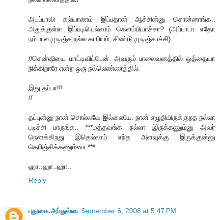
அடப்பாவி கல்யாணம் இப்பதான் ஆச்சின்னு சொன்னாங்க..
அதுக்குள்ள இப்படியெல்லாம் கெளம்பியாச்சா? (அப்பாடா எதோ
நம்மால முடிஞ்ச நல்ல காரியம், சிண்டு முடிஞ்சாச்சி)
//சென்ஷியை மாட்டிவிட்டேன். அவரும் பாலைவனத்தில் ஒத்தையா
நிக்கிறாரே என்ற ஒரு நல்லெண்ணத்தில்.
இது தப்பா!!!
//
தப்புன்னு நான் சொல்லவே இல்லையே. நான் எழுதியிருக்குறத நல்லா
படிச்சி பாருங்க.. ***மத்தவங்க நல்லா இருக்கணும்னு அவர்
நெனக்கிறது இதெல்லாம் எந்த அளவுக்கு இருக்குன்னு
தெரிஞ்சிக்கணும்னா ***
ஹா..ஹா..ஹா..
Reply
புதுகை.அப்துல்லா
September 6, 2008 at 5:47 PM