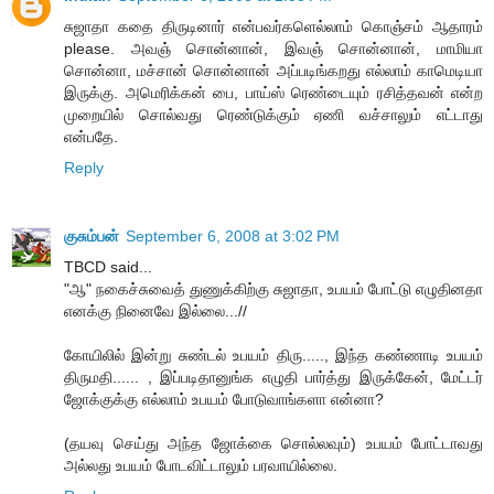
சுஜாதா கதை திருடினார் என்பவர்களெல்லாம் கொஞ்சம் ஆதாரம்
please. அவஞ் சொன்னான், இவஞ் சொன்னான், மாமியா
சொன்னா, மச்சான் சொன்னான் அப்படிங்கறது எல்லாம் காமெடியா
இருக்கு. அமெரிக்கன் பை, பாய்ஸ் ரெண்டையும் ரசித்தவன் என்ற
முறையில் சொல்வது ரெண்டுக்கும் ஏணி வச்சாலும் எட்டாது
என்பதே.
Reply
குசும்பன்
September 6, 2008 at 3:02 PM
TBCD said...
"ஆ" நகைச்சுவைத் துணுக்கிற்கு சுஜாதா, உபயம் போட்டு எழுதினதா
எனக்கு நினைவே இல்லை...//
கோயிலில் இன்று சுண்டல் உபயம் திரு....., இந்த கண்ணாடி உபயம்
திருமதி...... , இப்படிதானுங்க எழுதி பார்த்து இருக்கேன், மேட்டர்
ஜோக்குக்கு எல்லாம் உபயம் போடுவாங்களா என்னா?
(தயவு செய்து அந்த ஜோக்கை சொல்லவும்) உபயம் போட்டாவது
அல்லது உபயம் போடவிட்டாலும் பரவாயில்லை.