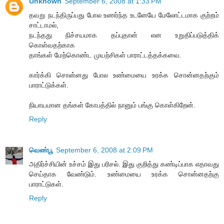
Unknown
September 6, 2008 at 1:33 PM
த‌வ‌று ந‌ட‌ந்திருப்ப‌து போல‌ உண‌ர்ந்த‌ உட‌னேயே மேலோட்ட‌மாக‌ குற்ற‌ம்
சாட்டாம‌ல்,
ந‌ட‌ந்த‌து நிச்ச‌ய‌மாக‌ த‌ப்புதான் என உறுதிப்ப‌டுத்திக்
கொள்வ‌த‌ற்காக‌
தாங்க‌ள் மேற்கொண்ட‌ முய‌ற்சிக‌ள் பாராட்ட‌த்த‌க்க‌வை.
கார்க்கி சொன்ன‌து போல‌ உண்மையை உர‌க்க‌ சொன்ன‌தற்கும்
பாராட்டுக்க‌ள்.
நியாய‌மான‌ த‌ங்க‌ள் கோப‌த்தில் நானும் ப‌ங்கு கொள்கிறேன்.
Reply
வெண்பூ
September 6, 2008 at 2:09 PM
அதிர்ச்சியின் உச்சம் இது பரிசல். இது குறித்து கண்டிப்பாக எதாவது
செய்தாக வேண்டும். உண்மையை உரக்க சொன்னதற்கு
பாராட்டுகள்.
Reply