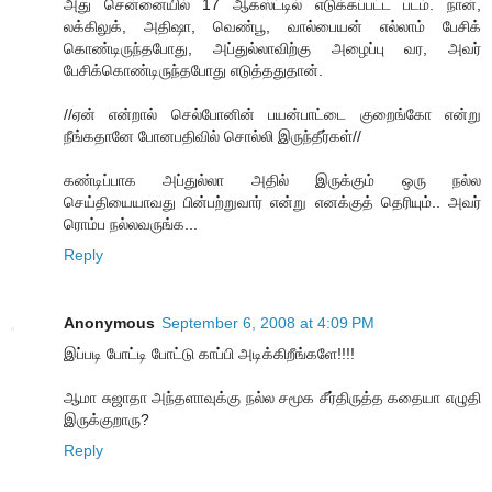
அது சென்னையில் 17 ஆகஸ்ட்டில் எடுக்கப்பட்ட படம். நான்,
லக்கிலுக், அதிஷா, வெண்பூ, வால்பையன் எல்லாம் பேசிக்
கொண்டிருந்தபோது, அப்துல்லாவிற்கு அழைப்பு வர, அவர்
பேசிக்கொண்டிருந்தபோது எடுத்ததுதான்.
//ஏன் என்றால் செல்போனின் பயன்பாட்டை குறைங்கோ என்று
நீங்கதானே போனபதிவில் சொல்லி இருந்தீர்கள்//
கண்டிப்பாக அப்துல்லா அதில் இருக்கும் ஒரு நல்ல
செய்தியையாவது பின்பற்றுவார் என்று எனக்குத் தெரியும்.. அவர்
ரொம்ப நல்லவருங்க...
Reply
Anonymous
September 6, 2008 at 4:09 PM
இப்படி போட்டி போட்டு காப்பி அடிக்கிறீங்களே!!!!
ஆமா சுஜாதா அந்தளாவுக்கு நல்ல சமூக சீர்திருத்த கதையா எழுதி
இருக்குறாரு?
Reply