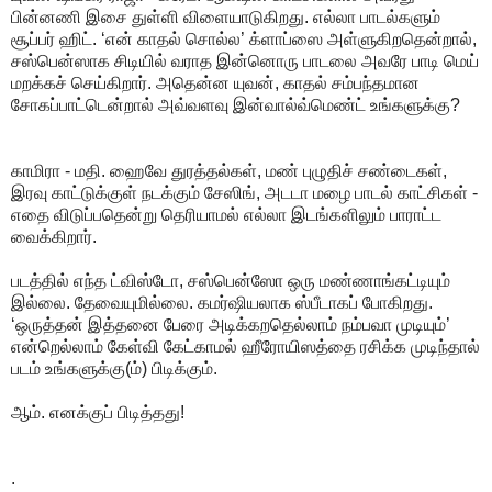
பின்னணி இசை துள்ளி விளையாடுகிறது. எல்லா பாடல்களும்
சூப்பர் ஹிட். ‘என் காதல் சொல்ல’ க்ளாப்ஸை அள்ளுகிறதென்றால்,
சஸ்பென்ஸாக சிடியில் வராத இன்னொரு பாடலை அவரே பாடி மெய்
மறக்கச் செய்கிறார். அதென்ன யுவன், காதல் சம்பந்தமான
சோகப்பாட்டென்றால் அவ்வளவு இன்வால்வ்மெண்ட் உங்களுக்கு?
காமிரா - மதி. ஹைவே துரத்தல்கள், மண் புழுதிச் சண்டைகள்,
இரவு காட்டுக்குள் நடக்கும் சேஸிங், அடடா மழை பாடல் காட்சிகள் -
எதை விடுப்பதென்று தெரியாமல் எல்லா இடங்களிலும் பாராட்ட
வைக்கிறார்.
படத்தில் எந்த ட்விஸ்டோ, சஸ்பென்ஸோ ஒரு மண்ணாங்கட்டியும்
இல்லை. தேவையுமில்லை. கமர்ஷியலாக ஸ்பீடாகப் போகிறது.
‘ஒருத்தன் இத்தனை பேரை அடிக்கறதெல்லாம் நம்பவா முடியும்’
என்றெல்லாம் கேள்வி கேட்காமல் ஹீரோயிஸத்தை ரசிக்க முடிந்தால்
படம் உங்களுக்கு(ம்) பிடிக்கும்.
ஆம். எனக்குப் பிடித்தது!
.