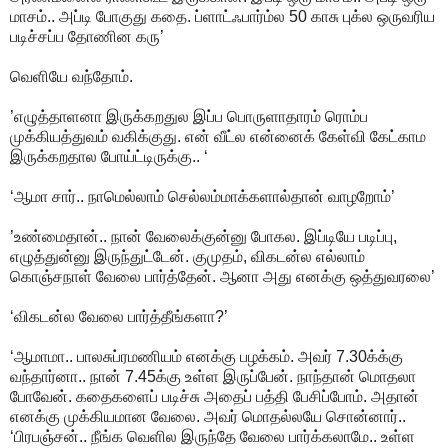
மாசம்.. அப்டி போகுது கதை. ப்ளாட்ஃபார்ம்ல 50 காசு புக்ல ஒருவரிய
படிச்சப்ப தோணின கரு’
வெளியே வந்தோம்.
’எழுத்தாளனா இருக்கறதுல இப்ப பொருளாதாரம் ரொம்ப
முக்கியத்துவம் வகிக்குது. என் வீட்ல என்னைக் கேள்வி கேட்காம
இருக்கறதால போய்ட்டிருக்கு.. ‘
‘ஆமா சார்.. நாமெல்லாம் செல்லம்மாக்களால்தான் வாழறோம்’
’உண்மைதான்.. நான் வேலைக்குன்னு போகல. இப்டியே படிப்பு,
எழுத்துன்னு இருந்துட்டேன். குமுதம், விகடன்ல எல்லாம்
கொஞ்சநாள் வேலை பார்த்தேன். ஆனா அது எனக்கு ஒத்துவரலை’
‘விகடன்ல வேலை பார்த்தீங்களா?’
‘ஆமாமா.. பாலசுப்ரமணியம் எனக்கு பழக்கம். அவர் 7.30க்க்கு
வந்தார்னா.. நான் 7.45க்கு உள்ள இருப்பேன். நாந்தான் மொதலா
போவேன். கதைகளைப் படிச்சு அதைப் பத்தி பேசிப்போம். அதான்
எனக்கு முக்கியமான வேலை. அவர் மொதல்லயே சொன்னார்..
‘பிரபஞ்சன்.. நீங்க வெளில இருந்தே வேலை பார்க்கலாமே.. உள்ள