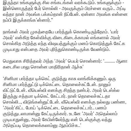
இருந்தா உங்களுக்கு சில சங்கடங்கள் வரக்கூடும். உங்களுக்கும் -
இன்னொருத்தர் பேர் சொல்லி - அவருக்கும் பிரச்னை வரும்.. அப்டி
வந்தா நான் அவங்க பக்கம்தான் நிப்பேன். ஏன்னா அவங்க என்னை
நம்பி இருக்காங்க’ன்னார்.”
நாங்கள் அவர் முகத்தையே பார்த்துக் கொண்டிருந்தோம். ‘யார்
அவர்’ என்கிற கேள்விக்கு விடைகிடைக்காமல் எங்களால் அவர்
சொல்கிற அடுத்த எந்த விஷயத்துக்கும் மனம் கொடுத்துக் கேட்க
முடியாது என்பதை அவர் புரிந்துகொண்டிருக்க வேண்டும்.
மெதுவாக சிரித்தவர் அந்த ‘அவர்’ பெயர் சொன்னார்: ‘......... ஆனா
கடைசில பாலு சொன்ன மாதிரிதான் ஆச்சு’
‘சினிமா பார்த்தா டிக்கெட் குடுத்து காசு வாங்கிக்கணும். ஒரு
சினிமா பார்த்துட்டு டிக்கெட்டை தொலைச்சுட்டேன். நானும்
விட்டுட்டேன். வீயெஸ்வி எனக்கு சிறந்த நண்பர். அவர் டெஸ்க்ல
இருந்து சத்தமா டிக்கெட் கேட்டார். நான் தொலைச்சுட்டதா
சொல்லி.., விடுங்கன்னுட்டேன். வீயெஸ்வி எனக்கு நல்லது பண்ண,
’அவர்’கிட்ட போய் ‘டிக்கெட்டை தொலைச்சுட்டார்.. பணம்
குடுத்துடலாமான்னு கேட்டிருக்கார். உடனே ’அவர்’ அதெல்லாம்
முடியாதுன்னு, அவர் கேபின்லேர்ந்து என் டெஸ்குக்கு வந்து
அதெப்படி தொலைக்கலாம்னு ஆரம்பிச்சு..’