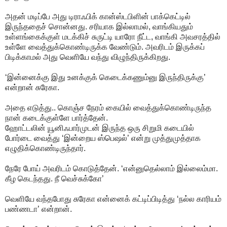
அதன் மடிப்பே அது டிராஃபிக் கான்ஸ்டபிளின் பாக்கெட்டில்
இருந்ததைச் சொன்னது. சரியாக இல்லாமல், வாங்கியதும்
உள்ளங்கைக்குள் மடக்கிச் சுருட்டி யாரோ நீட்ட, வாங்கி அவசரத்தில்
உள்ளே வைத்துக்கொண்டிருக்க வேண்டும். அவரிடம் இருக்கப்
பிடிக்காமல் அது வெளியே வந்து விழுந்திருக்கிறது.
‘இன்னைக்கு இது உனக்குக் கெடைக்கணும்னு இருந்திருக்கு’
என்றான் சுரேகா.
அதை எடுத்து.. கொஞ்ச நேரம் கையில் வைத்துக்கொண்டிருந்த
நான் கடைக்குள்ளே பார்த்தேன்.
ஹோட்டலின் யூனிஃபார்முடன் இருந்த ஒரு சிறுமி கடையில்
போர்டை வைத்து ‘இன்றைய ஸ்பெஷல்’ என்று முத்துமுத்தாக
எழுதிக்கொண்டிருந்தார்.
நேரே போய் அவரிடம் கொடுத்தேன். ‘என்னுதெல்லாம் இல்லைம்மா.
கீழ கெடந்தது. நீ வெச்சுக்கோ’
வெளியே வந்தபோது சுரேகா என்னைக் கட்டிப்பிடித்து ‘நல்ல காரியம்
பண்ணடா’ என்றான்.