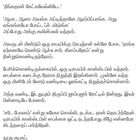
‘நீங்கதான் கேட்கவேல்லியே..’
‘ஆமா.. ஆனா அவங்க அப்டித்தானே ஆரம்பிப்பாங்க. அது
எங்கங்கயோ போய்.. ப்ச். விடுங்க’
அப்போது அங்கு கவின்மலர் வந்தார்.
அவருடன் மீண்டும் ஒரு காஃபிக்கு பிரபஞ்சன் உள்ளே போக, ‘நாங்க
ஏற்கனவே ரெண்டு ஆச்சு சார். கிளம்பறோம்’ என்று
நின்றுகொண்டிருந்தோம்.
பேசிக்கொண்டிருக்கையில், ஒரு டிராஃபிக் கான்ஸ்டபிள் வந்தார்.
பைக்கை கடைக்கு நேராக நிறுத்தி இறங்கினார். முன்னே வந்த
ஒரு மினிடோர் லோடு வண்டியை ஓரங்கட்டி நிறுத்தச்சொன்னார்.
அந்த வண்டி, இடதுபுறம் திரும்பி ஜாம்பஜார் ரோட்டில் நின்றது. இவர்
பின்னாடியே போனார்.
’சரி.. போலாம்’ என்று சுரேகா சொல்லி, நடக்க.. நான் தொடர்ந்தேன்.
டிராஃபிக் கான்ஸ்டபிள் பைக்கை ஒட்டி நடந்தபோது கீழே என்னமோ
கிடந்ததைப் பார்த்தேன்.
நூறு ரூபாய்.