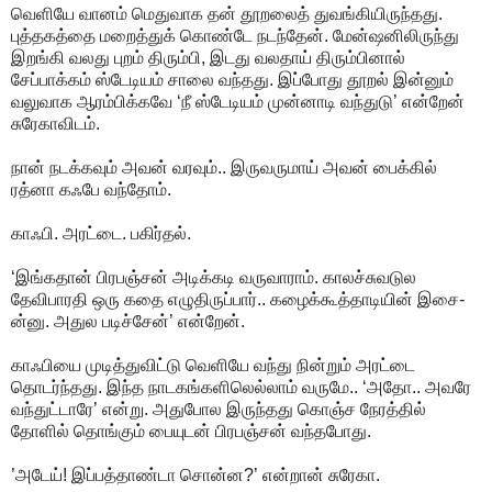
வெளியே வானம் மெதுவாக தன் தூறலைத் துவங்கியிருந்தது.
புத்தகத்தை மறைத்துக் கொண்டே நடந்தேன். மேன்ஷனிலிருந்து
இறங்கி வலது புறம் திரும்பி, இடது வலதாய் திரும்பினால்
சேப்பாக்கம் ஸ்டேடியம் சாலை வந்தது. இப்போது தூறல் இன்னும்
வலுவாக ஆரம்பிக்கவே ‘நீ ஸ்டேடியம் முன்னாடி வந்துடு’ என்றேன்
சுரேகாவிடம்.
நான் நடக்கவும் அவன் வரவும்.. இருவருமாய் அவன் பைக்கில்
ரத்னா கஃபே வந்தோம்.
காஃபி. அரட்டை. பகிர்தல்.
‘இங்கதான் பிரபஞ்சன் அடிக்கடி வருவாராம். காலச்சுவடுல
தேவிபாரதி ஒரு கதை எழுதிருப்பார்.. கழைக்கூத்தாடியின் இசை-
ன்னு. அதுல படிச்சேன்’ என்றேன்.
காஃபியை முடித்துவிட்டு வெளியே வந்து நின்றும் அரட்டை
தொடர்ந்தது. இந்த நாடகங்களிலெல்லாம் வருமே.. ‘அதோ.. அவரே
வந்துட்டாரே’ என்று. அதுபோல இருந்தது கொஞ்ச நேரத்தில்
தோளில் தொங்கும் பையுடன் பிரபஞ்சன் வந்தபோது.
’அடேய்! இப்பத்தாண்டா சொன்ன?’ என்றான் சுரேகா.