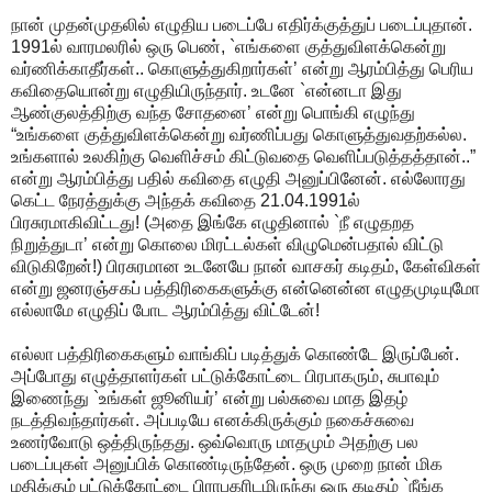
நான் முதன்முதலில் எழுதிய படைப்பே எதிர்க்குத்துப் படைப்புதான்.
1991ல் வாரமலரில் ஒரு பெண், `எங்களை குத்துவிளக்கென்று
வர்ணிக்காதீர்கள்.. கொளுத்துகிறார்கள்’ என்று ஆரம்பித்து பெரிய
கவிதையொன்று எழுதியிருந்தார். உடனே `என்னடா இது
ஆண்குலத்திற்கு வந்த சோதனை’ என்று பொங்கி எழுந்து
“உங்களை குத்துவிளக்கென்று வர்ணிப்பது கொளுத்துவதற்கல்ல.
உங்களால் உலகிற்கு வெளிச்சம் கிட்டுவதை வெளிப்படுத்தத்தான்..”
என்று ஆரம்பித்து பதில் கவிதை எழுதி அனுப்பினேன். எல்லோரது
கெட்ட நேரத்துக்கு அந்தக் கவிதை 21.04.1991ல்
பிரசுரமாகிவிட்டது! (அதை இங்கே எழுதினால் `நீ எழுதறத
நிறுத்துடா’ என்று கொலை மிரட்டல்கள் விழுமென்பதால் விட்டு
விடுகிறேன்!) பிரசுரமான உடனேயே நான் வாசகர் கடிதம், கேள்விகள்
என்று ஜனரஞ்சகப் பத்திரிகைகளுக்கு என்னென்ன எழுதமுடியுமோ
எல்லாமே எழுதிப் போட ஆரம்பித்து விட்டேன்!
எல்லா பத்திரிகைகளும் வாங்கிப் படித்துக் கொண்டே இருப்பேன்.
அப்போது எழுத்தாளர்கள் பட்டுக்கோட்டை பிரபாகரும், சுபாவும்
இணைந்து `உங்கள் ஜூனியர்’ என்று பல்சுவை மாத இதழ்
நடத்திவந்தார்கள். அப்படியே எனக்கிருக்கும் நகைச்சுவை
உணர்வோடு ஒத்திருந்தது. ஒவ்வொரு மாதமும் அதற்கு பல
படைப்புகள் அனுப்பிக் கொண்டிருந்தேன். ஒரு முறை நான் மிக
மதிக்கும் பட்டுக்கோட்டை பிராபகரிடமிருந்து ஒரு கடிதம் `நீங்க