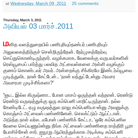
at
Wednesday, March 09, 2011
25 comments:
Thursday, March 3, 2011
அவியல் 03 மார்ச்.2011
ம
னித வளத்துறையில் பணிபுரியும்நண்பர் பணிபுரியும்
அலுவலகத்திற்குச் சென்றிருந்தேன். நேர்முகத்தேர்வு
செய்துகொண்டிருந்தார். வழக்கமாக, வேலைக்கு வருபவர்களின்
ரெஸ்யூமைப் பார்த்து பலவித அட்வைஸ்களை அள்ளி வழங்கும்
குணம் கொண்டவர் அவர். அன்றைக்கு சீக்கிரமே இண்டர்வ்யூவை
முடித்துவிட நான் கேட்டேன்.. ‘நான் வந்துட்டேன்னு அவசர
அவசரமா முடிச்சீங்களா?’
“ஐய.. இல்ல கிருஷ்ணா.. போன மாசம் ஒருத்தன் வந்தான். ரெண்டு
ரெண்டு வருஷத்துக்கு ஒரு கம்பெனி மாறிட்டிருந்தான். நல்ல
கேண்டிடேட். ஏழு வருஷத்துல நாலு கம்பெனியா-ன்னு அவனுக்கு
கொஞ்சம் அட்வைஸ் பண்ணினேன். செலக்ட்டும் ஆய்ட்டான்.
அடுத்த நாள் வர்ல. ஃபோன் பண்ணிக் கேட்டா, ‘ஒரே கம்பெனில
வேலை செய்யணும்ன்னு நீங்க அட்வைஸ் பண்ணினத ராத்திரி பூரா
யோசிச்சேன் சார். ஐநூறு ஆயிரத்துக்காக அடிக்கடி கம்பெனி