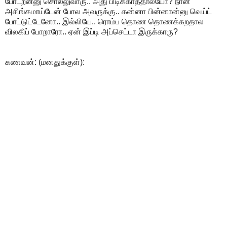
போடறன்னு சொல்லுவாரு.. அது பிடிக்காததாலயோ? நான்
அசிங்கமாய்டேன் போல அவருக்கு.. கன்னா பின்னான்னு வெய்ட்
போட்டுட்டேனோ.. இல்லியே.. ரொம்ப தொண தொணக்கறதால
விலகிப் போறாரோ.. ஏன் இப்டி அப்செட்டா இருக்காரு?
கணவன்: (மனதுக்குள்):