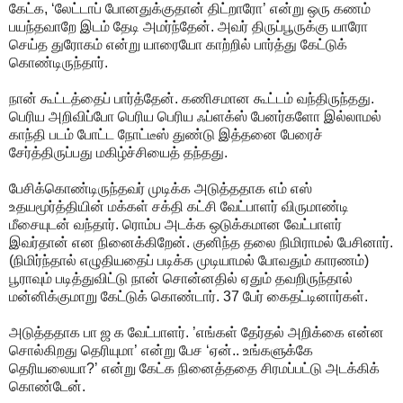
கேட்க, ‘லேட்டாப் போனதுக்குதான் திட்றாரோ’ என்று ஒரு கணம்
பயந்தவாறே இடம் தேடி அமர்ந்தேன். அவர் திருப்பூருக்கு யாரோ
செய்த துரோகம் என்று யாரையோ காற்றில் பார்த்து கேட்டுக்
கொண்டிருந்தார்.
நான் கூட்டத்தைப் பார்த்தேன். கணிசமான கூட்டம் வந்திருந்தது.
பெரிய அறிவிப்போ பெரிய பெரிய ஃப்ளக்ஸ் பேனர்களோ இல்லாமல்
காந்தி படம் போட்ட நோட்டீஸ் துண்டு இத்தனை பேரைச்
சேர்த்திருப்பது மகிழ்ச்சியைத் தந்தது.
பேசிக்கொண்டிருந்தவர் முடிக்க அடுத்ததாக எம் எஸ்
உதயமூர்த்தியின் மக்கள் சக்தி கட்சி வேட்பாளர் விருமாண்டி
மீசையுடன் வந்தார். ரொம்ப அடக்க ஒடுக்கமான வேட்பாளர்
இவர்தான் என நினைக்கிறேன். குனிந்த தலை நிமிராமல் பேசினார்.
(நிமிர்ந்தால் எழுதியதைப் படிக்க முடியாமல் போவதும் காரணம்)
பூராவும் படித்துவிட்டு நான் சொன்னதில் ஏதும் தவறிருந்தால்
மன்னிக்குமாறு கேட்டுக் கொண்டார். 37 பேர் கைதட்டினார்கள்.
அடுத்ததாக பா ஜ க வேட்பாளர். ’எங்கள் தேர்தல் அறிக்கை என்ன
சொல்கிறது தெரியுமா’ என்று பேச ‘ஏன்.. உங்களுக்கே
தெரியலையா?’ என்று கேட்க நினைத்ததை சிரமப்பட்டு அடக்கிக்
கொண்டேன்.