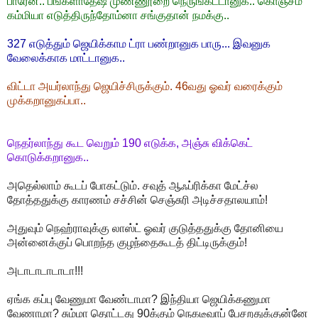
பாரேன்.. பங்களாதேஷ் முண்ணூறை நெருங்கீட்டானுக.. கொஞ்சம்
கம்மியா எடுத்திருந்தோம்னா சங்குதான் நமக்கு..
327 எடுத்தும் ஜெயிக்காம ட்ரா பண்றானுக பாரு... இவனுக
வேலைக்காக மாட்டானுக..
விட்டா அயர்லாந்து ஜெயிச்சிருக்கும். 46வது ஓவர் வரைக்கும்
முக்கறானுகப்பா..
நெதர்லாந்து கூட வெறும் 190 எடுக்க, அஞ்சு விக்கெட்
கொடுக்கறானுக..
அதெல்லாம் கூடப் போகட்டும். சவுத் ஆஃப்ரிக்கா மேட்ச்ல
தோத்ததுக்கு காரணம் சச்சின் செஞ்சுரி அடிச்சதாலயாம்!
அதுவும் நெஹ்ராவுக்கு லாஸ்ட் ஓவர் குடுத்ததுக்கு தோனியை
அன்னைக்குப் பொறந்த குழந்தைகூடத் திட்டிருக்கும்!
அடாடாடாடாடா!!!
ஏங்க கப்பு வேணுமா வேண்டாமா? இந்தியா ஜெயிக்கணுமா
வேணாமா? சும்மா தொட்டது 90க்கும் நெகடீவாப் பேசறதுக்குன்னே