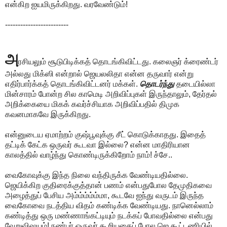
என்கிற ஐயமிருக்கிறது. வரவேண்டும்!
-------------------------
அ
ரசியலும் சூடுபிடிக்கத் தொடங்கிவிட்டது. கலைஞர் க்ரைண்டர்
அல்லது மிக்ஸி என்றால் ஜெயலலிதா என்ன தருவார் என்று
எதிர்பார்க்கத் தொடங்கிவிட்டனர் மக்கள்.
தொடர்ந்து
தடையில்லா
மின்சாரம் போன்ற சில காமெடி அறிவிப்புகள் இருந்தாலும், தேர்தல்
அறிக்கையை மிகக் கவர்ச்சியாக அறிவிப்பதில் திமுக
கவனமாகவே இருக்கிறது.
என்னுடைய ஏமாற்றம் குஷ்பூவுக்கு சீட் கொடுக்காதது. இதைத்
தட்டிக் கேட்க ஒருவர் கூடவா இல்லை? என்ன மாதிரியான
காலத்தில் வாழ்ந்து கொண்டிருக்கிறோம் நாம்! ச்சே..
வைகோவுக்கு இந்த நிலை வந்திருக்க வேண்டியதில்லை.
ஜெயிக்கிற குதிரைக்குத்தான் பணம் என்பதுபோல தேமுதிகவை
அழைத்துப் பேசிய அம்ம்ம்ம்ம்மா, கூடவே ஐந்து வருடம் இருந்த
வைகோவை நடத்திய விதம் கண்டிக்க வேண்டியது. நானெல்லாம்
கண்டித்து ஒரு மண்ணாங்கட்டியும் நடக்கப் போவதில்லை என்பது
வேறுவிஷயம்! நண்பர் ஒருவர் கூறியதைப் போல ஜெ கூட்டணியில்