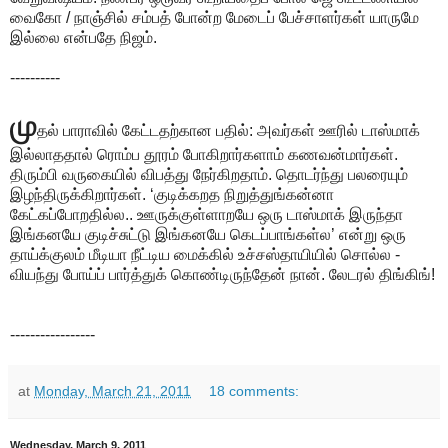
வைகோ / நாஞ்சில் சம்பத் போன்ற மேடைப் பேச்சாளர்கள் யாருமே
இல்லை என்பதே நிஜம்.
----------
மு
தல் பாராவில் கேட்டதற்கான பதில்: அவர்கள் ஊரில் டாஸ்மாக்
இல்லாததால் ரொம்ப தூரம் போகிறார்களாம் கணவன்மார்கள்.
திரும்பி வருகையில் விபத்து நேர்கிறதாம். தொடர்ந்து பலரையும்
இழந்திருக்கிறார்கள். ‘குடிக்கறத நிறுத்துங்கன்னா
கேட்கப்போறதில்ல.. ஊருக்குள்ளாறயே ஒரு டாஸ்மாக் இருந்தா
இங்கனயே குடிச்சுட்டு இங்கனயே கெடப்பாங்கள்ல’ என்று ஒரு
தாய்க்குலம் மீடியா நீட்டிய மைக்கில் உச்சஸ்தாயியில் சொல்ல -
வியந்து போய்ப் பார்த்துக் கொண்டிருந்தேன் நான். லேடரல் திங்கிங்!
-----------------
at
Monday, March 21, 2011
18 comments:
Wednesday, March 9, 2011