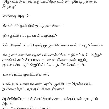
‘அதுனால இன்னைக்கு டவுட்டுதான்..ஆனா ஒரே ஒரு சான்ஸ்
இருக்கு’
‘என்னது அது..?’
‘சேவக் 50 ஓவர் நின்னு ஆடினான்னா...’
‘நின்னுட்டு எப்படிய்யா ஆட முடியும்?’
‘ப்ச்.. கேளுய்யா.. 50 ஓவர் முழுசா வெளையாண்டா ஜெயிக்கலாம்’
‘வேற என்னென்ன ஜோசியம் சொல்வீங்கடா நீங்க? டேய்.. அந்தக்
காலமெல்லாம் போயாச்சுடா.. எவன் விளையாண்டாலும்,
இல்லைன்னாலும் ஜெயிப்போம்.. பாரு நீ’ன்னேன் நான்.
‘டாஸ் ரொம்ப முக்கியம்’னான்.
‘டாஸ் போடற காசு வேணா ரொம்ப முக்கியமா இருக்கலாம்..
இன்னைக்குப் பாரு ஆட்டத்தை’ன்னேன்.
ஆஸ்திரேலியா டாஸ் ஜெயிச்சாங்களா... வந்துட்டான் மறுபடியும்
அவன்.
‘ப்ச்.. அவ்ளோதான்ப்பா..’னான்.