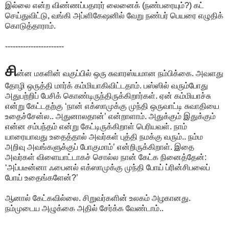
இல்லை என்ற விண்ணப்பதாரர் லைனைக் (நண்பரையும்?) கட்
செய்துவிட்டு, வங்கி அப்ளிகேஷனில் வேறு நண்பர் பெயரை எழுதிக்
கொடுத்தாராம்.
-----------------------
சி
ன்ன மகளின் வகுப்பில் ஒரு சுவாரஸ்யமான நம்பிக்கை. அவளது
தோழி ஒருத்தி மார்க் கம்மியாகிவிட்டதாம். பஸ்ஸில் வரும்போது
அதுபற்றிப் பேசிக் கொண்டிருந்திருக்கிறார்கள். ஏன் கம்மியாச்சு
என்று கேட்டதற்கு ‘நான் எக்ஸாமுக்கு முந்தி ஒருவாட்டி சுவாதியை
உதைச்சேன்ல.. அதுனாலதான்’ என்றாளாம். அதுக்கும் இதுக்கும்
என்ன சம்பந்தம் என்று கேட்டிருக்கிறாள் பெரியவள். நாம்
யாரையாவது உதைத்தால் அவர்கள் புத்தி நமக்கு வரும்.. நம்ம
அறிவு அவங்களுக்குப் போகுமாம்’ என்றிருக்கிறாள். இதை
அவர்கள் விளையாட்டாகச் சொல்ல நான் கேட்க நினைத்தேன்:
‘அப்படீன்னா ஃபைனல் எக்ஸாமுக்கு முந்தி போய் ப்ரின்சிபலைப்
போய் உதைங்களேன்?’
ஆனால் கேட்கவில்லை. சிறுவர்களின் உலகம் அழகானது.
நம்முடைய அழுக்கை அதில் சேர்க்க வேண்டாம்..
------------------