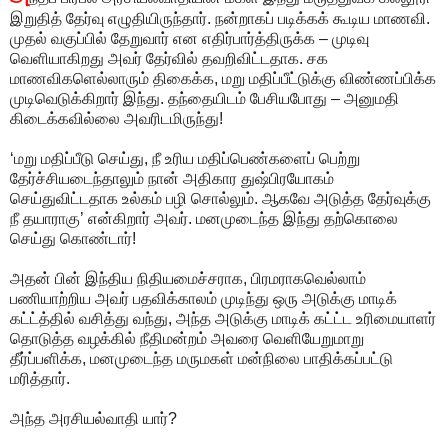
இறுதித் தேர்வு எழுதியிருந்தார். நன்றாகப் படிக்கக் கூடிய மாணவி.
முதல் வகுப்பில் தேறுவார் என எதிர்பார்த்திருக்க – முடிவு
வெளியாகிறது அவர் தேர்வில் தவறிவிட்டதாக. சக
மாணவிகளெல்லாரும் திகைக்க, மறு மதிப்பீட்டுக்கு விண்ணப்பிக்க
முடிவெடுக்கிறார் இந்து. தந்தையிடம் பேசியபோது – அனுமதி
கிடைக்கவில்லை அவரிடமிருந்து!
‘மறு மதிப்பீடு செய்து, நீ உரிய மதிப்பெண்களைப் பெற்று
தேர்ச்சியடைந்தாலும் நான் அதிகார துஷ்பிரயோகம்
செய்துவிட்டதாக உல்கம் பழி சொல்லும். ஆகவே அடுத்த தேர்வுக்கு
நீ தயாராகு’ என்கிறார் அவர். மனமுடைந்த இந்து தற்கொலை
செய்து கொண்டார்!
அதன் பின் இந்திய நிதியமைச்சராக, பிரமராகவெல்லாம்
பணியாற்றிய அவர் பதவிக்காலம் முடிந்து ஒரு அடுக்கு மாடிக்
கட்ட்த்தில் வசித்து வந்து, அந்த அடுக்கு மாடிக் கட்ட்ட உரிமையாளர்
தொடுத்த வழக்கில் நீதிமன்றம் அவரை வெளியேறுமாறு
தீர்ப்பளிக்க, மனமுடைந்த மருமகள் மன்நிலை பாதிக்கப்பட்டு
மரித்தார்.
அந்த அரசியல்வாதி யார்?