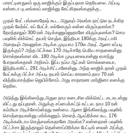
பாராட்டின‌துல‌ம் ஒரு லாஜிக்கும் இருப்ப‌தாக‌ தெரிய‌லை. அப்ப‌டி
என்ன‌டா புட‌ல‌ங்காய் லாஜிக்னு கேட்கிற‌வ‌ங்களுக்கு..
முத‌ல் மேட் ப‌ங்க‌ளாதேஷ் கூட‌. அதுவும் அவ‌ங்க‌ நாட்டுல‌ ந‌ட‌க்கிற‌
முத‌ல் வேர்ல்ட் க‌ப் மேட்ச். எல்லோரும் என்ன‌ விரும்புவாங்க‌?
தோத்தாலும் 300 ர‌ன் அடிக்க‌ணும்னுதானே விரும்புவாங்க‌? செம‌
ப‌வுலிங் விக்கெட் த‌யார் செஞ்சு, இந்தியா 180க்கு அவுட்டாகி
அதையும் அவ‌னுங்க‌ அடிக்க‌ முடியாம‌ 170ல‌ அவுட் ஆனா எப்ப‌டி
இருக்கும்? அந்த‌ பிட்ச்சுல‌ 170 அடிச்ச‌தே பெரிய‌ சாத‌னைன்னு
சொல்ற‌வ‌ங்க‌ள‌ விட‌ 180 அடிக்க‌ முடியலையான்னு ஏமாந்து
போற‌வ‌ங்க‌தான் அதிக‌ம். இப்ப‌ ந‌ம்ம‌ ஆட்க‌ள் சொல்ல‌லையா,
இந்தியாகிட்ட‌ 291 அடிச்சிட்டானேன்னு. அந்த‌ லாஜிக் தான் முத‌ல்
மேட்சுக்கு பிட்ச்ச‌ அப்ப‌டி த‌யார் செய்ய‌ கார‌ண‌ம்.நாம‌ 70 ர‌ன்
வித்தியாச‌த்தில‌ ஜெயிச்சோம். அது சாதார‌ண‌ மார்ஜினா என‌க்கு
தெரில‌.
அடுத்து இங்கிலாந்து.அதுல‌ நாம‌ க‌டைசில‌ விக்கெட்ட‌ க‌ட‌க‌ட‌ன்னு
விட்ட‌து த‌ப்புதான். அதுக்கு ச‌ப்பைக்க‌ட்டு க‌ட்ட‌ல‌. நாம‌ 10 ர‌ன்
க‌ம்மியா அடிச்சோம்ன்ற‌து உண்மை. ஆனா இங்கிலாந்து ப‌வுலிங்
சொத்தையான்னு பார்க்க‌ணும். செளத் ஆஃப்ரிக்கா கூட‌ 176
அடிக்க‌விடாம‌ செஞ்ச‌வ‌ங்க‌தானே அவ‌ங்க‌? என்ன‌தான் ப‌வுலிங்
பிட்ட்ச்சா இருந்தாலும் தென்னாப்பிரிக்கா பேட்டிங் லைன் அப்க்கு