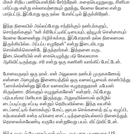
மிகச் சிறிய பணியொன்றில் சேர்ந்தேன். கதையெழுதுவது, சினிமா
பார்ப்பது என்று எல்லாவற்றையும் துறந்து, வேலை வேலை என்று
பாடுபட்டு, இப்போது ஒரு நல்ல போஸ்ட்டில் இருக்கிறேன்.
இந்த நிலையில் அவ்வப்போது சந்திக்கும் நண்பர்களும்,
சொந்தங்களும் “உன் க்ரியேட்டிவிட்டியையும், ஹ்யூமர் சென்சையும்
வேலை வேலைன்னு அழிச்சுக்கற. இப்போதான் நல்ல நிலைமைல
இருக்கியில்ல. அப்பப்ப எழுதேன்” என்று இடைவிடாது
சொல்லிக்கொண்டே இருந்தார்கள். இத்தனை வருட
இடைவெளியில் என் கையெழுத்து படு கேவலமாக
ஆகிவிட்டிருந்தது. சரி என்று ஒரு கணினி வாங்கிப் போட்டேன்.
போனவருஷம் ஒரு நாள். என் அலுவலக நண்பர் முருககணேஷ்
என்னை அழைத்து இணையத்தில் ஒரு வலைப்பூவைக் காண்பித்து
”ப்ளாக்கர்ஸ்ன்னு இப்போ வலையில எழுதறதுதான் ஃபேமஸ்
கிருஷ்ணா. நீங்களும் எழுதுங்களேன்” என்றார். அப்போது
படுபயங்கர பிஸியாக இருந்தது. அதுவுமில்லாமல் தமிழில்
டைப்படிப்பது எப்படி என்றும் தெரியவில்லை. இந்த வயசில்
டைப்ரைட்டிங் க்ளாசுக்குப் போய், ஞாபக செல்களைத் தட்டி எழுப்பி,
கற்பகவல்லி என்ற ஃபிகரை சைட்டடித்ததையெல்லாம் நினைத்துத்
தொலைக்கவேண்டி வருமே என்றுவேறு பயம். விட்டுவிட்டேன்.
இந்த வருடம் மே மாதம் என் எம்.டி. ஒரு மாத பயணமாக US