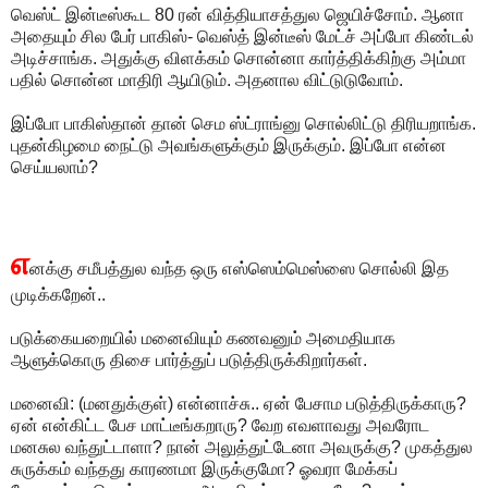
வெஸ்ட் இன்டீஸ்கூட‌ 80 ர‌ன் வித்தியாச‌த்துல‌ ஜெயிச்சோம். ஆனா
அதையும் சில‌ பேர் பாகிஸ்- ‍வெஸ்த் இன்டீஸ் மேட்ச் அப்போ கிண்ட‌ல்
அடிச்சாங்க‌. அதுக்கு விள‌க்க‌ம் சொன்னா கார்த்திக்கிற்கு அம்மா
ப‌தில் சொன்ன‌ மாதிரி ஆயிடும். அத‌னால‌ விட்டுடுவோம்.
இப்போ பாகிஸ்தான் தான் செம‌ ஸ்ட்ராங்னு சொல்லிட்டு திரிய‌றாங்க‌.
புத‌ன்கிழ‌மை நைட்டு அவ‌ங்க‌ளுக்கும் இருக்கும். இப்போ என்ன‌
செய்ய‌லாம்?
எ
னக்கு சமீபத்துல வந்த ஒரு எஸ்ஸெம்மெஸ்ஸை சொல்லி இத
முடிக்கறேன்..
படுக்கையறையில் மனைவியும் கணவனும் அமைதியாக
ஆளுக்கொரு திசை பார்த்துப் படுத்திருக்கிறார்கள்.
மனைவி: (மனதுக்குள்) என்னாச்சு.. ஏன் பேசாம படுத்திருக்காரு?
ஏன் என்கிட்ட பேச மாட்டீங்கறாரு? வேற எவளாவது அவரோட
மனசுல வந்துட்டாளா? நான் அலுத்துட்டேனா அவருக்கு? முகத்துல
சுருக்கம் வந்தது காரணமா இருக்குமோ? ஓவரா மேக்கப்