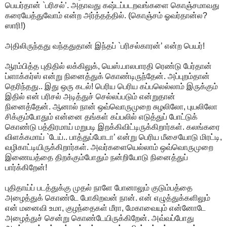
பெயர்தான் `பரிசல்’. அதாவது கஷ்டப்படறவங்களை கொஞ்சமாவது
கரையேத்துவோம் என்ற அர்த்தத்தில். (கொஞ்சம் ஓவர்தான்ல?
ஸாரி!)
அதிலிருந்தது வந்ததுதான் இந்தப் `பரிசல்காரன்’ என்ற பெயர்!
ஆரம்பித்த புதிதில் லக்கிலுக், யெஸ்.பாலபாரதி ரெண்டு பேர்தான்
ப்ளாக்கர்ஸ் என்று நினைத்துக் கொண்டிருந்தேன். அப்புறம்தான்
தெரிந்தது.. இது ஒரு கடல்! பெரிய பெரிய கப்பலெல்லாம் இருக்கும்
இதில் என் பரிசல் அடித்துச் செல்லப்படும் என்றுதான்
நினைத்தேன். ஆனால் நான் ஒவ்வொருமுறை சுழலிலோ, புயலிலோ
சிக்கும்போதும் என்னை தங்கள் கப்பலில் எடுத்துப் போட்டுக்
கொண்டு பத்திரமாய் மறுபடி இறக்கிவிட்டிருக்கிறார்கள். கலங்கரை
விளக்கமாய் `டேய்.. பாத்துப்போடா’ என்று பெரிய மீசையோடு மிரட்டி,
வழிகாட்டியிருக்கிறார்கள். அவர்களையெல்லாம் ஒவ்வொருமுறை
இணையத்தை திறக்கும்போதும் நன்றியோடு நினைத்துப்
பார்க்கிறேன்!
புதிதாய்ப் படத்துக்கு முதல் நாளே போனாலும் குடும்பத்தை
அழைத்துக் கொண்டே போகிறவன் நான். என் எழுத்துக்களிலும்
என் மனைவி உமா, குழந்தைகள் மீரா, மேகாவையும் என்னோடே
அழைத்துச் சென்று கொண்டேயிருக்கிறேன். அவ்வப்போது