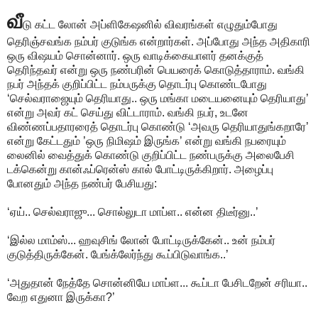
வீ
டு கட்ட லோன் அப்ளிகேஷனில் விவரங்கள் எழுதும்போது
தெரிஞ்சவங்க நம்பர் குடுங்க என்றார்கள். அப்போது அந்த அதிகாரி
ஒரு விஷயம் சொன்னார். ஒரு வாடிக்கையாளர் தனக்குத்
தெரிந்தவர் என்று ஒரு நண்பரின் பெயரைக் கொடுத்தாராம். வங்கி
நபர் அந்தக் குறிப்பிட்ட நம்பருக்கு தொடர்பு கொண்டபோது
‘செல்வராஜையும் தெரியாது.. ஒரு மங்கா மடையனையும் தெரியாது’
என்று அவர் கட் செய்து விட்டாராம். வங்கி நபர், உடனே
விண்ணப்பதாரரைத் தொடர்பு கொண்டு ‘அவரு தெரியாதுங்கறாரே’
என்று கேட்டதும் ’ஒரு நிமிஷம் இருங்க’ என்று வங்கி நபரையும்
லைனில் வைத்துக் கொண்டு குறிப்பிட்ட நண்பருக்கு அலைபேசி
டக்கென்று கான்ஃப்ரென்ஸ் கால் போட்டிருக்கிறார். அழைப்பு
போனதும் அந்த நண்பர் பேசியது:
‘ஏய்.. செல்வராஜு... சொல்லுடா மாப்ள.. என்ன திடீர்னு..’
‘இல்ல மாம்ஸ்... ஹவுசிங் லோன் போட்டிருக்கேன்.. உன் நம்பர்
குடுத்திருக்கேன். பேங்க்லேர்ந்து கூப்பிடுவாங்க..’
‘அதுதான் நேத்தே சொன்னியே மாப்ள... கூப்டா பேசிடறேன் சரியா..
வேற எதுனா இருக்கா?’