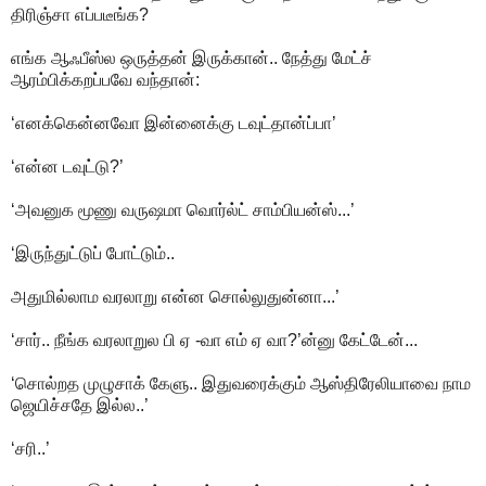
திரிஞ்சா எப்படீங்க?
எங்க ஆஃபீஸ்ல ஒருத்தன் இருக்கான்.. நேத்து மேட்ச்
ஆரம்பிக்கறப்பவே வந்தான்:
‘எனக்கென்னவோ இன்னைக்கு டவுட்தான்ப்பா’
‘என்ன டவுட்டு?’
‘அவனுக மூணு வருஷமா வொர்ல்ட் சாம்பியன்ஸ்...’
‘இருந்துட்டுப் போட்டும்..
அதுமில்லாம வரலாறு என்ன சொல்லுதுன்னா...’
‘சார்.. நீங்க வரலாறுல பி ஏ -வா எம் ஏ வா?’ன்னு கேட்டேன்...
‘சொல்றத முழுசாக் கேளு.. இதுவரைக்கும் ஆஸ்திரேலியாவை நாம
ஜெயிச்சதே இல்ல..’
‘சரி..’