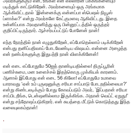
அவர்களுக்கும் என், உங்கள் என எல்லாரின் பக்கங்களையும்
படித்துக் காட்டுகிறேன். அவர்களையும் ஒரு அங்கமாக
ஆக்கிவிட்டதால் `இன்னைக்கு என்னப்பா ஸ்பெஷல் நியூஸ்
ப்ளாக்ல?’ என்று அவர்களே கேட்குமளவு ஆகிவிட்டது. இதை
உன்னிப்பாக அவதானித்து ஒரு பின்னூட்டத்தில் ஒருத்தர்
குறிப்பிட்டிருந்தார். ஆச்சர்யப்பட்டுப் போனேன் நான்!
எந்த நேரத்தில் நான் எழுதுகிறேன், எப்போதெல்லாம் படிக்கிறேன்
என்பது தனிப்பதிவாய் போடவேண்டிய விஷயம். என்னை அழைத்த
என் நண்பர்களுக்கு இதுபற்றி நான் விளக்கினேன்!
என் எடை எப்போதுமே 50ஐத் தாண்டியதில்லை! திருப்பூரின்
பணிச்சுமை, மன உளைச்சல் இதற்கொரு முக்கியக் காரணம்.
ஆனால் இப்போது என் எடை 56 கிலோ! எப்போதுமே உமாவை
யாராவது ‘ஏன் உம் புருஷனுக்கு சரியா சாப்பாடு போடறதில்லையா?’
என்று கிண்டலடிக்கும் போது கோவப்படும் அவர், `இப்பதான் சரியா
சாப்பிடறீங்க, டென்ஷனில்லாம இருக்கிங்க. அதான் வெய்ட் ஏறுது!’
என்று சந்தோஷப்படுகிறார். என் சுயத்தை மீட்டுக் கொடுத்தது இந்த
வலையுலகம்தான்!
.