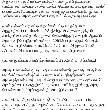
இதுவரை எந்த அரசியல் கட்சியின் பணமும் பிடிபட்டதாக
வரவில்லை. எல்லாம் வெல்ல மண்டி, வெங்காய மண்டிக்காரர்களின்
பணம் மட்டுமே மாட்டிக் கொண்டு கருவூலம் பயணிக்கிறது என்ற
உண்மையை அவர் சொன்னபோது கூட்டம் ஆரவாரம் செய்தது.
முன்பெல்லாம் வரி கட்டுகிறவர்கள் மட்டுமே ஓட்டு போட
அனுமதிக்கப்பட்டார்கள். அம்பேத்கர்தான் அனைவருக்கும்
வாக்குரிமை என்ற மசோதாவை கொணர்ந்தார் என்றார். நேருவும்
அதை வழிமொழிந்தார் என்றார். 1951ல் நடந்த முதல் பொதுத்
தேர்தல் பற்றி சொன்னார். 1951 அக்டோபர் 24 முதல் 1952
ஃபிப்ரவரி 24 வரை நான்கு மாதங்கள் நடைபெற்றதாம்.
ஓட்டுக்கு உப்புமா கொடுத்தார்களாம் 1952களில்! அப்பவே...!
அதே போல கள்ள ஓட்டு பற்றியும் சொன்னார். ஜனாதிபதி ஆர்.வி.
வெங்கட்ராமனின் ஓட்டை யாரோ போட்டிருந்தார்களாம். சரி..
அவரைத்தான் தெரியாது. சிவாஜி கணேசனையுமா தெரியாது?
அவர் ஓட்டையும் குத்திவிட்டார்களாம். காரில் ஏறும்போது அவர்
சொன்னாராம்: “அங்கதான் டூப்னா.. இங்கயுமா?”
கடைசியாக அவர் சொன்ன இரண்டு லியோ டால்ஸ்டாயின்
கதைகள்தான் அந்த நிகழ்ச்சியை அவ்வளவு சுவையாக முடித்தது.
இரண்டு கதைகளுக்கும் வலிக்க வலிக்க கைதட்டினார்கள்