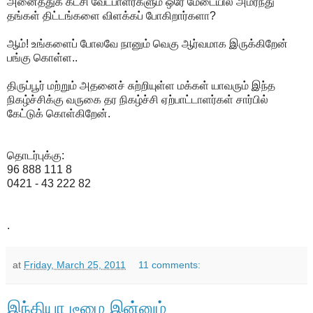
அனைத்துக் கட்சி வேட்பாளர்களும் ஒரே மேடையில் அமர்ந்து
தங்கள் திட்டங்களை விளக்கப் போகிறார்களா?
ஆம்! உங்களைப் போலவே நானும் வெகு ஆர்வமாக இருக்கிறேன்
பங்கு கொள்ள..
திருப்பூர் மற்றும் அதனைச் சுற்றியுள்ள மக்கள் யாவரும் இந்த
நிகழ்ச்சிக்கு வருகை தர நிகழ்ச்சி ஏற்பாட்டாளர்கள் சார்பில்
கேட்டுக் கொள்கிறேன்.
தொடர்புக்கு:
96 888 111 8
0421 - 43 222 82
.
at
Friday, March 25, 2011
11 comments:
இந்தியா டீமை இன்னும்