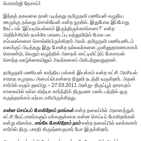
மொரார்ஜி தேசாய்!
இந்தத் தகவலை நான் படித்தது தமிழருவி மணியன் எழுதிய
ஊருக்கு நல்லது சொல்வேன் என்ற நூலில். இதுபோல இப்போது
கேட்டால் ‘இப்படியெல்லாம் இருந்திருக்காங்களா?’ என்ற
அதிர்ச்சியில் நமக்கே மாரடைப்பு வந்துவிடும் போல பல
சம்பவங்களை சொல்லியிருக்கிறார் அவர். தமிழருவி மணியனிடம்
எனக்குப் பிடித்தது இது போன்ற நல்லவர்களை முன்னுதாரணமாகக்
கொண்டு, வெறும் எழுத்தில் அதைக் காட்டிவிட்டுப் போகாமல்
சொந்த வாழ்க்கையிலும் அவர்களைப் பின்பற்றுவதுதான்.
தமிழருவி மணியன் காந்திய மக்கள் இயக்கம் என்ற கட்சி அரசியல்
சாராத சமுதாய அமைப்பொன்றை நிறுவி நடத்தி வருகிறார். அதன்
சார்பில் வரும் ஞாயிறு – 27.03.2011 அன்று- திருப்பூர் தாராபுரம்
சாலையில் உள்ள வித்யா கார்த்திக் திருமண மண்டபத்தில் ஒரு
கருத்தரங்கம் ஏற்பாடாகியிருக்கிறது.
என்ன செய்யப் போகிறோம் நாங்கள்
என்ற தலைப்பில் அனைத்துக்
கட்சி வேட்பாளர்களும் மக்களுக்காக என்ன செய்யப் போகிறார்கள்
என்று விளக்க,
எங்கே போகிறோம் நாம்
என்ற தலைப்பில் வாக்காளர்
சார்பில் திரு. பாரதி கிருஷ்ணகுமார் பேச இருக்கிறார்.