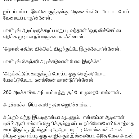
ஐய்யய்யய்ய.. இவனொருத்தன்னு நெனைச்சுட்டே ‘போடா.. போய்
வேலையப் பாரு’ன்னேன்.
பாண்டிங் ஆடிட்டிருக்கறப்ப மறுபடி வந்தான் ‘ஒரு விக்கெட்டை
எடுக்க முடியல நம்மாளுகளால..’ன்னான்.
‘அதான் எதிர்ல விக்கெட் விழுந்துட்டே இருக்கேடா’ன்னேன்.
பாண்டிங் செஞ்சுரி அடிச்சுடுவான் போல இருக்கே’
‘அடிக்கட்டும். ஊருக்குப் போறப்ப ஒரு செஞ்சுரியோட
போகட்டுமேடா.. உனக்கேன் காண்டு?’ன்னேன்.
260 அடிச்சாச்சு. அப்பயும் வந்து குய்யோ முறையோன்னான்.
அடிச்சாச்சு. இப்ப காலிறுதில ஜெயிச்சாச்சு...
அப்புற‌ம் வ‌ந்து இப்ப‌டிதான்யா ஆட‌ணும்.. என்ன‌ம்மா ஆடினான்
யுவி? ஆஸி எல்லாம் ஜெயிக்கும்னு எப்ப‌டி ந‌ம்பினோமோ? சொத்தை
டீமா இருக்கு. இன்னும் ஏதேதோ பாராட்டி சொன்னான்.அவ‌ன்
திட்டின‌துல‌ எப்ப‌டி ஒரு லாஜிக்கும் இல்லையோ, அதே போல‌ அவ‌ன்