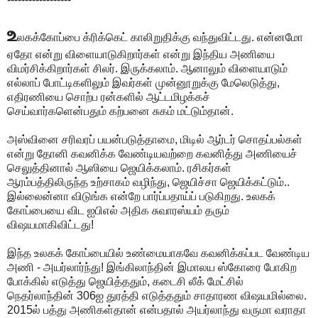
உ
லகக்கோப்பை க்ரிக்கெட் காலிறுதிக்கு வந்துவிட்டது. என்னமோ
ஏதோ என்று விளையாடுகிறார்கள் என்று இந்திய அணியை
விமர்சிக்கிறார்கள் சிலர். இருக்கலாம். ஆனாலும் விளையாடும்
எல்லாப் போட்டிகளிலும் இவர்கள் முன்னூறுக்கு மேலெடுத்து,
எதிரணியை சொற்ப ரன்களில் ஆட்டமிழக்கச்
செய்வார்களென்பதும் கற்பனை சுகம் மட்டும்தான்.
அஸ்வினை சரிவரப் பயன்படுத்தாமை, மிடில் ஆர்டர் சொதப்பல்கள்
என்று தோனி கவனிக்க வேண்டியவற்றை கவனித்து அணியைச்
செலுத்தினால் ஆஸியை ஜெயிக்கலாம். ரசிகர்கள்
ஆரம்பத்திலிருந்த உற்சாகம் வழிந்து, ஜெயிச்சா ஜெயிக்கட்டும்..
இல்லைன்னா விடுங்க என்றே பார்ப்பதாய்ப் படுகிறது. உலகக்
கோப்பையை விட ஐபிஎல் அதிக சுவாரஸ்யம் தரும்
விஷயமாகிவிட்டது!
இந்த உலகக் கோப்பையில் உண்மையாகவே கவனிக்கப்பட வேண்டிய
அணி - அயர்லார்ந்து! இங்கிலாந்தின் இமாலய ஸ்கோரை போகிற
போக்கில் எடுத்து ஜெயித்ததும், கடைசி லீக் மேட்சில்
நெதர்லாந்தின் 306ஐ துரத்தி எடுத்ததும் சாதாரண விஷயமில்லை.
2015ல் பத்து அணிகள்தான் என்பதால் அயர்லாந்து வருமா வராதா