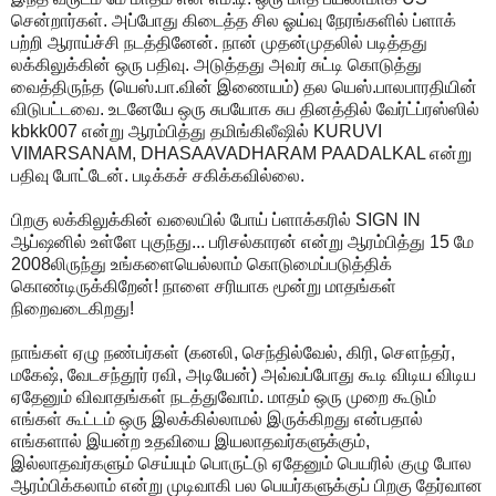
சென்றார்கள். அப்போது கிடைத்த சில ஓய்வு நேரங்களில் ப்ளாக்
பற்றி ஆராய்ச்சி நடத்தினேன். நான் முதன்முதலில் படித்தது
லக்கிலுக்கின் ஒரு பதிவு. அடுத்தது அவர் சுட்டி கொடுத்து
வைத்திருந்த (யெஸ்.பா.வின் இணையம்) தல யெஸ்.பாலபாரதியின்
விடுபட்டவை. உடனேயே ஒரு சுபயோக சுப தினத்தில் வேர்ட்ப்ரஸ்ஸில்
kbkk007 என்று ஆரம்பித்து தமிங்கிலீஷில் KURUVI
VIMARSANAM, DHASAAVADHARAM PAADALKAL என்று
பதிவு போட்டேன். படிக்கச் சகிக்கவில்லை.
பிறகு லக்கிலுக்கின் வலையில் போய் ப்ளாக்கரில் SIGN IN
ஆப்ஷனில் உள்ளே புகுந்து... பரிசல்காரன் என்று ஆரம்பித்து 15 மே
2008லிருந்து உங்களையெல்லாம் கொடுமைப்படுத்திக்
கொண்டிருக்கிறேன்! நாளை சரியாக மூன்று மாதங்கள்
நிறைவடைகிறது!
நாங்கள் ஏழு நண்பர்கள் (கனலி, செந்தில்வேல், கிரி, சௌந்தர்,
மகேஷ், வேடசந்தூர் ரவி, அடியேன்) அவ்வப்போது கூடி விடிய விடிய
ஏதேனும் விவாதங்கள் நடத்துவோம். மாதம் ஒரு முறை கூடும்
எங்கள் கூட்டம் ஒரு இலக்கில்லாமல் இருக்கிறது என்பதால்
எங்களால் இயன்ற உதவியை இயலாதவர்களுக்கும்,
இல்லாதவர்களும் செய்யும் பொருட்டு ஏதேனும் பெயரில் குழு போல
ஆரம்பிக்கலாம் என்று முடிவாகி பல பெயர்களுக்குப் பிறகு தேர்வான