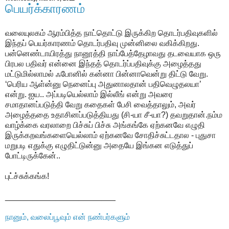
பெயர்க்காரணம்
வலையுலகம் ஆரம்பித்த நாட்தொட்டு இருக்கிற தொடர்பதிவுகளில்
இந்தப் பெயர்காரணம் தொடர்பதிவு முன்னிலை வகிக்கிறது.
பன்னெண்டாயிரத்து நானூத்தி நாப்பேத்தேழாவது தடவையாக ஒரு
பிரபல பதிவர் என்னை இந்தத் தொடர்ப்பதிவுக்கு அழைத்தது
மட்டுமில்லாமல் ஃபோனில் கன்னா பின்னாவென்று திட்டு வேறு.
‘பெரிய ஆள்ன்னு நெனைப்பு அதுனாலதான் பதிவெழுதலயா’
என்று. ஐய.. அப்படியெல்லாம் இல்லீங் என்று அவரை
சமாதானப்படுத்தி வேறு கதைகள் பேசி வைத்தாலும், அவர்
அழைத்ததை உதாசினப்படுத்தியது (சி-யா சீ-யா?) தவறுதான்.நம்ம
வாழ்க்கை வரலாறை பிச்சுப் பிச்சு அங்கங்கே ஏற்கனவே எழுதி
இருக்கறவங்களையெல்லாம் ஏற்கனவே சோதிச்சுட்டதால - புதுசா
மறுபடி எதுக்கு எழுதிட்டுன்னு அதையே இங்கன எடுத்துப்
போட்டிருக்கேன்..
புட்ச்சுக்கங்க!
________________________
நானும், வலைப்பூவும் என் நண்பர்களும்