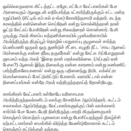
ஒவ்வொருவராக கிட்டத்தட்ட ஏழோ, எட்டோ வேட்பாளர்கள் பேச
அனைவரும் ஆவலுடன் எதிர்பார்த்த உட்கார்ந்திருக்கும் சட்ட மன்ற
உறுப்பினர் (சிட்டிங் எம் எல் ஏ-ங்க) கோவிந்தசாமி வந்தார். கடந்த
காலத்தில் என்னென்ன செய்தேன் என்று சொல்லித்தான் நான்
ஓட்டு கேட்கப் போகிறேன் என்று சிலவற்றைச் சொன்னார். பேசி
முடித்து அவர் கிளம்ப எத்தனிக்கையில் முன்வரிசையில்
அமர்ந்திருந்த திருப்பூர் தொழில் பாதுகாப்பு குழுவைச் சார்ந்த
பெண்மணி ஒருவர் ஒரு துண்டுச் சீட்டை எழுதி நீட்ட ‘சாய ஆலைப்
பிரச்னைக்கு என்ன தீர்வு தருவீர்கள்’ என்று கேட்க அப்போதுதான்
ஞாபகம் வந்த அவர் ‘இதை நான் மறக்கவில்லை. (அப்பறம் ஏன்
பேசல?) ஆனால் இந்த நிலைக்கு என்ன காரணம் என்று எண்ணிப்
பார்த்தீர்களேயானால்’ என்று ஒரு பதினைந்து நிமிட எக்ஸ்ட்ரா
மொக்கையைப் போட்டுவிட்டுப் போனார். வராவிட்டால் என்ன
நினைப்பார்கள் என்றே அவர் வந்திருந்ததாய்த் தோன்றியது.
காங்கிரஸ் வேட்பாளர் உள்ளேயே வரிசையாக
அமர்ந்திருந்தவர்களிடம் வாக்கு சேகரிக்க ஆரம்பித்தார். கூட்டம்
சலசலக்க ஆரம்பித்தது. வேட்பாளர்களுக்குப் பின் வாக்காளர்
சார்பில் பேச மேடையேறி நின்றிருந்த பாரதி கிருஷ்ணகுமார்
கொஞ்சம் ரௌத்ரம் பழகலாமா என்று யோசிப்பதற்குள் நிகழ்ச்சி
ஏற்பாட்டாளர்கள் மைக்கில் விடுத்த வேண்டுகோளால் கூட்டம்
கொஞ்சம் கட்டுக்குள் வந்தது.