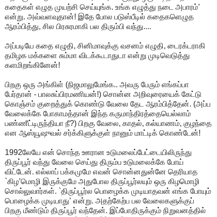
கதைகள் எழுத முயற்சி செய்யுங்க. உங்க எழுத்து நடை அபாரம்’
என்று. அவ்வளவுதான்! இதே போல படுஸ்பீடில் கதைகளெழுத
ஆரம்பித்து, சில பிரசுரமாகி பல திரும்பி வந்து....
அப்படியே கதை எழுதி, சினிமாவுக்கு வசனம் எழுதி, டைரக்டராகி
தமிழக மக்களை சும்மா விடக்கூடாதுடா என்று முடிவெடுத்து
களமிறங்கினேன்!
பிறகு ஒரு அங்கிள் (நிஜமாலுமேங்க.. அவரு பேரும் எங்கப்பா
பேர்தான் - பாலசுப்பிரமணியன்!) சொன்ன அறிவுரையைக் கேட்டு
கொஞ்சம் குறைத்துக் கொண்டு வேலை தேட ஆரம்பித்தேன். (அப்ப
வேலைக்கே போகாமத்தான் இந்த கருமாந்திரத்தையெல்லாம்
பண்ணீட்டிருந்தியா நீ?) பிறகு வேலை, காதல், கல்யாணம், குழந்தை
என ஆஸ்யூஷுவல் சர்க்கிளுக்குள் நானும் மாட்டிக் கொண்டேன்!
1992லேயே என் சொந்த ஊரான உடுமலைப்பேட்டையிலிருந்து
திருப்பூர் வந்து வேலை செய்து திரும்ப உடுமலைக்கே போய்
விட்டேன். எல்லாப் பக்கமுமே எவன் சொன்னதுன்னே தெரியாத
`கிழ’மொழி இருக்குமே அதுபோல திருப்பூர்லயும் ஒரு கிழமொழி
சொல்லுவார்கள். `திருப்பூர்ல பொழைக்க முடியாதவன் எங்க போயும்
பொழைக்க முடியாது’ என்று. அதற்கேற்ப பல வேலைகளுக்குப்
பிறகு மீண்டும் திருப்பூர் வந்தேன். இப்போதிருக்கும் நிறுவனத்தில்