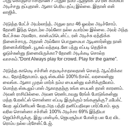
அது கொஞ்ச‌ம் ஈசிதானே? அதுல‌ ந‌ம்ம‌ ஆளுங்க‌ 10 ர‌ன் க‌ம்மியா
அடிச்ச‌து த‌ப்புதான். ஆனா பெரிய‌ த‌ப்பு இல்லை. இதான் என்
லாஜிக்.
அடுத்த‌ மேட்ச் அய‌ர்லாந்த். அதுல‌ நாம‌ 46 ஓவ‌ர்ல‌ அடிச்சோம்.
தோனி இந்த‌ தொட‌ர்ல‌ அவ்ளோ ந‌ல்ல‌ ஃபார்ம்ல‌ இல்லை. அவ‌ர் அந்த‌
மேட்ச்சுல‌ அவ‌ரோட‌ கான்ஃபிடென்ட்ட‌ ர‌ன் அடிச்சு ஏத்திக்க
நினைச்சாரு. அதான் அவ்ளோ பொறுமையா ஆடினார்ன்னு நான்
நினைக்கிறேன். யூசுவ் வ‌ந்த‌வுட‌னே ப‌ந்து எப்ப‌டி தெறிச்சு
ஓடுச்சுன்னு நினைவிருக்கா? தோனி அடிக்க‌டி சொல்ற‌
வாச‌க‌ம்.”Dont Always play for crowd. Play for the game”.
அடுத்த‌ காமெடி ச‌ச்சின் ச‌த‌ம‌டிச்ச‌தால‌தான் செள‌த் ஆஃப்ரிக்கா
கூட‌ தோத்தோமாம். ஒரு ஸ்கூலில் 100% ரிச‌ல்ட் வ‌ர‌லைன்னு
வைங்க‌. ஆனா முத‌ல் மார்க் ந‌ம்ம‌ பைய‌ன்னு வ‌ச்சிக்குவோம்.
மொத்த‌ ஸ்கூலும் பாஸ் ஆகாத‌த‌ற்கு உங்க‌ பைய‌ன் தான் கார‌ண‌ம்.
அவ‌ன் ராசியில்லை. அவ‌ன ரெண்டாவ‌து ரேங்க் போடுங்க‌ன்னு
ம‌த்த‌ பேர‌ன்ட்ஸ் சொன்னா எப்ப‌டி இருக்கும் உங்க‌ளுக்கு? ஃபேக்ட்
வேற‌ .ஒப்பினிய‌ன் வேற‌.அத‌ ப‌த்தி த‌னிப்ப‌திவுல‌ பார்ப்போம். ஒரு
வ‌ரில‌ சொன்னா ச‌ச்சின் 100% அடிச்சா 69% இந்தியா
ஜெயிச்சிருக்கு. இது பான்டிங், ஜெய‌சூர்யா போன்ற‌ ப‌ல‌ பேர‌ விட‌
ரொம்ப‌ ந‌ல்ல‌ ப‌ர்சேன்ட்டேஜ்.