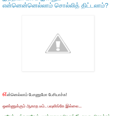
என்னென்னெல்லாம் சொல்லித் திட்டலாம்?
எ
ன்னெல்லாம் பேசணுமோ பேசியாச்சு!
ஒண்ணுக்கும் ஆகாத டீம்.. பவுலிங்கே இல்லை...