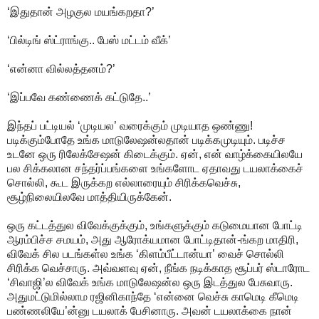
‘இதுதான் அழகுல மயங்கறதா?’
‘பில்டிங் ஸ்ட்ராங்கு.. பேஸ் மட்டம் வீக்’
‘என்னா வில்லத்தனம்?’
‘இப்பவே கண்ணைக் கட்டுதே..’
இந்தப் பட்டியல் ‘முடியல’ வரைக்கும் முடியாத ஒண்ணு!
படிக்கும்போதே உங்க மாடுலேஷன்லதான் படிக்கமுடியும். படிச்ச
உடனே ஒரு ரிலேக்சேஷன் கிடைக்கும். ஏன், என் வாழ்க்கையிலயே
பல சிக்கலான சந்தர்ப்பங்களை உங்களோட ஏதாவது டயலாக்கைச்
சொல்லி, கூட இருக்கற எல்லாரையும் சிரிக்கவெச்சு,
சூழ்நிலையிலவே மாத்தியிருக்கேன்.
ஒரு கட்டத்துல விவேக்குக்கும், உங்களுக்கும் கடுமையான போட்டி
ஆரம்பிச்ச சமயம், அது ஆரோக்யமான போட்டிதான்-ங்கற மாதிரி,
விவேக் சில படங்கள்ல உங்க ‘கிளம்பீட்டான்யா’ வைச் சொல்லி
சிரிக்க வெச்சாரு. அவ்வளவு ஏன், நீங்க நடிக்காத சூப்பர் ஸ்டாரோட
‘சிவாஜி’ல விவேக் உங்க மாடுலேஷன்ல ஒரு இடத்துல பேசுவாரு.
அதுமட்டுமில்லாம ரஜினிகாந்தே ‘என்னை வெச்சு காமெடி கீமெடி
பண்ணலியே’ன்னு டயலாக் பேசினாரு. அவன் டயலாக்கை நான்