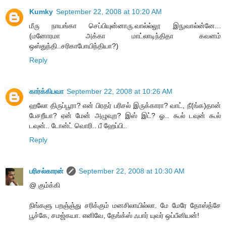
Kumky
September 22, 2008 at 10:20 AM
மீரு நாயங்கா செப்பியுன்னாரு.வால்ல்லூ இநுவால்ன்னே...
(மனோரமா அக்கா மாட்லாடிந்திதா கவனம்
ஒஸ்துந்தி..சரிகாபோயிந்தியா?)
Reply
கார்க்கிபவா
September 22, 2008 at 10:26 AM
ஹலோ திருப்பூரா? என் பிரதர் பரிசல் இருக்காரா? வாட், நீ(ங்க)தான்
பேசறீயா? ஏன் மேன் அழுவுற? இஸ் இட்? ஓ.. கூல் டவுன் கூல்
டவுன்.. டோன்ட் வொரி.. பீ ஹேப்பி..
Reply
பரிசல்காரன்
September 22, 2008 at 10:30 AM
@ கும்க்கி
நிங்களு பறஞ்ஞ்து சரிக்கும் மனசிலாயில்லா. மே மேரே தோஸ்த்சே
பூச்கே, சமஜ்கயா. எனிவே, தேங்க்ஸ் ஃபார் யுவர் ஒப்பீனியன்!