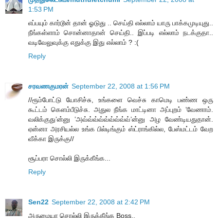
1:53 PM
எப்பயும் கார்டூன் தான் ஓடுது .. செய்தி எல்லாம் யாரு பாக்கமுடியுது..
நீங்கள்ளாம் சொன்னாதான் செய்தி.. இப்படி எல்லாம் நடக்குதா..
வடிவேலுவுக்கு எதுக்கு இது எல்லாம் ? :(
Reply
சரவணகுமரன்
September 22, 2008 at 1:56 PM
//ரூம்போட்டு யோசிச்சு, உங்களை வெச்சு காமெடி பண்ண ஒரு
கூட்டம் கெளம்பீடுச்சு. அதுல நீங்க மாட்டினா அப்புறம் ’வேணாம்.
வலிக்குது’ன்னு ’அவ்வ்வ்வ்வ்வ்வ்வ்வ்’ன்னு அழ வேண்டியதுதான்.
ஏன்னா அரசியல்ல உங்க பில்டிங்கும் ஸ்ட்ராங்கில்ல, பேஸ்மட்டம் வேற
வீக்கா இருக்கு//
சூப்பரா சொல்லி இருக்கீங்க...
Reply
Sen22
September 22, 2008 at 2:42 PM
அருமையா சொல்லி இருக்கீங்க Boss..