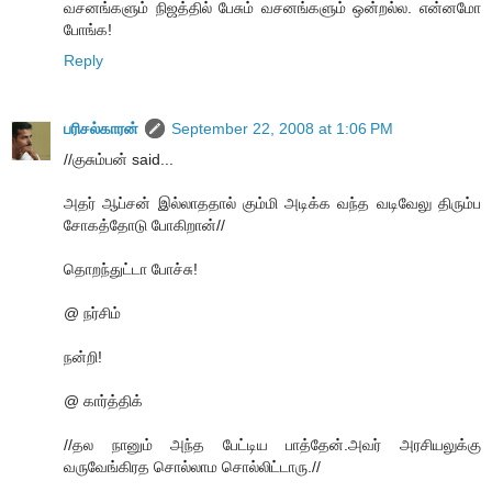
வசனங்களும் நிஜத்தில் பேசும் வசனங்களும் ஒன்றல்ல. என்னமோ
போங்க!
Reply
பரிசல்காரன்
September 22, 2008 at 1:06 PM
//குசும்பன் said...
அதர் ஆப்சன் இல்லாததால் கும்மி அடிக்க வந்த வடிவேலு திரும்ப
சோகத்தோடு போகிறான்//
தொறந்துட்டா போச்சு!
@ நர்சிம்
நன்றி!
@ கார்த்திக்
//தல நானும் அந்த பேட்டிய பாத்தேன்.அவர் அரசியலுக்கு
வருவேங்கிரத சொல்லாம சொல்லிட்டாரு.//