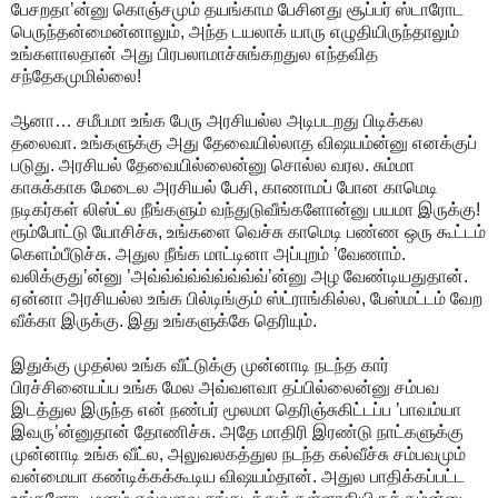
பேசறதா’ன்னு கொஞ்சமும் தயங்காம பேசினது சூப்பர் ஸ்டாரோட
பெருந்தன்மைன்னாலும், அந்த டயலாக் யாரு எழுதியிருந்தாலும்
உங்களாலதான் அது பிரபலாமாச்சுங்கறதுல எந்தவித
சந்தேகமுமில்லை!
ஆனா… சமீபமா உங்க பேரு அரசியல்ல அடிபடறது பிடிக்கல
தலைவா. உங்களுக்கு அது தேவையில்லாத விஷயம்ன்னு எனக்குப்
படுது. அரசியல் தேவையில்லைன்னு சொல்ல வரல. சும்மா
காசுக்காக மேடைல அரசியல் பேசி, காணாமப் போன காமெடி
நடிகர்கள் லிஸ்ட்ல நீங்களும் வந்துடுவீங்களோன்னு பயமா இருக்கு!
ரூம்போட்டு யோசிச்சு, உங்களை வெச்சு காமெடி பண்ண ஒரு கூட்டம்
கெளம்பீடுச்சு. அதுல நீங்க மாட்டினா அப்புறம் ’வேணாம்.
வலிக்குது’ன்னு ’அவ்வ்வ்வ்வ்வ்வ்வ்வ்’ன்னு அழ வேண்டியதுதான்.
ஏன்னா அரசியல்ல உங்க பில்டிங்கும் ஸ்ட்ராங்கில்ல, பேஸ்மட்டம் வேற
வீக்கா இருக்கு. இது உங்களுக்கே தெரியும்.
இதுக்கு முதல்ல உங்க வீட்டுக்கு முன்னாடி நடந்த கார்
பிரச்சினையப்ப உங்க மேல அவ்வளவா தப்பில்லைன்னு சம்பவ
இடத்துல இருந்த என் நண்பர் மூலமா தெரிஞ்சுகிட்டப்ப ’பாவம்யா
இவரு’ன்னுதான் தோணிச்சு. அதே மாதிரி இரண்டு நாட்களுக்கு
முன்னாடி உங்க வீட்ல, அலுவலகத்துல நடந்த கல்வீச்சு சம்பவமும்
வன்மையா கண்டிக்கக்கூடிய விஷயம்தான். அதுல பாதிக்கப்பட்ட