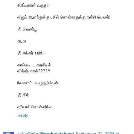
சிரிப்புதான் வருது!
விஜய் ஆனந்துக்கு பதில் சொன்னதுக்கு நன்றி வேலன்!
@ வெண்பூ
ஆமா
@ சங்கர் said...
காமெடி ... அரசியல்
வித்தியாசம்????//
வேணாம். அழுதுடுவேன்.
@ கிரி
சரியாச் சொன்னீங்க!
Reply
முத்துலெட்சுமி/muthuletchumi
September 22, 2008 at