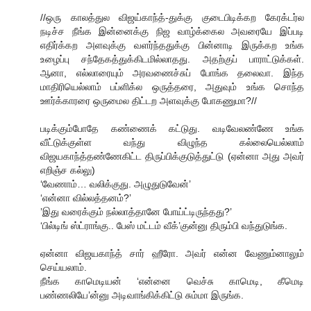
//ஒரு காலத்துல விஜய்காந்த்-துக்கு குடைபிடிக்கற கேரக்டர்ல
நடிச்ச நீங்க இன்னைக்கு நிஜ வாழ்க்கைல அவரையே இப்படி
எதிர்க்கற அளவுக்கு வளர்ந்ததுக்கு பின்னாடி இருக்கற உங்க
உழைப்பு சந்தேகத்துக்கிடமில்லாதது. அதற்குப் பாராட்டுக்கள்.
ஆனா, எல்லாரையும் அரவணைச்சுப் போங்க தலைவா. இந்த
மாதிரியெல்லாம் பப்ளிக்ல ஒருத்தரை, அதுவும் உங்க சொந்த
ஊர்க்காரரை ஒருமைல திட்டற அளவுக்கு போகணுமா?//
படிக்கும்போதே கண்ணைக் கட்டுது. வடிவேலண்ணே உங்க
வீட்டுக்குள்ள வந்து விழுந்த கல்லையெல்லாம்
விஜயகாந்த்தண்ணேகிட்ட திருப்பிக்குடுத்துட்டு (ஏன்னா அது அவர்
எறிஞ்ச கல்லு)
‘வேணாம்… வலிக்குது. அழுதுடுவேன்’
‘என்னா வில்லத்தனம்?’
’இது வரைக்கும் நல்லாத்தானே போய்ட்டிருந்தது?’
‘பில்டிங் ஸ்ட்ராங்கு.. பேஸ் மட்டம் வீக்’குன்னு திரும்பி வந்துடுங்க.
ஏன்னா விஜயகாந்த் சார் ஹீரோ. அவர் என்ன வேணும்னாலும்
செய்யலாம்.
நீங்க காமெடியன் ‘என்னை வெச்சு காமெடி, கீமெடி
பண்ணலியே’ன்னு அடிவாங்கிக்கிட்டு சும்மா இருங்க.