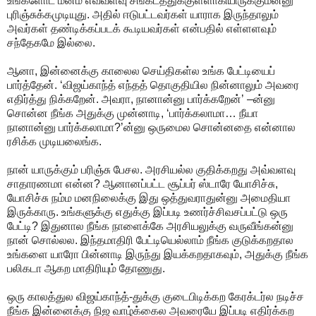
உங்களோட மனம் எவ்வளவு சங்கடத்துக்குள்ளாகியிருக்கும்ன்னு
புரிஞ்சுக்கமுடியுது. அதில் ஈடுபட்டவர்கள் யாராக இருந்தாலும்
அவர்கள் தண்டிக்கப்படக் கூடியவர்கள் என்பதில் எள்ளளவும்
சந்தேகமே இல்லை.
ஆனா, இன்னைக்கு காலைல செய்திகள்ல உங்க பேட்டியைப்
பார்த்தேன். ‘விஜய்காந்த் எந்தத் தொகுதியில நின்னாலும் அவரை
எதிர்த்து நிக்கறேன். அவரா, நானான்னு பார்க்கறேன்’ –ன்னு
சொன்ன நீங்க அதுக்கு முன்னாடி, ‘பார்க்கலாமா… நீயா
நானான்னு பார்க்கலாமா?’ன்னு ஒருமைல சொன்னதை என்னால
ரசிக்க முடியலைங்க.
நான் யாருக்கும் பரிஞ்சு பேசல. அரசியல்ல குதிக்கறது அவ்வளவு
சாதாரணமா என்ன? ஆனானப்பட்ட சூப்பர் ஸ்டாரே யோசிச்சு,
யோசிச்சு நம்ம மனநிலைக்கு இது ஒத்துவராதுன்னு அமைதியா
இருக்காரு. உங்களுக்கு எதுக்கு இப்படி உணர்ச்சிவசப்பட்டு ஒரு
பேட்டி? இதுனால நீங்க நாளைக்கே அரசியலுக்கு வருவீங்கன்னு
நான் சொல்லல. இந்தமாதிரி பேட்டியெல்லாம் நீங்க குடுக்கறதால
உங்களை யாரோ பின்னாடி இருந்து இயக்கறதாகவும், அதுக்கு நீங்க
பலிகடா ஆகற மாதிரியும் தோணுது.
ஒரு காலத்துல விஜய்காந்த்-துக்கு குடைபிடிக்கற கேரக்டர்ல நடிச்ச
நீங்க இன்னைக்கு நிஜ வாழ்க்கைல அவரையே இப்படி எதிர்க்கற