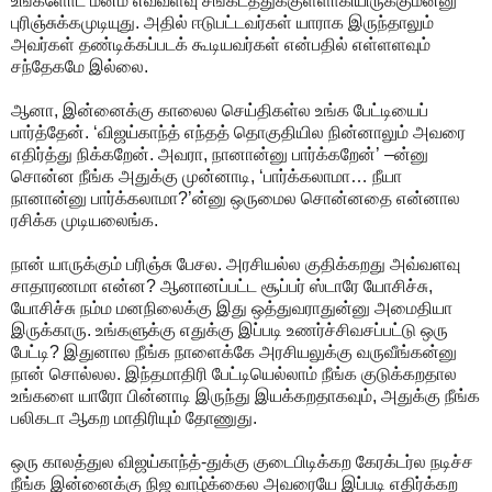
உங்களோட மனம் எவ்வளவு சங்கடத்துக்குள்ளாகியிருக்கும்ன்னு
புரிஞ்சுக்கமுடியுது. அதில் ஈடுபட்டவர்கள் யாராக இருந்தாலும்
அவர்கள் தண்டிக்கப்படக் கூடியவர்கள் என்பதில் எள்ளளவும்
சந்தேகமே இல்லை.
ஆனா, இன்னைக்கு காலைல செய்திகள்ல உங்க பேட்டியைப்
பார்த்தேன். ‘விஜய்காந்த் எந்தத் தொகுதியில நின்னாலும் அவரை
எதிர்த்து நிக்கறேன். அவரா, நானான்னு பார்க்கறேன்’ –ன்னு
சொன்ன நீங்க அதுக்கு முன்னாடி, ‘பார்க்கலாமா… நீயா
நானான்னு பார்க்கலாமா?’ன்னு ஒருமைல சொன்னதை என்னால
ரசிக்க முடியலைங்க.
நான் யாருக்கும் பரிஞ்சு பேசல. அரசியல்ல குதிக்கறது அவ்வளவு
சாதாரணமா என்ன? ஆனானப்பட்ட சூப்பர் ஸ்டாரே யோசிச்சு,
யோசிச்சு நம்ம மனநிலைக்கு இது ஒத்துவராதுன்னு அமைதியா
இருக்காரு. உங்களுக்கு எதுக்கு இப்படி உணர்ச்சிவசப்பட்டு ஒரு
பேட்டி? இதுனால நீங்க நாளைக்கே அரசியலுக்கு வருவீங்கன்னு
நான் சொல்லல. இந்தமாதிரி பேட்டியெல்லாம் நீங்க குடுக்கறதால
உங்களை யாரோ பின்னாடி இருந்து இயக்கறதாகவும், அதுக்கு நீங்க
பலிகடா ஆகற மாதிரியும் தோணுது.
ஒரு காலத்துல விஜய்காந்த்-துக்கு குடைபிடிக்கற கேரக்டர்ல நடிச்ச
நீங்க இன்னைக்கு நிஜ வாழ்க்கைல அவரையே இப்படி எதிர்க்கற