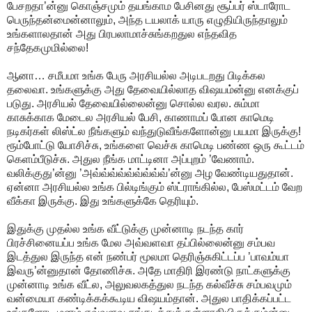
பேசறதா’ன்னு கொஞ்சமும் தயங்காம பேசினது சூப்பர் ஸ்டாரோட
பெருந்தன்மைன்னாலும், அந்த டயலாக் யாரு எழுதியிருந்தாலும்
உங்களாலதான் அது பிரபலாமாச்சுங்கறதுல எந்தவித
சந்தேகமுமில்லை!
ஆனா… சமீபமா உங்க பேரு அரசியல்ல அடிபடறது பிடிக்கல
தலைவா. உங்களுக்கு அது தேவையில்லாத விஷயம்ன்னு எனக்குப்
படுது. அரசியல் தேவையில்லைன்னு சொல்ல வரல. சும்மா
காசுக்காக மேடைல அரசியல் பேசி, காணாமப் போன காமெடி
நடிகர்கள் லிஸ்ட்ல நீங்களும் வந்துடுவீங்களோன்னு பயமா இருக்கு!
ரூம்போட்டு யோசிச்சு, உங்களை வெச்சு காமெடி பண்ண ஒரு கூட்டம்
கெளம்பீடுச்சு. அதுல நீங்க மாட்டினா அப்புறம் ’வேணாம்.
வலிக்குது’ன்னு ’அவ்வ்வ்வ்வ்வ்வ்வ்வ்’ன்னு அழ வேண்டியதுதான்.
ஏன்னா அரசியல்ல உங்க பில்டிங்கும் ஸ்ட்ராங்கில்ல, பேஸ்மட்டம் வேற
வீக்கா இருக்கு. இது உங்களுக்கே தெரியும்.
இதுக்கு முதல்ல உங்க வீட்டுக்கு முன்னாடி நடந்த கார்
பிரச்சினையப்ப உங்க மேல அவ்வளவா தப்பில்லைன்னு சம்பவ
இடத்துல இருந்த என் நண்பர் மூலமா தெரிஞ்சுகிட்டப்ப ’பாவம்யா
இவரு’ன்னுதான் தோணிச்சு. அதே மாதிரி இரண்டு நாட்களுக்கு
முன்னாடி உங்க வீட்ல, அலுவலகத்துல நடந்த கல்வீச்சு சம்பவமும்
வன்மையா கண்டிக்கக்கூடிய விஷயம்தான். அதுல பாதிக்கப்பட்ட