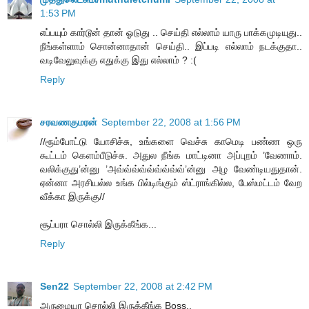
1:53 PM
எப்பயும் கார்டூன் தான் ஓடுது .. செய்தி எல்லாம் யாரு பாக்கமுடியுது..
நீங்கள்ளாம் சொன்னாதான் செய்தி.. இப்படி எல்லாம் நடக்குதா..
வடிவேலுவுக்கு எதுக்கு இது எல்லாம் ? :(
Reply
சரவணகுமரன்
September 22, 2008 at 1:56 PM
//ரூம்போட்டு யோசிச்சு, உங்களை வெச்சு காமெடி பண்ண ஒரு
கூட்டம் கெளம்பீடுச்சு. அதுல நீங்க மாட்டினா அப்புறம் ’வேணாம்.
வலிக்குது’ன்னு ’அவ்வ்வ்வ்வ்வ்வ்வ்வ்’ன்னு அழ வேண்டியதுதான்.
ஏன்னா அரசியல்ல உங்க பில்டிங்கும் ஸ்ட்ராங்கில்ல, பேஸ்மட்டம் வேற
வீக்கா இருக்கு//
சூப்பரா சொல்லி இருக்கீங்க...
Reply
Sen22
September 22, 2008 at 2:42 PM
அருமையா சொல்லி இருக்கீங்க Boss..