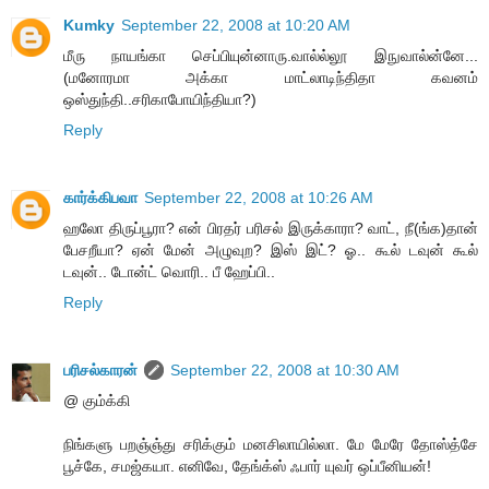
Kumky
September 22, 2008 at 10:20 AM
மீரு நாயங்கா செப்பியுன்னாரு.வால்ல்லூ இநுவால்ன்னே...
(மனோரமா அக்கா மாட்லாடிந்திதா கவனம்
ஒஸ்துந்தி..சரிகாபோயிந்தியா?)
Reply
கார்க்கிபவா
September 22, 2008 at 10:26 AM
ஹலோ திருப்பூரா? என் பிரதர் பரிசல் இருக்காரா? வாட், நீ(ங்க)தான்
பேசறீயா? ஏன் மேன் அழுவுற? இஸ் இட்? ஓ.. கூல் டவுன் கூல்
டவுன்.. டோன்ட் வொரி.. பீ ஹேப்பி..
Reply
பரிசல்காரன்
September 22, 2008 at 10:30 AM
@ கும்க்கி
நிங்களு பறஞ்ஞ்து சரிக்கும் மனசிலாயில்லா. மே மேரே தோஸ்த்சே
பூச்கே, சமஜ்கயா. எனிவே, தேங்க்ஸ் ஃபார் யுவர் ஒப்பீனியன்!