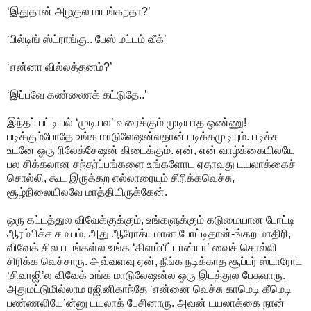
‘இதுதான் அழகுல மயங்கறதா?’
‘பில்டிங் ஸ்ட்ராங்கு.. பேஸ் மட்டம் வீக்’
‘என்னா வில்லத்தனம்?’
‘இப்பவே கண்ணைக் கட்டுதே..’
இந்தப் பட்டியல் ‘முடியல’ வரைக்கும் முடியாத ஒண்ணு!
படிக்கும்போதே உங்க மாடுலேஷன்லதான் படிக்கமுடியும். படிச்ச
உடனே ஒரு ரிலேக்சேஷன் கிடைக்கும். ஏன், என் வாழ்க்கையிலயே
பல சிக்கலான சந்தர்ப்பங்களை உங்களோட ஏதாவது டயலாக்கைச்
சொல்லி, கூட இருக்கற எல்லாரையும் சிரிக்கவெச்சு,
சூழ்நிலையிலவே மாத்தியிருக்கேன்.
ஒரு கட்டத்துல விவேக்குக்கும், உங்களுக்கும் கடுமையான போட்டி
ஆரம்பிச்ச சமயம், அது ஆரோக்யமான போட்டிதான்-ங்கற மாதிரி,
விவேக் சில படங்கள்ல உங்க ‘கிளம்பீட்டான்யா’ வைச் சொல்லி
சிரிக்க வெச்சாரு. அவ்வளவு ஏன், நீங்க நடிக்காத சூப்பர் ஸ்டாரோட
‘சிவாஜி’ல விவேக் உங்க மாடுலேஷன்ல ஒரு இடத்துல பேசுவாரு.
அதுமட்டுமில்லாம ரஜினிகாந்தே ‘என்னை வெச்சு காமெடி கீமெடி
பண்ணலியே’ன்னு டயலாக் பேசினாரு. அவன் டயலாக்கை நான்