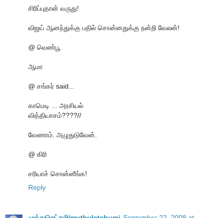
சிரிப்புதான் வருது!
விஜய் ஆனந்துக்கு பதில் சொன்னதுக்கு நன்றி வேலன்!
@ வெண்பூ
ஆமா
@ சங்கர் said...
காமெடி ... அரசியல்
வித்தியாசம்????//
வேணாம். அழுதுடுவேன்.
@ கிரி
சரியாச் சொன்னீங்க!
Reply
முத்துலெட்சுமி/muthuletchumi
September 22, 2008 at