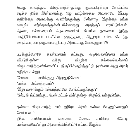
//ஒரு காலத்துல விஜய்காந்த்-துக்கு குடைபிடிக்கற கேரக்டர்ல
நடிச்ச நீங்க இன்னைக்கு நிஜ வாழ்க்கைல அவரையே இப்படி
எதிர்க்கற அளவுக்கு வளர்ந்ததுக்கு பின்னாடி இருக்கற உங்க
உழைப்பு சந்தேகத்துக்கிடமில்லாதது. அதற்குப் பாராட்டுக்கள்.
ஆனா, எல்லாரையும் அரவணைச்சுப் போங்க தலைவா. இந்த
மாதிரியெல்லாம் பப்ளிக்ல ஒருத்தரை, அதுவும் உங்க சொந்த
ஊர்க்காரரை ஒருமைல திட்டற அளவுக்கு போகணுமா?//
படிக்கும்போதே கண்ணைக் கட்டுது. வடிவேலண்ணே உங்க
வீட்டுக்குள்ள வந்து விழுந்த கல்லையெல்லாம்
விஜயகாந்த்தண்ணேகிட்ட திருப்பிக்குடுத்துட்டு (ஏன்னா அது அவர்
எறிஞ்ச கல்லு)
‘வேணாம்… வலிக்குது. அழுதுடுவேன்’
‘என்னா வில்லத்தனம்?’
’இது வரைக்கும் நல்லாத்தானே போய்ட்டிருந்தது?’
‘பில்டிங் ஸ்ட்ராங்கு.. பேஸ் மட்டம் வீக்’குன்னு திரும்பி வந்துடுங்க.
ஏன்னா விஜயகாந்த் சார் ஹீரோ. அவர் என்ன வேணும்னாலும்
செய்யலாம்.
நீங்க காமெடியன் ‘என்னை வெச்சு காமெடி, கீமெடி
பண்ணலியே’ன்னு அடிவாங்கிக்கிட்டு சும்மா இருங்க.