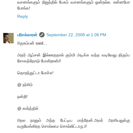
வசனங்களும் நிஜத்தில் பேசும் வசனங்களும் ஒன்றல்ல. என்னமோ
போங்க!
Reply
பரிசல்காரன்
September 22, 2008 at 1:06 PM
//குசும்பன் said...
அதர் ஆப்சன் இல்லாததால் கும்மி அடிக்க வந்த வடிவேலு திரும்ப
சோகத்தோடு போகிறான்//
தொறந்துட்டா போச்சு!
@ நர்சிம்
நன்றி!
@ கார்த்திக்
//தல நானும் அந்த பேட்டிய பாத்தேன்.அவர் அரசியலுக்கு
வருவேங்கிரத சொல்லாம சொல்லிட்டாரு.//