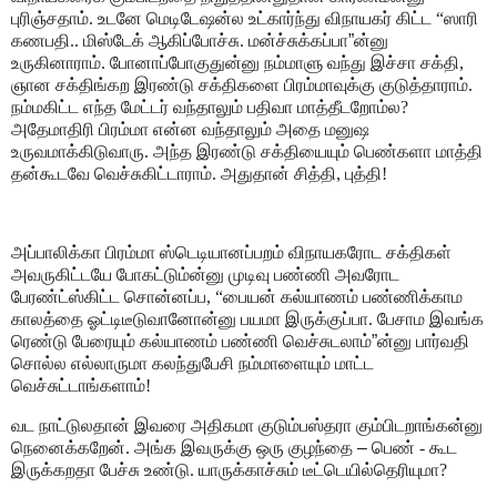
புரிஞ்சதாம். உடனே மெடிடேஷன்ல உட்கார்ந்து விநாயகர் கிட்ட “ஸாரி
கணபதி.. மிஸ்டேக் ஆகிப்போச்சு. மன்ச்சுக்கப்பா
”
ன்னு
உருகினாராம். போனாப்போகுதுன்னு நம்மாளு வந்து இச்சா சக்தி,
ஞான சக்திங்கற இரண்டு சக்திகளை பிரம்மாவுக்கு குடுத்தாராம்.
நம்மகிட்ட எந்த மேட்டர் வந்தாலும் பதிவா மாத்தீடறோம்ல?
அதேமாதிரி பிரம்மா என்ன வந்தாலும் அதை மனுஷ
உருவமாக்கிடுவாரு. அந்த இரண்டு சக்தியையும் பெண்களா மாத்தி
தன்கூடவே வெச்சுகிட்டாராம். அதுதான் சித்தி, புத்தி!
அப்பாலிக்கா பிரம்மா ஸ்டெடியானப்பறம் விநாயகரோட சக்திகள்
அவருகிட்டயே போகட்டும்ன்னு முடிவு பண்ணி அவரோட
பேரண்ட்ஸ்கிட்ட சொன்னப்ப, “பையன் கல்யாணம் பண்ணிக்காம
காலத்தை ஓட்டிடீடுவானோன்னு பயமா இருக்குப்பா. பேசாம இவங்க
ரெண்டு பேரையும் கல்யாணம் பண்ணி வெச்சுடலாம்
”
ன்னு பார்வதி
சொல்ல எல்லாருமா கலந்துபேசி நம்மாளையும் மாட்ட
வெச்சுட்டாங்களாம்!
வட நாட்டுலதான் இவரை அதிகமா குடும்பஸ்தரா கும்பிடறாங்கன்னு
நெனைக்கறேன். அங்க இவருக்கு ஒரு குழந்தை
–
பெண் - கூட
இருக்கறதா பேச்சு உண்டு. யாருக்காச்சும் டீட்டெயில்தெரியுமா?