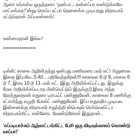
ஆனா உங்கள்ல ஒருத்தனா ‘நண்பா... என்னப்பா கண்டுக்கவே
மாட்டீங்கற?
’
ன்னு ரொம்ப நட்பா நெனைக்க முடியறது விநாயகர்
மட்டும்தான் அப்படீன்னார்!
உண்மைதான் இல்ல?
******************
டிஸ்கி: காலை ஆறிலிருந்து ஒன்பது மணிவரை பவர் கட்! அதுனால
இதை இப்பவே..5.40... பதிவேத்தறேன்!!! காலைல 6 டூ 9, மாலை 6
டூ 7, இரவு 10 டூ 11 பவர் கட். (இது அறிவிக்கப்பட்டது. இதுக்கு
மேல அறிவிக்கப்படாத மின்வெட்டும் இருக்கு!) இரவு அந்த
நேரத்துலதான் எதுனா டிராஃப்ட் பண்ணுவேன். காலைல 8 மணிக்கு
உட்கார்ந்து எழுதி போஸ்ட் பண்ணுவேன். இப்ப எதுவுமே முடியல.
இன்னைக்கு விநாயகர் சதுர்த்தி ஸ்பெஷல் ரெக்வெஸ்ட்டா
விநாயகர்கிட்ட என்னோட வேண்டுகோள் இதுதான்..
‘எப்படியாச்சும் ஆற்காட்டார்கிட்ட பேசி ஒரு விடிவுக்காலம் கொண்டு
வாப்பா!'