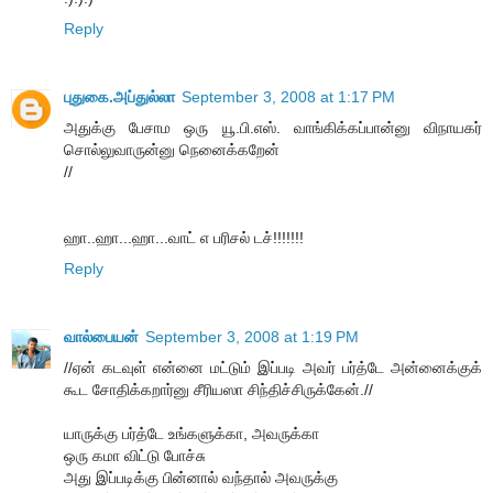
Reply
புதுகை.அப்துல்லா
September 3, 2008 at 1:17 PM
அதுக்கு பேசாம ஒரு யூ.பி.எஸ். வாங்கிக்கப்பான்னு விநாயகர்
சொல்லுவாருன்னு நெனைக்கறேன்
//
ஹா..ஹா...ஹா...வாட் எ பரிசல் டச்!!!!!!!
Reply
வால்பையன்
September 3, 2008 at 1:19 PM
//ஏன் கடவுள் என்னை மட்டும் இப்படி அவர் பர்த்டே அன்னைக்குக்
கூட சோதிக்கறார்னு சீரியஸா சிந்திச்சிருக்கேன்.//
யாருக்கு பர்த்டே உங்களுக்கா, அவருக்கா
ஒரு கமா விட்டு போச்சு
அது இப்படிக்கு பின்னால் வந்தால் அவருக்கு