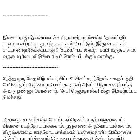
-----------------------------
இளையராஜா இசையமைச்ச விநாயகர் பாடல்கள்ல
‘
தாலாட்டுப்
படவா
’
ல வர்ற ‘வராது வந்த நாயகன்..
’
பாட்டும், (இது விநாயகர்
பாட்டா-ன்னு கேக்கப்படாது!) ‘உடன்பிறப்பு
’
ல வர்ற ‘சாமி வருது.. சாமி
வருது வழியை விடுங்கடா
’
வும் ரொம்ப பிடிக்கும் எனக்கு.
-----------------------------------
நேத்து ஒரு வேத விற்பன்னர்கிட்ட பேசிகிட்டிருந்தேன். எதைப்பத்தி
பேசினாலும் அருமையா பேசக் கூடியவர் அவர். விநாயகரைப் பத்தி
அவரு ஒண்ணு சொன்னார்.
‘
அட! நெஜம்தான்ல!
’
ன்னு ஆச்சர்யப்பட
வெச்சது!
அதாவது கடவுள்கள்ல மோஸ்ட் ஃப்ரெண்ட்லி நம்மாளுதானாம்.
சிவனை பயத்தோட பாக்கலாம், முருகனை அருளோட பாக்கலாம்,
கிருஷ்ணாவை காதலோட பாக்கலாம் (உண்மைதான்), பிரம்மாவை
ஆச்சர்யமா பார்க்கலாம் (அவரை பாக்கறதே ஆச்சர்யம்தான்!)