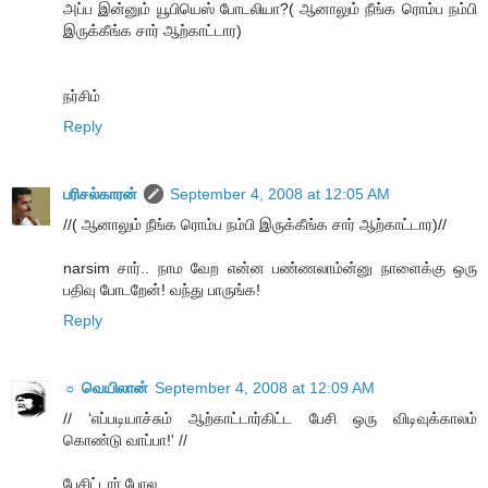
அப்ப இன்னும் யூபியெஸ் போடலியா?( ஆனாலும் நீங்க ரொம்ப நம்பி
இருக்கீங்க‌ சார் ஆற்காட்டார)
நர்சிம்
Reply
பரிசல்காரன்
September 4, 2008 at 12:05 AM
//( ஆனாலும் நீங்க ரொம்ப நம்பி இருக்கீங்க‌ சார் ஆற்காட்டார)//
narsim சார்.. நாம வேற என்ன பண்ணலாம்ன்னு நாளைக்கு ஒரு
பதிவு போடறேன்! வந்து பாருங்க!
Reply
☼ வெயிலான்
September 4, 2008 at 12:09 AM
// ‘எப்படியாச்சும் ஆற்காட்டார்கிட்ட பேசி ஒரு விடிவுக்காலம்
கொண்டு வாப்பா!' //
பேசிட்டார் போல.