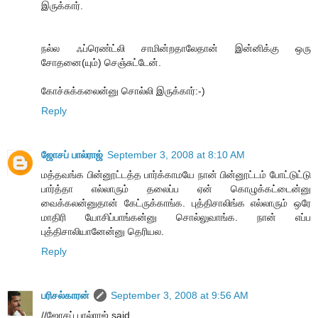
இருக்கார்.
நல்ல ஃப்ரெண்ட்லி சாமின்றதாலேதான் இன்னிக்கு ஒரு
சோதனை(யும்) செஞ்சுட்டேன்.
கோச்சுக்கலைன்னு சொல்லி இருக்கார்:-)
Reply
ஜோசப் பால்ராஜ்
September 3, 2008 at 8:10 AM
மத்தவங்க பின்னூட்டத்த பார்க்காமயே நான் பின்னூட்டம் போட்டுட்டு
பார்த்தா எல்லாரும் தலைப்ப ஏன் கொழுக்கட்டைன்னு
வைக்கலன்னுதான் கேட்ருக்காங்க. புத்திசாலிங்க எல்லாரும் ஒரே
மாதிரி யோசிப்பாங்கன்னு சொல்லுவாங்க. நான் எப்ப
புத்திசாலியானேன்னு தெரியல.
Reply
பரிசல்காரன்
September 3, 2008 at 9:56 AM
//ஜோசப் பால்ராஜ் said...