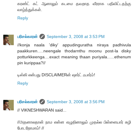
கரண்ட் கட் ஆனாலும் கடமை தவறாத வீரராக பதிவிட்டதற்கு
வாழ்த்துக்கள்.
Reply
பரிசல்காரன்
September 3, 2008 at 3:53 PM
//konja naala 'diky' appudinguratha niraya padhivula
paakkuren.....neengale thodarnthu moonu post-la disky
potturkkeenga....exact meaning thaan puriyala......ethenum
pin kurippaa?//
டிஸ்கி என்பது DISCLAIMERன் ஷார்ட் ஃபார்ம்!
Reply
பரிசல்காரன்
September 3, 2008 at 3:56 PM
// VIKNESHWARAN said...
//அதனாலதான் நாம என்ன எழுதினாலும் முதல்ல பிள்ளையார் சுழி
போடறோமாம்! //