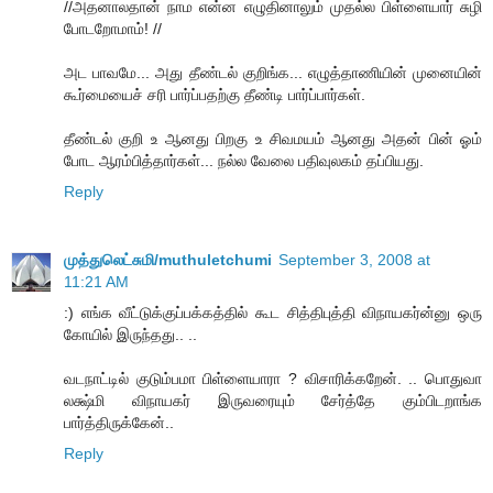
//அதனாலதான் நாம என்ன எழுதினாலும் முதல்ல பிள்ளையார் சுழி
போடறோமாம்! //
அட பாவமே... அது தீண்டல் குறிங்க... எழுத்தாணியின் முனையின்
கூர்மையைச் சரி பார்ப்பதற்கு தீண்டி பார்ப்பார்கள்.
தீண்டல் குறி உ ஆனது பிறகு உ சிவமயம் ஆனது அதன் பின் ஓம்
போட ஆரம்பித்தார்கள்... நல்ல வேலை பதிவுலகம் தப்பியது.
Reply
முத்துலெட்சுமி/muthuletchumi
September 3, 2008 at
11:21 AM
:) எங்க வீட்டுக்குப்பக்கத்தில் கூட சித்திபுத்தி விநாயகர்ன்னு ஒரு
கோயில் இருந்தது.. ..
வடநாட்டில் குடும்பமா பிள்ளையாரா ? விசாரிக்கறேன். .. பொதுவா
லக்ஷ்மி விநாயகர் இருவரையும் சேர்த்தே கும்பிடறாங்க
பார்த்திருக்கேன்..
Reply