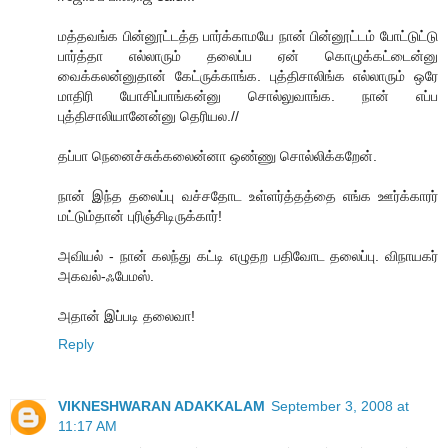
மத்தவங்க பின்னூட்டத்த பார்க்காமயே நான் பின்னூட்டம் போட்டுட்டு
பார்த்தா எல்லாரும் தலைப்ப ஏன் கொழுக்கட்டைன்னு
வைக்கலன்னுதான் கேட்ருக்காங்க. புத்திசாலிங்க எல்லாரும் ஒரே
மாதிரி யோசிப்பாங்கன்னு சொல்லுவாங்க. நான் எப்ப
புத்திசாலியானேன்னு தெரியல.//
தப்பா நெனைச்சுக்கலைன்னா ஒண்ணு சொல்லிக்கறேன்.
நான் இந்த தலைப்பு வச்சதோட உள்ளர்த்தத்தை எங்க ஊர்க்காரர்
மட்டும்தான் புரிஞ்சிடிருக்கார்!
அவியல் - நான் கலந்து கட்டி எழுதற பதிவோட தலைப்பு. விநாயகர்
அகவல்-ஃபேமஸ்.
அதான் இப்படி தலைவா!
Reply
VIKNESHWARAN ADAKKALAM
September 3, 2008 at
11:17 AM