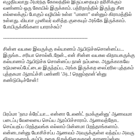
எழுதி
யவாறு
அமர்ந்த கோலத்தில்
இருப்பதையும் தரிசிக்கும்
வண்ணம் ஒரு கோயில்
இருக்காம்.
பத்ரிநாத்தில் இருந்து சீன
எல்லைக்குப் போகும் வழியில் உள்ள "மானா" என்னும் கிராமத்தில்
உள்ளது.
வியாச முனிவர் வசித்த குகையும் அங்கே இருக்காம்.
போயிருக்கீங்களா யாராச்சும்?
------------------------------------------------------
சின்ன வயசுல இவருக்கு கல்யாணம் ஆயிடுச்சுசொன்னப்ப...
இருங்க.. சரியா சொல்லீடறேன்., என் சின்ன வயசுல விநாயகருக்கு
கல்யாணம் ஆயிடுச்சு சொன்னப்ப நான் நம்பலை. அதுக்காகவே
உடுமலைப்பேட்டைல இருந்தப்ப, அங்க இருக்கற லைப்ரரில புத்தகம்
புத்தகமா ஆராய்ச்சி பண்ணி 'அட! நெஜம்தான்
’
ன்னு
கண்டுபிடிச்சேன்!
பிரம்மா
‘
நாம க்ரேட்யா... என்னா டேலண்ட் நமக்குன்னு
’
ஆணவமா
படைப்பு வேலையை செய்ய ஆரம்பிச்சாராம். ஆணவத்தோட
செய்யறப்ப பிறந்தவங்க எல்லாம் பின்னமா பிறந்தாங்களாம்.
என்னடான்னு யோசிச்சப்ப ஆணவம் அவருக்குள்ள வந்தப்ப அவரு
விநாயகரைக் கும்பிடறதை நிறுத்தினதுதான் காரணம்ன்னு