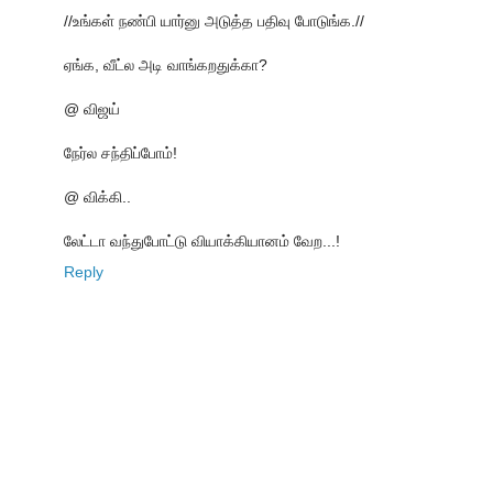
//உங்கள் நண்பி யார்னு அடுத்த பதிவு போடுங்க.//
ஏங்க, வீட்ல அடி வாங்கறதுக்கா?
@ விஜய்
நேர்ல சந்திப்போம்!
@ விக்கி..
லேட்டா வந்துபோட்டு வியாக்கியானம் வேற...!
Reply