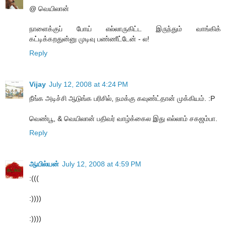
@ வெயிலான்
நாளைக்குப் போய் எல்லாருகிட்ட இருந்தும் வாங்கிக்
கட்டிக்கறதுன்னு முடிவு பண்ணீட்டேன் - ல!
Reply
Vijay
July 12, 2008 at 4:24 PM
நீங்க அடிச்சி ஆடுங்க பரிசில், நமக்கு கவுண்ட்தான் முக்கியம். :P
வெண்பூ, & வெயிலான் பதிவர் வாழ்க்கைல இது எல்லாம் சகஜம்பா.
Reply
ஆயில்யன்
July 12, 2008 at 4:59 PM
:(((
:))))
:))))