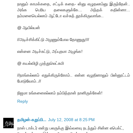
நானும் காமக்கதை, சட்டிக் கதை- ன்னு எழுதலாம்னு இருந்தேன்..
அங்க பெரிய தலைகளுக்கே... அந்தக் கதின்னா...
நம்மளையெல்லாம் ஆட்டோ வச்சுத் தூக்கிருவாங்க..
@ ஆயில்யன்
//அடிச்சிக்கிட்டு அழணும்போல தோணுது!//
என்னை அடிச்சுட்டு, அப்புறமா அழுங்க!
@ கயல்விழி முத்துலெட்சுமி
//நாங்கல்லாம் எதுக்கிருக்கோம்.. என்ன எழுதினாலும் பின்னூட்டம்
போடுவோம்..//
நிஜமா உங்களைஎல்லாம் நம்பித்தான் நானிருக்கேன்!
Reply
தமிழன்-கறுப்பி...
July 12, 2008 at 8:25 PM
நாஸ் டாக்டர் என்று பலருக்கு இவ்வளவு நடந்தும் சின்ன எபெக்ட்,