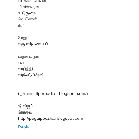
வடகரை வேலன்
பரிசில்காரன்
கூடுதுறை
வெயிலான்
கிரி
மேலும்
வருபவர்களையும்
வருக வருக
என
வாழ்த்தி
வரவேற்கிறேன்
(தகவல்:http://podian.blogspot.com/)
தி.விஜய்
கோவை.
http://pugaippezhai.blogspot.com
Reply