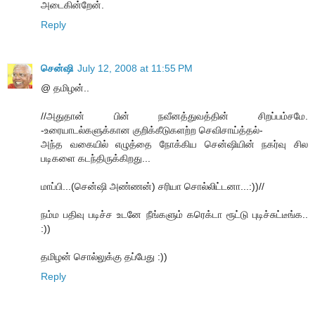
அடைகின்றேன்.
Reply
சென்ஷி
July 12, 2008 at 11:55 PM
@ தமிழன்..
//அதுதான் பின் நவீனத்துவத்தின் சிறப்பம்சமே.
-உரையாடல்களுக்கான குறிக்கீடுகளற்ற செவிசாய்த்தல்-
அந்த வகையில் எழுத்தை நோக்கிய சென்ஷியின் நகர்வு சில
படிகளை கடந்திருக்கிறது...
மாப்பி...(சென்ஷி அண்ணன்) சரியா சொல்லிட்டனா...:))//
நம்ம பதிவு படிச்ச உடனே நீங்களும் கரெக்டா ரூட்டு புடிச்சுட்டீங்க..
:))
தமிழன் சொல்லுக்கு தப்பேது :))
Reply