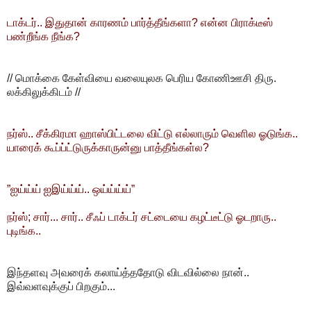
டாக்டர்.. இதுதான் காரணம் பார்த்தீங்களா? என்ன பிராக்டீஸ்
பண்றீங்க நீங்க?
// மொக்கை கேள்வியை வலையுலக பெரிய கோணிஊசி திரு.
லக்கிலுக்கிடம் //
நர்ஸ்.. சீக்கிரமா ஹாஸ்பிட்டலை விட்டு எல்லாரும் வெளில ஓடுங்க..
யாரைக் கூப்ப்ட்டுருக்காருன்னு பாத்தீங்கள்ல?
”ஐய்ய்ய் ஐஇய்ய்ய்.. ஒய்ய்ய்ய்”
நர்ஸ்; சார்... சார்.. சீஃப் டாக்டர் சட்டையை கழட்டீட்டு ஓடறாரு..
புடிங்க..
இந்தளவு அவரைக் கலாய்த்ததோடு விடவில்லை நான்..
இவ்வளவுக்குப் பிறகும்...