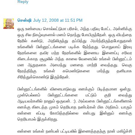
Reply
சென்ஷி
July 12, 2008 at 11:51 PM
ஒரு உண்மைய சொல்லட்டுமா பரிசல், அந்த பதிவு போட்ட அன்னிக்கு
ஒரு சில நிகழ்வுகளால் மனம் நொந்து போயிருந்தேன். ஒரு விபத்தை
நேரில் கண்டு, அதிலிருந்து தப்பித்து அமர்ந்திருந்தபோதுதான்
உங்களின் பின்னூட்டங்களை படிக்க நேர்ந்தது. பொதுவாய் இரவு
நேரங்களை தவிர மற்ற நேரங்களில் இணைய இணைப்பு சரிவர
கிடைக்காத சூழலில் அந்த காலை வேளையில் உங்கள் பின்னூட்டம்
மன ஆறுதலாக அமைந்து மனதை மாற்றி வைத்தது. வெகு
நேரத்திற்கு உங்கள் கமெண்டுகளை பார்த்து தனியாக
சிரித்துக்கொண்டு இருந்தேன்.
பின்னூட்டங்களில் விளையாடுவது எனக்கும் பிடித்தமான ஒன்று.
முன்பெல்லாம் பின்னூட்டங்களை மட்டும் குறி வைத்து
ஆடியவர்களில் நானும் ஒருவன். :). அவ்வகை பின்னூட்டங்களினால்
எனக்கு கிடைத்த முகம் தெரியாத நண்பர்கள் மிக அதிகம். யாரும்
என்னை எப்படி கோபித்ததில்லை என்பது இன்னும் எனக்கு
தெரியாமல் இருக்கிறது.
என்னை உங்கள் நண்பன் பட்டியலில் இணைத்ததற்கு நான் மகிழ்ச்சி