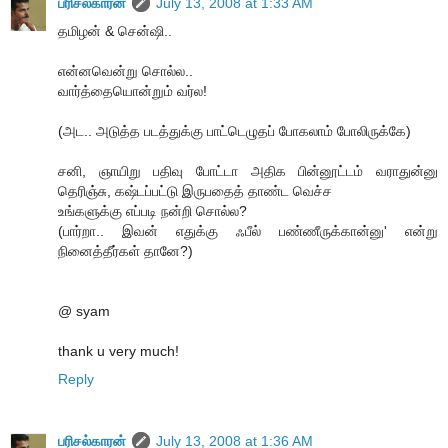
பரிசல்காரன்
July 13, 2008 at 1:33 AM
தமிழன் & சென்ஷி..
என்னவென்று சொல்ல..
வார்த்தையொன்றும் வர்ல!
(அட.. அடுத்த படத்துக்கு பாட்டெழுதப் போகலாம் போலிருக்கே)
சனி, ஞாயிறு பதிவு போட்டா அதிக பின்னூட்டம் வராதுன்னு
தெரிஞ்சு, கஷ்டப்பட்டு இருபதைத் தாண்ட வெச்ச
உங்களுக்கு எப்படி நன்றி சொல்ல?
(பார்றா.. இவன் எதுக்கு ஃபீல் பண்ணீருக்கான்னு' என்று
நினைத்தீர்கள் தானே?)
@ syam
thank u very much!
Reply
பரிசல்காரன்
July 13, 2008 at 1:36 AM