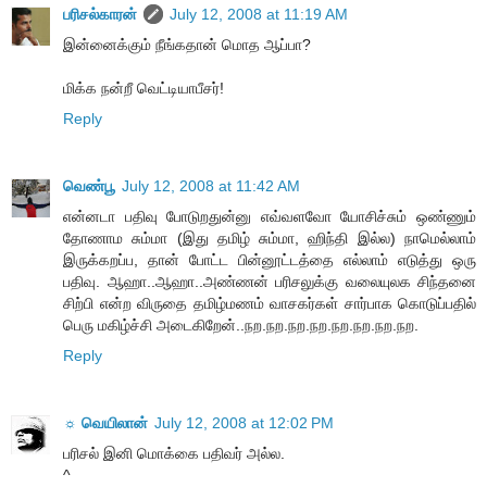
பரிசல்காரன்
July 12, 2008 at 11:19 AM
இன்னைக்கும் நீங்கதான் மொத ஆப்பா?
மிக்க நன்றீ வெட்டியாபீசர்!
Reply
வெண்பூ
July 12, 2008 at 11:42 AM
என்னடா பதிவு போடுறதுன்னு எவ்வளவோ யோசிச்சும் ஒண்ணும்
தோணாம சும்மா (இது தமிழ் சும்மா, ஹிந்தி இல்ல) நாமெல்லாம்
இருக்கறப்ப, தான் போட்ட பின்னூட்டத்தை எல்லாம் எடுத்து ஒரு
பதிவு. ஆஹா..ஆஹா..அண்ணன் பரிசலுக்கு வலையுலக சிந்தனை
சிற்பி என்ற விருதை தமிழ்மணம் வாசகர்கள் சார்பாக கொடுப்பதில்
பெரு மகிழ்ச்சி அடைகிறேன்..நற.நற.நற.நற.நற.நற.நற.நற.
Reply
☼ வெயிலான்
July 12, 2008 at 12:02 PM
பரிசல் இனி மொக்கை பதிவர் அல்ல.
^