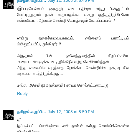
தமிழன்-கறுப்பி...
July 12, 2008 at 8:46 PM
/இப்படியெல்லாம் ஒருத்தர் என் பதிவுல வந்து பின்னூட்டம்
போட்டிருந்தால் நான் தையாதக்கா என்று குதித்திருப்பேனோ
என்னவோ... ஆனால் சென்ஷி கொஞ்சமும் கோபப்படாமல்../
/என்று நகைச்சுவையாகவும், என்னைப் பாராட்டியும்
பின்னூட்டமிட்டிருக்கிறார்!!/
அதுதான் பின் நவீனத்துவத்தின் சிறப்பம்சமே.
-உரையாடல்களுக்கான குறிக்கீடுகளற்ற செவிசாய்த்தல்-
அந்த வகையில் எழுத்தை நோக்கிய சென்ஷியின் நகர்வு சில
படிகளை கடந்திருக்கிறது...
மாப்பி...(சென்ஷி அண்ணன்) சரியா சொல்லிட்டனா...:))
Reply
தமிழன்-கறுப்பி...
July 12, 2008 at 8:50 PM
///
இப்படிப்பட்ட சென்ஷியை என் நண்பர் என்று சொல்லிக்கொள்ள
விருப்பமில்லை!