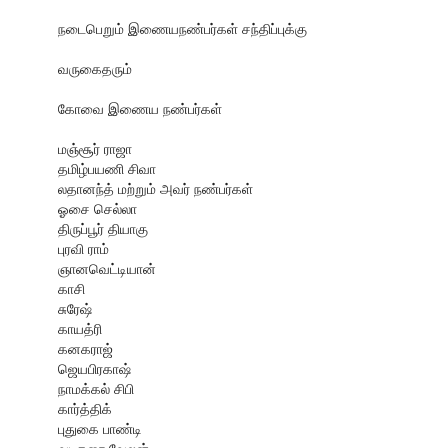
நடைபெறும் இணையநண்பர்கள் சந்திப்புக்கு
வருகைதரும்
கோவை இணைய நண்பர்கள்
மஞ்சூர் ராஜா
தமிழ்பயணி சிவா
லதானந்த் மற்றும் அவர் நண்பர்கள்
ஓசை செல்லா
திருப்பூர் தியாகு
புரவி ராம்
ஞானவெட்டியான்
காசி
சுரேஷ்
காயத்ரி
கனகராஜ்
ஜெயபிரகாஷ்
நாமக்கல் சிபி
கார்த்திக்
புதுகை பாண்டி