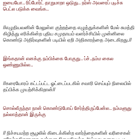
ஐயையோ.. ரிப்போர்ட் தாறுமாறா ஒடுது.. நர்ஸ் அவரைப் புடிச்சு
பெட்ல படுக்க வைங்க..
//எழுதியவனின் மேலுள்ள குற்றத்தை எழுத்துக்களின் மேல் சுமத்தி
கிழித்து எரிக்கின்ற புதிய சமுதாயம் வளர்ச்சியில் முன்னிலை
கொண்டு அதிர்வுகளின் படியில் ஏறி அதிகாரத்தை அடைகிறது.//
இங்கதான் எனக்கு நம்பிக்கை போகுது.. ப்ச்..நம்ம கைல
ஒண்ணுமில்ல..
//கரையோரம் கட்டப்பட்ட ஓட்டைப்படகில் சவாரி செய்யும் நிலையில்
தப்பிக்க முயற்சிக்கிறான்//
சொல்லீருந்தா நான் கொண்டுபோய் சேர்த்திருப்பேன்ல.. நம்மளுது
நல்லாத்தான் இருக்கு
// நிச்சயமற்ற சூழலில் கிடைக்கின்ற வார்த்தைகளின் வரிசைகள்