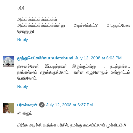
:))))
அவ்வ்வ்வ்வ்வ்வ்வ்வ்வ்வ்
அவ்வ்வ்வ்வ்வ்வ்வ்வ்வ்வ்ன்னு அடிச்சிக்கிட்டு அழணும்போல
தோணுது!
Reply
முத்துலெட்சுமி/muthuletchumi
July 12, 2008 at 6:03 PM
நினைச்சேன் இப்படித்தான் இருக்கும்ன்னு .. நடத்துங்க..
நாங்கல்லாம் எதுக்கிருக்கோம்.. என்ன எழுதினாலும் பின்னூட்டம்
போடுவோம்..
Reply
பரிசல்காரன்
July 12, 2008 at 6:37 PM
@ விஜய்
//நீங்க அடிச்சி ஆடுங்க பரிசில், நமக்கு கவுண்ட்தான் முக்கியம்.//