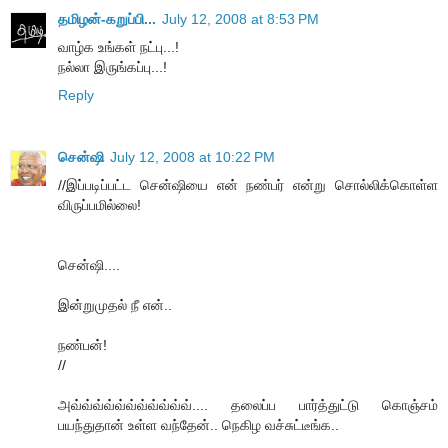
தமிழன்-கறுப்பி...
July 12, 2008 at 8:53 PM
வாழ்க உங்கள் நட்பு...!
நல்லா இருங்கப்பு...!
Reply
சென்ஷி
July 12, 2008 at 10:22 PM
//இப்படிப்பட்ட சென்ஷியை என் நண்பர் என்று சொல்லிக்கொள்ள
விருப்பமில்லை!
சென்ஷி....
இன்றுமுதல் நீ என்..
நண்பன்!
//
அவ்வ்வ்வ்வ்வ்வ்வ்வ்வ்வ்.... தலைப்ப பார்த்துட்டு கொஞ்சம்
பயந்துதான் உள்ள வந்தேன்.. நெகிழ வச்சுட்டீங்க..