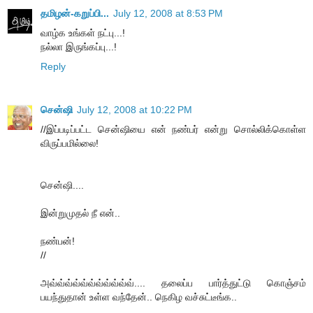
தமிழன்-கறுப்பி...
July 12, 2008 at 8:53 PM
வாழ்க உங்கள் நட்பு...!
நல்லா இருங்கப்பு...!
Reply
சென்ஷி
July 12, 2008 at 10:22 PM
//இப்படிப்பட்ட சென்ஷியை என் நண்பர் என்று சொல்லிக்கொள்ள
விருப்பமில்லை!
சென்ஷி....
இன்றுமுதல் நீ என்..
நண்பன்!
//
அவ்வ்வ்வ்வ்வ்வ்வ்வ்வ்வ்.... தலைப்ப பார்த்துட்டு கொஞ்சம்
பயந்துதான் உள்ள வந்தேன்.. நெகிழ வச்சுட்டீங்க..