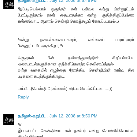
தமிழன்-கறுப்பி...
July 12, 2008 at 8:46 PM
/இப்படியெல்லாம் ஒருத்தர் என் பதிவுல வந்து பின்னூட்டம்
போட்டிருந்தால் நான் தையாதக்கா என்று குதித்திருப்பேனோ
என்னவோ... ஆனால் சென்ஷி கொஞ்சமும் கோபப்படாமல்../
/என்று நகைச்சுவையாகவும், என்னைப் பாராட்டியும்
பின்னூட்டமிட்டிருக்கிறார்!!/
அதுதான் பின் நவீனத்துவத்தின் சிறப்பம்சமே.
-உரையாடல்களுக்கான குறிக்கீடுகளற்ற செவிசாய்த்தல்-
அந்த வகையில் எழுத்தை நோக்கிய சென்ஷியின் நகர்வு சில
படிகளை கடந்திருக்கிறது...
மாப்பி...(சென்ஷி அண்ணன்) சரியா சொல்லிட்டனா...:))
Reply
தமிழன்-கறுப்பி...
July 12, 2008 at 8:50 PM
///
இப்படிப்பட்ட சென்ஷியை என் நண்பர் என்று சொல்லிக்கொள்ள
விருப்பமில்லை!