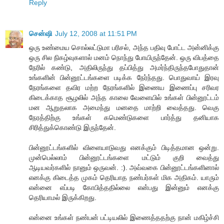
Reply
சென்ஷி
July 12, 2008 at 11:51 PM
ஒரு உண்மைய சொல்லட்டுமா பரிசல், அந்த பதிவு போட்ட அன்னிக்கு
ஒரு சில நிகழ்வுகளால் மனம் நொந்து போயிருந்தேன். ஒரு விபத்தை
நேரில் கண்டு, அதிலிருந்து தப்பித்து அமர்ந்திருந்தபோதுதான்
உங்களின் பின்னூட்டங்களை படிக்க நேர்ந்தது. பொதுவாய் இரவு
நேரங்களை தவிர மற்ற நேரங்களில் இணைய இணைப்பு சரிவர
கிடைக்காத சூழலில் அந்த காலை வேளையில் உங்கள் பின்னூட்டம்
மன ஆறுதலாக அமைந்து மனதை மாற்றி வைத்தது. வெகு
நேரத்திற்கு உங்கள் கமெண்டுகளை பார்த்து தனியாக
சிரித்துக்கொண்டு இருந்தேன்.
பின்னூட்டங்களில் விளையாடுவது எனக்கும் பிடித்தமான ஒன்று.
முன்பெல்லாம் பின்னூட்டங்களை மட்டும் குறி வைத்து
ஆடியவர்களில் நானும் ஒருவன். :). அவ்வகை பின்னூட்டங்களினால்
எனக்கு கிடைத்த முகம் தெரியாத நண்பர்கள் மிக அதிகம். யாரும்
என்னை எப்படி கோபித்ததில்லை என்பது இன்னும் எனக்கு
தெரியாமல் இருக்கிறது.
என்னை உங்கள் நண்பன் பட்டியலில் இணைத்ததற்கு நான் மகிழ்ச்சி