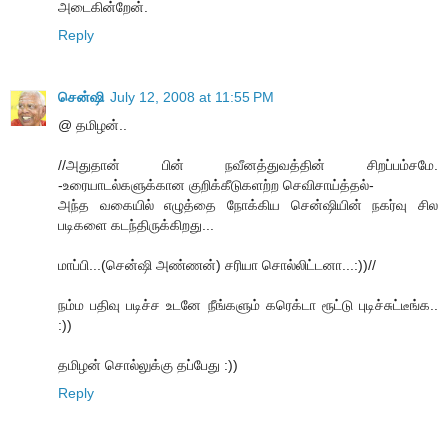
அடைகின்றேன்.
Reply
சென்ஷி
July 12, 2008 at 11:55 PM
@ தமிழன்..
//அதுதான் பின் நவீனத்துவத்தின் சிறப்பம்சமே.
-உரையாடல்களுக்கான குறிக்கீடுகளற்ற செவிசாய்த்தல்-
அந்த வகையில் எழுத்தை நோக்கிய சென்ஷியின் நகர்வு சில
படிகளை கடந்திருக்கிறது...
மாப்பி...(சென்ஷி அண்ணன்) சரியா சொல்லிட்டனா...:))//
நம்ம பதிவு படிச்ச உடனே நீங்களும் கரெக்டா ரூட்டு புடிச்சுட்டீங்க..
:))
தமிழன் சொல்லுக்கு தப்பேது :))
Reply