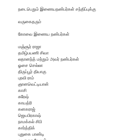
நடைபெறும் இணையநண்பர்கள் சந்திப்புக்கு
வருகைதரும்
கோவை இணைய நண்பர்கள்
மஞ்சூர் ராஜா
தமிழ்பயணி சிவா
லதானந்த் மற்றும் அவர் நண்பர்கள்
ஓசை செல்லா
திருப்பூர் தியாகு
புரவி ராம்
ஞானவெட்டியான்
காசி
சுரேஷ்
காயத்ரி
கனகராஜ்
ஜெயபிரகாஷ்
நாமக்கல் சிபி
கார்த்திக்
புதுகை பாண்டி