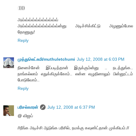
:))))
அவ்வ்வ்வ்வ்வ்வ்வ்வ்வ்வ்
அவ்வ்வ்வ்வ்வ்வ்வ்வ்வ்வ்ன்னு அடிச்சிக்கிட்டு அழணும்போல
தோணுது!
Reply
முத்துலெட்சுமி/muthuletchumi
July 12, 2008 at 6:03 PM
நினைச்சேன் இப்படித்தான் இருக்கும்ன்னு .. நடத்துங்க..
நாங்கல்லாம் எதுக்கிருக்கோம்.. என்ன எழுதினாலும் பின்னூட்டம்
போடுவோம்..
Reply
பரிசல்காரன்
July 12, 2008 at 6:37 PM
@ விஜய்
//நீங்க அடிச்சி ஆடுங்க பரிசில், நமக்கு கவுண்ட்தான் முக்கியம்.//