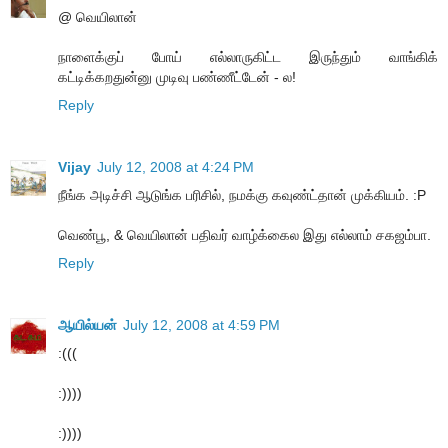
@ வெயிலான்
நாளைக்குப் போய் எல்லாருகிட்ட இருந்தும் வாங்கிக்
கட்டிக்கறதுன்னு முடிவு பண்ணீட்டேன் - ல!
Reply
Vijay
July 12, 2008 at 4:24 PM
நீங்க அடிச்சி ஆடுங்க பரிசில், நமக்கு கவுண்ட்தான் முக்கியம். :P
வெண்பூ, & வெயிலான் பதிவர் வாழ்க்கைல இது எல்லாம் சகஜம்பா.
Reply
ஆயில்யன்
July 12, 2008 at 4:59 PM
:(((
:))))
:))))