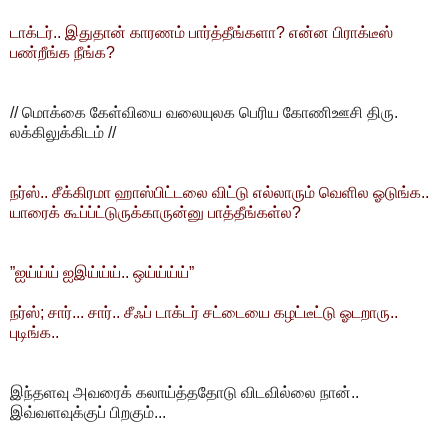
டாக்டர்.. இதுதான் காரணம் பார்த்தீங்களா? என்ன பிராக்டீஸ்
பண்றீங்க நீங்க?
// மொக்கை கேள்வியை வலையுலக பெரிய கோணிஊசி திரு.
லக்கிலுக்கிடம் //
நர்ஸ்.. சீக்கிரமா ஹாஸ்பிட்டலை விட்டு எல்லாரும் வெளில ஓடுங்க..
யாரைக் கூப்ப்ட்டுருக்காருன்னு பாத்தீங்கள்ல?
”ஐய்ய்ய் ஐஇய்ய்ய்.. ஒய்ய்ய்ய்”
நர்ஸ்; சார்... சார்.. சீஃப் டாக்டர் சட்டையை கழட்டீட்டு ஓடறாரு..
புடிங்க..
இந்தளவு அவரைக் கலாய்த்ததோடு விடவில்லை நான்..
இவ்வளவுக்குப் பிறகும்...