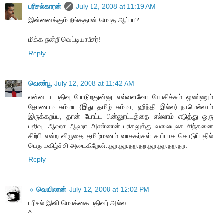
பரிசல்காரன்
July 12, 2008 at 11:19 AM
இன்னைக்கும் நீங்கதான் மொத ஆப்பா?
மிக்க நன்றீ வெட்டியாபீசர்!
Reply
வெண்பூ
July 12, 2008 at 11:42 AM
என்னடா பதிவு போடுறதுன்னு எவ்வளவோ யோசிச்சும் ஒண்ணும்
தோணாம சும்மா (இது தமிழ் சும்மா, ஹிந்தி இல்ல) நாமெல்லாம்
இருக்கறப்ப, தான் போட்ட பின்னூட்டத்தை எல்லாம் எடுத்து ஒரு
பதிவு. ஆஹா..ஆஹா..அண்ணன் பரிசலுக்கு வலையுலக சிந்தனை
சிற்பி என்ற விருதை தமிழ்மணம் வாசகர்கள் சார்பாக கொடுப்பதில்
பெரு மகிழ்ச்சி அடைகிறேன்..நற.நற.நற.நற.நற.நற.நற.நற.
Reply
☼ வெயிலான்
July 12, 2008 at 12:02 PM
பரிசல் இனி மொக்கை பதிவர் அல்ல.
^