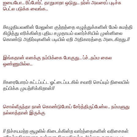
ஐயையோ.. ரிப்போர்ட் தாறுமாறா ஒடுது.. நர்ஸ் அவரைப் புடிச்சு
பெட்ல படுக்க வைங்க..
//எழுதியவனின் மேலுள்ள குற்றத்தை எழுத்துக்களின் மேல் சுமத்தி
கிழித்து எரிக்கின்ற புதிய சமுதாயம் வளர்ச்சியில் முன்னிலை
கொண்டு அதிர்வுகளின் படியில் ஏறி அதிகாரத்தை அடைகிறது.//
இங்கதான் எனக்கு நம்பிக்கை போகுது.. ப்ச்..நம்ம கைல
ஒண்ணுமில்ல..
//கரையோரம் கட்டப்பட்ட ஓட்டைப்படகில் சவாரி செய்யும் நிலையில்
தப்பிக்க முயற்சிக்கிறான்//
சொல்லீருந்தா நான் கொண்டுபோய் சேர்த்திருப்பேன்ல.. நம்மளுது
நல்லாத்தான் இருக்கு
// நிச்சயமற்ற சூழலில் கிடைக்கின்ற வார்த்தைகளின் வரிசைகள்