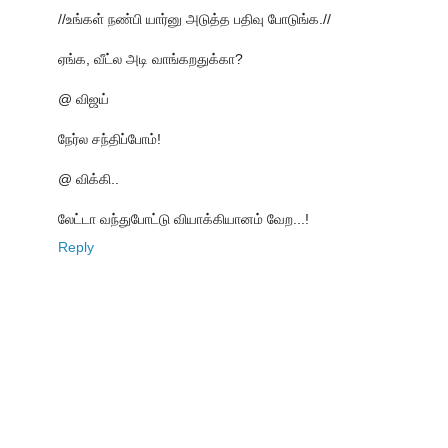
//உங்கள் நண்பி யார்னு அடுத்த பதிவு போடுங்க.//
ஏங்க, வீட்ல அடி வாங்கறதுக்கா?
@ விஜய்
நேர்ல சந்திப்போம்!
@ விக்கி..
லேட்டா வந்துபோட்டு வியாக்கியானம் வேற...!
Reply