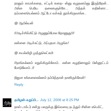
நானும் காமக்கதை, சட்டிக் கதை- ன்னு எழுதலாம்னு இருந்தேன்..
அங்க பெரிய தலைகளுக்கே... அந்தக் கதின்னா...
நம்மளையெல்லாம் ஆட்டோ வச்சுத் தூக்கிருவாங்க..
@ ஆயில்யன்
//அடிச்சிக்கிட்டு அழணும்போல தோணுது!//
என்னை அடிச்சுட்டு, அப்புறமா அழுங்க!
@ கயல்விழி முத்துலெட்சுமி
//நாங்கல்லாம் எதுக்கிருக்கோம்.. என்ன எழுதினாலும் பின்னூட்டம்
போடுவோம்..//
நிஜமா உங்களைஎல்லாம் நம்பித்தான் நானிருக்கேன்!
Reply
தமிழன்-கறுப்பி...
July 12, 2008 at 8:25 PM
நாஸ் டாக்டர் என்று பலருக்கு இவ்வளவு நடந்தும் சின்ன எபெக்ட்,