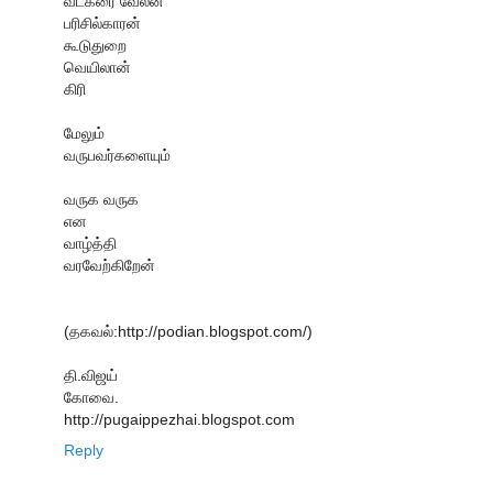
வடகரை வேலன்
பரிசில்காரன்
கூடுதுறை
வெயிலான்
கிரி
மேலும்
வருபவர்களையும்
வருக வருக
என
வாழ்த்தி
வரவேற்கிறேன்
(தகவல்:http://podian.blogspot.com/)
தி.விஜய்
கோவை.
http://pugaippezhai.blogspot.com
Reply