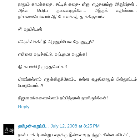
நானும் காமக்கதை, சட்டிக் கதை- ன்னு எழுதலாம்னு இருந்தேன்..
அங்க பெரிய தலைகளுக்கே... அந்தக் கதின்னா...
நம்மளையெல்லாம் ஆட்டோ வச்சுத் தூக்கிருவாங்க..
@ ஆயில்யன்
//அடிச்சிக்கிட்டு அழணும்போல தோணுது!//
என்னை அடிச்சுட்டு, அப்புறமா அழுங்க!
@ கயல்விழி முத்துலெட்சுமி
//நாங்கல்லாம் எதுக்கிருக்கோம்.. என்ன எழுதினாலும் பின்னூட்டம்
போடுவோம்..//
நிஜமா உங்களைஎல்லாம் நம்பித்தான் நானிருக்கேன்!
Reply
தமிழன்-கறுப்பி...
July 12, 2008 at 8:25 PM
நாஸ் டாக்டர் என்று பலருக்கு இவ்வளவு நடந்தும் சின்ன எபெக்ட்,