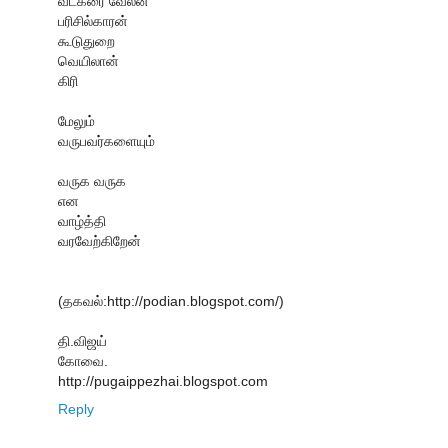
வடகரை வேலன்
பரிசில்காரன்
கூடுதுறை
வெயிலான்
கிரி
மேலும்
வருபவர்களையும்
வருக வருக
என
வாழ்த்தி
வரவேற்கிறேன்
(தகவல்:http://podian.blogspot.com/)
தி.விஜய்
கோவை.
http://pugaippezhai.blogspot.com
Reply