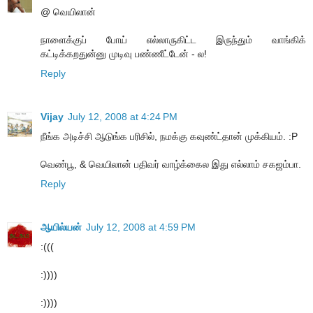
@ வெயிலான்
நாளைக்குப் போய் எல்லாருகிட்ட இருந்தும் வாங்கிக்
கட்டிக்கறதுன்னு முடிவு பண்ணீட்டேன் - ல!
Reply
Vijay
July 12, 2008 at 4:24 PM
நீங்க அடிச்சி ஆடுங்க பரிசில், நமக்கு கவுண்ட்தான் முக்கியம். :P
வெண்பூ, & வெயிலான் பதிவர் வாழ்க்கைல இது எல்லாம் சகஜம்பா.
Reply
ஆயில்யன்
July 12, 2008 at 4:59 PM
:(((
:))))
:))))