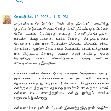
Reply
சென்ஷி
July 12, 2008 at 11:51 PM
ஒரு உண்மைய சொல்லட்டுமா பரிசல், அந்த பதிவு போட்ட அன்னிக்கு
ஒரு சில நிகழ்வுகளால் மனம் நொந்து போயிருந்தேன். ஒரு விபத்தை
நேரில் கண்டு, அதிலிருந்து தப்பித்து அமர்ந்திருந்தபோதுதான்
உங்களின் பின்னூட்டங்களை படிக்க நேர்ந்தது. பொதுவாய் இரவு
நேரங்களை தவிர மற்ற நேரங்களில் இணைய இணைப்பு சரிவர
கிடைக்காத சூழலில் அந்த காலை வேளையில் உங்கள் பின்னூட்டம்
மன ஆறுதலாக அமைந்து மனதை மாற்றி வைத்தது. வெகு
நேரத்திற்கு உங்கள் கமெண்டுகளை பார்த்து தனியாக
சிரித்துக்கொண்டு இருந்தேன்.
பின்னூட்டங்களில் விளையாடுவது எனக்கும் பிடித்தமான ஒன்று.
முன்பெல்லாம் பின்னூட்டங்களை மட்டும் குறி வைத்து
ஆடியவர்களில் நானும் ஒருவன். :). அவ்வகை பின்னூட்டங்களினால்
எனக்கு கிடைத்த முகம் தெரியாத நண்பர்கள் மிக அதிகம். யாரும்
என்னை எப்படி கோபித்ததில்லை என்பது இன்னும் எனக்கு
தெரியாமல் இருக்கிறது.
என்னை உங்கள் நண்பன் பட்டியலில் இணைத்ததற்கு நான் மகிழ்ச்சி