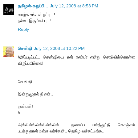
தமிழன்-கறுப்பி...
July 12, 2008 at 8:53 PM
வாழ்க உங்கள் நட்பு...!
நல்லா இருங்கப்பு...!
Reply
சென்ஷி
July 12, 2008 at 10:22 PM
//இப்படிப்பட்ட சென்ஷியை என் நண்பர் என்று சொல்லிக்கொள்ள
விருப்பமில்லை!
சென்ஷி....
இன்றுமுதல் நீ என்..
நண்பன்!
//
அவ்வ்வ்வ்வ்வ்வ்வ்வ்வ்வ்.... தலைப்ப பார்த்துட்டு கொஞ்சம்
பயந்துதான் உள்ள வந்தேன்.. நெகிழ வச்சுட்டீங்க..