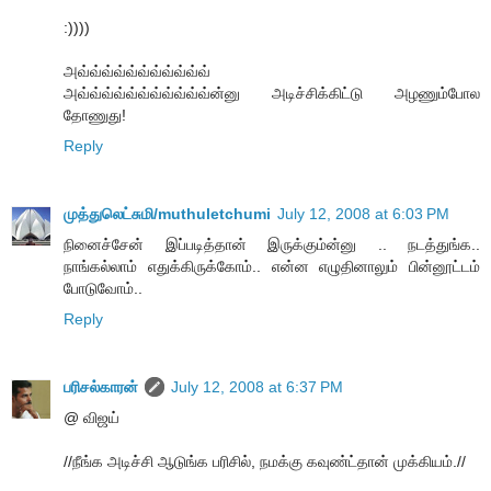
:))))
அவ்வ்வ்வ்வ்வ்வ்வ்வ்வ்வ்
அவ்வ்வ்வ்வ்வ்வ்வ்வ்வ்வ்ன்னு அடிச்சிக்கிட்டு அழணும்போல
தோணுது!
Reply
முத்துலெட்சுமி/muthuletchumi
July 12, 2008 at 6:03 PM
நினைச்சேன் இப்படித்தான் இருக்கும்ன்னு .. நடத்துங்க..
நாங்கல்லாம் எதுக்கிருக்கோம்.. என்ன எழுதினாலும் பின்னூட்டம்
போடுவோம்..
Reply
பரிசல்காரன்
July 12, 2008 at 6:37 PM
@ விஜய்
//நீங்க அடிச்சி ஆடுங்க பரிசில், நமக்கு கவுண்ட்தான் முக்கியம்.//