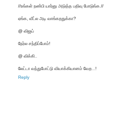
//உங்கள் நண்பி யார்னு அடுத்த பதிவு போடுங்க.//
ஏங்க, வீட்ல அடி வாங்கறதுக்கா?
@ விஜய்
நேர்ல சந்திப்போம்!
@ விக்கி..
லேட்டா வந்துபோட்டு வியாக்கியானம் வேற...!
Reply