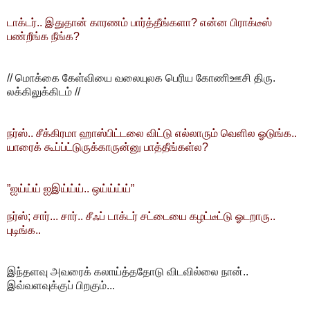
டாக்டர்.. இதுதான் காரணம் பார்த்தீங்களா? என்ன பிராக்டீஸ்
பண்றீங்க நீங்க?
// மொக்கை கேள்வியை வலையுலக பெரிய கோணிஊசி திரு.
லக்கிலுக்கிடம் //
நர்ஸ்.. சீக்கிரமா ஹாஸ்பிட்டலை விட்டு எல்லாரும் வெளில ஓடுங்க..
யாரைக் கூப்ப்ட்டுருக்காருன்னு பாத்தீங்கள்ல?
”ஐய்ய்ய் ஐஇய்ய்ய்.. ஒய்ய்ய்ய்”
நர்ஸ்; சார்... சார்.. சீஃப் டாக்டர் சட்டையை கழட்டீட்டு ஓடறாரு..
புடிங்க..
இந்தளவு அவரைக் கலாய்த்ததோடு விடவில்லை நான்..
இவ்வளவுக்குப் பிறகும்...