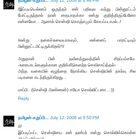
தமிழன்-கறுப்பி...
July 12, 2008 at 8:46 PM
/இப்படியெல்லாம் ஒருத்தர் என் பதிவுல வந்து பின்னூட்டம்
போட்டிருந்தால் நான் தையாதக்கா என்று குதித்திருப்பேனோ
என்னவோ... ஆனால் சென்ஷி கொஞ்சமும் கோபப்படாமல்../
/என்று நகைச்சுவையாகவும், என்னைப் பாராட்டியும்
பின்னூட்டமிட்டிருக்கிறார்!!/
அதுதான் பின் நவீனத்துவத்தின் சிறப்பம்சமே.
-உரையாடல்களுக்கான குறிக்கீடுகளற்ற செவிசாய்த்தல்-
அந்த வகையில் எழுத்தை நோக்கிய சென்ஷியின் நகர்வு சில
படிகளை கடந்திருக்கிறது...
மாப்பி...(சென்ஷி அண்ணன்) சரியா சொல்லிட்டனா...:))
Reply
தமிழன்-கறுப்பி...
July 12, 2008 at 8:50 PM
///
இப்படிப்பட்ட சென்ஷியை என் நண்பர் என்று சொல்லிக்கொள்ள
விருப்பமில்லை!