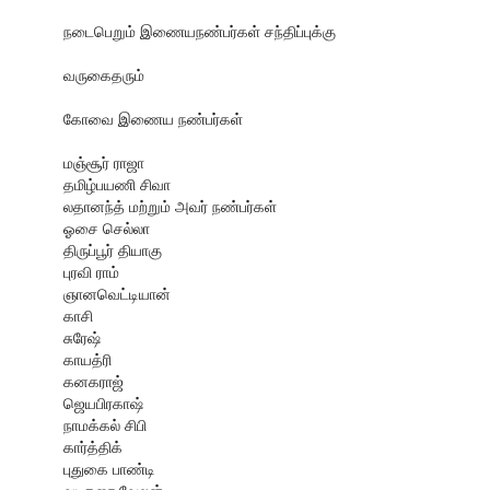
நடைபெறும் இணையநண்பர்கள் சந்திப்புக்கு
வருகைதரும்
கோவை இணைய நண்பர்கள்
மஞ்சூர் ராஜா
தமிழ்பயணி சிவா
லதானந்த் மற்றும் அவர் நண்பர்கள்
ஓசை செல்லா
திருப்பூர் தியாகு
புரவி ராம்
ஞானவெட்டியான்
காசி
சுரேஷ்
காயத்ரி
கனகராஜ்
ஜெயபிரகாஷ்
நாமக்கல் சிபி
கார்த்திக்
புதுகை பாண்டி