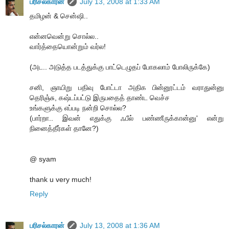
பரிசல்காரன்
July 13, 2008 at 1:33 AM
தமிழன் & சென்ஷி..
என்னவென்று சொல்ல..
வார்த்தையொன்றும் வர்ல!
(அட.. அடுத்த படத்துக்கு பாட்டெழுதப் போகலாம் போலிருக்கே)
சனி, ஞாயிறு பதிவு போட்டா அதிக பின்னூட்டம் வராதுன்னு
தெரிஞ்சு, கஷ்டப்பட்டு இருபதைத் தாண்ட வெச்ச
உங்களுக்கு எப்படி நன்றி சொல்ல?
(பார்றா.. இவன் எதுக்கு ஃபீல் பண்ணீருக்கான்னு' என்று
நினைத்தீர்கள் தானே?)
@ syam
thank u very much!
Reply
பரிசல்காரன்
July 13, 2008 at 1:36 AM