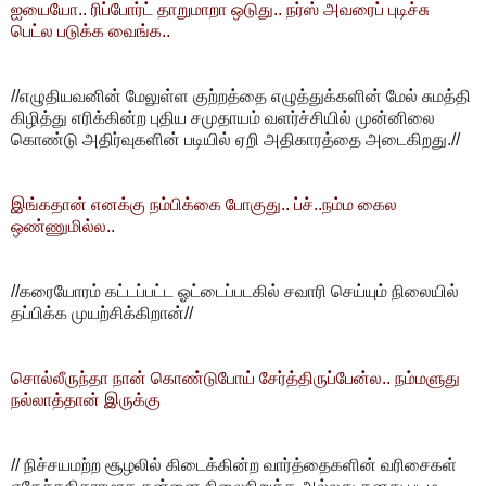
ஐயையோ.. ரிப்போர்ட் தாறுமாறா ஒடுது.. நர்ஸ் அவரைப் புடிச்சு
பெட்ல படுக்க வைங்க..
//எழுதியவனின் மேலுள்ள குற்றத்தை எழுத்துக்களின் மேல் சுமத்தி
கிழித்து எரிக்கின்ற புதிய சமுதாயம் வளர்ச்சியில் முன்னிலை
கொண்டு அதிர்வுகளின் படியில் ஏறி அதிகாரத்தை அடைகிறது.//
இங்கதான் எனக்கு நம்பிக்கை போகுது.. ப்ச்..நம்ம கைல
ஒண்ணுமில்ல..
//கரையோரம் கட்டப்பட்ட ஓட்டைப்படகில் சவாரி செய்யும் நிலையில்
தப்பிக்க முயற்சிக்கிறான்//
சொல்லீருந்தா நான் கொண்டுபோய் சேர்த்திருப்பேன்ல.. நம்மளுது
நல்லாத்தான் இருக்கு
// நிச்சயமற்ற சூழலில் கிடைக்கின்ற வார்த்தைகளின் வரிசைகள்