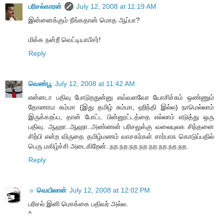
பரிசல்காரன்
July 12, 2008 at 11:19 AM
இன்னைக்கும் நீங்கதான் மொத ஆப்பா?
மிக்க நன்றீ வெட்டியாபீசர்!
Reply
வெண்பூ
July 12, 2008 at 11:42 AM
என்னடா பதிவு போடுறதுன்னு எவ்வளவோ யோசிச்சும் ஒண்ணும்
தோணாம சும்மா (இது தமிழ் சும்மா, ஹிந்தி இல்ல) நாமெல்லாம்
இருக்கறப்ப, தான் போட்ட பின்னூட்டத்தை எல்லாம் எடுத்து ஒரு
பதிவு. ஆஹா..ஆஹா..அண்ணன் பரிசலுக்கு வலையுலக சிந்தனை
சிற்பி என்ற விருதை தமிழ்மணம் வாசகர்கள் சார்பாக கொடுப்பதில்
பெரு மகிழ்ச்சி அடைகிறேன்..நற.நற.நற.நற.நற.நற.நற.நற.
Reply
☼ வெயிலான்
July 12, 2008 at 12:02 PM
பரிசல் இனி மொக்கை பதிவர் அல்ல.
^