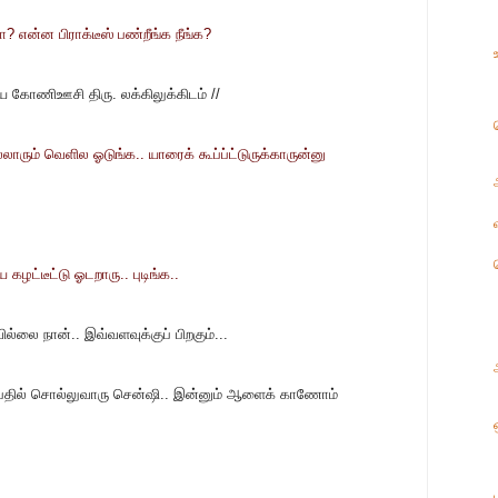
ா? என்ன பிராக்டீஸ் பண்றீங்க நீங்க?
கோணிஊசி திரு. லக்கிலுக்கிடம் //
ல்லாரும் வெளில ஓடுங்க.. யாரைக் கூப்ப்ட்டுருக்காருன்னு
யை கழட்டீட்டு ஓடறாரு.. புடிங்க..
லை நான்.. இவ்வளவுக்குப் பிறகும்...
ே.. பதில் சொல்லுவாரு சென்ஷி.. இன்னும் ஆளைக் காணோம்