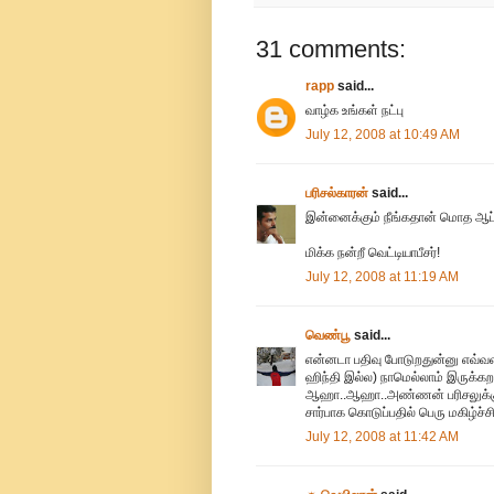
31 comments:
rapp
said...
வாழ்க உங்கள் நட்பு
July 12, 2008 at 10:49 AM
பரிசல்காரன்
said...
இன்னைக்கும் நீங்கதான் மொத ஆப
மிக்க நன்றீ வெட்டியாபீசர்!
July 12, 2008 at 11:19 AM
வெண்பூ
said...
என்னடா பதிவு போடுறதுன்னு எவ்வ
ஹிந்தி இல்ல) நாமெல்லாம் இருக்கறப
ஆஹா..ஆஹா..அண்ணன் பரிசலுக்கு 
சார்பாக கொடுப்பதில் பெரு மகிழ்ச
July 12, 2008 at 11:42 AM