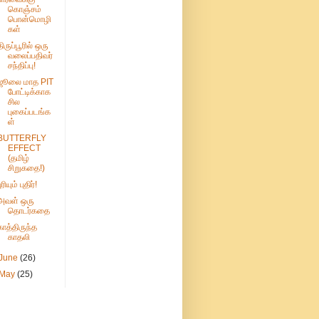
கொஞ்சம்
பொன்மொழி
கள்
திருப்பூரில் ஒரு
வலைப்பதிவர்
சந்திப்பு!
ஜூலை மாத PIT
போட்டிக்காக
சில
புகைப்படங்க
ள்
BUTTERFLY
EFFECT
(தமிழ்
சிறுகதை!)
ுரியும் புதிர்!
அவள் ஒரு
தொடர்கதை
காத்திருந்த
காதலி
June
(26)
May
(25)