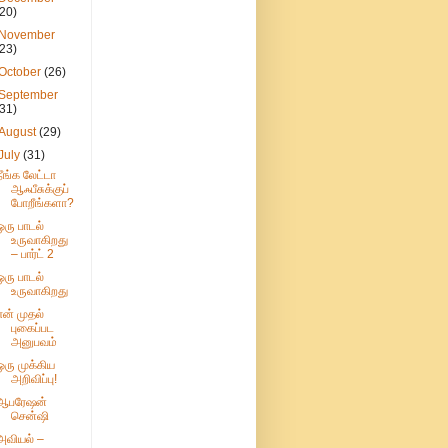
(20)
November
(23)
October
(26)
September
(31)
August
(29)
July
(31)
நீங்க லேட்டா
ஆஃபீசுக்குப்
போறீங்களா?
ஒரு பாடல்
உருவாகிறது
– பார்ட் 2
ஒரு பாடல்
உருவாகிறது
என் முதல்
புகைப்பட
அனுபவம்
ஒரு முக்கிய
அறிவிப்பு!
ஆபரேஷன்
சென்ஷி
அவியல் –