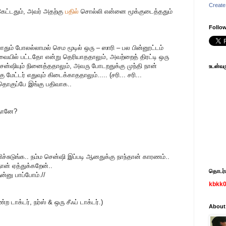
Create
ேட்டதும், அவர் அதற்கு
பதில்
சொல்லி என்னை மூக்குடைத்ததும்
Follow
போதும் போலல்லாமல் செம மூடில் ஒரு – ஸாரி – பல பின்னூட்டம்
்வையில் பட்டதோ என்று தெரியாததாலும், அவற்றைத் திரட்டி ஒரு
ன்ஷியும் நினைத்ததாலும், அவரு போடறதுக்கு முந்தி நான்
உடன்வரு
ட்டர் எதுவும் கிடைக்காததாலும்..... (சரி... சரி...
ன் தொகுப்பே இங்கு பதிவாக..
கதானே?
ச்சுடுங்க.. நம்ம சென்ஷி இப்படி ஆனதுக்கு நாந்தான் காரணம்..
ன் ஏத்துக்கறேன்..
தொடர்பு
ன்னு பாப்போம்.//
kbkk
்ற டாக்டர், நர்ஸ் & ஒரு சீஃப் டாக்டர்.)
About