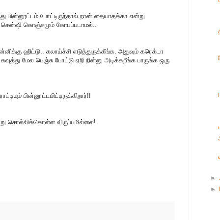
்து பின்னூட்டம் போட்டிருந்தால் நான் தையாதக்கா என்று
 சென்ஷி கொஞ்சமும் கோபப்படாமல்..
ிக்கு ஹிட்டு.. கலாய்ச்சி எடுத்துருக்கீங்க. அதுவும் கரெக்டா
த்து மேல பெஞ்சு போட்டு ஏறி நின்னு அடிக்கறீங்க பாருங்க ஒரு
டியும் பின்னூட்டமிட்டிருக்கிறார்!!
று சொல்லிக்கொள்ள விருப்பமில்லை!
ப
►
►