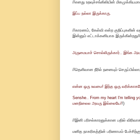
//எனது உறவுச்சங்கிலியின் மிகமுக்கிய
இப்ப நல்லா இருக்காரு.
//காரணம், கேள்வி என்ற குறிப்புகளி
இன்னும் எட்டாக்கனியாக இருக்கின்றது/
அருமையாச் சொல்லிருக்கார்.. இங்க அவர் 
//தெளிவான நீரில் நனையும் செருப்பில்லா
என்ன ஒரு உவமை! இந்த ஒரு வரிக்காக
Senshe.. From my heart I'm telling y
மனநிலைல அவரு இல்லையே!
!)
//இனி பரிசல்காரனுக்கான பதில் விரிவாக
மனித நாகரிகத்தின் பரிணாமம் பேச்சிற்கு