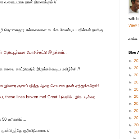
மான வளையமாக நான் நினைக்கும் //
with h
View m
ன் வழி தொலைதூர எல்லைகளை கடக்க வேண்டிய பதில்கள் நமக்கு
/
வாங்க..
அறிவுபூர்வமா யோசிச்சுட்டு இருக்கார்..
Blog A
►
20
►
20
த காலை காட்டுவதில் இருக்கக்கூடிய மகிழ்ச்சி //
►
20
►
20
வே இவரை குணப்படுத்த ஆகற செலவை நான் ஏத்துக்கறேன்!
►
20
►
20
ou, these lines broken me! Great!! (ஹூம்.. இத படிக்கற
►
20
►
20
►
20
 50 வரிகளில்...
►
20
 முன்பிருந்தே குறியீடுகளாக //
▼
20
►