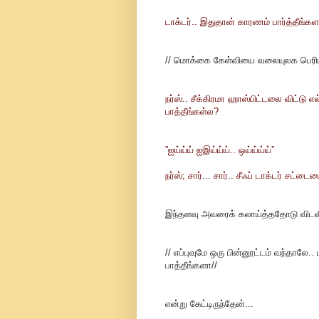
டாக்டர்.. இதுதான் காரணம் பார்த்தீங்கள
// மொக்கை கேள்வியை வலையுலக பெரிய 
நர்ஸ்.. சீக்கிரமா ஹாஸ்பிட்டலை விட்டு எ
பாத்தீங்கள்ல?
”ஐய்ய்ய் ஐஇய்ய்ய்.. ஒய்ய்ய்ய்”
நர்ஸ்; சார்... சார்.. சீஃப் டாக்டர் சட்டை
இந்தளவு அவரைக் கலாய்த்ததோடு விடவில்
// எப்புவுமே ஒரு பின்னூட்டம் வந்தால
பாத்தீங்களா//
என்று கேட்டிருந்தேன்...