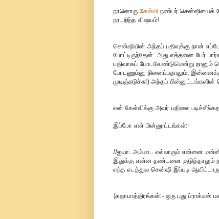
நானொரு
கேள்வி
நண்பர் சென்ஷியைக் க
நாடறிந்த விஷயம்!
சென்ஷியின் அந்தப் பதிவுக்கு நான் எப்
போட்டிருந்தேன். அது எத்தனை பேர் பார
பதிவாகப் போடவேண்டுமென்று நானும் செ
போடணும்னு நினைப்பதாலும், இன்னைக்கு மே
முடிஞ்சுடுச்சு!) அந்தப் பின்னுட்டங்களி
என் கேள்விக்கு அவர் பதிலை படிச்சீங்
இப்போ என் பின்னூட்டங்கள்:-
//ஐயா..அம்மா.. எல்லாரும் என்னை மன்னி
இதுக்கு என்ன தண்டனை குடுத்தாலும் நா
எந்த எடத்துல சென்ஷி இப்படி ஆயிட்டாரு
(கதாபாத்திரங்கள்:- ஒரு புது ப்ராக்டீஸ் பண