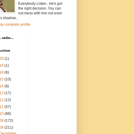
Everybody Listen.. He's got
the right decision. You can
not mess with him not even
is shadow...
y complete profile
. வாங்க...
rchive
20
(1)
19
(1)
18
(6)
15
(10)
14
(8)
13
(17)
12
(12)
11
(57)
10
(98)
09
(172)
08
(211)
December