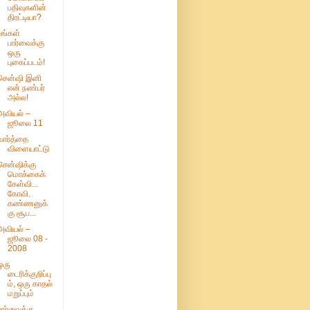
பதிவுகளின்
திரட்டியா?
உங்கள்
பார்வைக்கு
ஒரு
புகைப்படம்!
சென்ஷி இனி
என் நண்பர்
அல்ல!
அவியல் –
ஜூலை 11
வார்த்தை
விளையாட்டு
சென்ஷிக்கு
மொக்கைக்
கேள்வி...
கோவி.
கண்ணனுக்
கு சூப...
அவியல் –
ஜூலை 08 -
2008
ஒரு
டைரிக்குறிப்பு
ம், ஒரு காதல்
மறுப்பும்
பார்வைக்கு