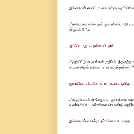
இங்கதான் லைட்டா அவருக்கு ஆரம்பிக்கு
//எளிமையாகக்கூறும் முயற்சியில் ஈடுபட்டத
இருக்கிறீர்".//
இப்போ மறுபடி நல்லாயிடறார்..
//குறியீட்டு வடிவங்கள் குறிப்பிடத்தக
சமயத்திலும் எதிர்மாறான கருத்துக்கள் //
ஐயையோ.. ரிப்போர்ட் தாறுமாறா ஒடுது.. ந
//எழுதியவனின் மேலுள்ள குற்றத்தை எழுத்
வளர்ச்சியில் முன்னிலை கொண்டு அதிர்வ
இங்கதான் எனக்கு நம்பிக்கை போகுது.. 