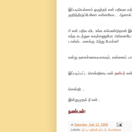
இப்படியெல்லாம் ஒருத்தர் என் பதிவுல வந
குதித்திருப்பேனோ என்னவோ... ஆனால்
// என் பதிவ விட உங்க கமெண்டுதான் இன்ன
எந்த எடத்துல கவுக்கணுமோ அங்கனயே கவு
டான்ஸ்.. எனக்கு அந்து போச்சு//
என்று நகைச்சுவையாகவும், என்னைப் பாராட்
இப்படிப்பட்ட சென்ஷியை என்
நண்பர்
என்
சென்ஷி....
இன்றுமுதல் நீ என்..
நண்பன்
!
at
Saturday, July 12, 2008
Labels:
நட்பு
,
பதிவர் வட்டம்
,
மொக்கை