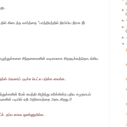
து..
►
►
ில் கிடைத்த வார்த்தை "பாத்திரத்தில் நிரம்பிய நீராக நீர்
►
►
▼
ுந்த எழுத்துக்களை சிந்தனைகளின் வடிகாலாக சிதறடிக்கத்தொடங்கிய
ர்ஸ் அவரைப் புடிச்சு பெட்ல படுக்க வைங்க..
துக்களின் மேல் சுமத்தி கிழித்து எரிக்கின்ற புதிய சமுதாயம்
ுகளின் படியில் ஏறி அதிகாரத்தை அடைகிறது.//
ப்ச்..நம்ம கைல ஒண்ணுமில்ல..