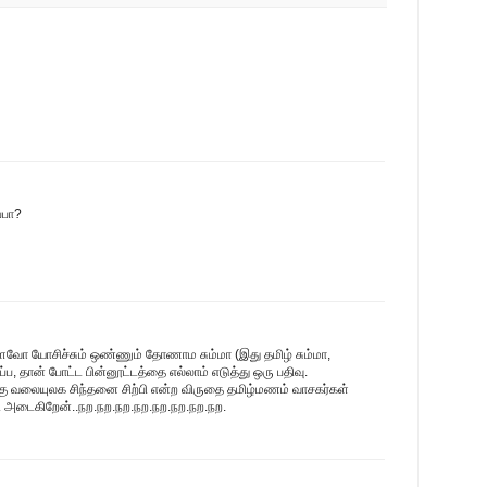
்பா?
ளவோ யோசிச்சும் ஒண்ணும் தோணாம சும்மா (இது தமிழ் சும்மா,
்ப, தான் போட்ட பின்னூட்டத்தை எல்லாம் எடுத்து ஒரு பதிவு.
வலையுலக சிந்தனை சிற்பி என்ற விருதை தமிழ்மணம் வாசகர்கள்
்சி அடைகிறேன்..நற.நற.நற.நற.நற.நற.நற.நற.