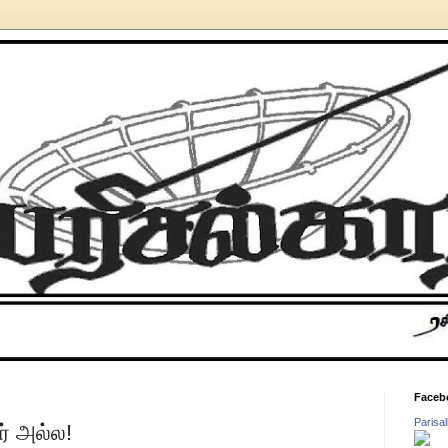
Faceb
Parisa
் அல்ல!