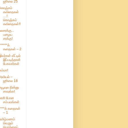
ஜூலை 25
கொஞ்சம்
கவிதைகள்
…!
கொஞ்சும்
கவிதைகள்!!
பலசரக்கு...
பழைய
சரக்கு!
******க்
கதைகள் – 2
இவர்கள் வீட்டில்
இப்படித்தான்
பேசுவார்கள்
சும்மா!
அவியல் –
ஜூலை 18
க்யூவுல நின்னு
சாவுங்க!
ஊசி போன
சம்பவங்கள்
****க் கதைகள்
– 1
தமிழ்மணம்
வெறும்
மொக்கைப்