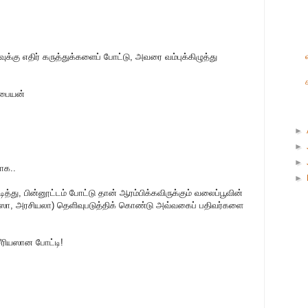
ுக்கு எதிர் கருத்துக்களைப் போட்டு, அவரை வம்புக்கிழுத்து
்பையன்
►
►
►
ாக..
►
ித்து, பின்னூட்டம் போட்டு தான் ஆரம்பிக்கவிருக்கும் வலைப்பூவின்
ியஸா, அரசியலா) தெளிவுபடுத்திக் கொண்டு அவ்வகைப் பதிவர்களை
சீரியஸான போட்டி!