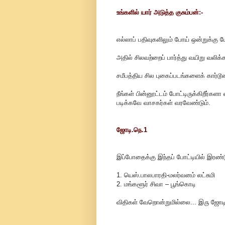
உங்களில் யார் அடுத்த குசும்பன்:-
எல்லாப் பதிவுகளிலும் போய் ஒன்றுக்கு ம
அதில் சிலவற்றைப் பார்த்து வயிறு வலிக்க
சமீபத்திய சில புகைப்படங்களைக் கார்டூ
நீங்கள் பின்னூட்டம் போட்டிருக்கிறீர்களா
படிக்கவே வாசகர்கள் வரவேண்டும்.
ஜோடி.நெ.1
இப்போதைக்கு இந்தப் போட்டியில் இரண்ட
1. யெஸ்.பாலபாரதி-மலர்வனம் லட்சுமி
2. மங்களூர் சிவா – பூங்கொடி
விதிகள் வேறொன்றுமில்லை... இரு ஜோட