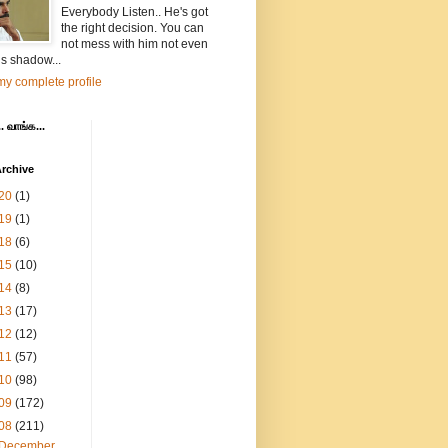
Everybody Listen.. He's got
the right decision. You can
not mess with him not even
is shadow...
y complete profile
. வாங்க...
rchive
20
(1)
19
(1)
18
(6)
15
(10)
14
(8)
13
(17)
12
(12)
11
(57)
10
(98)
09
(172)
08
(211)
December