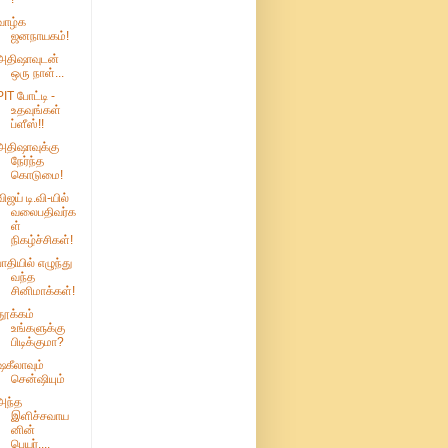
வாழ்க
ஜனநாயகம்!
அதிஷாவுடன்
ஒரு நாள்...
PIT போட்டி -
உதவுங்கள்
ப்ளீஸ்!!
அதிஷாவுக்கு
நேர்ந்த
கொடுமை!
விஜய் டி.வி-யில்
வலைபதிவர்க
ள்
நிகழ்ச்சிகள்!
பாதியில் எழுந்து
வந்த
சினிமாக்கள்!
தூக்கம்
உங்களுக்கு
பிடிக்குமா?
ஷகீலாவும்
சென்ஷியும்
அந்த
இளிச்சவாய
னின்
பெயர்....