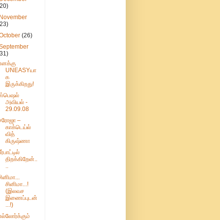
(20)
November
(23)
October
(26)
September
(31)
எனக்கு
UNEASYயா
க
இருக்கிறது!
ஸ்பெஷல்
அவியல் -
29.09.08
சரோஜா –
காக்டெய்ல்
வித்
கிருஷ்ணா
ீர்பாட்டில்
திறக்கிறேன்..
..
சினிமா...
சினிமா...!
(இலவச
இணைப்புடன்
...!)
எல்லோர்க்கும்