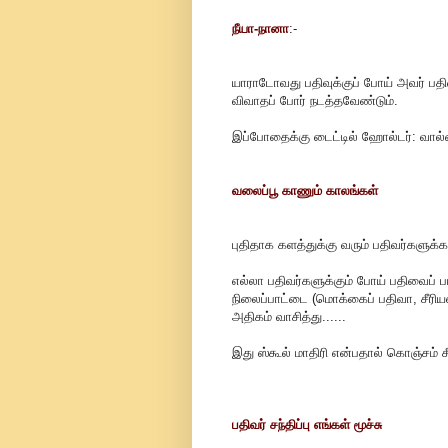
நீயா-நானா
:-
யாராடோவது பதிவுக்குப் போய் அவர் பதிவ
விவாதப் போர் நடத்தவேண்டும்.
இப்போதைக்கு டைட்டில் ஹோல்டர்: வால
வலைப்பூ காணும் காலங்கள்
புதிதாக களத்துக்கு வரும் பதிவர்களுக்க
எல்லா பதிவர்களுக்கும் போய் பதிவைப் பட
நிலைப்பாட்டை (மொக்கைப் பதிவா, சீர
அதிகம் வாசித்து......
இது ஸ்கூல் மாதிரி என்பதால் கொஞ்சம் 
பதிவர் சந்திப்பு எங்கள் மூச்சு