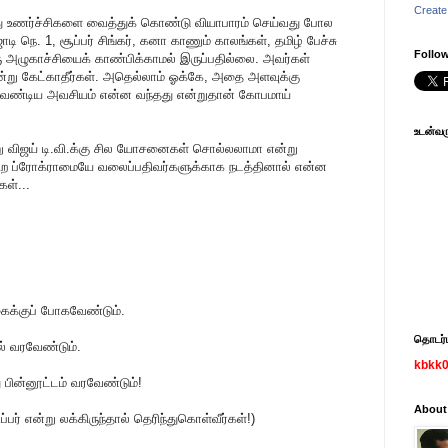
Create
ழுது உணர்ச்சிகளை வைத்துக் கொண்டு வியாபாரம் செய்வது போல
டி நெ. 1, சூப்பர் சிங்கர், கனா காணும் காலங்கள், தமிழ் பேச்சு
Follow
ரு அழுகாச்சியைக் காண்பிக்காமல் இருப்பதில்லை. அவர்கள்
்று கேட்காதீர்கள். அதெல்லாம் ஓக்கே, அதை அளவுக்கு
வேண்டிய அவசியம் என்ன வந்தது என்றுதான் கோபமாய்
உடன்வரு
று விஜய் டி.வி.க்கு சில யோசனைகள் சொல்லலாமா என்று
ற ப்ரோக்ராமையே வலைப்பதிவர்களுக்காக நடத்தினால் என்ன
ள்...
கைக்குப் போகவேண்டும்.
தொடர்பு
ல் வரவேண்டும்.
kbkk
 பின்னூட்டம் வரவேண்டும்!
About
பர் என்று லக்கிருந்தால் தெரிந்துகொள்வீர்கள்!)