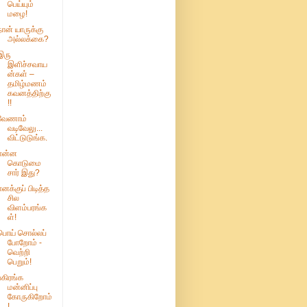
பெய்யும்
மழை!
நான் யாருக்கு
அல்லக்கை?
இரு
இளிச்சவாய
ன்கள் –
தமிழ்மணம்
கவனத்திற்கு
!!
வேணாம்
வடிவேலு...
விட்டுடுங்க.
என்ன
கொடுமை
சார் இது?
எனக்குப் பிடித்த
சில
விளம்பரங்க
ள்!
பொய் சொல்லப்
போறோம் -
வெற்றி
பெறும்!
பகிரங்க
மன்னிப்பு
கோருகிறோம்
!