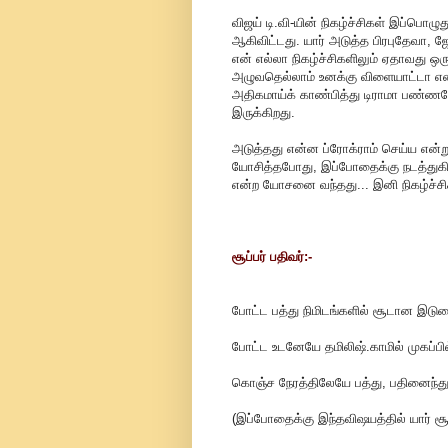
விஜய் டி.வி-யின் நிகழ்ச்சிகள் இப்பொ
ஆகிவிட்டது. யார் அடுத்த பிரபுதேவா, ஜோ
என் எல்லா நிகழ்ச்சிகளிலும் ஏதாவது ஒ
அழுவதெல்லாம் உனக்கு விளையாட்டா என
அதிகமாய்க் காண்பித்து டிராமா பண்ண
இருக்கிறது.
அடுத்தது என்ன ப்ரோக்ராம் செய்ய என்
யோசித்தபோது, இப்போதைக்கு நடத்துகி
என்ற யோசனை வந்தது... இனி நிகழ்ச்சிக
சூப்பர் பதிவர்:-
போட்ட பத்து நிமிடங்களில் சூடான இடு
போட்ட உடனேயே தமிலிஷ்.காமில் முகப்பி
கொஞ்ச நேரத்திலேயே பத்து, பதினைந்து
(இப்போதைக்கு இந்தவிஷயத்தில் யார் சூப்