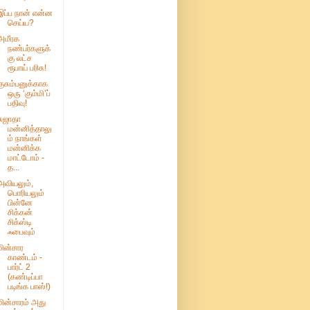
இப்ப நான் என்ன
செய்ய?
அமீரக
நண்பர்களுக்
கு லட்ச
ரூபாய் பரிசு!
குசும்பனுக்காக
ஒரு ‘கும்மி’ப்
பதிவு!
சுஜாதா
மன்னித்தாலு
ம் நாங்கள்
மன்னிக்க
மாட்டோம் -
த...
அவியலும்,
பொரியலும்
பின்னே
சிக்கன்
சிக்ஸ்டி
ஃபைவும்
மின்சார
காண்டம் -
பார்ட் 2
(கண்டிப்பா
படிங்க பாஸ்!)
மின்சாரம் அது