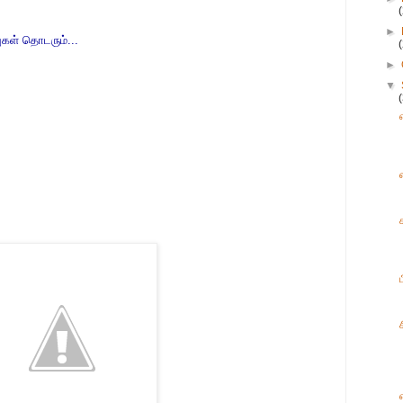
►
ுகள் தொடரும்...
►
▼
ப