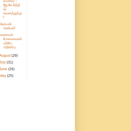
சம்சாரம் -
ஜே.கே.ரித்தீ
ஷ்
கவனத்துக்கு
!
விநாயகர்
அவியல்!
காணாமல்
போனவைகள்
பற்றிய
அறிவிப்பு
August
(29)
July
(31)
June
(26)
May
(25)