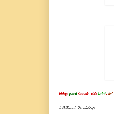
இன்று
ஓணம்
கொண்டாடும்
சேச்சி
,
சேட
அறிவிப்புகள் தொடர்கிறது...