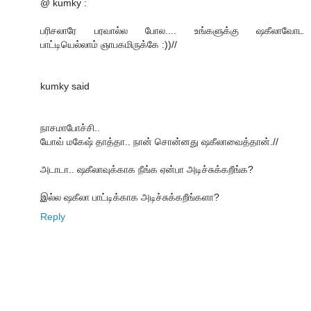
@ kumky :
பரிசலாரே பரவால்ல போல.... உங்களுக்கு ஷகீலாவோட
பாட்டியெல்லாம் ஞாபகமிருக்கே :))//
kumky said
நாசமாபோச்சி..
யோவ் மகேஷ் தாத்தா.. நான் சொன்னது ஷகீலாவைத்தான்.//
அடாடா.. ஷகீலாவுக்காக நீங்க ஏன்பா அடிச்சுக்கறீங்க?
இல்ல ஷகீலா பாட்டிக்காக அடிச்சுக்கறீங்களா?
Reply