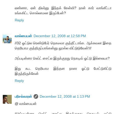
ஏண்ணா, ஏன் திடீர்னு இந்தக் கேள்வி? நான் கார் வாங்கீட்டா
உங்ககிட்ட சொல்லாமலா இருப்பேன்?
Reply
வால்பையன்
December 12, 2008 at 12:58 PM
//32 ஓட்டுல ரெண்டுபேர் நெகடீவா குத்தீட்டாங்க. ஆக்சுவலா இதை
தெரியாம குத்திருப்பாங்கன்னு லூஸ்ல விட்டுடுவேன்!//
அப்படின்னா லெப்ட் சைட்ல இருக்குறது நெகடிவ் ஓட்டு இல்லையா?
இது கூட தெரியாம இத்தன நாளா ஓட்டு போட்டுகிட்டு
இருந்திருக்கேன்
Reply
பரிசல்காரன்
December 12, 2008 at 1:13 PM
@ வால்பையன்
//அப்படின்னா லெப்ட் சைட்ல இருக்குறது நெகடிவ் ஓட்டு