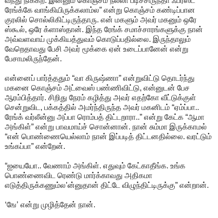
வந்து நிக்கற. இன்னும் கொஞ்சம் நல்லா படிச்சிருந்தா ஃபர்ஸ்ட்
ரேங்க்கே வாங்கியிருக்கலாம்ல” என்று கொஞ்சம் கண்டிப்பான
குரலில் சொல்லிகிட்டிருந்தாரு. என் மகளும் அவர் மகனும் ஒரே
ஸ்கூல், ஒரே க்ளாஸ்தான். இந்த ரேங்க் சமாச்சாரங்களுக்கு நான்
அவ்வளவாய் முக்கியத்துவம் கொடுப்பதில்லை. இருந்தாலும்
வேறெதாவது பேசி அவர் மூக்கை ஏன் உடைப்பானேன் என்று
பேசாமலிருந்தேன்.
என்னைப் பார்த்ததும் “வா கிருஷ்ணா” என்றுவிட்டு தொடர்ந்து
மகனை கொஞ்சம் அட்வைஸ் பண்ணிவிட்டு, என்னுடன் பேச
ஆரம்பித்தார். சிறிது நேரம் கழித்து அவர் எதற்கோ வீட்டுக்குள்
சென்றுவிட, பக்கத்தில் அமர்ந்திருந்த அவர் மகனிடம் “ஏம்ப்பா..
ரேங்க் வர்லீன்னு அப்பா ரொம்பத் திட்டறாரா..” என்று கேட்க “ஆமா
அங்கிள்” என்று பாவமாய்ச் சொன்னான். நான் சும்மா இருக்காமல்
“என் பொண்ணையெல்லாம் நான் இப்படித் திட்டனதில்லை. வரட்டும்
உங்கப்பா” என்றேன்.
“ஐயையோ.. வேணாம் அங்கிள். எதுவும் கேட்காதீங்க. உங்க
பொண்ணைவிட ரெண்டு மார்க்காவது அதிகமா
எடுத்திருக்கணும்ல’ன்னுதான் திட்டே விழுந்திட்டிருக்கு” என்றான்.
‘ஙே’ என்று முழித்தேன் நான்.