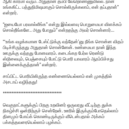
ஆகி காரமா வரும். அதுதான் தம்பி வேறொண்ணுமில்ல. நான்
உங்ககிட்ட பத்துநிமிஷமாகும் சொல்லிருக்கலாம், என் தப்புதான்”
என்றார்.
“ஐயையோ பரவால்லீங்க” என்று இவ்வளவு பொறுமையா விளக்கம்
சொல்றீங்களே.. அது போதும்” என்றதற்கு அவர் சொன்னார்...
“‘உங்க வழக்கமான டேஸ்ட்டுக்கு வந்தேன்’னு நீங்க சொன்ன விதம்
பிடிச்சிருந்தது அதுதான் சொன்னேன். உண்மையா நான் இந்த
ஊருக்கு வந்தது போனவாரம். கடைங்கற பேர்ல ரெண்டு
ஸ்டூலையும், பெஞ்சையும் போட்டு பொரி யாவாரம் ஆரம்பிச்சது
இன்னைக்குத்தான்” என்றார்.
சாப்பிட்ட பொரியிலிருந்த எண்ணையெல்லாம் என் முகத்தில்
அசடாய் வழிந்தது!
**********************************
வெகுநாட்களுக்குப் பிறகு உறவினர் ஒருவரது வீட்டிற்கு துக்க
நிகழ்ச்சி ஒன்றிற்குச் சென்றேன். ஊரில் இருக்கும்போதெல்லாம்
தினமும் போய்க் கொண்டிருக்கும் வீடென்பதால் அக்கம்
பக்கத்தவரையெல்லாம் பழக்கம்.