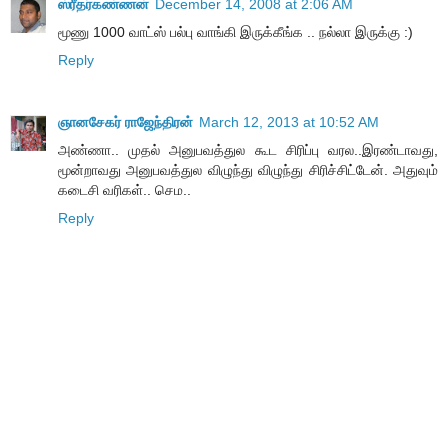
ஸ்ரீதர்கண்ணன்
December 14, 2008 at 2:06 AM
மூணு 1000 வாட்ஸ் பல்பு வாங்கி இருக்கீங்க .. நல்லா இருக்கு :)
Reply
ஞானசேகர் ராஜேந்திரன்
March 12, 2013 at 10:52 AM
அண்ணா.. முதல் அனுபவத்துல கூட சிரிப்பு வரல..இரண்டாவது,
மூன்றாவது அனுபவத்துல விழுந்து விழுந்து சிரிச்சிட்டேன். அதுவும்
கடைசி வரிகள்.. செம..
Reply