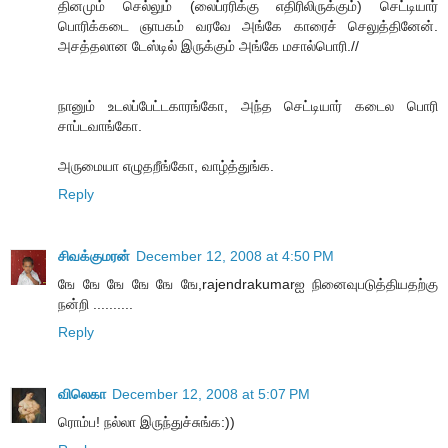
தினமும் செல்லும் (லைப்ரரிக்கு எதிரிலிருக்கும்) செட்டியார்
பொரிக்கடை ஞாபகம் வரவே அங்கே காரைச் செலுத்தினேன்.
அசத்தலான டேஸ்டில் இருக்கும் அங்கே மசால்பொரி.//
நானும் உடலப்பேட்டகாரங்கோ, அந்த செட்டியார் கடைல பொரி
சாப்டவாங்கோ.
அருமையா எழுதறீங்கோ, வாழ்த்துங்க.
Reply
சிவக்குமரன்
December 12, 2008 at 4:50 PM
ஙே ஙே ஙே ஙே ஙே ஙே,rajendrakumarஐ நினைவுபடுத்தியதற்கு
நன்றி ..........
Reply
விலெகா
December 12, 2008 at 5:07 PM
ரொம்ப! நல்லா இருந்துச்சுங்க:))