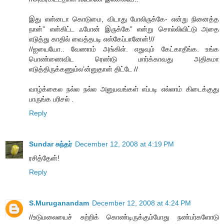
இது என்னடா கொடுமை, விடாது போலிருக்கே- என்று நினைத்த
நான்” என்கிட்ட ஃபோன் இருக்கே” என்று சொல்லிவிட்டு அதை
எடுத்து காதில் வைத்தபடி எஸ்கேப்பானேன்!//
//ஐயையோ.. வேணாம் அங்கிள். எதுவும் கேட்காதீங்க. உங்க
பொண்ணைவிட ரெண்டு மார்க்காவது அதிகமா
எடுத்திருக்கணும்ல’ன்னுதான் திட்டே //
வாழ்க்கைல நல்ல நல்ல அனுபவங்கள் எப்படி எல்லாம் கிடைக்குது
பாருங்க பரிசல் .
Reply
Sundar சுந்தர்
December 12, 2008 at 4:19 PM
ரசித்தேன்!
Reply
S.Muruganandam
December 12, 2008 at 4:24 PM
//உடுமலையைச் சுற்றிக் கொண்டிருக்கும்போது நண்பர்களோடு