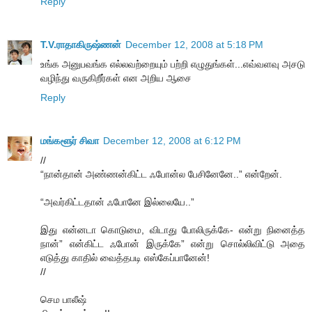
Reply
T.V.ராதாகிருஷ்ணன்
December 12, 2008 at 5:18 PM
உங்க அனுபவங்க எல்லவற்றையும் பற்றி எழுதுங்கள்...எவ்வளவு அசடு
வழிந்து வருகிறீர்கள் என அறிய ஆசை
Reply
மங்களூர் சிவா
December 12, 2008 at 6:12 PM
//
“நான்தான் அண்ணன்கிட்ட ஃபோன்ல பேசினேனே..” என்றேன்.
“அவர்கிட்டதான் ஃபோனே இல்லையே..”
இது என்னடா கொடுமை, விடாது போலிருக்கே- என்று நினைத்த
நான்” என்கிட்ட ஃபோன் இருக்கே” என்று சொல்லிவிட்டு அதை
எடுத்து காதில் வைத்தபடி எஸ்கேப்பானேன்!
//
செம பாலீஷ்