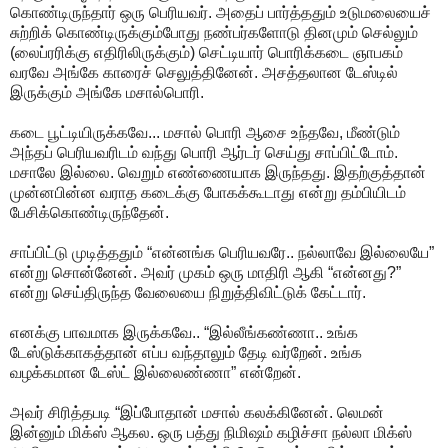
கொண்டிருந்தார் ஒரு பெரியவர். அதைப் பார்த்ததும் உடுமலையைச்
சுற்றிக் கொண்டிருக்கும்போது நண்பர்களோடு தினமும் செல்லும்
(லைப்ரரிக்கு எதிரிலிருக்கும்) செட்டியார் பொரிக்கடை ஞாபகம்
வரவே அங்கே காரைச் செலுத்தினேன். அசத்தலான டேஸ்டில்
இருக்கும் அங்கே மசால்பொரி.
கடை பூட்டியிருக்கவே... மசால் பொரி ஆசை உந்தவே, மீண்டும்
அந்தப் பெரியவரிடம் வந்து பொரி ஆர்டர் செய்து சாப்பிட்டோம்.
மசாலே இல்லை. வெறும் எண்ணையாக இருந்தது. இதற்குத்தான்
முன்னபின்ன வராத கடைக்கு போகக்கூடாது என்று தம்பியிடம்
பேசிக்கொண்டிருந்தேன்.
சாப்பிட்டு முடித்ததும் “என்னங்க பெரியவரே.. நல்லாவே இல்லையே”
என்று சொன்னேன். அவர் முகம் ஒரு மாதிரி ஆகி “என்னது?”
என்று செய்திருந்த வேலையை நிறுத்திவிட்டுக் கேட்டார்.
எனக்கு பாவமாக இருக்கவே.. “இல்லீங்கண்ணா.. உங்க
டேஸ்டுக்காகத்தான் எப்ப வந்தாலும் தேடி வர்றேன். உங்க
வழக்கமான டேஸ்ட் இல்லைண்ணா” என்றேன்.
அவர் சிரித்தபடி “இப்போதான் மசால் கலக்கினேன். லெமன்
இன்னும் மிக்ஸ் ஆகல. ஒரு பத்து நிமிஷம் கழிச்சா நல்லா மிக்ஸ்