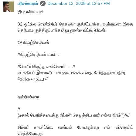
பரிசல்காரன்
December 12, 2008 at 12:57 PM
@ வால்பையன்
32 ஓட்டுல ரெண்டுபேர் நெகடீவா குத்தீட்டாங்க. ஆக்சுவலா இதை
தெரியாம குத்திருப்பாங்கன்னு லூஸ்ல விட்டுடுவேன்!
@ கிழஞ்செழியன்
//கிழஞ்செழியன் said...
//பொரியிலிருந்த எண்ணெய்......//
வாக்கியம் இல்லாவிட்டால் ஒரு பக்கக் கதை. சேர்த்ததால் பதிவு.
தேர்ந்த எழுத்து.//
நன்றிண்ணா.
//
(மசால் பொரிக்கடைக்கு நீங்கள் செலுத்திய கார் என்ன நிறம்?)////
சில்வர் சாண்ட்ரோ. லண்டன் போயிருக்கற என் ஃப்ரெண்ட்
செந்திலோடது.