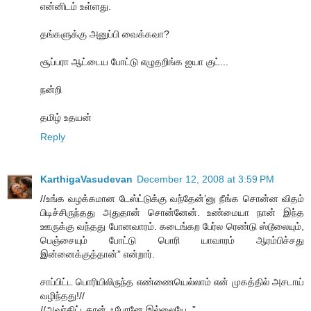
என்னிடம் உள்ளது.
தங்களுக்கு அனுப்பி வைக்கவா?
சூப்பரா ஆட்டைய போட்டு எழுதறிங்க ஐயா குட்...
நன்றி
தமிழ் உதயன்
Reply
KarthigaVasudevan
December 12, 2008 at 3:59 PM
//உங்க வழக்கமான டேஸ்ட்டுக்கு வந்தேன்’னு நீங்க சொன்ன விதம்
பிடிச்சிருந்தது அதுதான் சொன்னேன். உண்மையா நான் இந்த
ஊருக்கு வந்தது போனவாரம். கடைங்கற பேர்ல ரெண்டு ஸ்டூலையும்,
பெஞ்சையும் போட்டு பொரி யாவாரம் ஆரம்பிச்சது
இன்னைக்குத்தான்” என்றார்.
சாப்பிட்ட பொரியிலிருந்த எண்ணையெல்லாம் என் முகத்தில் அசடாய்
வழிந்தது!//
//அவர்கிட்டதான் ஃபோனே இல்லையே..”