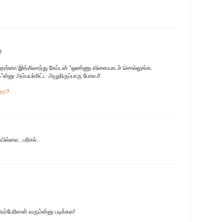
!
ந்தார்னா இங்கிலாந்து கேப்டன் “ஒண்ணு விளையாடச் சொல்லுங்க.
ன்னு அம்பயர்கிட்ட அழுதிருப்பாரு போல.//
களா?
ில்லை.. பரிசல்..
ு கம்பேரிஸன் வரும்ன்னு படிக்கல!