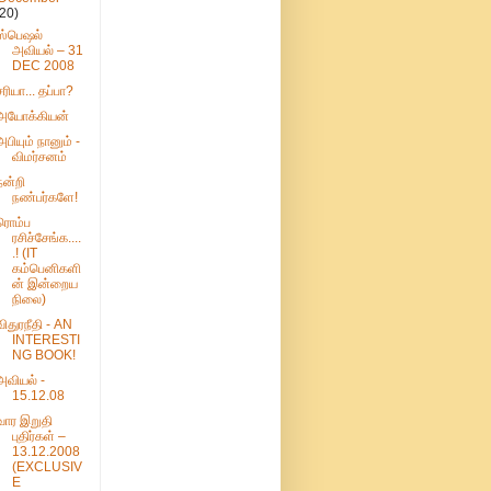
(20)
ஸ்பெஷல்
அவியல் – 31
DEC 2008
சரியா... தப்பா?
அயோக்கியன்
அபியும் நானும் -
விமர்சனம்
நன்றி
நண்பர்களே!
ரொம்ப
ரசிச்சேங்க....
.! (IT
கம்பெனிகளி
ன் இன்றைய
நிலை)
விதுரநீதி - AN
INTERESTI
NG BOOK!
அவியல் -
15.12.08
வார இறுதி
புதிர்கள் –
13.12.2008
(EXCLUSIV
E