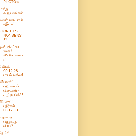
PHOTOவ...
மூன்று
அனுபவங்கள்
அவள் விகடனில்
- இவன்!
STOP THIS
NONSENS
E!
ஒண்டிக்கட்டை
உலகம் –
சிபி.கே.சாலம
ன்
அவியல்
09.12.08 –
பாவம் ஷகீலா!
வீக் எண்ட்
புதிர்களின்
விடைகள் -
அதிரடி ரிலீஸ்!
வீக் எண்ட்
புதிர்கள் -
06.12.08
சிறுகதை
எழுதுவது
எப்படி?
ஜோக்ஸ்