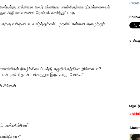
Create
ன்புக்கு பாத்திரமா அவர் உங்கமேல வெச்சிருக்கற நம்பிக்கையைக்
த்துல அதிஷா என்னை ரொம்பக் கவர்ந்துட்டாரு.
Follow
வருக்கு என்னுடைய வாழ்த்துக்கள்! முதலில் என்னை அழைத்துச்
உடன்வரு
ணங்கிகள் நிகழ்ச்சியைப் பத்தி எழுதியிருந்தீங்க இல்லையா?
 என் நண்பர்தான். பக்கத்துல இருக்காரு. பேசுங்க”
 பேசினேன்.
தொடர்பு
kbkk
நோட் பண்ணிக்கோ”
About
ய்டுச்சா?”