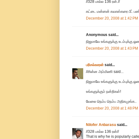
//328 பால்ல 136 ரன்.//
கட்டை மன்னன் கவாஸ்கரை பீட் பண்ண
December 20, 2008 at 1:42 PM
Anonymous said...
நிஜமாவே உங்களுக்கு உடம்புக்க
December 20, 2008 at 1:43 PM
பரிசல்காரன்
said...
//சின்ன அம்மிணி said...
நிஜமாவே உங்களுக்கு உடம்புக்கு
உங்களுக்கும் நன்றிகள்!
வேலை நெம்ப நெம்ப அதிகமுங்க..
December 20, 2008 at 1:48 PM
Nilofer Anbarasu
said...
//328 பால்ல 136 ரன்//
That is why he is popularly called