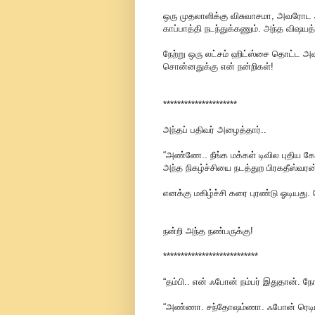
ஒரு முதலாளிக்கு விசுவாசமா, அவரோட அ
காப்பாத்தி நடந்துக்கணும். அந்த விஷய
நேற்று ஒரு லட்சம் ஹிட்ஸ்சை தொட்ட அ
சொன்னதுக்கு என் நன்றிகள்!
*********************
அந்தப் பதிவர் அழைத்தார்..
“அண்ணே.. நீங்க மக்கள் டிவில புதிய கோ
அந்த நிகழ்ச்சியை நடத்துற பிரகதீஸ்வரன்
எனக்கு மகிழ்ச்சி கரை புரண்டு ஓடியது.
நன்றி அந்த நண்பருக்கு!
***************************
“தம்பி.. என் ஃபோன் நம்பர் இதுதான். 
“அண்ணா. சந்தோஷம்ணா. ஃபோன் ரெடியா