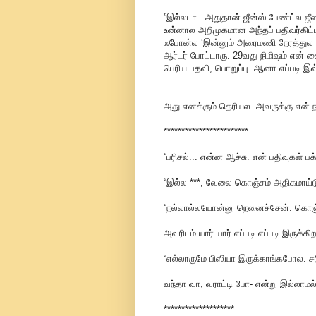
”இல்லடா.. அதுதான் ஜீன்ஸ் பேண்ட்ல
உன்னால அறிமுகமான அந்தப் பதிவர்கிட்
ஃபோன்ல ‘இன்னும் அரைமணி நேரத்துல நா
ஆர்டர் போட்டாரு. 29வது நிமிஷம் என
பெரிய பதவி, பொறுப்பு. ஆனா எப்படி
அது எனக்கும் தெரியல. அவருக்கு என் ந
************************
“பரிசல்... என்ன ஆச்சு. என் பதிவுகள்
“இல்ல ***, வேலை கொஞ்சம் அதிகமாய்டு
“நல்லால்லயோன்னு நெனைச்சேன். கொஞ்
அவரிடம் யார் யார் எப்படி எப்படி இருக்கி
“எல்லாருமே பிஸியா இருக்காங்கபோல. ச
வந்தா வா, வராட்டி போ- என்று இல்லாமல
********************