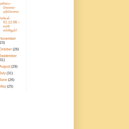
தனிமை-
கொலை-
தற்கொலை
அவியல்
01.12.08 –
ஸாரி
லக்கிலுக்!
November
(23)
October
(26)
September
(31)
August
(29)
July
(31)
June
(26)
May
(25)