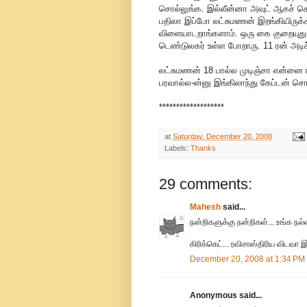
சொல்லுங்க. இல்லீன்னா அவுட் ஆகச் சொல்
பதிலா இப்போ லட்சுமணன் இறங்கியிருக்காரு
விளையாடறாங்களாம். ஒரு கை குறையுது, 
டெண்டுலகர் உள்ள போறாரு. 11 ரன் அடிச்ச
லட்சுமணன் 18 பால்ல முடிஞ்சா என்னை ரன
பரவால்ல-ன்னு இங்கிலாந்து கேப்டன் சொல்
*******************
at
Saturday, December 20, 2008
Labels:
Thanks
29 comments:
Mahesh
said...
நன்றிகளுக்கு நன்றிகள்... உங்க நல்
கிரிக்கெட்... ரவிசாஸ்திரிய விடவா இ
December 20, 2008 at 1:34 PM
Anonymous said...