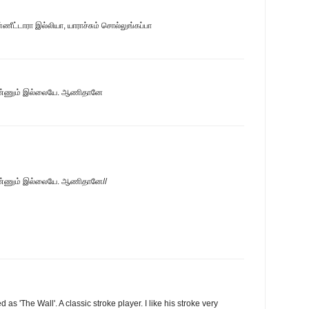
ீட்டாரா இல்லியா, யாராச்சும் சொல்லுங்கப்பா
ு ஒண்ணும் இல்லையே. ஆணிதானே
 ஒண்ணும் இல்லையே. ஆணிதானே//
 as 'The Wall'. A classic stroke player. I like his stroke very