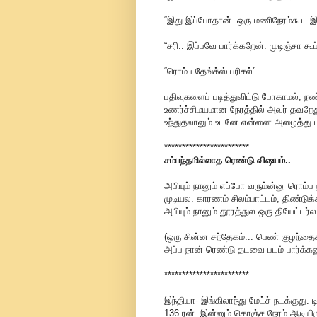
“இது இப்போதான். ஒரு மணிநேரம்கூட இர
“சரி.. இப்பவே பார்க்கறேன். முடிஞ்சா கூப
“ரொம்ப தேங்க்ஸ் பரிசல்”
பதிவுகளைப் படித்துவிட்டு போகாமல், ந
உணர்ச்சிமயமான நேரத்தில் அவர் தவறேது
உந்துதலாலும் உடனே என்னை அழைத்து பக
************************
சம்பந்தமில்லாத ரெண்டு விஷயம்..
...
அபியும் நானும் எப்போ வரும்ன்னு ரொம்ப 
முடியல. காரணம் சிலம்பாட்டம், திண்டுக்
அபியும் நானும் தூரத்துல ஒரு தியேட்டர
(ஒரு சின்ன சந்தேகம்... பெண் குழந்த
அப்ப நான் ரெண்டு தடவை படம் பார்க்க
************************
இந்தியா- இங்கிலாந்து மேட்ச் நடக்குது.
136 ரன். இன்னும் கொஞ்ச நேரம் ஆடியி