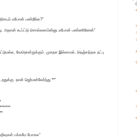
திசயம் ஃபோன் பண்றீங்க?”
தது. அதான் கூப்ட்டு சொல்லலாம்ன்னு ஃபோன் பண்ணினேன்”
ட்டுமல்ல, வேறொன்றுக்கும். முகநக இல்லாமல், நெஞ்சத்தக நட்பு
ிடறதுக்கு. நான் ஜெர்மன்லேர்ந்து **”
*
*******
**
பதிவுகள் பக்கமே போகல”