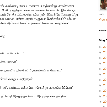
 ஜீஸஸ், கண்ணாடி போட்ட கண்ணபரமாத்மான்னு சொல்வேனே..
ட பேசிட்டிருந்தேன். என்னை லைன்ல வெச்சுட்டே இன்னொரு
ன் சொல்ற அட்ரஸுக்கு ஃபோனும், சிம்கார்டும் போகணும்’னு
with h
் கைல ஃபோன். என்ன மாதிரி ஆளுகடா இவங்கள்லாம்? எவ்ளோ
View m
 இவ்ளோ அன்பைக் கொட்டி நம்மளை கொலை பண்றாங்க?”
வாங்க..
ன்றி!
Blog A
►
20
►
20
 பக்கமே காணோமே..”
►
20
ச்சு. அதான்”
►
20
►
20
ச நாளாவே நம்ம செட் ஆளுகல்லாம் காணோம்..”
►
20
றார்கள் என்று விவரித்தேன்.
►
20
►
20
ரி..சரி. நான்கூட என்னமோ ஏதோன்னு பயந்துபோய்ட்டேன்”
►
20
் நட்போடு அழைத்துக் கேட்ட அவருக்கு என் நன்றிகள்.
►
20
▼
20
▼