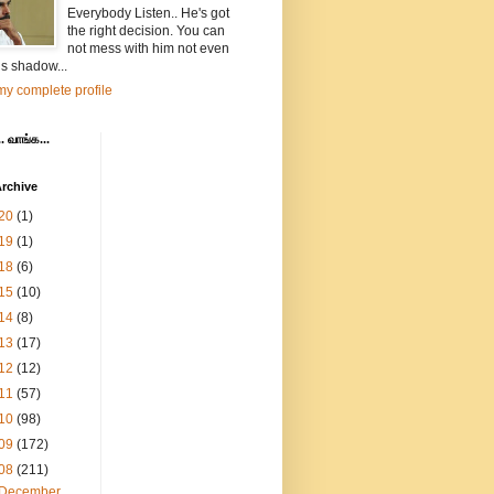
Everybody Listen.. He's got
the right decision. You can
not mess with him not even
is shadow...
y complete profile
. வாங்க...
rchive
20
(1)
19
(1)
18
(6)
15
(10)
14
(8)
13
(17)
12
(12)
11
(57)
10
(98)
09
(172)
08
(211)
December