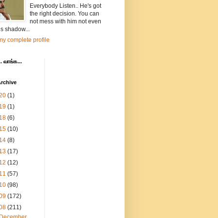
Everybody Listen.. He's got
the right decision. You can
not mess with him not even
is shadow...
y complete profile
. வாங்க...
rchive
20
(1)
19
(1)
18
(6)
15
(10)
14
(8)
13
(17)
12
(12)
11
(57)
10
(98)
09
(172)
08
(211)
December