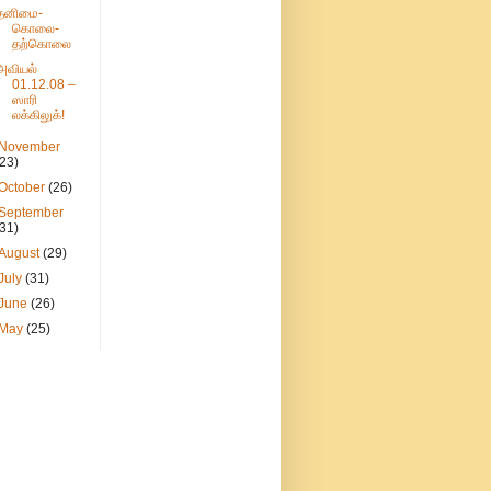
தனிமை-
கொலை-
தற்கொலை
அவியல்
01.12.08 –
ஸாரி
லக்கிலுக்!
November
(23)
October
(26)
September
(31)
August
(29)
July
(31)
June
(26)
May
(25)