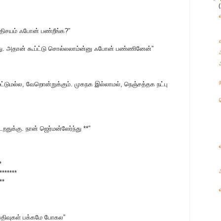
திசயம் ஃபோன் பண்றீங்க?”
தது. அதான் கூப்ட்டு சொல்லலாம்ன்னு ஃபோன் பண்ணினேன்”
ட்டுமல்ல, வேறொன்றுக்கும். முகநக இல்லாமல், நெஞ்சத்தக நட்பு
ிடறதுக்கு. நான் ஜெர்மன்லேர்ந்து **”
*
*******
**
பதிவுகள் பக்கமே போகல”