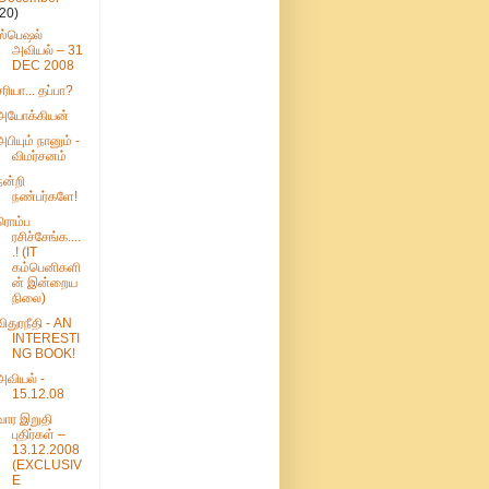
(20)
ஸ்பெஷல்
அவியல் – 31
DEC 2008
சரியா... தப்பா?
அயோக்கியன்
அபியும் நானும் -
விமர்சனம்
நன்றி
நண்பர்களே!
ரொம்ப
ரசிச்சேங்க....
.! (IT
கம்பெனிகளி
ன் இன்றைய
நிலை)
விதுரநீதி - AN
INTERESTI
NG BOOK!
அவியல் -
15.12.08
வார இறுதி
புதிர்கள் –
13.12.2008
(EXCLUSIV
E