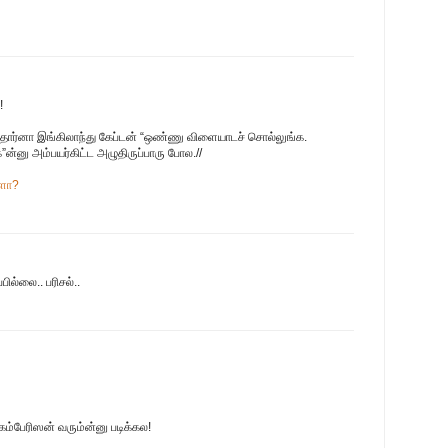
!
ந்தார்னா இங்கிலாந்து கேப்டன் “ஒண்ணு விளையாடச் சொல்லுங்க.
ன்னு அம்பயர்கிட்ட அழுதிருப்பாரு போல.//
களா?
ில்லை.. பரிசல்..
ு கம்பேரிஸன் வரும்ன்னு படிக்கல!