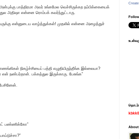
Create
ன்புக்கு பாத்திரமா அவர் உங்கமேல வெச்சிருக்கற நம்பிக்கையைக்
த்துல அதிஷா என்னை ரொம்பக் கவர்ந்துட்டாரு.
Follow
வருக்கு என்னுடைய வாழ்த்துக்கள்! முதலில் என்னை அழைத்துச்
உடன்வரு
ணங்கிகள் நிகழ்ச்சியைப் பத்தி எழுதியிருந்தீங்க இல்லையா?
 என் நண்பர்தான். பக்கத்துல இருக்காரு. பேசுங்க”
 பேசினேன்.
தொடர்பு
kbkk
நோட் பண்ணிக்கோ”
About
ய்டுச்சா?”