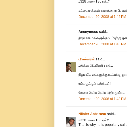
//328 பால்ல 136 ரன்.//
கட்டை மன்னன் கவாஸ்கரை பீட் பண்ண
December 20, 2008 at 1:42 PM
Anonymous said...
நிஜமாவே உங்களுக்கு உடம்புக்க
December 20, 2008 at 1:43 PM
பரிசல்காரன்
said...
//சின்ன அம்மிணி said...
நிஜமாவே உங்களுக்கு உடம்புக்கு
உங்களுக்கும் நன்றிகள்!
வேலை நெம்ப நெம்ப அதிகமுங்க..
December 20, 2008 at 1:48 PM
Nilofer Anbarasu
said...
//328 பால்ல 136 ரன்//
That is why he is popularly called