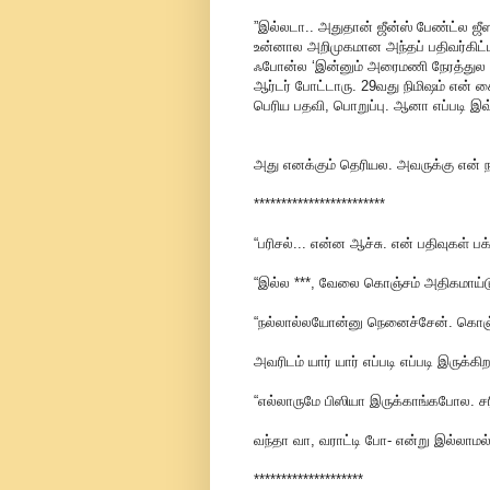
”இல்லடா.. அதுதான் ஜீன்ஸ் பேண்ட்ல
உன்னால அறிமுகமான அந்தப் பதிவர்கிட்
ஃபோன்ல ‘இன்னும் அரைமணி நேரத்துல நா
ஆர்டர் போட்டாரு. 29வது நிமிஷம் என
பெரிய பதவி, பொறுப்பு. ஆனா எப்படி
அது எனக்கும் தெரியல. அவருக்கு என் ந
************************
“பரிசல்... என்ன ஆச்சு. என் பதிவுகள்
“இல்ல ***, வேலை கொஞ்சம் அதிகமாய்டு
“நல்லால்லயோன்னு நெனைச்சேன். கொஞ்
அவரிடம் யார் யார் எப்படி எப்படி இருக்கி
“எல்லாருமே பிஸியா இருக்காங்கபோல. ச
வந்தா வா, வராட்டி போ- என்று இல்லாமல
********************