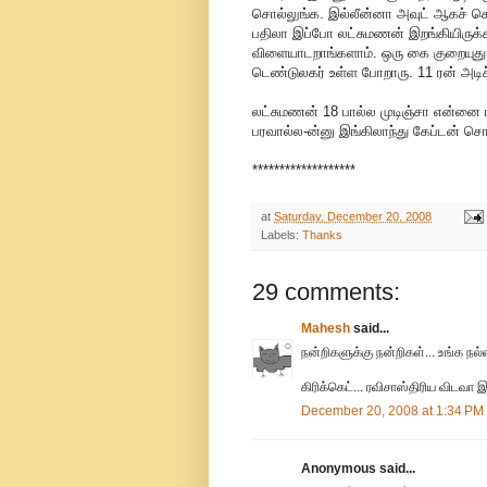
சொல்லுங்க. இல்லீன்னா அவுட் ஆகச் சொல்
பதிலா இப்போ லட்சுமணன் இறங்கியிருக்காரு
விளையாடறாங்களாம். ஒரு கை குறையுது, 
டெண்டுலகர் உள்ள போறாரு. 11 ரன் அடிச்ச
லட்சுமணன் 18 பால்ல முடிஞ்சா என்னை ரன
பரவால்ல-ன்னு இங்கிலாந்து கேப்டன் சொல்
*******************
at
Saturday, December 20, 2008
Labels:
Thanks
29 comments:
Mahesh
said...
நன்றிகளுக்கு நன்றிகள்... உங்க நல்
கிரிக்கெட்... ரவிசாஸ்திரிய விடவா இ
December 20, 2008 at 1:34 PM
Anonymous said...