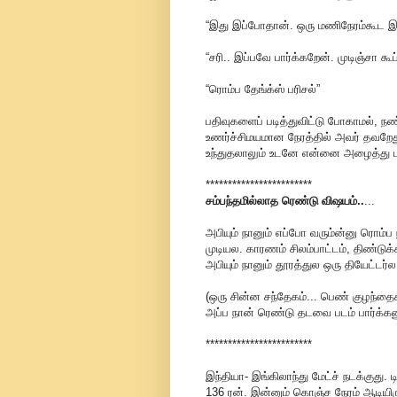
“இது இப்போதான். ஒரு மணிநேரம்கூட இர
“சரி.. இப்பவே பார்க்கறேன். முடிஞ்சா கூப
“ரொம்ப தேங்க்ஸ் பரிசல்”
பதிவுகளைப் படித்துவிட்டு போகாமல், ந
உணர்ச்சிமயமான நேரத்தில் அவர் தவறேது
உந்துதலாலும் உடனே என்னை அழைத்து பக
************************
சம்பந்தமில்லாத ரெண்டு விஷயம்..
...
அபியும் நானும் எப்போ வரும்ன்னு ரொம்ப 
முடியல. காரணம் சிலம்பாட்டம், திண்டுக்
அபியும் நானும் தூரத்துல ஒரு தியேட்டர
(ஒரு சின்ன சந்தேகம்... பெண் குழந்த
அப்ப நான் ரெண்டு தடவை படம் பார்க்க
************************
இந்தியா- இங்கிலாந்து மேட்ச் நடக்குது.
136 ரன். இன்னும் கொஞ்ச நேரம் ஆடியி