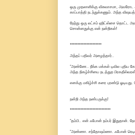
ஒரு முதலாளிக்கு விசுவாசமா, அவரோட அ
காப்பாத்தி நடந்துக்கணும். அந்த விஷய
நேற்று ஒரு லட்சம் ஹிட்ஸ்சை தொட்ட அ
சொன்னதுக்கு என் நன்றிகள்!
*********************
அந்தப் பதிவர் அழைத்தார்..
“அண்ணே.. நீங்க மக்கள் டிவில புதிய கோ
அந்த நிகழ்ச்சியை நடத்துற பிரகதீஸ்வரன்
எனக்கு மகிழ்ச்சி கரை புரண்டு ஓடியது.
நன்றி அந்த நண்பருக்கு!
***************************
“தம்பி.. என் ஃபோன் நம்பர் இதுதான். 
“அண்ணா. சந்தோஷம்ணா. ஃபோன் ரெடியா