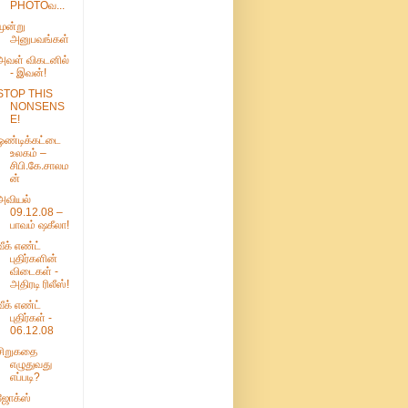
PHOTOவ...
மூன்று
அனுபவங்கள்
அவள் விகடனில்
- இவன்!
STOP THIS
NONSENS
E!
ஒண்டிக்கட்டை
உலகம் –
சிபி.கே.சாலம
ன்
அவியல்
09.12.08 –
பாவம் ஷகீலா!
வீக் எண்ட்
புதிர்களின்
விடைகள் -
அதிரடி ரிலீஸ்!
வீக் எண்ட்
புதிர்கள் -
06.12.08
சிறுகதை
எழுதுவது
எப்படி?
ஜோக்ஸ்