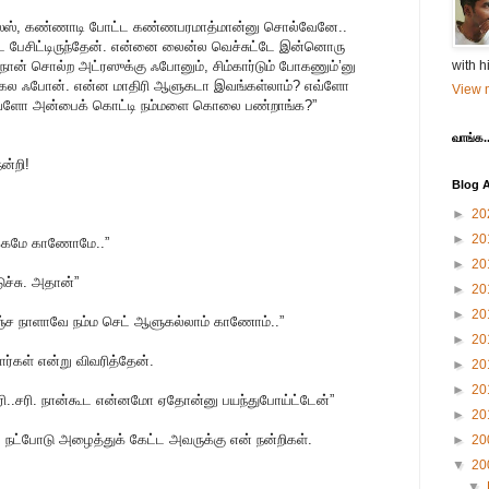
 ஜீஸஸ், கண்ணாடி போட்ட கண்ணபரமாத்மான்னு சொல்வேனே..
ட பேசிட்டிருந்தேன். என்னை லைன்ல வெச்சுட்டே இன்னொரு
ன் சொல்ற அட்ரஸுக்கு ஃபோனும், சிம்கார்டும் போகணும்’னு
with h
் கைல ஃபோன். என்ன மாதிரி ஆளுகடா இவங்கள்லாம்? எவ்ளோ
View m
 இவ்ளோ அன்பைக் கொட்டி நம்மளை கொலை பண்றாங்க?”
வாங்க..
ன்றி!
Blog A
►
20
►
20
 பக்கமே காணோமே..”
►
20
ச்சு. அதான்”
►
20
►
20
ச நாளாவே நம்ம செட் ஆளுகல்லாம் காணோம்..”
►
20
றார்கள் என்று விவரித்தேன்.
►
20
►
20
ரி..சரி. நான்கூட என்னமோ ஏதோன்னு பயந்துபோய்ட்டேன்”
►
20
் நட்போடு அழைத்துக் கேட்ட அவருக்கு என் நன்றிகள்.
►
20
▼
20
▼