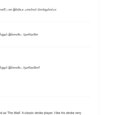
ீட்டாரா இல்லியா, யாராச்சும் சொல்லுங்கப்பா
ு ஒண்ணும் இல்லையே. ஆணிதானே
 ஒண்ணும் இல்லையே. ஆணிதானே//
 as 'The Wall'. A classic stroke player. I like his stroke very