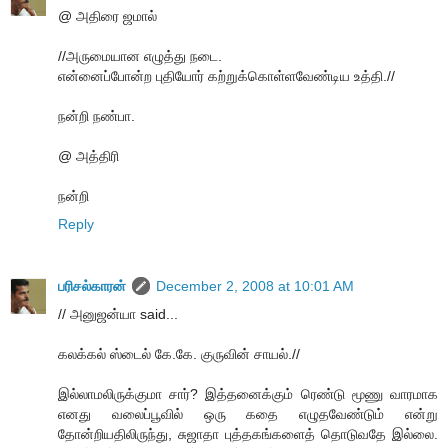
@ அதிரை ஜமால்
//அருமையான எழுத்து நடை.
என்னைப்போன்ற புதியோர் கற்றுக்கொள்ளவேண்டிய உத்தி.//
நன்றி நண்பா.
@ அத்திரி
நன்றி
Reply
பரிசல்காரன்
December 2, 2008 at 10:01 AM
// அனுஜன்யா said...
கலக்கல் ஸ்டைல் கே.கே. குருவின் சாயல்.//
இல்லாமலிருக்குமா சார்? இத்தனைக்கும் ரெண்டு மூணு வாரமாக
எனது வலைப்பூவில் ஒரு கதை எழுதவேண்டும் என்று
தோன்றியதிலிருந்து, சுஜாதா புத்தகங்களைத் தொடுவதே இல்லை.