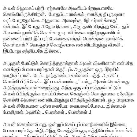
அவள் அழகைப் பற்றி, ஏற்கனவே அவளிடம் நேரடியாகவே
சொல்லியிருக்கிறேன். ‘போதும்டா ராஸ்கல். எனக்கு நீ புருஷனா
வரப் போறதேயில்ல. அதுனால அளவுக்கு மீறி வர்ணிக்காத’
என்பாள். இப்போது அதே வரிகளை, அமுதனிடமிருந்து கேட்டதும்
அவளால் தாங்கிக் கொள்ள முடியவில்லை. மற்றொருவனிடம்
தன்னைப் பற்றி இப்படிப் பேசுவதை எந்தப் பெண்தான் தாங்கிக்
கொள்வாள்? கொஞ்சம் கொஞ்சமாக என்னிடமிருந்து விலகி..
இப்போது சந்திப்பதே இல்லை.
அமுதன் போட்டுக் கொடுத்ததால்தான் அவள் விலகினாள் என்பதே
எனக்குப் போனவாரம்தான் தெரியும். அமுதனே ஒரு பீரிரவில்
உளறிவிட்டான். ‘டேய்.. நாந்தாண்டா உன்னைப் பத்தி அவகிட்ட
சொல்லி பிரிச்சேன்.. இப்ப என்னாங்கற’ என்று அவன் சொன்னது
அடுத்தநாள்தான் உறைத்தது. அந்த ஒரு சம்பவத்தால் மட்டும்
அவள் பிரிந்திருக்க வாய்ப்பில்லை. கொஞ்சம் கொஞ்சமாக ஏதேதோ
சொல்லி அவளை என்னிடமிருந்து பிரித்திருக்கிறான். ஒரு மாதமாக
அவள் சிநேகமான புன்னகையோ, கையசைப்போகூட இல்லாமல்
போகிறாள். ம்ஹூம்... பெண்கள்.. பெண்கள்..!
அவன் சொன்னபோது, ஒன்றும் செய்யும் மனநிலையில் இல்லை.
போனவாரம் தோன்றி, அந்த வேகத்தில் ஒரு கத்தியெல்லாம் வாங்கி
வைத்து... அப்புறம் விட்டுவிட்டேன். ஆனால் அந்த வன்மம் ஒரு