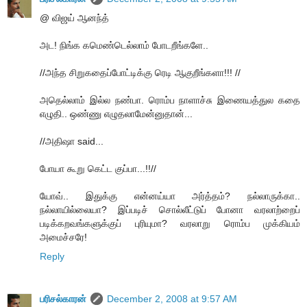
@ விஜய் ஆனந்த்
அட! நிங்க கமெண்டெல்லாம் போடறீங்களே..
//அந்த சிறுகதைப்போட்டிக்கு ரெடி ஆகுறீங்களா!!! //
அதெல்லாம் இல்ல நண்பா. ரொம்ப நாளாச்சு இணையத்துல கதை
எழுதி.. ஒண்ணு எழுதலாமேன்னுதான்...
//அதிஷா said...
போயா கூறு கெட்ட குப்பா...!!//
யோவ்.. இதுக்கு என்னய்யா அர்த்தம்? நல்லாருக்கா..
நல்லாயில்லையா? இப்படிச் சொல்லீட்டுப் போனா வரலாற்றைப்
படிக்கறவங்களுக்குப் புரியுமா? வரலாறு ரொம்ப முக்கியம்
அமைச்சரே!
Reply
பரிசல்காரன்
December 2, 2008 at 9:57 AM