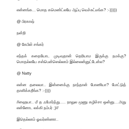
என்னங்க... மொத கமெண்ட்லயே ஆப்பு வெச்சுட்டீங்க? :-)))))
@ பிரகாஷ்
நன்றி
@ கேபிள் சங்கர்
எந்தக் கதையோட முடிவுதான் தெரியாம இருக்கு நமக்கு?
மொதல்லயே சஸ்பென்ஸெல்லாம் இல்லைன்னுட்டேன்ல?
@ Natty
என்ன தலைவா.. இன்னைக்கு நாந்தான் போணியா? போட்டுத்
தாளிக்கறீங்க? :-))))
//ஹையா.. மீ த ஃபோர்த்து..... நாலுல மூணு கழிச்சா ஒன்னு....அது
என்னோட லக்கி நம்பர் ;)//
இதெல்லாம் ஓவர்ண்ணா..