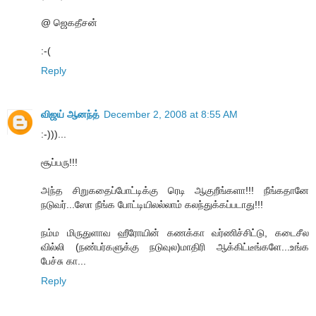
@ ஜெகதீசன்
:-(
Reply
விஜய் ஆனந்த்
December 2, 2008 at 8:55 AM
:-)))...
சூப்பரு!!!
அந்த சிறுகதைப்போட்டிக்கு ரெடி ஆகுறீங்களா!!! நீங்கதானே
நடுவர்...ஸோ நீங்க போட்டியிலல்லாம் கலந்துக்கப்படாது!!!
நம்ம மிருதுளாவ ஹீரோயின் கணக்கா வர்ணிச்சிட்டு, கடைசீல
வில்லி (நண்பர்களுக்கு நடுவுல)மாதிரி ஆக்கிட்டீங்களே...உங்க
பேச்சு கா...
Reply