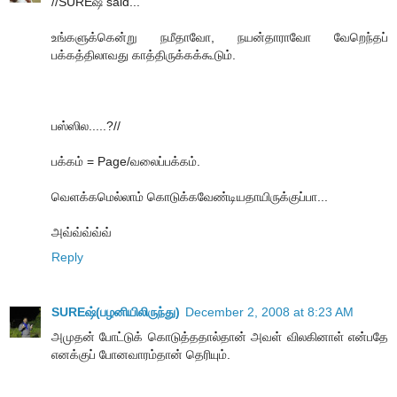
//SUREஷ் said...
உங்களுக்கென்று நமீதாவோ, நயன்தாராவோ வேறெந்தப்
பக்கத்திலாவது காத்திருக்கக்கூடும்.
பஸ்ஸில.....?//
பக்கம் = Page/வலைப்பக்கம்.
வெளக்கமெல்லாம் கொடுக்கவேண்டியதாயிருக்குப்பா...
அவ்வ்வ்வ்வ்
Reply
SUREஷ்(பழனியிலிருந்து)
December 2, 2008 at 8:23 AM
அமுதன் போட்டுக் கொடுத்ததால்தான் அவள் விலகினாள் என்பதே
எனக்குப் போனவாரம்தான் தெரியும்.