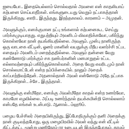
ஐயையோ.. இதையெல்லாம் சொல்வதால் அவளை என் காதலியாய்
கற்பனை செய்யாதீர்கள். எங்களுடையது வெறும் நட்பாகத்தான்
இருக்கிறது. ஸாரி.. இருந்தது. இறந்தகாலம். காரணம் – அமுதன்.
அவளுக்கும், எனக்குமான நட்பு உங்களால் கற்பனைகூட செய்து
பார்க்கமுடியாதது. எதுபற்றியும் அவளிடம் விவாதிக்கவோ, பகிர்ந்து
கொள்ளவோ நான் தயங்கியதில்லை. அவளும். முன்பு நானிருந்த
ஒரு வாடகை வீட்டின், ஓனர் மகளின் வயதுக்கு மீறீய வளர்ச்சி உட்பட
எதையும் அவளிடம் மறைத்ததில்லை. அவளும் தன்னை வேறு
கண்ணோடு பார்க்கும் சக நண்பர்களின் மனமாறுதல் உட்பட
எல்லாவற்றையும் பகிர்ந்துகொள்வாள். அதை வேறு எவரிடமும் நான்
சொல்லமாட்டேன் என்ற நம்பிக்கையில். நானும் அதைக்
காப்பாற்றிவந்தேன். அதனால்தான் அவள் என்னோடு அதே நட்பாக
இருக்கிறாள்.. ச்சே.. இருந்தாள்.
அவளுக்கு என்மீதோ, எனக்கு அவள்மீதோ காதல் என்ற உணர்வோ,
காமமோ எழவில்லை. அப்படி உணர்ந்தால் தயக்கமின்றி சொல்லலாம்
என்பதே எங்கள் உடன்பாடு. ஆனால்.. ம்ஹூம்.
பழைய பேச்சிலர் அறையிலிருந்து, இப்போதிருக்கும் தனி அறைக்கு
நான் குடிவந்தபோது, ஒரு மழையிரவில் அவள் வந்து என் வீட்டில்
கிட்டத்தட்ட மூன்று மணிநேரம் ஈர உடையுடன் இருந்தபோதும், காமம்