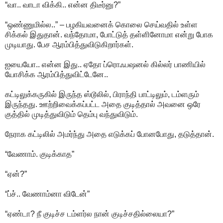
“வா.. வாடா விக்கி.. என்ன திடீர்னு?”
“ஒண்ணுமில்ல..” – பழகியவனைக் கொலை செய்வதில் உள்ள
சிக்கல் இதுதான். வந்தோமா, போட்டுத் தள்ளினோமா என்று போக
முடியாது. பேச ஆரம்பித்துவிடுகிறார்கள்.
ஐயையோ.. என்ன இது.. ஏதோ ப்ரொஃபஷனல் கில்லர் பாணியில்
யோசிக்க ஆரம்பித்துவிட்டேனே..
கட்டிலுக்கருகில் இருந்த ஸ்டூலில், பிராந்தி பாட்டிலும், டம்ளரும்
இருந்தது. ஊற்றிவைக்கப்பட்ட அதை குடித்தால் அவனை ஒரே
குத்தில் முடித்துவிடும் தெம்பு வந்துவிடும்.
நேராக கட்டிலில் அமர்ந்து அதை எடுக்கப் போனபோது, தடுத்தான்.
“வேணாம். குடிக்காத”
“ஏன்?”
“ப்ச்.. வேணாம்னா விடேன்”
“ஏண்டா? நீ குடிச்ச டம்ளர்ல நான் குடிச்சதில்லையா?”