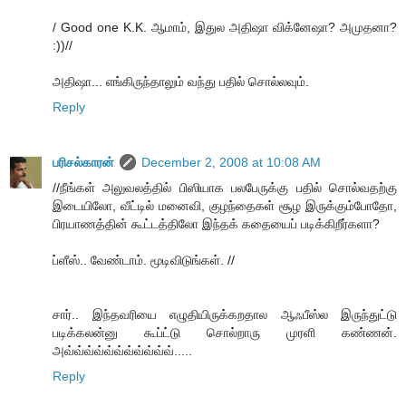
/ Good one K.K. ஆமாம், இதுல அதிஷா விக்னேஷா? அமுதனா?
:))//
அதிஷா... எங்கிருந்தாலும் வந்து பதில் சொல்லவும்.
Reply
பரிசல்காரன்
December 2, 2008 at 10:08 AM
//நீங்கள் அலுவலத்தில் பிஸியாக பலபேருக்கு பதில் சொல்வதற்கு
இடையிலோ, வீட்டில் மனைவி, குழந்தைகள் சூழ இருக்கும்போதோ,
பிரயாணத்தின் கூட்டத்திலோ இந்தக் கதையைப் படிக்கிறீர்களா?
ப்ளீஸ்.. வேண்டாம். மூடிவிடுங்கள். //
சார்.. இந்தவரியை எழுதியிருக்கறதால ஆஃபீஸ்ல இருந்துட்டு
படிக்கலன்னு கூப்ட்டு சொல்றாரு முரளி கண்ணன்.
அவ்வ்வ்வ்வ்வ்வ்வ்வ்வ்வ்.....
Reply