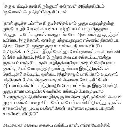
“அதுல விஷம் கலந்திருக்குடா” என்றவன் அடுத்தநிமிடம்
‘ஓ’வெனக் அழ ஆரம்பித்துவிட்டான்.
“நான் குடிச்ச டம்ளர்ல நீ குடிச்சதெல்லாம் மூணு வருஷத்துக்கு
முந்திடா. இப்போ எங்க என்கூட வர்ற? எப்பப் பாரு மிருதுளா..
மிருதுளா.. டேய்.. ஒனக்காவது எங்கயோ அண்ணன்னு ஒருத்தன்
உயிரோட இருக்கான். எனக்கு பத்துவருஷமா எல்லாமே நீதாண்டா.
ஆனா ரெண்டு, மூணுவருஷமா என்கூட நீ மனசு விட்டுப்
பேசிருக்கியா? நீ கூட இருக்கேன்னு, மேன்ஷனைக் காலி பண்ணி
இங்கே வந்தோம். இங்க இருந்தா அவ வர சங்கடப்படறான்னு
ரூமையும் மாத்தீட்ட. தனியா இருக்கறதோட கஷ்டம் தெரியுமாடா
ஒனக்கு? எவ்ளோ ராத்திரி நான் தூங்காம இருந்திருக்கேன்
தெரியுமா? அப்படியே ஒன்கூட இருந்தாலும் பாதி நேரம் அவளைப்
பத்திதான் பேச்சு. அதுனாலதான் அவளை வெட்டிவிட்டேன்.
அப்படியும் என்கிட்ட முந்திமாதிரி பேச மாட்டீங்கற. இந்த ரெண்டு,
மூணு நாளா மழையில வெளியில எங்கயும் போகமுடியாம
பேசறதுக்கும் ஆளில்லாம இந்த ரூம்ல அடைஞ்சிருக்கேன். அதான்
முடிவு பண்ணி மழை விட்ட கேப்புல போய் வாங்கிட்டு வந்து, குடிச்சு
சாகலாம்ன்னு முடிவு பண்ணினேன். என்னால முடியலடா. நான்
சாகறேன். விட்டுடு”
அமுதனை அறைய கையை ஓங்கிய நான், ஏதோ வேகத்தில்