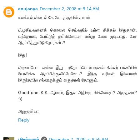
anujanya
December 2, 2008 at 9:14 AM
கலக்கல் ஸ்டைல் கே.கே. குருவின் சாயல்.
//பழகியவனைக் கொலை செய்வதில் உள்ள சிக்கல் இதுதான்.
வந்தோமா, போட்டுத் தள்ளினோமா என்று போக முடியாது. பேச
ஆரம்பித்துவிடுகிறார்கள்.//
இது!
//ஐயையோ.. என்ன இது.. ஏதோ ப்ரொஃபஷனல் கில்லர் பாணியில்
யோசிக்க ஆரம்பித்துவிட்டேனே..// இந்த வரிகள் இல்லாமல்
இருந்தாலே எல்லாருக்கும் அதுதான் தோணும்.
Good one K.K. ஆமாம், இதுல அதிஷா விக்னேஷா? அமுதனா?
:))
அனுஜன்யா
Reply
பரிசல்காரன்
December 2, 2008 at 9:55 AM