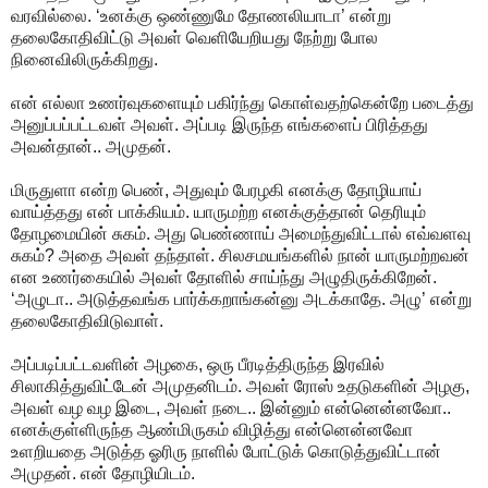
வரவில்லை. ‘உனக்கு ஒண்ணுமே தோணலியாடா’ என்று
தலைகோதிவிட்டு அவள் வெளியேறியது நேற்று போல
நினைவிலிருக்கிறது.
என் எல்லா உணர்வுகளையும் பகிர்ந்து கொள்வதற்கென்றே படைத்து
அனுப்பப்பட்டவள் அவள். அப்படி இருந்த எங்களைப் பிரித்தது
அவன்தான்.. அமுதன்.
மிருதுளா என்ற பெண், அதுவும் பேரழகி எனக்கு தோழியாய்
வாய்த்தது என் பாக்கியம். யாருமற்ற எனக்குத்தான் தெரியும்
தோழமையின் சுகம். அது பெண்ணாய் அமைந்துவிட்டால் எவ்வளவு
சுகம்? அதை அவள் தந்தாள். சிலசமயங்களில் நான் யாருமற்றவன்
என உணர்கையில் அவள் தோளில் சாய்ந்து அழுதிருக்கிறேன்.
‘அழுடா.. அடுத்தவங்க பார்க்கறாங்கன்னு அடக்காதே. அழு’ என்று
தலைகோதிவிடுவாள்.
அப்படிப்பட்டவளின் அழகை, ஒரு பீரடித்திருந்த இரவில்
சிலாகித்துவிட்டேன் அமுதனிடம். அவள் ரோஸ் உதடுகளின் அழகு,
அவள் வழ வழ இடை, அவள் நடை.. இன்னும் என்னென்னவோ..
எனக்குள்ளிருந்த ஆண்மிருகம் விழித்து என்னென்னவோ
உளறியதை அடுத்த ஓரிரு நாளில் போட்டுக் கொடுத்துவிட்டான்
அமுதன். என் தோழியிடம்.