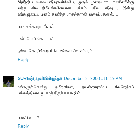
//இந்திய வலைப்பதிவுகளிலேயே, முதல் முறையாக, கணிணிக்கு
வந்து சில நிமிடங்களேயான புத்தம் புதிய பதிவு , இன்று
உங்களுடைய மனம் கவர்ந்த பரிசல்காரன் வலைப்பதிவில்....
படிக்கத்தவறாதீர்கள்....
டன்ட்டோயிங்க......//
நல்லா கொடுக்கறாய்ங்கண்ணா வெளம்பரம்...
Reply
SUREஷ்(பழனியிலிருந்து)
December 2, 2008 at 8:19 AM
உங்களுக்கென்று நமீதாவோ, நயன்தாராவோ வேறெந்தப்
பக்கத்திலாவது காத்திருக்கக்கூடும்.
பஸ்ஸில.....?
Reply