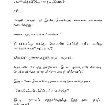
சாயல் வந்துவிடுமோ என்று.. அப்படியும்.....
சார்...
//கத்தி.. கத்தி.. ஓ! இங்கே இருக்கிறது. எவ்வளவு சுலபமாகக்
கிடைக்கிறது..
‘சும்மா.. ஒரு டிராமாக்கு அண்ணே..’
‘நீ ட்ராமாக்கு வாங்கு. நெசமாவே போட்டுத் தள்ள வாங்கு.
எனக்கின்னாபா? துட்டக் குடு’
நல்ல நீளம். முனைக்கருகில் சுருள்.. சுருளாய்...
‘நெசமாவே போட்டுத் தள்றீன்னா.. இப்படிப் புடிச்சு, ஒரே சொருவு..
வெளில எடுக்கறப்ப அவன் கொடலை நீ பார்க்கலாம்’//
இந்த வரிகள் இடைச் சொருகலாய் சிலர் நினைக்கிறார்கள்.
--நேரங்கெட்ட நேரத்தில் என்ன பாஸ் இது?--
இப்படி... தலயைப் புரிந்தவர்களுக்கு இந்த நடை புரியும்...
இல்லையா?