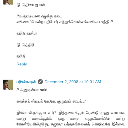
@ அதிரை ஜமால்
//அருமையான எழுத்து நடை.
என்னைப்போன்ற புதியோர் கற்றுக்கொள்ளவேண்டிய உத்தி.//
நன்றி நண்பா.
@ அத்திரி
நன்றி
Reply
பரிசல்காரன்
December 2, 2008 at 10:01 AM
// அனுஜன்யா said...
கலக்கல் ஸ்டைல் கே.கே. குருவின் சாயல்.//
இல்லாமலிருக்குமா சார்? இத்தனைக்கும் ரெண்டு மூணு வாரமாக
எனது வலைப்பூவில் ஒரு கதை எழுதவேண்டும் என்று
தோன்றியதிலிருந்து, சுஜாதா புத்தகங்களைத் தொடுவதே இல்லை.