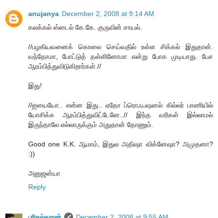
anujanya
December 2, 2008 at 9:14 AM
கலக்கல் ஸ்டைல் கே.கே. குருவின் சாயல்.
//பழகியவனைக் கொலை செய்வதில் உள்ள சிக்கல் இதுதான்.
வந்தோமா, போட்டுத் தள்ளினோமா என்று போக முடியாது. பேச
ஆரம்பித்துவிடுகிறார்கள்.//
இது!
//ஐயையோ.. என்ன இது.. ஏதோ ப்ரொஃபஷனல் கில்லர் பாணியில்
யோசிக்க ஆரம்பித்துவிட்டேனே..// இந்த வரிகள் இல்லாமல்
இருந்தாலே எல்லாருக்கும் அதுதான் தோணும்.
Good one K.K. ஆமாம், இதுல அதிஷா விக்னேஷா? அமுதனா?
:))
அனுஜன்யா
Reply
பரிசல்காரன்
December 2, 2008 at 9:55 AM