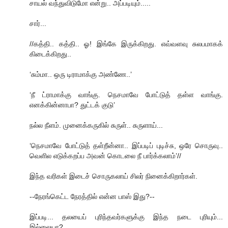
சாயல் வந்துவிடுமோ என்று.. அப்படியும்.....
சார்...
//கத்தி.. கத்தி.. ஓ! இங்கே இருக்கிறது. எவ்வளவு சுலபமாகக்
கிடைக்கிறது..
‘சும்மா.. ஒரு டிராமாக்கு அண்ணே..’
‘நீ ட்ராமாக்கு வாங்கு. நெசமாவே போட்டுத் தள்ள வாங்கு.
எனக்கின்னாபா? துட்டக் குடு’
நல்ல நீளம். முனைக்கருகில் சுருள்.. சுருளாய்...
‘நெசமாவே போட்டுத் தள்றீன்னா.. இப்படிப் புடிச்சு, ஒரே சொருவு..
வெளில எடுக்கறப்ப அவன் கொடலை நீ பார்க்கலாம்’//
இந்த வரிகள் இடைச் சொருகலாய் சிலர் நினைக்கிறார்கள்.
--நேரங்கெட்ட நேரத்தில் என்ன பாஸ் இது?--
இப்படி... தலயைப் புரிந்தவர்களுக்கு இந்த நடை புரியும்...
இல்லையா?