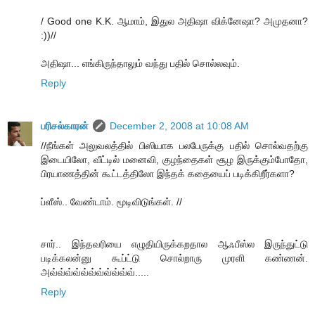
/ Good one K.K. ஆமாம், இதுல அதிஷா விக்னேஷா? அமுதனா?
:))//
அதிஷா... எங்கிருந்தாலும் வந்து பதில் சொல்லவும்.
Reply
பரிசல்காரன்
December 2, 2008 at 10:08 AM
//நீங்கள் அலுவலத்தில் பிஸியாக பலபேருக்கு பதில் சொல்வதற்கு
இடையிலோ, வீட்டில் மனைவி, குழந்தைகள் சூழ இருக்கும்போதோ,
பிரயாணத்தின் கூட்டத்திலோ இந்தக் கதையைப் படிக்கிறீர்களா?
ப்ளீஸ்.. வேண்டாம். மூடிவிடுங்கள். //
சார்.. இந்தவரியை எழுதியிருக்கறதால ஆஃபீஸ்ல இருந்துட்டு
படிக்கலன்னு கூப்ட்டு சொல்றாரு முரளி கண்ணன்.
அவ்வ்வ்வ்வ்வ்வ்வ்வ்வ்வ்.....
Reply