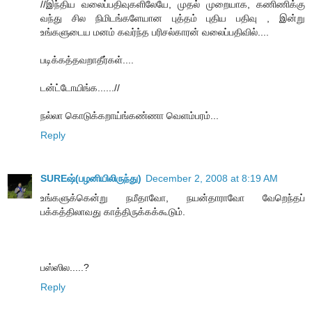
//இந்திய வலைப்பதிவுகளிலேயே, முதல் முறையாக, கணிணிக்கு
வந்து சில நிமிடங்களேயான புத்தம் புதிய பதிவு , இன்று
உங்களுடைய மனம் கவர்ந்த பரிசல்காரன் வலைப்பதிவில்....
படிக்கத்தவறாதீர்கள்....
டன்ட்டோயிங்க......//
நல்லா கொடுக்கறாய்ங்கண்ணா வெளம்பரம்...
Reply
SUREஷ்(பழனியிலிருந்து)
December 2, 2008 at 8:19 AM
உங்களுக்கென்று நமீதாவோ, நயன்தாராவோ வேறெந்தப்
பக்கத்திலாவது காத்திருக்கக்கூடும்.
பஸ்ஸில.....?
Reply