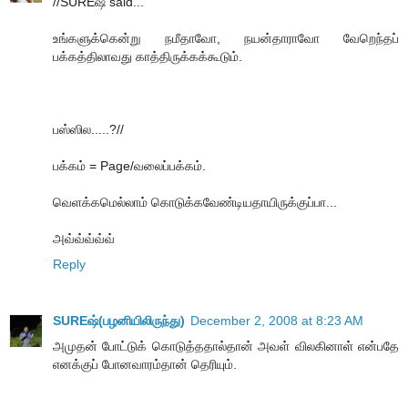
//SUREஷ் said...
உங்களுக்கென்று நமீதாவோ, நயன்தாராவோ வேறெந்தப்
பக்கத்திலாவது காத்திருக்கக்கூடும்.
பஸ்ஸில.....?//
பக்கம் = Page/வலைப்பக்கம்.
வெளக்கமெல்லாம் கொடுக்கவேண்டியதாயிருக்குப்பா...
அவ்வ்வ்வ்வ்
Reply
SUREஷ்(பழனியிலிருந்து)
December 2, 2008 at 8:23 AM
அமுதன் போட்டுக் கொடுத்ததால்தான் அவள் விலகினாள் என்பதே
எனக்குப் போனவாரம்தான் தெரியும்.