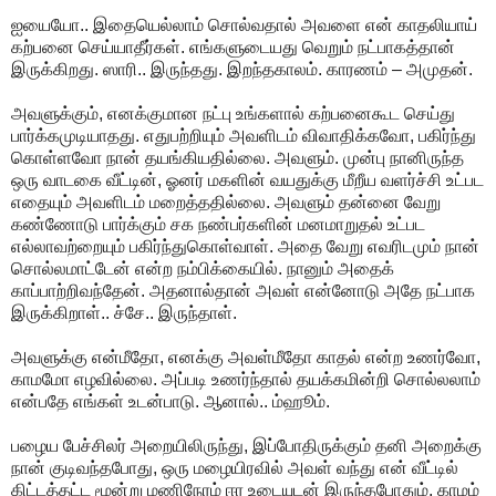
ஐயையோ.. இதையெல்லாம் சொல்வதால் அவளை என் காதலியாய்
கற்பனை செய்யாதீர்கள். எங்களுடையது வெறும் நட்பாகத்தான்
இருக்கிறது. ஸாரி.. இருந்தது. இறந்தகாலம். காரணம் – அமுதன்.
அவளுக்கும், எனக்குமான நட்பு உங்களால் கற்பனைகூட செய்து
பார்க்கமுடியாதது. எதுபற்றியும் அவளிடம் விவாதிக்கவோ, பகிர்ந்து
கொள்ளவோ நான் தயங்கியதில்லை. அவளும். முன்பு நானிருந்த
ஒரு வாடகை வீட்டின், ஓனர் மகளின் வயதுக்கு மீறீய வளர்ச்சி உட்பட
எதையும் அவளிடம் மறைத்ததில்லை. அவளும் தன்னை வேறு
கண்ணோடு பார்க்கும் சக நண்பர்களின் மனமாறுதல் உட்பட
எல்லாவற்றையும் பகிர்ந்துகொள்வாள். அதை வேறு எவரிடமும் நான்
சொல்லமாட்டேன் என்ற நம்பிக்கையில். நானும் அதைக்
காப்பாற்றிவந்தேன். அதனால்தான் அவள் என்னோடு அதே நட்பாக
இருக்கிறாள்.. ச்சே.. இருந்தாள்.
அவளுக்கு என்மீதோ, எனக்கு அவள்மீதோ காதல் என்ற உணர்வோ,
காமமோ எழவில்லை. அப்படி உணர்ந்தால் தயக்கமின்றி சொல்லலாம்
என்பதே எங்கள் உடன்பாடு. ஆனால்.. ம்ஹூம்.
பழைய பேச்சிலர் அறையிலிருந்து, இப்போதிருக்கும் தனி அறைக்கு
நான் குடிவந்தபோது, ஒரு மழையிரவில் அவள் வந்து என் வீட்டில்
கிட்டத்தட்ட மூன்று மணிநேரம் ஈர உடையுடன் இருந்தபோதும், காமம்