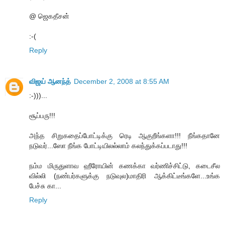
@ ஜெகதீசன்
:-(
Reply
விஜய் ஆனந்த்
December 2, 2008 at 8:55 AM
:-)))...
சூப்பரு!!!
அந்த சிறுகதைப்போட்டிக்கு ரெடி ஆகுறீங்களா!!! நீங்கதானே
நடுவர்...ஸோ நீங்க போட்டியிலல்லாம் கலந்துக்கப்படாது!!!
நம்ம மிருதுளாவ ஹீரோயின் கணக்கா வர்ணிச்சிட்டு, கடைசீல
வில்லி (நண்பர்களுக்கு நடுவுல)மாதிரி ஆக்கிட்டீங்களே...உங்க
பேச்சு கா...
Reply