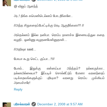
@ விஜய் ஆனந்த்
அட! நிங்க கமெண்டெல்லாம் போடறீங்களே..
//அந்த சிறுகதைப்போட்டிக்கு ரெடி ஆகுறீங்களா!!! //
அதெல்லாம் இல்ல நண்பா. ரொம்ப நாளாச்சு இணையத்துல கதை
எழுதி.. ஒண்ணு எழுதலாமேன்னுதான்...
//அதிஷா said...
போயா கூறு கெட்ட குப்பா...!!//
யோவ்.. இதுக்கு என்னய்யா அர்த்தம்? நல்லாருக்கா..
நல்லாயில்லையா? இப்படிச் சொல்லீட்டுப் போனா வரலாற்றைப்
படிக்கறவங்களுக்குப் புரியுமா? வரலாறு ரொம்ப முக்கியம்
அமைச்சரே!
Reply
பரிசல்காரன்
December 2, 2008 at 9:57 AM