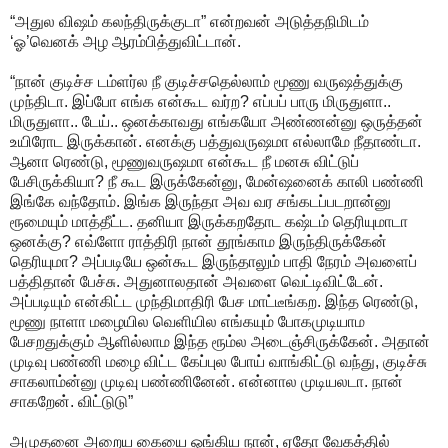
“அதுல விஷம் கலந்திருக்குடா” என்றவன் அடுத்தநிமிடம்
‘ஓ’வெனக் அழ ஆரம்பித்துவிட்டான்.
“நான் குடிச்ச டம்ளர்ல நீ குடிச்சதெல்லாம் மூணு வருஷத்துக்கு
முந்திடா. இப்போ எங்க என்கூட வர்ற? எப்பப் பாரு மிருதுளா..
மிருதுளா.. டேய்.. ஒனக்காவது எங்கயோ அண்ணன்னு ஒருத்தன்
உயிரோட இருக்கான். எனக்கு பத்துவருஷமா எல்லாமே நீதாண்டா.
ஆனா ரெண்டு, மூணுவருஷமா என்கூட நீ மனசு விட்டுப்
பேசிருக்கியா? நீ கூட இருக்கேன்னு, மேன்ஷனைக் காலி பண்ணி
இங்கே வந்தோம். இங்க இருந்தா அவ வர சங்கடப்படறான்னு
ரூமையும் மாத்தீட்ட. தனியா இருக்கறதோட கஷ்டம் தெரியுமாடா
ஒனக்கு? எவ்ளோ ராத்திரி நான் தூங்காம இருந்திருக்கேன்
தெரியுமா? அப்படியே ஒன்கூட இருந்தாலும் பாதி நேரம் அவளைப்
பத்திதான் பேச்சு. அதுனாலதான் அவளை வெட்டிவிட்டேன்.
அப்படியும் என்கிட்ட முந்திமாதிரி பேச மாட்டீங்கற. இந்த ரெண்டு,
மூணு நாளா மழையில வெளியில எங்கயும் போகமுடியாம
பேசறதுக்கும் ஆளில்லாம இந்த ரூம்ல அடைஞ்சிருக்கேன். அதான்
முடிவு பண்ணி மழை விட்ட கேப்புல போய் வாங்கிட்டு வந்து, குடிச்சு
சாகலாம்ன்னு முடிவு பண்ணினேன். என்னால முடியலடா. நான்
சாகறேன். விட்டுடு”
அமுதனை அறைய கையை ஓங்கிய நான், ஏதோ வேகத்தில்