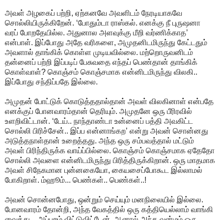
அவள் அழகைப் பற்றி, ஏற்கனவே அவளிடம் நேரடியாகவே
சொல்லியிருக்கிறேன். ‘போதும்டா ராஸ்கல். எனக்கு நீ புருஷனா
வரப் போறதேயில்ல. அதுனால அளவுக்கு மீறி வர்ணிக்காத’
என்பாள். இப்போது அதே வரிகளை, அமுதனிடமிருந்து கேட்டதும்
அவளால் தாங்கிக் கொள்ள முடியவில்லை. மற்றொருவனிடம்
தன்னைப் பற்றி இப்படிப் பேசுவதை எந்தப் பெண்தான் தாங்கிக்
கொள்வாள்? கொஞ்சம் கொஞ்சமாக என்னிடமிருந்து விலகி..
இப்போது சந்திப்பதே இல்லை.
அமுதன் போட்டுக் கொடுத்ததால்தான் அவள் விலகினாள் என்பதே
எனக்குப் போனவாரம்தான் தெரியும். அமுதனே ஒரு பீரிரவில்
உளறிவிட்டான். ‘டேய்.. நாந்தாண்டா உன்னைப் பத்தி அவகிட்ட
சொல்லி பிரிச்சேன்.. இப்ப என்னாங்கற’ என்று அவன் சொன்னது
அடுத்தநாள்தான் உறைத்தது. அந்த ஒரு சம்பவத்தால் மட்டும்
அவள் பிரிந்திருக்க வாய்ப்பில்லை. கொஞ்சம் கொஞ்சமாக ஏதேதோ
சொல்லி அவளை என்னிடமிருந்து பிரித்திருக்கிறான். ஒரு மாதமாக
அவள் சிநேகமான புன்னகையோ, கையசைப்போகூட இல்லாமல்
போகிறாள். ம்ஹூம்... பெண்கள்.. பெண்கள்..!
அவன் சொன்னபோது, ஒன்றும் செய்யும் மனநிலையில் இல்லை.
போனவாரம் தோன்றி, அந்த வேகத்தில் ஒரு கத்தியெல்லாம் வாங்கி
வைத்து... அப்புறம் விட்டுவிட்டேன். ஆனால் அந்த வன்மம் ஒரு