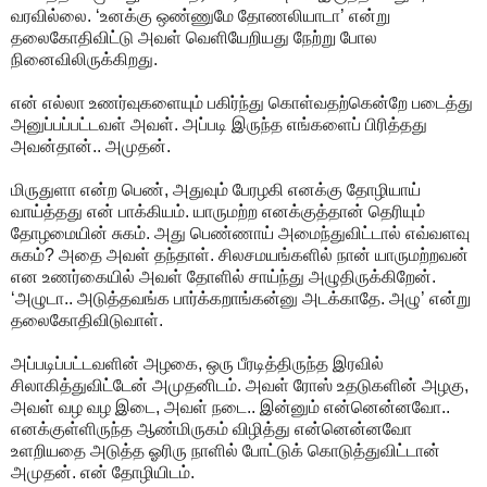
வரவில்லை. ‘உனக்கு ஒண்ணுமே தோணலியாடா’ என்று
தலைகோதிவிட்டு அவள் வெளியேறியது நேற்று போல
நினைவிலிருக்கிறது.
என் எல்லா உணர்வுகளையும் பகிர்ந்து கொள்வதற்கென்றே படைத்து
அனுப்பப்பட்டவள் அவள். அப்படி இருந்த எங்களைப் பிரித்தது
அவன்தான்.. அமுதன்.
மிருதுளா என்ற பெண், அதுவும் பேரழகி எனக்கு தோழியாய்
வாய்த்தது என் பாக்கியம். யாருமற்ற எனக்குத்தான் தெரியும்
தோழமையின் சுகம். அது பெண்ணாய் அமைந்துவிட்டால் எவ்வளவு
சுகம்? அதை அவள் தந்தாள். சிலசமயங்களில் நான் யாருமற்றவன்
என உணர்கையில் அவள் தோளில் சாய்ந்து அழுதிருக்கிறேன்.
‘அழுடா.. அடுத்தவங்க பார்க்கறாங்கன்னு அடக்காதே. அழு’ என்று
தலைகோதிவிடுவாள்.
அப்படிப்பட்டவளின் அழகை, ஒரு பீரடித்திருந்த இரவில்
சிலாகித்துவிட்டேன் அமுதனிடம். அவள் ரோஸ் உதடுகளின் அழகு,
அவள் வழ வழ இடை, அவள் நடை.. இன்னும் என்னென்னவோ..
எனக்குள்ளிருந்த ஆண்மிருகம் விழித்து என்னென்னவோ
உளறியதை அடுத்த ஓரிரு நாளில் போட்டுக் கொடுத்துவிட்டான்
அமுதன். என் தோழியிடம்.