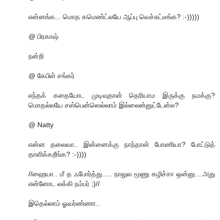
என்னங்க... மொத கமெண்ட்லயே ஆப்பு வெச்சுட்டீங்க? :-)))))
@ பிரகாஷ்
நன்றி
@ கேபிள் சங்கர்
எந்தக் கதையோட முடிவுதான் தெரியாம இருக்கு நமக்கு?
மொதல்லயே சஸ்பென்ஸெல்லாம் இல்லைன்னுட்டேன்ல?
@ Natty
என்ன தலைவா.. இன்னைக்கு நாந்தான் போணியா? போட்டுத்
தாளிக்கறீங்க? :-))))
//ஹையா.. மீ த ஃபோர்த்து..... நாலுல மூணு கழிச்சா ஒன்னு....அது
என்னோட லக்கி நம்பர் ;)//
இதெல்லாம் ஓவர்ண்ணா..