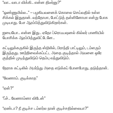
“வா.. வாடா விக்கி.. என்ன திடீர்னு?”
“ஒண்ணுமில்ல..” – பழகியவனைக் கொலை செய்வதில் உள்ள
சிக்கல் இதுதான். வந்தோமா, போட்டுத் தள்ளினோமா என்று போக
முடியாது. பேச ஆரம்பித்துவிடுகிறார்கள்.
ஐயையோ.. என்ன இது.. ஏதோ ப்ரொஃபஷனல் கில்லர் பாணியில்
யோசிக்க ஆரம்பித்துவிட்டேனே..
கட்டிலுக்கருகில் இருந்த ஸ்டூலில், பிராந்தி பாட்டிலும், டம்ளரும்
இருந்தது. ஊற்றிவைக்கப்பட்ட அதை குடித்தால் அவனை ஒரே
குத்தில் முடித்துவிடும் தெம்பு வந்துவிடும்.
நேராக கட்டிலில் அமர்ந்து அதை எடுக்கப் போனபோது, தடுத்தான்.
“வேணாம். குடிக்காத”
“ஏன்?”
“ப்ச்.. வேணாம்னா விடேன்”
“ஏண்டா? நீ குடிச்ச டம்ளர்ல நான் குடிச்சதில்லையா?”