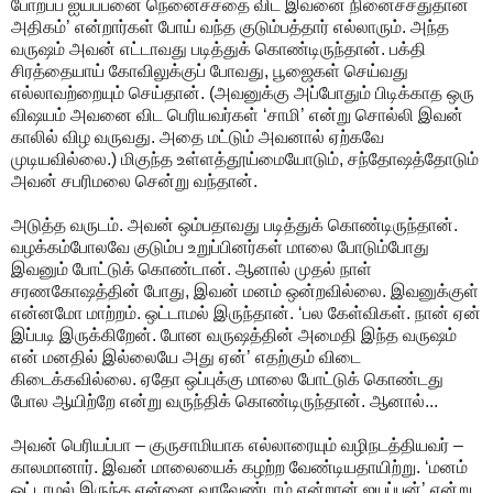
போறப்ப ஐயப்பனை நெனைச்சதை விட இவனை நினைச்சதுதான்
அதிகம்’ என்றார்கள் போய் வந்த குடும்பத்தார் எல்லாரும். அந்த
வருஷம் அவன் எட்டாவது படித்துக் கொண்டிருந்தான். பக்தி
சிரத்தையாய் கோவிலுக்குப் போவது, பூஜைகள் செய்வது
எல்லாவற்றையும் செய்தான். (அவனுக்கு அப்போதும் பிடிக்காத ஒரு
விஷயம் அவனை விட பெரியவர்கள் ‘சாமி’ என்று சொல்லி இவன்
காலில் விழ வருவது. அதை மட்டும் அவனால் ஏற்கவே
முடியவில்லை.) மிகுந்த உள்ளத்தூய்மையோடும், சந்தோஷத்தோடும்
அவன் சபரிமலை சென்று வந்தான்.
அடுத்த வருடம். அவன் ஒம்பதாவது படித்துக் கொண்டிருந்தான்.
வழக்கம்போலவே குடும்ப உறுப்பினர்கள் மாலை போடும்போது
இவனும் போட்டுக் கொண்டான். ஆனால் முதல் நாள்
சரணகோஷத்தின் போது, இவன் மனம் ஒன்றவில்லை. இவனுக்குள்
என்னமோ மாற்றம். ஒட்டாமல் இருந்தான். ‘பல கேள்விகள். நான் ஏன்
இப்படி இருக்கிறேன். போன வருஷத்தின் அமைதி இந்த வருஷம்
என் மனதில் இல்லையே அது ஏன்’ எதற்கும் விடை
கிடைக்கவில்லை. ஏதோ ஒப்புக்கு மாலை போட்டுக் கொண்டது
போல ஆயிற்றே என்று வருந்திக் கொண்டிருந்தான். ஆனால்...
அவன் பெரியப்பா – குருசாமியாக எல்லாரையும் வழிநடத்தியவர் –
காலமானார். இவன் மாலையைக் கழற்ற வேண்டியதாயிற்று. ‘மனம்
ஒட்டாமல் இருந்த என்னை வரவேண்டாம் என்றான் ஐயப்பன்’ என்று