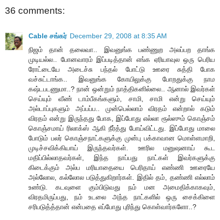
36 comments:
Cable சங்கர்
December 29, 2008 at 8:35 AM
நிஜம் தான் தலைவா.. இவனுங்க பண்ணுற அலப்பற தாங்க
முடியல்ல.. போனவாரம் இப்படித்தான் எங்க ஏரியாவுல ஒரு பெரிய
ரோட்டையே அடைச்சு பந்தல் போட்டு ஊரை சுத்தி போக
வச்சுட்டாங்க.. இவனுங்க கோயிலுக்கு போறதுக்கு நாம
கஷ்டபடணுமா..? நான் ஒன்றும் நாத்திகனில்லை.. ஆனால் இவர்கள்
செய்யும் வீண் டாம்பீகங்களும், சாமி, சாமி என்று செய்யும்
அல்டாப்புகளும் அப்பப்ப.. முன்பெல்லாம் விரதம் என்றால் கடும்
விரதம் என்று இருந்தது போக, இப்போது எல்லா ரூல்ஸும் கொஞ்சம்
கொஞ்சமாய் ரிலாக்ஸ் ஆகி நீர்த்து போய்விட்டது. இப்போது மாலை
போடும் பலர் கொஞ்சநாட்களுக்கு முன்பு பக்காவான மொள்ளமாறி,
முடிச்சவிக்கியாய் இருந்தவர்கள். ஊரில மனுஷனாய் கூட
மதிப்பில்லாதவர்கள், இந்த நாப்பது நாட்கள் இவர்களுக்கு
கிடைக்கும் அல்ப மரியாதையை பெரிதாய் எண்ணி ஊரையே
அல்லோல, கல்லோல படுத்துகிறார்கள். இதில் தம், தண்ணி எல்லாம்
உண்டு. கடவுளை கும்பிடுவது நம் மன அமைதிக்காகவும்,
விரதமிருப்பது, நம் உடலை அந்த நாட்களில் ஒரு சைக்கிளை
சரிபடுத்த்தான் என்பதை எப்போது புரிந்து கொள்வார்களோ..?