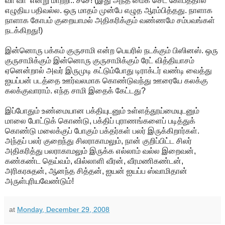
வா வா’ என்று மாற்றி.. ச்சே! (இது அந்த மைக் செட் கோபத்தால்
எழுதிய பதிவல்ல. ஒரு மாதம் முன்பே எழுத ஆரம்பித்தது. நாளாக
நாளாக கோபம் குறையாமல் அதிகரிக்கும் வண்ணமே சம்பவங்கள்
நடக்கிறது!)
இன்னொரு பக்கம் குருசாமி என்ற பெயரில் நடக்கும் பிஸினஸ். ஒரு
குருசாமிக்கும் இன்னொரு குருசாமிக்கும் ரேட் வித்தியாசம்
ஏனென்றால் அவர் இருமுடி கட்டும்போது டிராக்டர் வண்டி வைத்து
ஐயப்பன் படத்தை ஊர்வலமாக கொண்டுவந்து ஊரையே கலக்கு
கலக்குவாராம். எந்த சாமி இதைக் கேட்டது?
இப்போதும் உண்மையான பக்தியுடனும் உள்ளத்தூய்மையுடனும்
மாலை போட்டுக் கொண்டு, பக்திப் புராணங்களைப் படித்துக்
கொண்டு மலைக்குப் போகும் பக்தர்கள் பலர் இருக்கிறார்கள்.
அந்தப் பலர் குறைந்து சிலராகாமலும், நான் குறிப்பிட்ட சிலர்
அதிகரித்து பலராகாமலும் இருக்க எல்லாம் வல்ல இறைவன்,
கண்கண்ட தெய்வம், வில்லாளி வீரன், வீரமணிகண்டன்,
அரிகரசுதன், ஆனந்த சித்தன், ஐயன் ஐயப்ப ஸ்வாமிதான்
அருள்புரியவேண்டும்!
at
Monday, December 29, 2008