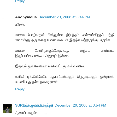
Reply
Anonymous
December 29, 2008 at 3:44 PM
பரிசல்,
மாலை போடுவதன் பின்னுள்ள நிர்பந்தம் என்னங்கிறதப் பத்தி
'சாமீ'ன்னு ஒரு கதை போன விகடன் இதழ்ல வந்திருக்கு பாருங்க.
மாலை போடுருக்கும்போதாவது லஞ்சம் வாங்காம
இருப்பாங்களான்னா அதுவும் இல்லை.
இதுவும் ஒரு மேனியா வாகிவிட்டது அவ்வளவே.
காரின் டிக்கியிலேயே மதுபாட்டில்களும் இருமுடிகளும் ஒன்றாகப்
பயணிப்பது நல்ல நகைமுரண்.
Reply
SUREஷ்(பழனியிலிருந்து)
December 29, 2008 at 3:54 PM
ஆனாப் பாருங்க,.,,,,,,