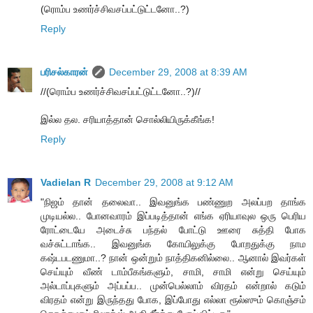
(ரொம்ப உணர்ச்சிவசப்பட்டுட்டனோ..?)
Reply
பரிசல்காரன்
December 29, 2008 at 8:39 AM
//(ரொம்ப உணர்ச்சிவசப்பட்டுட்டனோ..?)//
இல்ல தல. சரியாத்தான் சொல்லியிருக்கீங்க!
Reply
Vadielan R
December 29, 2008 at 9:12 AM
"நிஜம் தான் தலைவா.. இவனுங்க பண்ணுற அலப்பற தாங்க
முடியல்ல.. போனவாரம் இப்படித்தான் எங்க ஏரியாவுல ஒரு பெரிய
ரோட்டையே அடைச்சு பந்தல் போட்டு ஊரை சுத்தி போக
வச்சுட்டாங்க.. இவனுங்க கோயிலுக்கு போறதுக்கு நாம
கஷ்டபடணுமா..? நான் ஒன்றும் நாத்திகனில்லை.. ஆனால் இவர்கள்
செய்யும் வீண் டாம்பீகங்களும், சாமி, சாமி என்று செய்யும்
அல்டாப்புகளும் அப்பப்ப.. முன்பெல்லாம் விரதம் என்றால் கடும்
விரதம் என்று இருந்தது போக, இப்போது எல்லா ரூல்ஸும் கொஞ்சம்