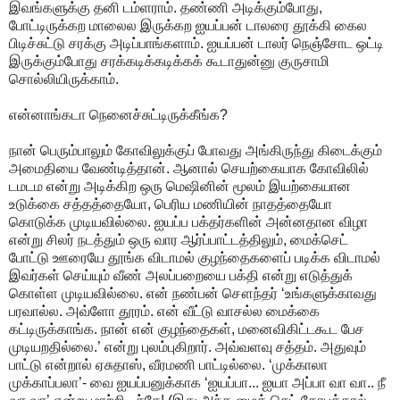
இவங்களுக்கு தனி டம்ளராம். தண்ணி அடிக்கும்போது,
போட்டிருக்கற மாலைல இருக்கற ஐயப்பன் டாலரை தூக்கி கைல
பிடிச்சுட்டு சரக்கு அடிப்பாங்களாம். ஐயப்பன் டாலர் நெஞ்சோட ஒட்டி
இருக்கும்போது சரக்கடிக்கடிக்கக் கூடாதுன்னு குருசாமி
சொல்லியிருக்காம்.
என்னாங்கடா நெனைச்சுட்டிருக்கீங்க?
நான் பெரும்பாலும் கோவிலுக்குப் போவது அங்கிருந்து கிடைக்கும்
அமைதியை வேண்டித்தான். ஆனால் செயற்கையாக கோவிலில்
டமடம என்று அடிக்கிற ஒரு மெஷினின் மூலம் இயற்கையான
உடுக்கை சத்தத்தையோ, பெரிய மணியின் நாதத்தையோ
கொடுக்க முடியவில்லை. ஐயப்ப பக்தர்களின் அன்னதான விழா
என்று சிலர் நடத்தும் ஒரு வார ஆர்ப்பாட்டத்திலும், மைக்செட்
போட்டு ஊரையே தூங்க விடாமல் குழந்தைகளைப் படிக்க விடாமல்
இவர்கள் செய்யும் வீண் அலப்பறையை பக்தி என்று எடுத்துக்
கொள்ள முடியவில்லை. என் நண்பன் சௌந்தர் ‘உங்களுக்காவது
பரவால்ல. அவ்ளோ தூரம். என் வீட்டு வாசல்ல மைக்கை
கட்டிருக்காங்க. நான் என் குழந்தைகள், மனைவிகிட்டகூட பேச
முடியறதில்லை.’ என்று புலம்புகிறார். அவ்வளவு சத்தம். அதுவும்
பாட்டு என்றால் ஏசுதாஸ், வீரமணி பாட்டில்லை. ‘முக்காலா
முக்காப்பலா’- வை ஐயப்பனுக்காக ‘ஐயப்பா... ஐயா அப்பா வா வா.. நீ