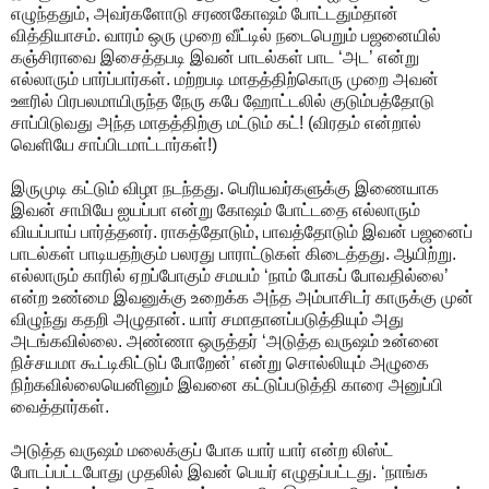
எழுந்ததும், அவர்களோடு சரணகோஷம் போட்டதும்தான்
வித்தியாசம். வாரம் ஒரு முறை வீட்டில் நடைபெறும் பஜனையில்
கஞ்சிராவை இசைத்தபடி இவன் பாடல்கள் பாட ‘அட’ என்று
எல்லாரும் பார்ப்பார்கள். மற்றபடி மாதத்திற்கொரு முறை அவன்
ஊரில் பிரபலமாயிருந்த நேரு கபே ஹோட்டலில் குடும்பத்தோடு
சாப்பிடுவது அந்த மாதத்திற்கு மட்டும் கட்! (விரதம் என்றால்
வெளியே சாப்பிடமாட்டார்கள்!)
இருமுடி கட்டும் விழா நடந்தது. பெரியவர்களுக்கு இணையாக
இவன் சாமியே ஐயப்பா என்று கோஷம் போட்டதை எல்லாரும்
வியப்பாய் பார்த்தனர். ராகத்தோடும், பாவத்தோடும் இவன் பஜனைப்
பாடல்கள் பாடியதற்கும் பலரது பாராட்டுகள் கிடைத்தது. ஆயிற்று.
எல்லாரும் காரில் ஏறப்போகும் சமயம் ‘நாம் போகப் போவதில்லை’
என்ற உண்மை இவனுக்கு உறைக்க அந்த அம்பாசிடர் காருக்கு முன்
விழுந்து கதறி அழுதான். யார் சமாதானப்படுத்தியும் அது
அடங்கவில்லை. அண்ணா ஒருத்தர் ‘அடுத்த வருஷம் உன்னை
நிச்சயமா கூட்டிகிட்டுப் போறேன்’ என்று சொல்லியும் அழுகை
நிற்கவில்லையெனினும் இவனை கட்டுப்படுத்தி காரை அனுப்பி
வைத்தார்கள்.
அடுத்த வருஷம் மலைக்குப் போக யார் யார் என்ற லிஸ்ட்
போடப்பட்டபோது முதலில் இவன் பெயர் எழுதப்பட்டது. ‘நாங்க