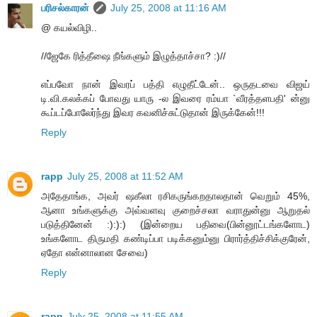
பரிசல்காரன்
July 25, 2008 at 11:16 AM
@ கயல்விழி..
//ஜேகே ரித்தீஷை நீங்களும் இழுத்தாச்சா? :)//
எப்பவோ நான் இவரப் பத்தி எழுதீட்டேன்.. ஒருதடவை விஜய்
டி.வி.கலக்கப் போவது யாரு -ல இவரை ரம்யா `வீரத்தளபதி' ன்னு
கூப்டப்போலேர்ந்து இவர கவனிச்சுட்டுதான் இருக்கேன்!!!
Reply
rapp
July 25, 2008 at 11:52 AM
அதேதாங்க, அவர் ஷகீலா ரசிகருங்கறதாலதான் வெறும் 45%,
ஆனா உங்களுக்கு அவ்வளவு குறைச்சலா வராதுன்னு ஆறுதல்
படுத்தினேன் :):):) (இன்றைய பதிவை(பின்னூட்டங்களோட)
உங்களோட திருமதி கண்டிப்பா படிக்கனும்னு பிரார்த்திச்சிக்குரேன்,
ஏதோ என்னாலான சேவை)
Reply
rapp
July 25, 2008 at 11:55 AM