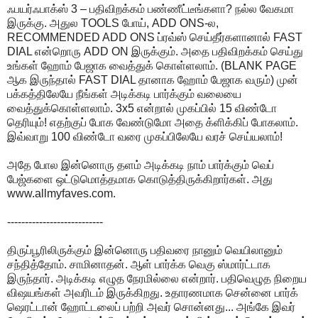
ஃபயர்ஃபாக்ஸ் 3 – பதிவிறக்கம் பண்ணீட்டீங்களா? நல்ல வேகமா
இருக்கு. அதுல TOOLS போய், ADD ONS-ல,
RECOMMENDED ADD ONS ப்ரவ்ஸ் செய்தீர்களானால் FAST
DIAL என்றொரு ADD ON இருக்கும். அதை பதிவிறக்கம் செய்து
உங்கள் ஹோம் பேஜாக வைத்துக் கொள்ளலாம். (BLANK PAGE
ஆக இருந்தால் FAST DIAL தானாக ஹோம் பேஜாக வரும்) முன்
பக்கத்திலேயே நீங்கள் அடிக்கடி பார்க்கும் வலையை
வைத்துக்கொள்ளலாம். 3x5 என்றால் முகப்பில் 15 விண்டோ
தெரியும்! எதற்குப் போக வேண்டுமோ அதை க்ளிக்கிப் போகலாம்.
இவ்வாறு 100 விண்டோ வரை முகப்பிலேயே வரச் செய்யலாம்!
அதே போல இன்னொரு தளம் அடிக்கடி நாம் பார்க்கும் வெப்
பேஜ்களை ஒட்டுமொத்தமாக கொடுத்திருக்கிறார்கள். அது
www.allmyfaves.com.
---------------------------
திருப்பூரிலிருக்கும் இன்னொரு பதிவரை நானும் வெயிலானும்
சந்தித்தோம். சாமினாதன். ஆள் பார்க்க வெகு ஸ்மார்ட்டாக
இருந்தார். அடிக்கடி எழுத நேரமில்லை என்றார். பதிவெழுத நிறைய
விஷயங்கள் அவரிடம் இருக்கிறது. உதாரணமாக சென்னை பார்க்
ஷெரட்டான் ஹோட்டலைப் பற்றி அவர் சொன்னது... அங்கே இவர்