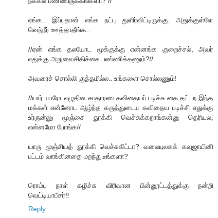
நக்கல் பண்ணிருக்கீங்களா? //
ஏங்க.. இப்பதான் எங்க நட்பு துளிர்விட்டிருக்கு. அதுக்குள்ளே
வெந்நீர் ஊத்தாதீங்க..
//ஏன் எங்க தலயோட மூக்குக்கு என்னங்க குறைச்சல், அவர்
எதுக்கு அறுவைசிகிச்சை பண்ணிக்கணும்?//
அவரைச் சொல்லி குத்தமில்ல.. உங்களை சொல்லணும்!
//யார் யாரோ எழுதின சாதாரண கவிதையப் படிச்சு கை தட்டற இந்த
மக்கள் என்னோட ஆழ்ந்த கருத்துடைய கவிதைய படிச்சி எதுக்கு
உர்ருன்னு மூஞ்சை தூக்கி வெச்சுக்கறாங்கன்னு தெரியல,
என்னமோ போங்க//
யாரு மூஞ்சியத் தூக்கி வெச்சுகிட்டா? வலையுலகக் கவுஜாயினி
பட்டம் வாங்கினதை மறந்துடீங்களா?
ரொம்ப நாள் கழிச்சு விரிவான பின்னூட்டத்துக்கு நன்றி
வெட்டியாபீசர்!!
Reply