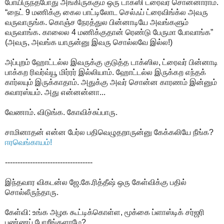
போயிருந்தபோது அங்கிருக்கும் ஒரு டாக்ஸி ட்ரைவர் சொன்னாராம்.
“நைட் 9 மணிக்கு கைல பாட்டிலோட செல்ஃப் ட்ரைவிங்க்ல அவரு
வருவாருங்க. கொஞ்ச நேரத்துல பின்னாடியே அவங்களும்
வருவாங்க. காலைல 4 மணிக்குதான் ரெண்டு பேருமா போவாங்க”
(அவரு, அவங்க யாருன்னு இவரு சொல்லவே இல்ல!)
அப்புறம் ஹோட்டல்ல இவருக்கு குடுத்த டாக்ஸில, ட்ரைவர் பின்னாடி
பாக்கற ரிவர்வ்யூ மிர்ரர் இல்லியாம். ஹோட்டல்ல இருக்கற எந்தக்
கார்லயும் இருக்காதாம். அதுக்கு அவர் சொன்ன காரணம் இன்னும்
சுவாரஸ்யம். அது என்னன்னா...
வேணாம். விடுங்க. கோவிச்சுப்பாரு.
சாமினாதன் என்ன பேர்ல பதிவெழுதறாருன்னு கேக்கலியே நீங்க?
ஈரவெங்காயம்!
-----------------------------------
இந்தவார விகடன்ல ஜே.கே.ரித்தீஷ் ஒரு கேள்விக்கு பதில்
சொல்லீருந்தாரு.
கேள்வி: உங்க அழக கூட்டிக்கொள்ள, மூக்கை ப்ளாஸ்டிக் சர்ஜரி
பண்ணப் போறீங்களாமே?