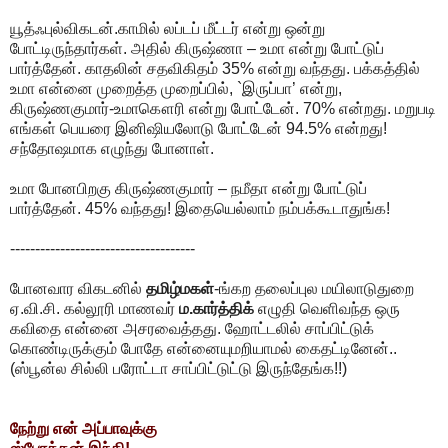
யூத்ஃபுல்விகடன்.காமில் லப்டப் மீட்டர் என்று ஒன்று
போட்டிருந்தார்கள். அதில் கிருஷ்ணா – உமா என்று போட்டுப்
பார்த்தேன். காதலின் சதவிகிதம் 35% என்று வந்தது. பக்கத்தில்
உமா என்னை முறைத்த முறைப்பில், `இருப்பா’ என்று,
கிருஷ்ணகுமார்-உமாகௌரி என்று போட்டேன். 70% என்றது. மறுபடி
எங்கள் பெயரை இனிஷியலோடு போட்டேன் 94.5% என்றது!
சந்தோஷமாக எழுந்து போனாள்.
உமா போனபிறகு கிருஷ்ணகுமார் – நமீதா என்று போட்டுப்
பார்த்தேன். 45% வந்தது! இதையெல்லாம் நம்பக்கூடாதுங்க!
-------------------------------------
போனவார விகடனில்
தமிழ்மகள்
-ங்கற தலைப்புல மயிலாடுதுறை
ஏ.வி.சி. கல்லூரி மாணவர்
ம.கார்த்திக்
எழுதி வெளிவந்த ஒரு
கவிதை என்னை அசரவைத்தது. ஹோட்டலில் சாப்பிட்டுக்
கொண்டிருக்கும் போதே என்னையுமறியாமல் கைதட்டினேன்..
(ஸ்பூன்ல சில்லி பரோட்டா சாப்பிட்டுட்டு இருந்தேங்க!!)
நேற்று என் அப்பாவுக்கு