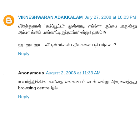
VIKNESHWARAN ADAKKALAM
July 27, 2008 at 10:03 PM
//நேத்துதான் `கம்ப்யூட்டர் முன்னாடி எவ்ளோ குப்பை பாரு’ன்னு
அம்மா க்ளீன் பண்ணீட்டிருந்தாங்க”-ன்னு! ஹூம்!//
ஹா ஹா ஹா... வீட்டில் உங்கள் பதிவுகளை படிப்பார்களா?
Reply
Anonymous
August 2, 2008 at 11:33 AM
ம.கார்த்திக்கின் கவிதை என்னையும் வாவ் என்று அலரவைத்தது
browsing centre இல்.
Reply