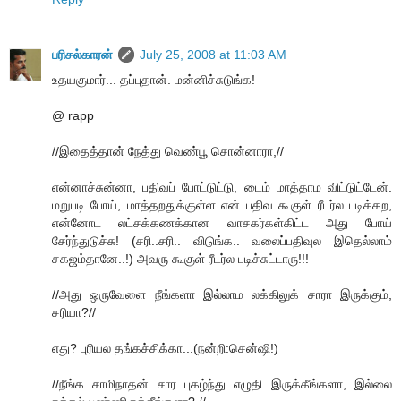
பரிசல்காரன்
July 25, 2008 at 11:03 AM
உதயகுமார்... தப்புதான். மன்னிச்சுடுங்க!
@ rapp
//இதைத்தான் நேத்து வெண்பூ சொன்னாரா,//
என்னாச்சுன்னா, பதிவப் போட்டுட்டு, டைம் மாத்தாம விட்டுட்டேன்.
மறுபடி போய், மாத்தறதுக்குள்ள என் பதிவ கூகுள் ரீடர்ல படிக்கற,
என்னோட லட்சக்கணக்கான வாசகர்கள்கிட்ட அது போய்
சேர்ந்துடுச்சு! (சரி..சரி.. விடுங்க.. வலைப்பதிவுல இதெல்லாம்
சகஜம்தானே..!) அவரு கூகுள் ரீடர்ல படிச்சுட்டாரு!!!
//அது ஒருவேளை நீங்களா இல்லாம லக்கிலுக் சாரா இருக்கும்,
சரியா?//
எது? புரியல தங்கச்சிக்கா...(நன்றி:சென்ஷி!)
//நீங்க சாமிநாதன் சார புகழ்ந்து எழுதி இருக்கீங்களா, இல்லை