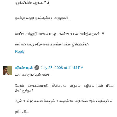
குறிப்பெடுக்கனுமா ? :(
நமக்கு மறதி ஜாஸ்திக்கா. அதுதான்..
//எங்க கல்லூரி மாணவரா ஓ ..உண்மையான வார்த்தைகள்..//
என்னவொரு சிந்தனை பாருங்க! உங்க ஜூனியர்ல?
Reply
பரிசல்காரன்
July 25, 2008 at 11:44 PM
//வடகரை வேலன் said...
யோவ் கல்யாணமாகி இவ்வளவு வருசம் கழிச்சு லவ் மீட்டர்
கேக்குதோ?
ஆள் போட்டு கவனிக்கனும் போலருக்கே. சரியில்ல அம்புட்டுதேன்.//
ஹி..ஹி...