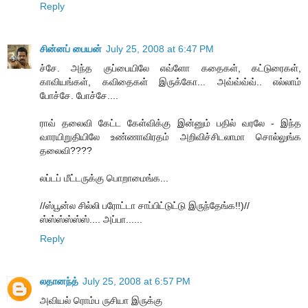
Reply
சின்னப் பையன்
July 25, 2008 at 6:47 PM
ச்சே. அந்த குப்பையிலே எவ்ளோ கதைகள், கட்டுரைகள்,
காவியங்கள், கவிதைகள் இருக்கோ... அவ்வ்வ்வ்.. எல்லாம்
போச்சே. போச்சே....
ராவ் தலைவி கேட்ட கேள்விக்கு இன்னும் பதில் வரலே - இந்த
வாரயிறுதியிலே உண்ணாவிரதம் அறிவிச்சிடலாமா சொல்லுங்க
தலைவி????
லப்டப் மீட்டருக்கு பொறாமைங்க...
//ஸ்பூன்ல சில்லி பரோட்டா சாப்பிட்டுட்டு இருந்தேங்க!!)//
ஸ்ஸ்ஸ்ஸ்ஸ்ஸ்.... அப்பா......
Reply
லதானந்த்
July 25, 2008 at 6:57 PM
அவியல் ரொம்ப ருசியா இருக்கு