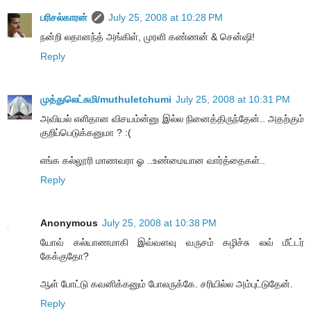
பரிசல்காரன்
July 25, 2008 at 10:28 PM
நன்றி லதானந்த் அங்கிள், முரளி கண்ணன் & சென்ஷி!
Reply
முத்துலெட்சுமி/muthuletchumi
July 25, 2008 at 10:31 PM
அவியல் எளிதான விசயம்ன்னு இல்ல நினைத்திருந்தேன்.. அதற்கும்
குறிப்பெடுக்கனுமா ? :(
எங்க கல்லூரி மாணவரா ஓ ..உண்மையான வார்த்தைகள்..
Reply
Anonymous
July 25, 2008 at 10:38 PM
யோவ் கல்யாணமாகி இவ்வளவு வருசம் கழிச்சு லவ் மீட்டர்
கேக்குதோ?
ஆள் போட்டு கவனிக்கனும் போலருக்கே. சரியில்ல அம்புட்டுதேன்.
Reply