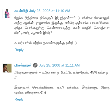
கயல்விழி
July 25, 2008 at 11:10 AM
ஜேகே ரித்தீஷை நீங்களும் இழுத்தாச்சா? :) எங்கேஎ போனாலும்
அந்த ஆளின் புகழாகவே இருக்கு. எஸ்ஜே சூர்யாவே பரவாயில்லை,
ஏதோ பொங்கலுக்கு வெள்ளையடித்த சுவர் மாதிரி கொஞ்சமா
மிரட்டினார், ஆனால் இவர்?
ஃபயர் பாக்ஸ் பற்றிய தகவல்களுக்கு நன்றி :)
Reply
பரிசல்காரன்
July 25, 2008 at 11:11 AM
//கிருஷ்ணகுமார் – நமீதா என்று போட்டுப் பார்த்தேன். 45% வந்தது!
//
இதத்தான் சொன்னீங்களா ராப்? லக்கியா இருக்காது. அவரு
ஷகீலா ரசிகருல்ல:-))))
Reply