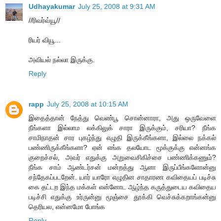
Udhayakumar
July 25, 2008 at 9:31 AM
//ரிவர்வ்யூ//
ரியர் வியூ...
அவியல் நல்லா இருக்கு.
Reply
rapp
July 25, 2008 at 10:15 AM
இதைத்தான் நேத்து வெண்பூ சொன்னாரா, அது ஒருவேளை
நீங்களா இல்லாம லக்கிலுக் சாரா இருக்கும், சரியா? நீங்க
சாமிநாதன் சார புகழ்ந்து எழுதி இருக்கீங்களா, இல்லை நக்கல்
பண்ணிருக்கீங்களா? ஏன் எங்க தலயோட மூக்குக்கு என்னங்க
குறைச்சல், அவர் எதுக்கு அறுவைசிகிச்சை பண்ணிக்கணும்?
நீங்க சாம் ஆண்டர்சன் மன்றத்து ஆளா இருப்பீங்களோன்னு
சந்தேகப்படறேன். யார் யாரோ எழுதின சாதாரண கவிதையப் படிச்சு
கை தட்டற இந்த மக்கள் என்னோட ஆழ்ந்த கருத்துடைய கவிதைய
படிச்சி எதுக்கு உர்ருன்னு மூஞ்சை தூக்கி வெச்சுக்கறாங்கன்னு
தெரியல, என்னமோ போங்க
Reply