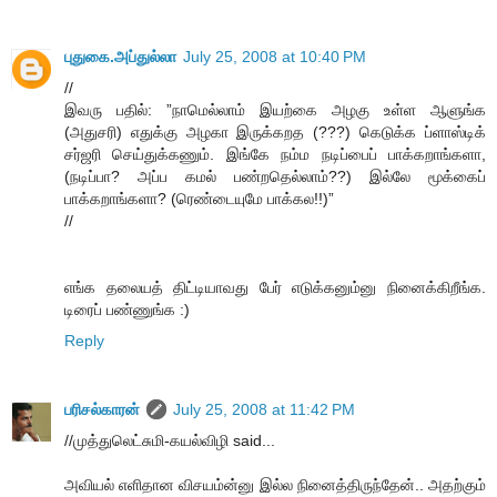
புதுகை.அப்துல்லா
July 25, 2008 at 10:40 PM
//
இவரு பதில்: ”நாமெல்லாம் இயற்கை அழகு உள்ள ஆளுங்க
(அதுசரி) எதுக்கு அழகா இருக்கறத (???) கெடுக்க ப்ளாஸ்டிக்
சர்ஜரி செய்துக்கணும். இங்கே நம்ம நடிப்பைப் பாக்கறாங்களா,
(நடிப்பா? அப்ப கமல் பண்றதெல்லாம்??) இல்லே மூக்கைப்
பாக்கறாங்களா? (ரெண்டையுமே பாக்கல!!)”
//
எங்க தலையத் திட்டியாவது பேர் எடுக்கனும்னு நினைக்கிறீங்க.
டிரைப் பண்ணுங்க :)
Reply
பரிசல்காரன்
July 25, 2008 at 11:42 PM
//முத்துலெட்சுமி-கயல்விழி said...
அவியல் எளிதான விசயம்ன்னு இல்ல நினைத்திருந்தேன்.. அதற்கும்