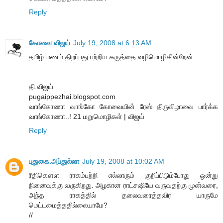
Reply
கோவை விஜய்
July 19, 2008 at 6:13 AM
தமிழ் மணம் திறப்பது பற்றிய கருத்தை வழிமொழிகின்றேன்.
தி.விஜய்
pugaippezhai.blogspot.com
வாங்கோணா வாங்கோ கோவையின் ரேஸ் திருவிழாவை பார்க்க
வாங்கோணா..! 21 மறுமொழிகள் | விஜய்
Reply
புதுகை.அப்துல்லா
July 19, 2008 at 10:02 AM
ரீதிகௌள ராகம்பற்றி எல்லாரும் குறிப்பிடும்போது ஒன்று
நினைவுக்கு வருகிறது. அழகான ராட்சஷியே வருவதற்கு முன்வரை,
அந்த ராகத்தில் தலைவரைத்தவிர யாருமே
மெட்டமைத்ததில்லையாமே?
//