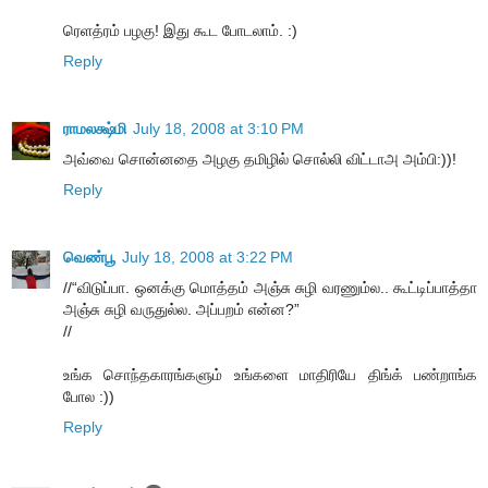
ரெளத்ரம் பழகு! இது கூட போடலாம். :)
Reply
ராமலக்ஷ்மி
July 18, 2008 at 3:10 PM
அவ்வை சொன்னதை அழகு தமிழில் சொல்லி விட்டாஅ அம்பி:))!
Reply
வெண்பூ
July 18, 2008 at 3:22 PM
//“விடுப்பா. ஒனக்கு மொத்தம் அஞ்சு சுழி வரணும்ல.. கூட்டிப்பாத்தா
அஞ்சு சுழி வருதுல்ல. அப்பறம் என்ன?”
//
உங்க சொந்தகாரங்களும் உங்களை மாதிரியே திங்க் பண்றாங்க
போல :))
Reply