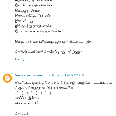
//இடையறாத பணியினாலும்,
இடையே வந்தபோதெல்லாம்
இடையூறு செய்த
இணையத்தொடர்பாலும்
இடைவிடாது
இங்குவந்து நன்றிசொல்ல
இயலாமைக்கு வருந்துகிறேன்!//
இதை நான் என் பதிவுலயும் யூஸ் பண்ணிக்கட்டா :))//
சென்ஷி அண்ணே! சொல்லப்புடாது..சுட்டுரனும்
Reply
Venkatramanan
July 18, 2008 at 6:53 PM
//“விடுப்பா. ஒனக்கு மொத்தம் அஞ்சு சுழி வரணும்ல.. கூட்டிப்பாத்தா
அஞ்சு சுழி வருதுல்ல. அப்பறம் என்ன?”//
:-) :-) :-) :-) :-) :-) :-) :-)
வாய்ப்பே இல்லை!
சரியான டைமிங்!
அன்புடன்