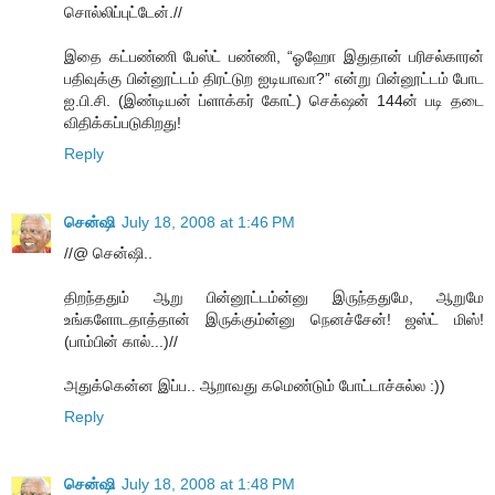
சொல்லிப்புட்டேன்.//
இதை கட்பண்ணி பேஸ்ட் பண்ணி, “ஓஹோ இதுதான் பரிசல்காரன்
பதிவுக்கு பின்னூட்டம் திரட்டுற ஐடியாவா?” என்று பின்னூட்டம் போட
ஐ.பி.சி. (இண்டியன் ப்ளாக்கர் கோட்) செக்‌ஷன் 144ன் படி தடை
விதிக்கப்படுகிறது!
Reply
சென்ஷி
July 18, 2008 at 1:46 PM
//@ சென்ஷி..
திறந்ததும் ஆறு பின்னூட்டம்ன்னு இருந்ததுமே, ஆறுமே
உங்களோடதாத்தான் இருக்கும்ன்னு நெனச்சேன்! ஜஸ்ட் மிஸ்!
(பாம்பின் கால்...)//
அதுக்கென்ன இப்ப.. ஆறாவது கமெண்டும் போட்டாச்சுல்ல :))
Reply
சென்ஷி
July 18, 2008 at 1:48 PM