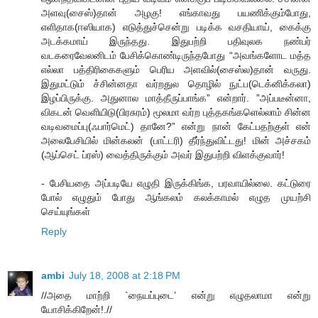
அளவு(சைஸ்)தான் அழகு! எங்காவது பயணிக்கும்போது,
எளிதாக(ஈஸியாக) எடுத்துச்சென்று படிக்க வசதியாய், கைக்கு
அடக்கமாய் இருந்தது. இதுபற்றி பதிவுலக நண்பர்
வடகரைவேலனிடம் பேசிக்கொண்டிருந்தபோது “அவங்களோட மத்த
எல்லா பத்திரிகைகளும் பெரிய அளவில்(சைஸ்ல)தான் வருது.
இதுமட்டும் ச்சின்னதா வர்றதுல தொழில் நுட்ப(டெக்னிக்கலா)
இழப்பிருக்கு. அதுனால மாத்தீருப்பாங்க” என்றார். ”அப்படீன்னா,
விகடன் வெளியிடு(பிரசுரம்) மூலமா வர்ற புத்தகங்களெல்லாம் சின்ன
வடிவமைப்பு(ஃபார்மெட்) தானே?” என்று நான் கேட்பதற்குள் என்
அலைபேசியில் மின்கலன் (பாட்டரி) தீர்ந்துவிட்டது! மின் அச்சகம்
(ஆப்செட் ப்ரஸ்) வைத்திருக்கும் அவர் இதுபற்றி விளக்குவார்!
- பேசியதை அப்படியே எழுதி இருக்கிங்க, பரவாயில்லை. கட்டுரை
போல் எழுதும் போது ஆங்கலம் கலக்காமல் எழுத முயற்சி
செய்யுங்கள்
Reply
ambi
July 18, 2008 at 2:18 PM
//அதை மாற்றி `நையப்புடை’ என்று எழுதலாமா என்று
யோசிக்கிறேன்!.//