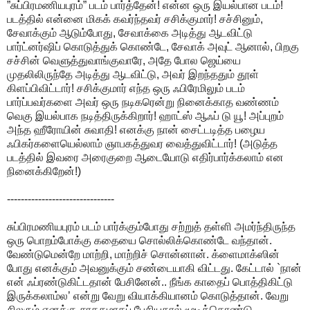
”சுப்பிரமணியபுரம்” படம் பார்த்தேன்! என்ன ஒரு இயல்பான படம்!
படத்தில் என்னை மிகக் கவர்ந்தவர் சசிக்குமார்! சச்சினும்,
சேவாக்கும் ஆடும்போது, சேவாக்கை அடித்து ஆடவிட்டு
பார்ட்னர்ஷிப் கொடுத்துக் கொண்டே, சேவாக் அவுட் ஆனால், பிறகு
சச்சின் வெளுத்துவாங்குவாரே, அதே போல ஜெய்யை
முதலிலிருந்தே அடித்து ஆடவிட்டு, அவர் இறந்ததும் தூள்
கிளப்பிவிட்டார்! சசிக்குமார் எந்த ஒரு ஃபிரேமிலும் படம்
பார்ப்பவர்களை அவர் ஒரு நடிகரென்று நினைக்காத வண்ணம்
வெகு இயல்பாக நடித்திருக்கிறார்! ஹாட்ஸ் ஆஃப் டு யூ! அப்புறம்
அந்த ஹீரோயின் சுவாதி! எனக்கு நான் சைட்டடித்த பழைய
ஃபிகர்களையெல்லாம் ஞாபகத்துவர வைத்துவிட்டார்! (அடுத்த
படத்தில் இவரை அரைகுறை ஆடையோடு எதிர்பார்க்கலாம் என
நினைக்கிறேன்!)
-------------------------------
சுப்பிரமணியபுரம் படம் பார்க்கும்போது சற்றுத் தள்ளி அமர்ந்திருந்த
ஒரு பொறம்போக்கு கதையை சொல்லிக்கொண்டே வந்தான்.
வேண்டுமென்றே மாற்றி, மாற்றிச் சொன்னான். க்ளைமாக்ஸின்
போது எனக்கும் அவனுக்கும் சண்டையாகி விட்டது. கேட்டால் `நான்
என் ஃப்ரண்டுகிட்டதான் பேசினேன்.. நீங்க காதைப் பொத்திகிட்டு
இருக்கலாம்ல’ என்று வேறு வியாக்கியானம் கொடுத்தான். வேறு
சிலரும் எனக்கு சாதகமாகப் பேசியதால் மூடிக்கொண்டு