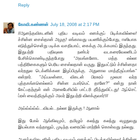
Reply
கோவி.கண்ணன்
July 18, 2008 at 2:17 PM
//ஆனந்தவிகடனின் புதிய வடிவம் எனக்குப் பிடிக்கவில்லை!
ச்சின்ன சைஸ்தான் அழகு! எங்காவது பயணிக்கும்போது, ஈஸியாக
எடுத்துச்சென்று படிக்க வசதியாய், கைக்கு அடக்கமாய் இருந்தது.
இதுபற்றி பதிவுலக நண்பர் வடகரைவேலனிடம்
பேசிக்கொண்டிருந்தபோது “அவங்களோட மத்த எல்லா
பத்திரிகைகளும் பெரிய சைஸ்லதான் வருது. இதுமட்டும் ச்சின்னதா
வர்றதுல டெக்னிக்கலா இழப்பிருக்கு. அதுனால மாத்தீருப்பாங்க”
என்றார். ”அப்படீன்னா, விகடன் பிரசுரம் மூலமா வர்ற
புத்தகங்களெல்லாம் சின்ன ஃபார்மெட் தானே?” என்று நான்
கேட்பதற்குள் என் அலைபேசியில் பாட்டரி தீர்ந்துவிட்டது! ஆப்செட்
ப்ரஸ் வைத்திருக்கும் அவர் இதுபற்றி விளக்குவார்!//
அவ்வ்வ்வ்வ்...வியல்...நல்லா இருக்கு ! ஆனால்
இது போல் ஆங்கிலமும், தமிழும் கலந்து கலந்து எழுதுவது
இயல்பாக வந்தாலும், முடிந்த வரையில் மாற்றிக் கொள்வது நல்லது.
ஆனந்தவிகடனின் புதிய வடிவம் எனக்குப் பிடிக்கவில்லை! ச்சின்ன