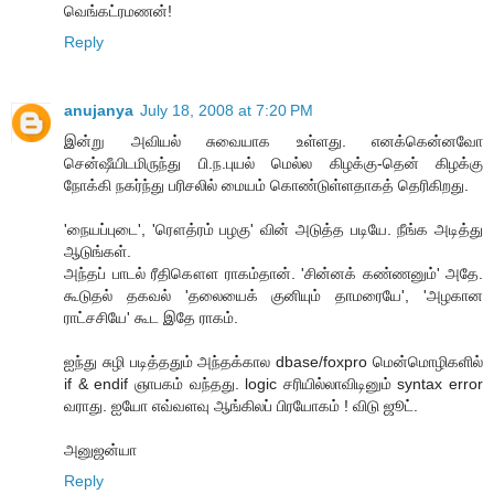
வெங்கட்ரமணன்!
Reply
anujanya
July 18, 2008 at 7:20 PM
இன்று அவியல் சுவையாக உள்ளது. எனக்கென்னவோ
சென்ஷீயிடமிருந்து பி.ந.புயல் மெல்ல கிழக்கு-தென் கிழக்கு
நோக்கி நகர்ந்து பரிசலில் மையம் கொண்டுள்ளதாகத் தெரிகிறது.
'நையப்புடை', 'ரௌத்ரம் பழகு' வின் அடுத்த படியே. நீங்க அடித்து
ஆடுங்கள்.
அந்தப் பாடல் ரீதிகௌள ராகம்தான். 'சின்னக் கண்ணனும்' அதே.
கூடுதல் தகவல் 'தலையைக் குனியும் தாமரையே', 'அழகான
ராட்சசியே' கூட இதே ராகம்.
ஐந்து சுழி படித்ததும் அந்தக்கால dbase/foxpro மென்மொழிகளில்
if & endif ஞாபகம் வந்தது. logic சரியில்லாவிடினும் syntax error
வராது. ஐயோ எவ்வளவு ஆங்கிலப் பிரயோகம் ! விடு ஜூட்.
அனுஜன்யா
Reply