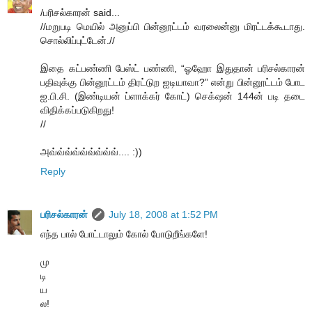
/பரிசல்காரன் said...
//மறுபடி மெயில் அனுப்பி பின்னூட்டம் வரலைன்னு மிரட்டக்கூடாது.
சொல்லிப்புட்டேன்.//
இதை கட்பண்ணி பேஸ்ட் பண்ணி, “ஓஹோ இதுதான் பரிசல்காரன்
பதிவுக்கு பின்னூட்டம் திரட்டுற ஐடியாவா?” என்று பின்னூட்டம் போட
ஐ.பி.சி. (இண்டியன் ப்ளாக்கர் கோட்) செக்‌ஷன் 144ன் படி தடை
விதிக்கப்படுகிறது!
//
அவ்வ்வ்வ்வ்வ்வ்வ்வ்.... :))
Reply
பரிசல்காரன்
July 18, 2008 at 1:52 PM
எந்த பால் போட்டாலும் கோல் போடுறீங்களே!
மு
டி
ய
ல!