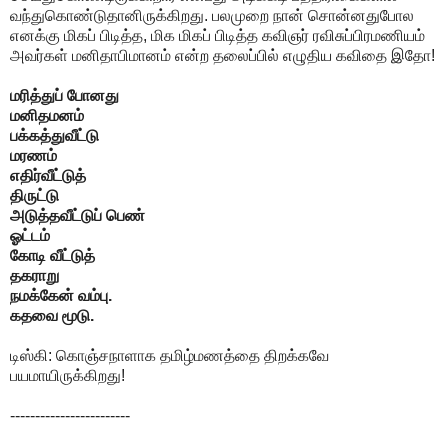
வந்துகொண்டுதானிருக்கிறது. பலமுறை நான் சொன்னதுபோல
எனக்கு மிகப் பிடித்த, மிக மிகப் பிடித்த கவிஞர் ரவிசுப்பிரமணியம்
அவர்கள் மனிதாபிமானம் என்ற தலைப்பில் எழுதிய கவிதை இதோ!
மரித்துப் போனது
மனிதமனம்
பக்கத்துவீட்டு
மரணம்
எதிர்வீட்டுத்
திருட்டு
அடுத்தவீட்டுப் பெண்
ஓட்டம்
கோடி வீட்டுத்
தகராறு
நமக்கேன் வம்பு.
கதவை மூடு.
டிஸ்கி: கொஞ்சநாளாக தமிழ்மணத்தை திறக்கவே
பயமாயிருக்கிறது!
------------------------