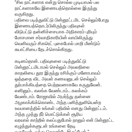
“சில நாட்களாக என்று சொல்ல முடியாமல் பல
நாட்களாகவே இணையத்தொல்லை இருந்து
வருகிறது.
பதிவை படித்துவிட்டு பின்னூட்டமிட செல்லும்போது
இணையத்தொடர்பிலிருந்து பதிவுகள்
விடுபட்டு தன்னிச்சையாக அதிகாரம் புரியும்
மோசமான சர்வாதிகாரியின் வாயிலிருந்து
வெளிவரும் சிகரெட் புகைபோல் மாறி மீண்டும்
சுயாட்சியை தேடச்சொல்கிறது.
கடினம்தான். பதிவுகளை படித்துவிட்டு
பின்னூட்டமிடாமல் செல்லும் அவலநிலை
காதலியை தூர இருந்து ரசிக்கும் மனோபாவம்
ஒத்ததை விட அவள் கணவனுடன் செல்லும்
துர்பாக்கியத்தை பெற்றவனாகவே கருதுவேன்.
எனினும்.. கலங்க வேண்டாம்.. கலக்கம்
வேண்டாம். ரோஜாவில் அமர்ந்து தன்னை
அழகாக்கிக்கொண்ட அந்த பனித்துளியென்ற
உவமானத்தில்‌ உங்கள் பதிவில் எனது பின்னூட்டம்.
அந்த முத்து நீர் மொட்டுக்கள் சூரிய
வரவால் காற்றில் கலப்பதுபோல் நானும் என் பின்னூட்ட
எழுத்துக்களுடன் உங்களை தேடி
வருவேன். வந்து கொண்டே இருப்பேன்.”