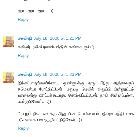
ஹா...ஹா...ஹா... :))
Reply
சென்ஷி
July 18, 2008 at 1:21 PM
கவிஞர். ரவிசுப்ரமணியத்தின் கவிதை சூப்பர்......
Reply
சென்ஷி
July 18, 2008 at 1:23 PM
இங்கப்பாருங்கண்ணே... ஒண்ணுக்கு நாலு (இது அஞ்சாவது)
கமெண்டா போட்டுட்டேன். மறுபடி மெயில் அனுப்பி பின்னூட்டம்
வரலைன்னு மிரட்டக்கூடாது. சொல்லிப்புட்டேன். நான் சின்னப்புள்ள.
பயந்துடுவேன்... :))
அப்புறம் நீங்க எனக்கு அனுப்பின மெயிலையும் பதிவுல ஏத்தி உங்க
பரிசலை கப்பல் ஏத்திவுட்டுடுவேன். :))
Reply