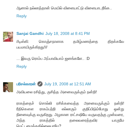
ஆனால் நல்லாத்தான் மெயில் விளையாட்டு விளையாடறீங்க..
Reply
Sanjai Gandhi
July 18, 2008 at 8:41 PM
//டிஸ்கி: கொஞ்சநாளாக தமிழ்மணத்தை திறக்கவே
பயமாயிருக்கிறது!//
... இவரு ரொம்ப அப்பாவியாம் ஜனங்களே.. :D
Reply
பரிசல்காரன்
July 19, 2008 at 12:51 AM
அவியலை ரசித்து, ருசித்த அனைவருக்கும் நன்றி!
ராகத்தைச் சொல்லி ரசிக்கவைத்த அனைவருக்கும் நன்றி!
ரீதிகௌள ராகம்பற்றி எல்லாரும் குறிப்பிடும்போது ஒன்று
நினைவுக்கு வருகிறது. அழகான ராட்சஷியே வருவதற்கு முன்வரை,
அந்த ராகத்தில் தலைவரைத்தவிர யாருமே
மெட்டமைத்ததில்லையாமே?