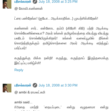
பரிசல்காரன்
July 18, 2008 at 3:25 PM
@ கோவி.கண்ணன்
ட்ரை பண்றேங்க! (ஐயோ.. அடிக்காதீங்க..) முயற்சிக்கிறேன்!
கண்ணன் சார்.. என்னோட தம்பி (கிரேசி கிரி) பற்றி அடிக்கடி
சொல்வேனில்லையா? அவர் உங்கள் தமிழார்வத்தை வியந்து வியந்து
பலரிடம் சொல்லியிருக்கிறார்! உங்கள் வலைப்பூவில் நீங்கள்
கொடுத்திருக்கும் தமிழ்சொற்களை அவர் அடிக்கடி எடுத்துப்
பார்ப்பார்!
கருத்துக்கு மிக்க நன்றி! கருத்து, கருத்தாய் இருந்தமைக்கு
இரட்டிப்பு மகிழ்ச்சி!
Reply
பரிசல்காரன்
July 18, 2008 at 3:30 PM
@ ambi & ராமலட்சுமி
ambi said...
//அதை மாற்றி `நையப்புடை’ என்று எழுதலாமா என்று