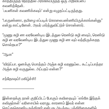
காத்திருந்த நேரத்தில் அங்கேயிருந்த ஒரு அறிவிப்பை
கவனித்தேன்.
`பயனிகள் கவணிக்கவும்’ என்று எழுதப்பட்டிருந்தது.
“பாருண்ணா, தமிழை எப்படிக் கொலைபண்ணியிருக்காங்கன்னு”
என்று காட்டினேன். அவர் பார்த்துவிட்டுச் சொன்னார்.
“மூணு சுழி ண வரவேண்டிய இடத்துல ரெண்டு சுழி னவும், ரெண்டு
சுழி ன வரவேண்டிய இடத்துல மூணு சுழி ண வும் வந்திருக்கறத
சொல்றயா?”
“ஆமா”
“விடுப்பா. ஒனக்கு மொத்தம் அஞ்சு சுழி வரணும்ல.. கூட்டிப்பாத்தா
அஞ்சு சுழி வருதுல்ல. அப்பறம் என்ன?”
சந்தோஷம்! மகிழ்ச்சி!
--------------------------
இன்றைக்கு நான் குறிப்பிடப் போகும் கவிதையும் `எங்கே இந்தக்
கவிஞர்கள்’ வரிசையில் வராது. காரணம் இவர் என்ன
செய்துகொண்டிருக்கிறார் என்பது அடிக்கடி பத்திரிகைகளில்