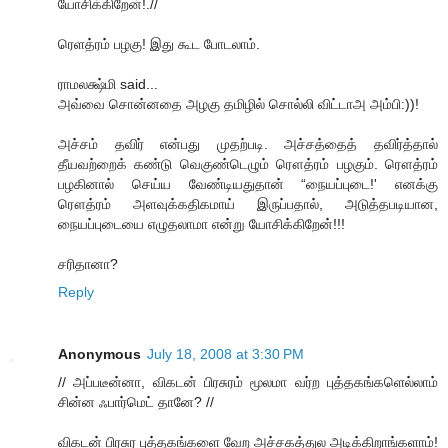
யோசிக்கிறேன்!.//
ரெளத்ரம் பழகு! இது கூட போடலாம்.
ராமலக்ஷ்மி said...
அவ்வை சொன்னதை அழகு தமிழில் சொல்லி விட்டாஅ அம்பி:))!
அச்சம் தவிர் என்பது முதற்படி. அச்சத்தைத் தவிர்த்தால்
தீயவற்றைக் கண்டு வெகுண்டெழும் ரௌத்ரம் பழகும். ரௌத்ரம்
பழகினால் செய்ய வேண்டியதுதான் “நையப்புடை!' எனக்கு
ரௌத்ரம் அளவுக்கதிகமாய் இருப்பதால், அடுத்தபடியான,
நையப்புடையை எழுதலாமா என்று யோசிக்கிறேன்!!!
சரிதானா?
Reply
Anonymous
July 18, 2008 at 3:30 PM
// அப்படீன்னா, விகடன் பிரசுரம் மூலமா வர்ற புத்தகங்களெல்லாம்
சின்ன ஃபார்மெட் தானே? //
விகடன் பிரசுர புத்தகங்களை வேற அச்சகத்துல அடிக்கிறாங்களாம்!