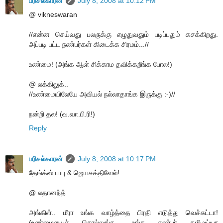
பரிசல்காரன்
July 8, 2008 at 10:12 PM
@ vikneswaran
//என்ன செய்வது பலருக்கு எழுதுவதும் படிப்பதும் கசக்கிறது.
அப்படி பட்ட நண்பர்கள் கிடைக்க சிரமம்...//
உண்மை! (அங்க ஆள் சிக்காம தவிக்கறீங்க போல!)
@ லக்கிலுக்..
//உண்மையிலேயே அவியல் நல்லாதாங்க இருக்கு :-)//
நன்றி தல! (வ.வா.பி.ரி!)
Reply
பரிசல்காரன்
July 8, 2008 at 10:17 PM
தேங்க்ஸ் பாபு & ஜெயசக்திவேல்!
@ லதானந்த்
அங்கிள்.. மீரா உங்க வாழ்த்தை பிரதி எடுத்து வெச்சுட்டா!
(உண்மையைச் சொல்லுங்க.. உங்க நண்பர் தமிழய்யா