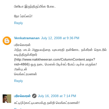
பிஸியா இருந்திருப்பீங்க போல..
நோ ப்ராப்ளம்!
Reply
Venkatramanan
July 12, 2008 at 9:36 PM
பரிசல்காரன்
அந்த பாடல் அனுபவத்தை யுகபாரதி தன்னோட நக்கீரன் தொடரில்
வடித்திருக்கிறார்
(http://www.nakkheeeran.com/ColumnContent.aspx?
nid=4866) ஒரு நடை மௌஸ் பிடிச்சுப் போய் படிச்சு பாருங்க!
அன்புடன்
வெங்கட்ரமணன்
Reply
பரிசல்காரன்
July 16, 2008 at 7:14 PM
சுட்டி(க்)காட்டியமைக்கு நன்றி வெங்கட்ரமணன்!