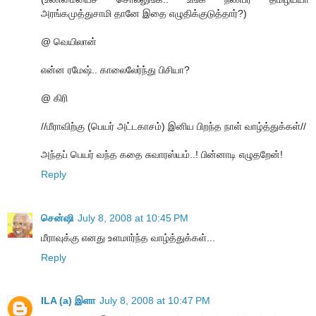
அரங்கமுத்துசாமி தானே இதை எழுதிக்குடுத்தார்?)
@ வெயிலான்
என்ன ரமேஷ்.. காலைலேர்ந்து பிசியா?
@ கிரி
//மீராவிற்கு (பெயர் அட்டகாசம்) இனிய பிறந்த நாள் வாழ்த்துக்கள்//
அந்தப் பெயர் வந்த கதை சுவாரஸ்யம்..! பின்னாடி எழுதறேன்!
Reply
சென்ஷி
July 8, 2008 at 10:45 PM
மீராவுக்கு எனது உளமார்ந்த வாழ்த்துக்கள்...
Reply
ILA (a) இளா
July 8, 2008 at 10:47 PM