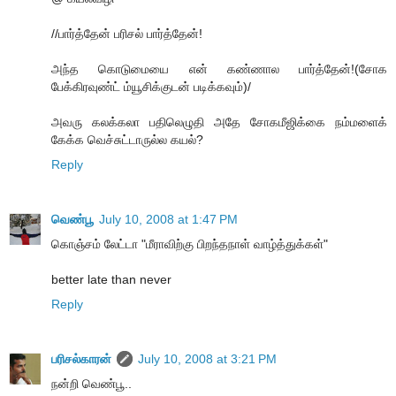
//பார்த்தேன் பரிசல் பார்த்தேன்!
அந்த கொடுமையை என் கண்ணால பார்த்தேன்!(சோக
பேக்கிரவுண்ட் ம்யூசிக்குடன் படிக்கவும்)/
அவரு கலக்கலா பதிலெழுதி அதே சோகமீஜிக்கை நம்மளைக்
கேக்க வெச்சுட்டாருல்ல கயல்?
Reply
வெண்பூ
July 10, 2008 at 1:47 PM
கொஞ்சம் லேட்டா "மீராவிற்கு பிறந்தநாள் வாழ்த்துக்கள்"
better late than never
Reply
பரிசல்காரன்
July 10, 2008 at 3:21 PM
நன்றி வெண்பூ..