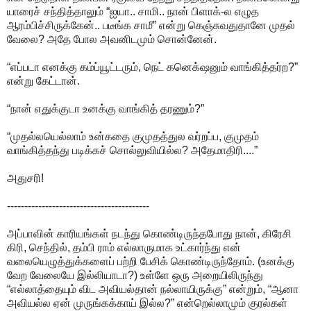
யாரைச் சந்தித்தாலும் “ஐயா.. சாமி.. நான் பிளாக்-ல எழுத
ஆரம்பிச்சிருக்கேன்.. படீங்க சாமீ” என்று கெஞ்சுவதுதானே முதல்
வேலை? அதே போல அவனிடமும் சொன்னேன்.
“எப்படா எனக்கு கம்ப்யூட்டரும், நெட் கனெக்‌ஷனும் வாங்கித்தர்ற?”
என்று கேட்டான்.
“நான் எதுக்குடா உனக்கு வாங்கித் தரணும்?”
“முதல்லயெல்லாம் உன்கதை குமுதத்துல வர்றப்ப, குமுதம்
வாங்கித்தந்து படிக்கச் சொல்லுவியில்ல? அதேமாதிரி....”
அதுசரி!
-----------------------------------------
அப்பாவின் காரியங்கள் நடந்து கொண்டிருந்தபோது நான், கிரேசி
கிரி, செந்தில், தம்பி ராம் எல்லாருமாக உட்கார்ந்து என்
வலையெழுத்துக்களைப் பற்றி பேசிக் கொண்டிருந்தோம். (உனக்கு
வேற வேலையே இல்லியாடா?) உள்ளே ஒரு அறையிலிருந்து
“எல்லாத்தையும் விட அவியல்தான் நல்லாயிருக்கு” என்றும், “ஆனா
அவியல்ல ஏன் முருங்கக்காய் இல்ல?” என்றெல்லாமும் குரல்கள்