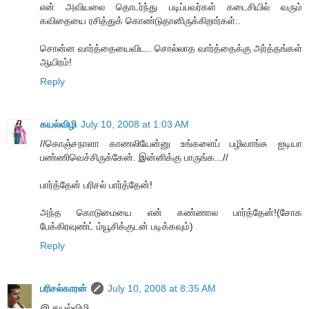
என் அவியலை தொடர்ந்து படிப்பவர்கள் கடைசியில் வரும்
கவிதையை ரசித்துக் கொண்டுதானிருக்கிறார்கள்..
சொன்ன வார்த்தையைவிட.. சொல்லாத வார்த்தைக்கு அர்த்தங்கள்
ஆயிரம்!
Reply
கயல்விழி
July 10, 2008 at 1:03 AM
//கொஞ்சநாளா காணலியேன்னு உங்களைப் பழிவாங்க ஐடியா
பண்ணிவெச்சிருக்கேன். இன்னிக்கு பாருங்க...//
பார்த்தேன் பரிசல் பார்த்தேன்!
அந்த கொடுமையை என் கண்ணால பார்த்தேன்!(சோக
பேக்கிரவுண்ட் ம்யூசிக்குடன் படிக்கவும்)
Reply
பரிசல்காரன்
July 10, 2008 at 8:35 AM
@ கயல்விழி