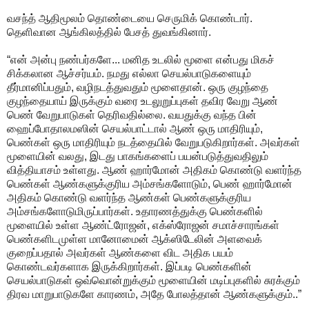
வசந்த் ஆதிமூலம் தொண்டையை செருமிக் கொண்டார்.
தெளிவான ஆங்கிலத்தில் பேசத் துவங்கினார்.
“என் அன்பு நண்பர்களே... மனித உடலில் மூளை என்பது மிகச்
சிக்கலான ஆச்சர்யம். நமது எல்லா செயல்பாடுகளையும்
தீர்மானிப்பதும், வழிநடத்துவதும் மூளைதான். ஒரு குழந்தை
குழந்தையாய் இருக்கும் வரை உடலுறுப்புகள் தவிர வேறு ஆண்
பெண் வேறுபாடுகள் தெரிவதில்லை. வயதுக்கு வந்த பின்
ஹைப்போதாலமஸின் செயல்பாட்டால் ஆண் ஒரு மாதிரியும்,
பெண்கள் ஒரு மாதிரியும் நடத்தையில் வேறுபடுகிறார்கள். அவர்கள்
மூளையின் வலது, இடது பாகங்களைப் பயன்படுத்துவதிலும்
வித்தியாசம் உள்ளது. ஆண் ஹார்மோன் அதிகம் கொண்டு வளர்ந்த
பெண்கள் ஆண்களுக்குரிய அம்சங்களோடும், பெண் ஹார்மோன்
அதிகம் கொண்டு வளர்ந்த ஆண்கள் பெண்களுக்குரிய
அம்சங்களோடுமிருப்பார்கள். உதாரணத்துக்கு பெண்களில்
மூளையில் உள்ள ஆண்ட்ரோஜன், எக்ஸ்ரோஜன் சமாச்சாரங்கள்
பெண்களிடமுள்ள மானோமைன் ஆக்ஸிடேலின் அளவைக்
குறைப்பதால் அவர்கள் ஆண்களை விட அதிக பயம்
கொண்டவர்களாக இருக்கிறார்கள். இப்படி பெண்களின்
செயல்பாடுகள் ஒவ்வொன்றுக்கும் மூளையின் மடிப்புகளில் சுரக்கும்
திரவ மாறுபாடுகளே காரணம், அதே போலத்தான் ஆண்களுக்கும்..”