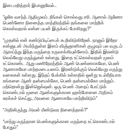
இடைமறித்தார் இமானுவேல்..
“ஓகே வசந்த் ஆதிமூலம். நீங்கள் சொல்வது சரி. ஆனால் ஆணோ
பெண்ணோ நினைத்த மாத்திரத்தில் தங்களை மாற்றிக்
கொள்வதால் என்ன பயன் இருக்கப் போகிறது?”
“முதலில் என் கண்டுபிடிப்பைக் கூறிவிடுகிறேன். நானும் இதோ
என்னுடன் அமர்ந்துள்ள இளம் விஞ்ஞானிகள் குழுவும் பல வருடம்
ஆராய்ந்து இந்த மருந்தை உருவாக்கியுள்ளோம். இதில் இரண்டு
வெவ்வேறு மருந்துகள் உள்ளது. இதை உட்கொள்வதன் மூலம்
உட்கொண்ட ஆறு மணிநேரத்தில் ஆண் பெண்ணாகவோ, பெண்
ஆணாகவோ மாற்றமடையலாம். இரண்டுக்கும் வெவ்வேறு மருந்து
வகைகள் உள்ளது. இந்தப் பேக்கில் உள்ளதில் ஒன்று உடல்ரீதியாக
உங்களை ஆண் தன்மைக்கோ, பெண் தன்மைக்கோ மாற்றும்.
மற்றொன்று இன்ஜெக்‌ஷன். ஒரு பெண் அதைப் போட்டுக்
கொண்டால் மூளை ஆண்களுக்கான ஹார்மோனை அதிகம்
சுரக்கச் செய்து, அவளை ஆணாகவே மாற்றிவிடும்”
“அதிலிருந்து அவள் மீண்டுவர நினைத்தால்?”
“மாற்று மருந்தான பெண்களுக்கான மருந்தை உட்கொண்டால்
போதும்”