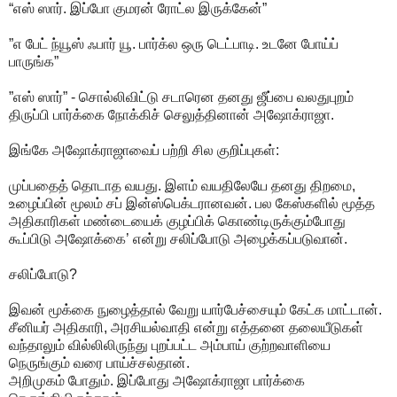
“எஸ் ஸார். இப்போ குமரன் ரோட்ல இருக்கேன்”
”எ பேட் ந்யூஸ் ஃபார் யூ. பார்க்ல ஒரு டெட்பாடி. உடனே போய்ப்
பாருங்க”
”எஸ் ஸார்” - சொல்லிவிட்டு சடாரென தனது ஜீப்பை வலதுபுறம்
திருப்பி பார்க்கை நோக்கிச் செலுத்தினான் அஷோக்ராஜா.
இங்கே அஷோக்ராஜாவைப் பற்றி சில குறிப்புகள்:
முப்பதைத் தொடாத வயது. இளம் வயதிலேயே தனது திறமை,
உழைப்பின் மூலம் சப் இன்ஸ்பெக்டரானவன். பல கேஸ்களில் மூத்த
அதிகாரிகள் மண்டையைக் குழப்பிக் கொண்டிருக்கும்போது
கூப்பிடு அஷோக்கை’ என்று சலிப்போடு அழைக்கப்படுவான்.
சலிப்போடு?
இவன் மூக்கை நுழைத்தால் வேறு யார்பேச்சையும் கேட்க மாட்டான்.
சீனியர் அதிகாரி, அரசியல்வாதி என்று எத்தனை தலையீடுகள்
வந்தாலும் வில்லிலிருந்து புறப்பட்ட அம்பாய் குற்றவாளியை
நெருங்கும் வரை பாய்ச்சல்தான்.
அறிமுகம் போதும். இப்போது அஷோக்ராஜா பார்க்கை