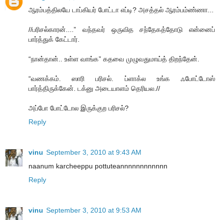
ஆரம்பத்திலயே டாப்கியர் போட்டா எப்டி? அசத்தல் ஆரம்பம்ண்ணா...
//பரிசல்காரன்....” வந்தவர் ஒருவித சந்தேகத்தோடு என்னைப்
பார்த்துக் கேட்டார்.
“நான்தான்.. உள்ள வாங்க” கதவை முழுவதுமாய்த் திறந்தேன்.
“வணக்கம். ஸாரி பரிசல். ப்ளாக்ல உங்க ஃபோட்டோஸ்
பார்த்திருக்கேன். டக்னு அடையாளம் தெரியல.//
அப்போ போட்டோல இருக்குற பரிசல்?
Reply
vinu
September 3, 2010 at 9:43 AM
naanum karcheeppu pottuteannnnnnnnnnnn
Reply
vinu
September 3, 2010 at 9:53 AM