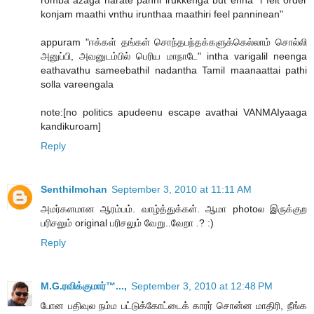
konjam maathi vnthu irunthaa maathiri feel panninean"
appuram "ஈக்கள் தங்கள் சொந்தபந்தக்களுக்கெல்லாம் சொல்லி
அனுப்பி, அவனுடம்பில் பெரிய மாநாடே" intha varigalil neenga
eathavathu sameebathil nadantha Tamil maanaattai pathi
solla vareengala
note:[no politics apudeenu escape avathai VANMAIyaaga
kandikuroam]
Reply
Senthilmohan
September 3, 2010 at 11:11 AM
அமர்களமான ஆரம்பம். வாழ்த்துக்கள். ஆமா photoல இருக்குற
பரிசலும் original பரிசலும் வேறு..வேறா .? :)
Reply
M.G.ரவிக்குமார்™...,
September 3, 2010 at 12:48 PM
போன பதிவுல நம்ம பட்டுக்கோட்டைக் காரர் சொன்ன மாதிரி, நீங்க