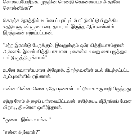
சொல்லப்போறீங்க. முந்தின ரெண்டு கொலைலயும் அதானே
சொன்னீங்க?”
கொஞ்ச நேரத்தில் உடம்பைப் புரட்டிப் போட்டுவிட்டு பிதுக்கிய
உதடுகளுடன் குணா வர, தயாராய் இருந்த ஆம்புலன்ஸில்
இறந்தவன் ஏற்றப்பட்டான்.
“மற்ற இரண்டு பேருக்கும், இவனுக்கும் ஒரே வித்தியாசம்தான்
அஷோக். இவன் வித்தியாசமான டிசைன்ல வலது கை புஜத்துல
டாட்டூ குத்திருக்கான்”
உடனே சுவாரஸ்யமான அஷோக், இறந்தவனின் உடல் கிடத்தப்பட்ட
ஆம்புலன்ஸில் ஏறினான்.
கன்னாபின்னாவென ஏதோ டிசைன் டாட்டூவாக உருமாறியிருந்தது.
சற்று நேரம் அதைப் பார்வையிட்டவன், சலித்தபடி கீழிறங்கப் போன
விநாடி, திடீரென ஒளிர்ந்தான்.
“குணா.. இங்க வாங்க..”
“என்ன அஷோக்?”