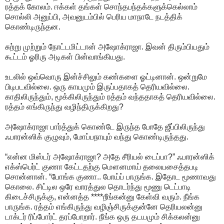
ரத்தக் கோலம். ஈக்கள் தங்கள் சொந்தபந்தக்களுக்கெல்லாம்
சொல்லி அனுப்பி, அவனுடம்பில் பெரிய மாநாடே நடத்திக்
கொண்டிருந்தன.
சுற்று முற்றும் நோட்டமிட்டான் அஷோக்ராஜா. இவன் திரும்பியதும்
கூட்டம் ஓரிரு அடிகள் பின்வாங்கியது.
உடலில் ஒவ்வொரு இன்ச்சிலும் கண்களை ஓட்டினான். ஒன்றுமே
பிடிபடவில்லை. ஒரு காயமும் இருப்பதாகத் தெரியவில்லை.
காதிலிருந்தும், மூக்கிலிருந்தும் ரத்தம் வந்ததாகத் தெரியவில்லை.
ரத்தம் எங்கிருந்து வழிந்திருக்கிறது?
அஷோக்ராஜா பார்த்துக் கொண்டே இருந்த போதே ஜீப்பிலிருந்து
ஃபாரன்ஸிக் குழுவும், மோப்பநாயும் வந்து கொண்டிருந்தது.
“என்ன மிஸ்டர் அஷோக்ராஜா? அதே சீரியல் டைப்பா?” ஃபாரன்ஸிக்
எக்ஸ்பெர்ட் குணா கேட்டதற்கு மௌனமாய் தலையசைத்தபடி
சொன்னான். “போங்க குணா.. போய்ப் பாருங்க. இதோட மூணாவது
கொலை. சிட்டில ஒரே வாரத்துல தொடர்ந்து மூணு டெட்பாடி
கிடைச்சிருக்கு, என்னத்த ****றீங்கன்னு கேள்வி வரும். நீங்க
பாருங்க. ரத்தம் எங்கிருந்து வழிஞ்சிருக்குன்னே தெரியலன்னு
டாக்டர் ரிப்போர்ட் தரப்போறார். நீங்க ஒரு தடயமும் சிக்கலன்னு