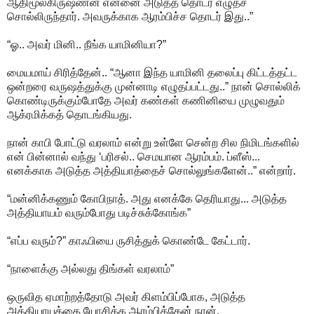
ஆதிமூலகிருஷ்ணன் என்னை அடுத்த தொடர் எழுதச்
சொல்லிருந்தார். அவருக்காக ஆரம்பிச்ச தொடர் இது..”
“ஓ.. அவர் மினி.. நீங்க யாமினியா?”
மையமாய் சிரித்தேன்.. “ஆனா இந்த யாமினி தலைப்பு கிட்டத்தட்ட
ஒன்றரை வருஷத்துக்கு முன்னாடி எழுதப்பட்டது..” நான் சொல்லிக்
கொண்டிருக்கும்போதே அவர் கண்கள் கணினியை முழுவதும்
ஆக்ரமிக்கத் தொடங்கியது.
நான் காபி போட்டு வரலாம் என்று உள்ளே சென்ற சில நிமிடங்களில்
என் பின்னால் வந்து ‘பரிசல்.. செமயான ஆரம்பம். ப்ளீஸ்...
எனக்காக அடுத்த அத்தியாத்தைச் சொல்லுங்களேன்..” என்றார்.
“மன்னிக்கணும் கோபிநாத். அது எனக்கே தெரியாது... அடுத்த
அத்தியாயம் வரும்போது படிச்சுக்கோங்க”
“எப்ப வரும்?” காஃபியை ருசித்துக் கொண்டே கேட்டார்.
“நாளைக்கு அல்லது திங்கள் வரலாம்”
ஒருவித ஏமாற்றத்தோடு அவர் கிளம்பிப்போக, அடுத்த
அத்தியாயத்தை யோசிக்க ஆரம்பித்தேன் நான்.