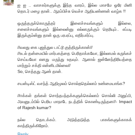
ஐ ஐ .. வாசகர்களுக்கு இந்த வாரம், இல்ல மாசமே ஒரே மினி
தொடர் மழை தான்.. ஆரம்பிச்சு வெச்ச ஆதியண்ணன் வாழ்க !!
ஒருத்தருக்கொருத்தர் இளைச்சவங்களும் இல்லை,
சளைச்சவங்களும் இல்லைன்னு எல்லாருக்கும் தெரியும்.. எப்படி
இருக்கும்ன்னு தான் ஒரு பரபரப்பு, எதிர்பார்ப்பு.
//வலது கை புஜத்துல டாட்டூ குத்திருக்கான்//
//உடல் தன்மையில் மார்பகத்தை பெரிதாக்கவோ, இல்லாமல் சுருங்கச்
செய்யவோ எனது மருந்து உதவும். ஆனால் ஜன்னேந்திரியத்தை
மாற்றும் சக்தி என்னிடமில்லை//
So, செத்தது ஆண் தான்.
சயன்டிஸ்ட் வசந்த் ஆதிமூலம் சொல்றதெல்லாம் உண்மையாங்க?
//ஈக்கள் தங்கள் சொந்தபந்தக்களுக்கெல்லாம் சொல்லி அனுப்பி,
அவனுடம்பில் பெரிய மாநாடே நடத்திக் கொண்டிருந்தன//- Impact
of Rajesh kumar?
நல்ல தொடக்கம். அடுத்தடுத்த பாகங்களுக்காகக்
காத்திருக்கிறோம்.
Reply