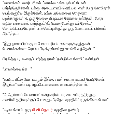
“வணக்கம். ஸாரி பரிசல். ப்ளாக்ல உங்க ஃபோட்டோஸ்
பார்த்திருக்கேன். டக்னு அடையாளம் தெரியல. என் பேரு கோபிநாத்.
பெங்களூர்ல இருக்கேன். உங்க பதிவுகளை ரெகுலரா
படிக்கறதுண்டு. ஒரு வேலை விஷயமா கோவை வந்தேன். போற
வழில உங்களைப் பார்த்துட்டுப் போலாமேன்னு வந்தேன்..”
சொல்லியபடியே தன் பாக்கெட்டிலிருந்து ஒரு பேனாவைப் பரிசாய்
அளித்தார்.
“இது நாலாயிரம் ரூபா பேனா பரிசல். உங்களுக்குத்தான்
பேனாக்கள்னா ரொம்ப பிடிக்குமேன்னு வாங்கி வந்தேன்..”
பிரமித்தபடி அதைப் பார்த்த நான் “நன்றிங்க கோபி” என்றேன்.
“பரவால்லைங்க...”
“ஸாரி.. வீட்ல வேற யாரும் இல்ல. நான் சுமாரா காஃபி போடுவேன்.
இருங்க” என்றபடி எழப்போனவனை கையமர்த்தினார்.
“அதெல்லாம் வேணாம்” என்றவரின் பார்வை உயிர்த்திருந்த
கணினித்திரைக்குப் போனது.. “ஏதோ எழுதிகிட்டிருக்கீங்க போல”
“ஆமா கோபி. ஒரு
மினி தொடர்
எழுதின நண்பர்