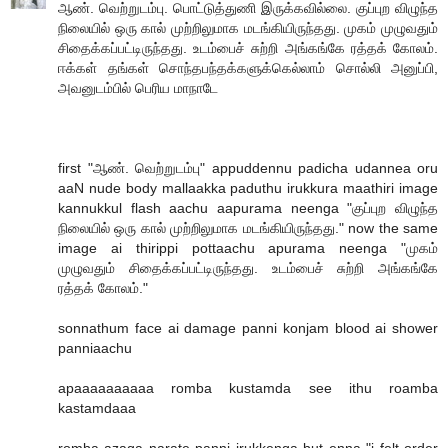
ஆண். வெற்றுடம்பு. பொட்டுத்துணி இருக்கவில்லை. குப்புற விழுந்த
நிலையில் ஒரு கால் முற்றிலுமாக மடங்கியிருந்தது. முகம் முழுவதும்
சிதைக்கப்பட்டிருந்தது. உடம்பைச் சுற்றி அங்கங்கே ரத்தக் கோலம்.
ஈக்கள் தங்கள் சொந்தபந்தக்களுக்கெல்லாம் சொல்லி அனுப்பி,
அவனுடம்பில் பெரிய மாநாடே
first "ஆண். வெற்றுடம்பு" appuddennu padicha udannea oru
aaN nude body mallaakka paduthu irukkura maathiri image
kannukkul flash aachu aapurama neenga "குப்புற விழுந்த
நிலையில் ஒரு கால் முற்றிலுமாக மடங்கியிருந்தது." now the same
image ai thirippi pottaachu apurama neenga "முகம்
முழுவதும் சிதைக்கப்பட்டிருந்தது. உடம்பைச் சுற்றி அங்கங்கே
ரத்தக் கோலம்."
sonnathum face ai damage panni konjam blood ai shower
panniaachu
apaaaaaaaaaa romba kustamda see ithu roamba
kastamdaaa
romba azaga narate panni irukkenga but enna "i felt order