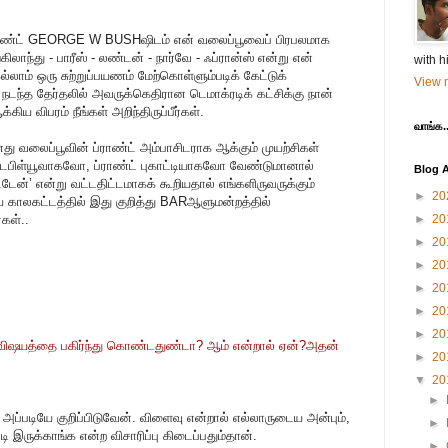
ெண்ட் GEORGE W BUSHஷிடம் என் வலைப்பூவைப் பிரபலமாக
ிலாந்து - பாரீஸ் - லண்டன் - நார்வே - ஃப்ரான்ஸ் என்று என்
with h
ல்லாம் ஒரு சுற்றுப்பயணம் மேற்கொள்ளும்படிக் கேட்டுக்
View m
டந்த தேர்தலில் அவருக்கெதிரான டெமாக்ரடிக் கட்சிக்கு நான்
 விபரம் நீங்கள் அறிந்திருப்பீர்கள்.
வாங்க..
ு வலைப்பூவின் ப்ராண்ட் அம்பாசிடராக ஆக்கும் முயற்சிகள்
் டபிள்யூவாகவோ, ப்ராண்ட் புகாட்டியாகவோ வேண்டுமானால்
Blog A
டேன்’ என்று வட்டதிட்டமாகக் கூறியதால் எங்களிருவருக்கும்
►
20
 காலகட்டத்தில் இது குறித்து BARஆளுமன்றத்தில்
்கள்..
►
20
►
20
►
20
►
20
►
20
►
20
த விஷயத்தை பகிர்ந்து கொண்டதுண்டா? ஆம் என்றால் ஏன்?அதன்
►
20
▼
20
►
்படியே குறிப்பிடுவேன். விளைவு என்றால் எல்லாருடைய அன்பும்,
►
டி இருக்காங்க என்ற விசாரிப்பு கிடைப்பதும்தான்.
►