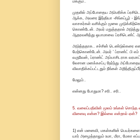
ம்க்கும்..
முதலில் அப்போதைய அமெரிக்க ப்ரசிட
ஆக்க, அவரை இந்தியா -சிங்கப்பூர் - இங்க
வாசகர்கள் வசிக்கும் மூலை முடுக்கிற்கெ
கொண்டேன். அவர் மறுத்ததால் அடுத்து ந
ஆதரவளித்து ஒபாமாவை ப்ரசிடெண்ட் ஆக்கிய
அடுத்ததாக.. சச்சின் டெண்டுல்கரை எனத
மேற்கொண்டேன். அவர் ‘ ப்ராண்ட் பி எம
வருவேன், ப்ராண்ட் அம்பாசிடராக வரமாட்
லேசான மனக்கசப்பு நேர்ந்து அப்போதைய
விவாதிக்கப்பட்டதும் நீங்கள் அறிந்திருப்பீர
மேலும்..
என்னது போதுமா? சரி.. சரி..
5. வலைப்பதிவின் மூலம் உங்கள் சொந்
விளைவு என்ன? இல்லை என்றால் ஏன்?
1) என் மனைவி, மகள்களின் பெயர்களை அப
யார் அழைத்தாலும் உமா, மீரா, மேகா எப்ப