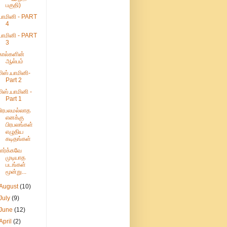
பகுதி)
யாமினி - PART
4
யாமினி - PART
3
கால்களின்
ஆல்பம்
மிஸ்.யாமினி-
Part 2
மிஸ்.யாமினி -
Part 1
பிரபலமல்லாத
எனக்கு
பிரபலங்கள்
எழுதிய
கடிதங்கள்
பார்க்கவே
முடியாத
படங்கள்
மூன்று...
August
(10)
July
(9)
June
(12)
April
(2)