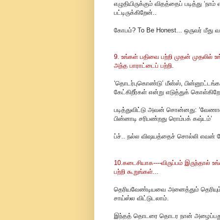
எழுதியிருக்கும் விதத்தைப் படித்து ‘நா
பட்டிருக்கிறேன்..
கோபம்? To Be Honest... ஒருவர் மீது வ
9. உங்கள் பதிவை பற்றி முதன் முதலில் 
அந்த பாராட்டைப் பற்றி.
‘தொடர்புகொண்டு’ மீன்ஸ், பின்னூட்டங்க
கேட்கிறீர்கள் என்று எடுத்துக் கொள்கிறே
படித்துவிட்டு அவன் சொன்னது: ‘வேணாண
பின்னாடி சரிபண்றது ரொம்பக் கஷ்டம்’
ப்ச்.. நல்ல விஷயத்தைச் சொல்லி எவன் க
10.கடைசியாக----விருப்பம் இருந்தால் உ
பற்றி கூறுங்கள்...
தெரியவேண்டியவை அனைத்தும் தெரியும்
சாய்ஸ்ல விட்டுடலாம்.
இந்தத் தொடரை தொடர நான் அழைப்பது