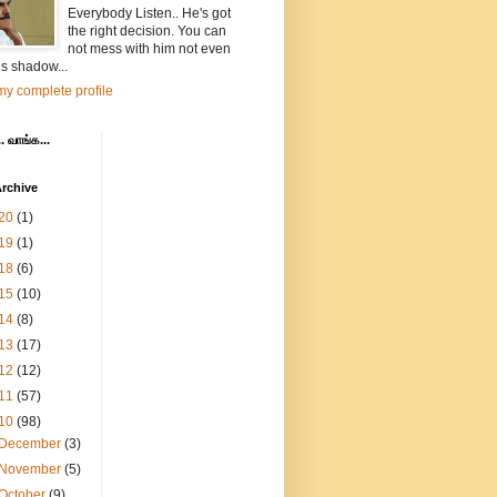
Everybody Listen.. He's got
the right decision. You can
not mess with him not even
is shadow...
y complete profile
. வாங்க...
rchive
20
(1)
19
(1)
18
(6)
15
(10)
14
(8)
13
(17)
12
(12)
11
(57)
10
(98)
December
(3)
November
(5)
October
(9)