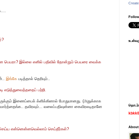
Create
....
Follow
்?
உடன்வரு
யான பெயரா? இல்லை எனில் பதிவில் தோன்றும் பெயரை வைக்க
்..
இங்கே
படித்தால் தெரியும்..
லடி எடுத்துவைத்ததைப் பற்றி.
்டிருக்கும் இணைப்பைக் க்ளிக்கினால் போதுமானது. (அதுக்காக
தொடர்பு
 வார்த்தைங்க.. தவிரவும்... வலைப்பதிவுன்னா கைவிரலடிதானே
kbkk
About
செய்ய என்னென்னவெல்லாம் செய்தீர்கள்?