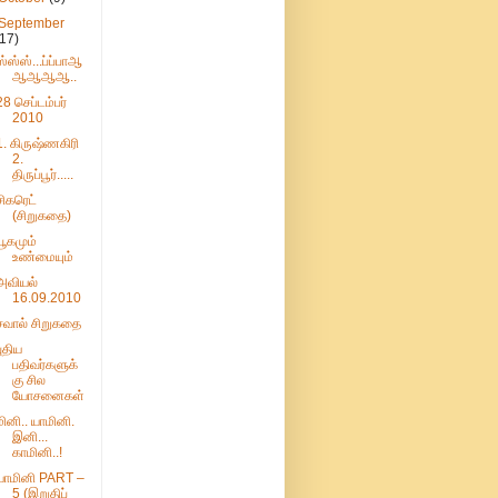
September
(17)
ஸ்ஸ்ஸ்...ப்ப்பாஆ
ஆஆஆஆ..
28 செப்டம்பர்
2010
1. கிருஷ்ணகிரி
2.
திருப்பூர்.....
சிகரெட்
(சிறுகதை)
யூகமும்
உண்மையும்
அவியல்
16.09.2010
சவால் சிறுகதை
புதிய
பதிவர்களுக்
கு சில
யோசனைகள்
மினி.. யாமினி.
இனி...
காமினி..!
யாமினி PART –
5 (இறுதிப்