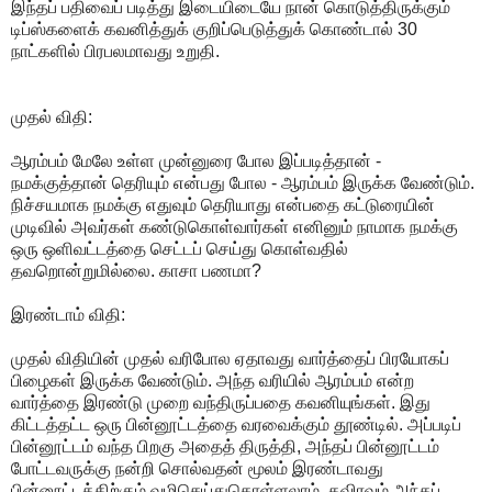
இந்தப் பதிவைப் படித்து இடையிடையே நான் கொடுத்திருக்கும்
டிப்ஸ்களைக் கவனித்துக் குறிப்பெடுத்துக் கொண்டால் 30
நாட்களில் பிரபலமாவது உறுதி.
முதல் விதி:
ஆரம்பம் மேலே உள்ள முன்னுரை போல இப்படித்தான் -
நமக்குத்தான் தெரியும் என்பது போல - ஆரம்பம் இருக்க வேண்டும்.
நிச்சயமாக நமக்கு எதுவும் தெரியாது என்பதை கட்டுரையின்
முடிவில் அவர்கள் கண்டுகொள்வார்கள் எனினும் நாமாக நமக்கு
ஒரு ஒளிவட்டத்தை செட்டப் செய்து கொள்வதில்
தவறொன்றுமில்லை. காசா பணமா?
இரண்டாம் விதி:
முதல் விதியின் முதல் வரிபோல ஏதாவது வார்த்தைப் பிரயோகப்
பிழைகள் இருக்க வேண்டும். அந்த வரியில் ஆரம்பம் என்ற
வார்த்தை இரண்டு முறை வந்திருப்பதை கவனியுங்கள். இது
கிட்டத்தட்ட ஒரு பின்னூட்டத்தை வரவைக்கும் தூண்டில். அப்படிப்
பின்னூட்டம் வந்த பிறகு அதைத் திருத்தி, அந்தப் பின்னூட்டம்
போட்டவருக்கு நன்றி சொல்வதன் மூலம் இரண்டாவது
பின்னூட்டத்திற்கும் வழிசெய்துகொள்ளலாம். தவிரவும் அந்தப்