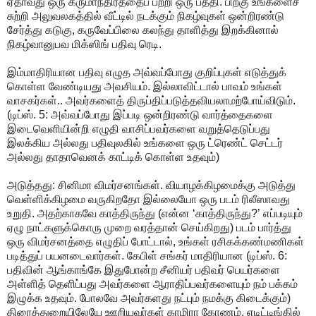
ஏதாவது ஒரு கருமாந்திரத்தைப் பற்றி ஒரு பத்தி. பிறகு உங்களைச்
சுற்றி அலுவலகத்தில் வீட்டில் நடக்கும் நிகழ்வுகள் ஒன்றிரண்டு
சேர்த்து கடுகு, கருவேப்பிலை கலந்து தாளித்து இறக்கினால்
நிகழ்வானுபவ மிக்ஸிங் பதிவு ரெடி.
இம்மாதிரியான பதிவு எழுத அவ்வப்போது குறிப்புகள் எடுத்துக்
கொள்ள வேண்டியது அவசியம். இல்லாவிட்டால் பாவம் உங்கள்
வாசகர்கள்.. அவர்களைத் திருப்திப்படுத்தவியலாமற்போய்விடும்.
(டிப்ஸ். 5: அவ்வப்போது இப்படி ஒன்றிரண்டு வார்த்தைகளை
இடைவெளியின்றி எழுதி வாசிப்பவர்களை வறுத்தெடுப்பது
இலக்கிய அல்லது பதிவுலகில் உங்களை ஒரு ட்ரெண்ட் செட்டர்
அல்லது தாதாவெனக் காட்டிக் கொள்ள உதவும்)
அடுத்தது: சினிமா விமர்சனங்கள். வியாழக்கிழமைக்கு அடுத்து
வெள்ளிக்கிழமை வருகிறதோ இல்லையோ ஒரு படம் ரிலீஸாவது
உறுதி. அதற்காகவே காத்திருந்து (என்ன ‘காத்திருந்து?’ எப்படியும்
ஏழு நாட்களுக்கொரு முறை வரத்தான் செய்கிறது) படம் பார்த்து
ஒரு விமர்சனத்தை எழுதிப் போட்டால், உங்கள் ரசிகக்கண்மணிகள்
படித்துப் பயனடைவார்கள். கேபிள் சங்கர் மாதிரியான (டிப்ஸ். 6:
பதிவின் ஆங்காங்கே இதுபோன்ற சீனியர் பதிவர் பெயர்களை
அள்ளித் தெளிப்பது அவர்களை ஆராதிப்பவர்களையும் நம் பக்கம்
இழுக்க உதவும். போலவே அவர்களது நட்பும் நமக்கு கிடைக்கும்)
திரைத்துறையிலேயே ஊறியவர்கள் காமிரா கோணம், எடிட்டிங்கில்