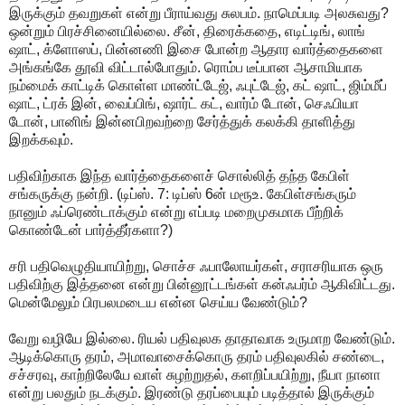
இருக்கும் தவறுகள் என்று பீராய்வது சுலபம். நாமெப்படி அலசுவது?
ஒன்றும் பிரச்சினையில்லை. சீன், திரைக்கதை, எடிட்டிங், லாங்
ஷாட், க்ளோஸப், பின்னணி இசை போன்ற ஆதார வார்த்தைகளை
அங்கங்கே தூவி விட்டால்போதும். ரொம்ப டீப்பான ஆசாமியாக
நம்மைக் காட்டிக் கொள்ள மாண்ட்டேஜ், ஃபுட்டேஜ், கட் ஷாட், ஜிம்மீப்
ஷாட், ட்ரக் இன், வைப்பிங், ஷார்ட் கட், வார்ம் டோன், செஃபியா
டோன், பானிங் இன்னபிறவற்றை சேர்த்துக் கலக்கி தாளித்து
இறக்கவும்.
பதிவிற்காக இந்த வார்த்தைகளைச் சொல்லித் தந்த கேபிள்
சங்கருக்கு நன்றி. (டிப்ஸ். 7: டிப்ஸ் 6ன் மரூஉ. கேபிள்சங்கரும்
நானும் ஃப்ரெண்டாக்கும் என்று எப்படி மறைமுகமாக பீற்றிக்
கொண்டேன் பார்த்தீர்களா?)
சரி பதிவெழுதியாயிற்று, சொச்ச ஃபாலோயர்கள், சராசரியாக ஒரு
பதிவிற்கு இத்தனை என்று பின்னூட்டங்கள் கன்ஃபர்ம் ஆகிவிட்டது.
மென்மேலும் பிரபலமடைய என்ன செய்ய வேண்டும்?
வேறு வழியே இல்லை. ரியல் பதிவுலக தாதாவாக உருமாற வேண்டும்.
ஆடிக்கொரு தரம், அமாவாசைக்கொரு தரம் பதிவுலகில் சண்டை,
சச்சரவு, காற்றிலேயே வாள் சுழற்றுதல், களறிப்பயிற்று, நீயா நானா
என்று பலதும் நடக்கும். இரண்டு தரப்பையும் படித்தால் இருக்கும்