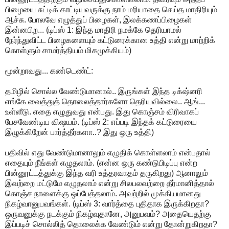
பிழையை சுட்டிக் காட்டியவருக்கு நாம் மரியாதை செய்த மாதிரியும்
ஆச்சு. போலவே எழுத்துப் பிழைகள், இலக்கணப்பிழைகள்
இன்னபிற... (டிப்ஸ் 1: இந்த மாதிரி நமக்கே தெரியாமல்
நேர்ந்துவிட்ட பிழைகளையும் கட்டுரைக்கான உத்தி என்று மாற்றிக்
கொள்ளும் சாமர்த்தியம் மிகமுக்கியம்)
மூன்றாவது... கண்டெண்ட்:
தமிழில் சொல்ல வேண்டுமானால்.. இருங்கள் இந்த டிக்‌ஷ்னரி
எங்கே வைத்துத் தொலைத்தார்களோ தெரியவில்லை.. ஆங்...
உள்ளீடு. எதை எழுதுவது என்பது. இது கொஞ்சம் விரிவாகப்
பேசவேண்டிய விஷயம். (டிப்ஸ் 2: எப்படி இந்தக் கட்டுரையை
இழுக்கிறேன் பார்த்தீர்களா..? இது ஒரு உத்தி)
பதிவில் எது வேண்டுமானாலும் எழுதிக் கொள்ளலாம் என்பதால்
எதையும் நீங்கள் எழுதலாம். (என்ன ஒரு கண்டுபிடிப்பு என்ற
பின்னூட்டத்துக்கு இந்த வரி உத்தரவாதம் தருகிறது) ஆனாலும்
இவற்றை மட்டுமே எழுதலாம் என்று சிலபலவற்றை தீர்மானித்தால்
கொஞ்ச நாளைக்கு ஒப்பேத்தலாம். அவற்றில் முக்கியமானது
நிகழ்வானுபவங்கள். (டிப்ஸ் 3: வார்த்தை புதிதாக இருக்கிறதா?
ஒருவனுக்கு நடக்கும் நிகழ்வுதானே, அனுபவம்? அதையெதற்கு
இப்படிச் சொல்லித் தொலைக்க வேண்டும் என்று தோன்றுகிறதா?