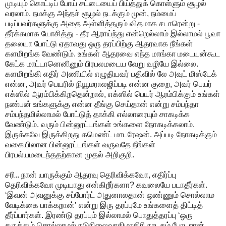
முடியும் கொட்டிப் போய் சட்டையைப் பிய்த்துக் கொள்ளும் சூழல்
வரலாம். நமக்கு அந்தச் சூழல் நடக்கும் முன், நம்மைப்
படிப்பவர்களுக்கு அதை அள்ளித்தரும் விதமாக சடாரென்று -
தீர்க்கமாக யோசித்து - தீர ஆராய்ந்து என்றெல்லாம் இல்லாமல் பூவா
தலையா போட்டு ஏதாவது ஒரு தரப்பிற்கு ஆதரவாக நீங்கள்
களமிறங்க வேண்டும். உங்கள் ஆதரவை எந்த மாங்கா மடையன்கூட
கேட்க மாட்டானெனினும் பிரபலமடைய வேறு வழியே இல்லை.
களமிறங்கி எதிர் அணியில் எழுதியவர் பதிவில் லே அவுட் மிஸ்டேக்
என்ன, அவர் பெயரில் நியூமராலஜிப்படி என்ன குறை, அவர் பெயர்
எக்ஸில் ஆரம்பிக்கிறதென்றால், எக்ஸில் பெயர் ஆரம்பிக்கும் உங்கள்
நண்பன் உங்களுக்கு என்ன தீங்கு செய்தான் என்று சம்பந்தா
சம்பந்தமில்லாமல் போட்டுத் தாக்கி எல்லாரையும் சாகடிக்க
வேண்டும். வரும் பின்னூட்டங்கள் உங்களை நோகடிக்கலாம்.
இருக்கவே இருக்கிறது கமெண்ட் மாடரேஷன். அப்படி நோகடிக்கும்
வகையிலான பின்னூட்டங்கள் வருவதே நீங்கள்
பிரபல்யமடைந்ததற்கான முதல் அறிகுறி.
சரி.. நான் யாருக்கும் ஆதரவு தெரிவிக்கவோ, எதிர்ப்பு
தெரிவிக்கவோ முடியாது என்கிறீர்களா? கவலையே படாதீர்கள்.
‘இவன் அவனுக்கு சப்போர்ட் அதுனாலதான் ஒண்ணும் சொல்லாம
வேடிக்கை பாக்கறான்’ என்று இரு தரப்புமே உங்களைத் திட்டித்
தீர்ப்பார்கள். இரண்டு தரப்பும் இல்லாமல் பொதுத்தரப்பு ‘ஒரு
கருத்தும் சொல்லாமல் நடுநிலைவாதிமாதிரி நாடகம் போடறான்