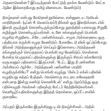
அதனாலென்ன? இப்படித்தான் போட்டுத் தாக்க வேண்டும். கேட்க
ஆளே இல்லாதபோது தமிழ் விளையாட வேண்டும்)
நிகழ்வுகள் என்பது வேறொன்றுமில்லை. என்னுடைய அவியல்
மாதிரிதான். (டிப்ஸ் 4: வெளம்பரம்!) நீங்கள் ஒரு இளநிக்கடையில்
இளநி குடித்துக் கொண்டிருக்கும்போது தூரத்தில் யாராவது சிறுநீர்
கழித்துக் கொண்டிருப்பார்கள். உடனே உங்களுக்குள் பொங்கி
எழுகிற சிறுநீரை.. ச்சே.. மன்னிக்கவும்.. சமூக அக்கறையை ஒரு
பத்தியாக சுருக்கி எழுத வேண்டும். போலவே, டூ வீலர் ஒட்டும்போது
நீங்கள் அடுத்தவனுக்குச் செய்யும் இம்சையை அடுத்தவன்
உங்களுக்குச் செய்ததாகப் பொங்கி எழ வேண்டும். சென்னை
போன்ற பெருநகரப் பதிவர்களுக்கு இருக்கும் சிரமம் உங்களோடு
வருபவனும் பதிவனாய் இருப்பான். ‘டேய்.. இது நீ பண்ணின
அக்கிரமம் ஆச்சே.. அடுத்தவன் பண்ணின மாதிரி
எழுதிருக்கியே?’ என்று பொங்கி எழுந்து ‘மிஸ்டர் எக்ஸ் பதிவில்
எழுதியது சுத்தப் பேத்தல். அவனொரு கபடநாடகவேஷதாரி
என்பதை இன்று கண்டு கொண்டேன்’ என்று ஆரம்பித்து ஒரு
பதிவெழுதி அவர்கள் பதிவுக்கு மேட்டர் தேற்றிவிடுவார்கள்.
வெளியூர்ப்பதிவர்களுக்கு இந்தத் தொல்லை, ஒப்பீட்டளவில்
குறைவே.
அப்புறம் இருக்கவே இருக்கிறது டி வி நிகழ்ச்சிகள்.. அதில்