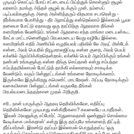
முடியும் கொட்டிப் போய் சட்டையைப் பிய்த்துக் கொள்ளும் சூழல்
வரலாம். நமக்கு அந்தச் சூழல் நடக்கும் முன், நம்மைப்
படிப்பவர்களுக்கு அதை அள்ளித்தரும் விதமாக சடாரென்று -
தீர்க்கமாக யோசித்து - தீர ஆராய்ந்து என்றெல்லாம் இல்லாமல் பூவா
தலையா போட்டு ஏதாவது ஒரு தரப்பிற்கு ஆதரவாக நீங்கள்
களமிறங்க வேண்டும். உங்கள் ஆதரவை எந்த மாங்கா மடையன்கூட
கேட்க மாட்டானெனினும் பிரபலமடைய வேறு வழியே இல்லை.
களமிறங்கி எதிர் அணியில் எழுதியவர் பதிவில் லே அவுட் மிஸ்டேக்
என்ன, அவர் பெயரில் நியூமராலஜிப்படி என்ன குறை, அவர் பெயர்
எக்ஸில் ஆரம்பிக்கிறதென்றால், எக்ஸில் பெயர் ஆரம்பிக்கும் உங்கள்
நண்பன் உங்களுக்கு என்ன தீங்கு செய்தான் என்று சம்பந்தா
சம்பந்தமில்லாமல் போட்டுத் தாக்கி எல்லாரையும் சாகடிக்க
வேண்டும். வரும் பின்னூட்டங்கள் உங்களை நோகடிக்கலாம்.
இருக்கவே இருக்கிறது கமெண்ட் மாடரேஷன். அப்படி நோகடிக்கும்
வகையிலான பின்னூட்டங்கள் வருவதே நீங்கள்
பிரபல்யமடைந்ததற்கான முதல் அறிகுறி.
சரி.. நான் யாருக்கும் ஆதரவு தெரிவிக்கவோ, எதிர்ப்பு
தெரிவிக்கவோ முடியாது என்கிறீர்களா? கவலையே படாதீர்கள்.
‘இவன் அவனுக்கு சப்போர்ட் அதுனாலதான் ஒண்ணும் சொல்லாம
வேடிக்கை பாக்கறான்’ என்று இரு தரப்புமே உங்களைத் திட்டித்
தீர்ப்பார்கள். இரண்டு தரப்பும் இல்லாமல் பொதுத்தரப்பு ‘ஒரு
கருத்தும் சொல்லாமல் நடுநிலைவாதிமாதிரி நாடகம் போடறான்