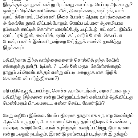
இருக்கும் தவறுகள் என்று பீராய்வது சுலபம். நாமெப்படி அலசுவது?
ஒன்றும் பிரச்சினையில்லை. சீன், திரைக்கதை, எடிட்டிங், லாங்
ஷாட், க்ளோஸப், பின்னணி இசை போன்ற ஆதார வார்த்தைகளை
அங்கங்கே தூவி விட்டால்போதும். ரொம்ப டீப்பான ஆசாமியாக
நம்மைக் காட்டிக் கொள்ள மாண்ட்டேஜ், ஃபுட்டேஜ், கட் ஷாட், ஜிம்மீப்
ஷாட், ட்ரக் இன், வைப்பிங், ஷார்ட் கட், வார்ம் டோன், செஃபியா
டோன், பானிங் இன்னபிறவற்றை சேர்த்துக் கலக்கி தாளித்து
இறக்கவும்.
பதிவிற்காக இந்த வார்த்தைகளைச் சொல்லித் தந்த கேபிள்
சங்கருக்கு நன்றி. (டிப்ஸ். 7: டிப்ஸ் 6ன் மரூஉ. கேபிள்சங்கரும்
நானும் ஃப்ரெண்டாக்கும் என்று எப்படி மறைமுகமாக பீற்றிக்
கொண்டேன் பார்த்தீர்களா?)
சரி பதிவெழுதியாயிற்று, சொச்ச ஃபாலோயர்கள், சராசரியாக ஒரு
பதிவிற்கு இத்தனை என்று பின்னூட்டங்கள் கன்ஃபர்ம் ஆகிவிட்டது.
மென்மேலும் பிரபலமடைய என்ன செய்ய வேண்டும்?
வேறு வழியே இல்லை. ரியல் பதிவுலக தாதாவாக உருமாற வேண்டும்.
ஆடிக்கொரு தரம், அமாவாசைக்கொரு தரம் பதிவுலகில் சண்டை,
சச்சரவு, காற்றிலேயே வாள் சுழற்றுதல், களறிப்பயிற்று, நீயா நானா
என்று பலதும் நடக்கும். இரண்டு தரப்பையும் படித்தால் இருக்கும்