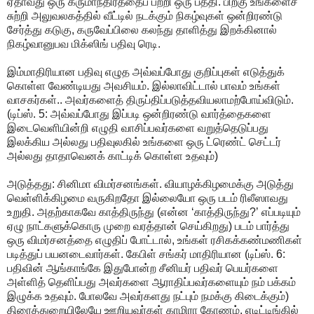
ஏதாவது ஒரு கருமாந்திரத்தைப் பற்றி ஒரு பத்தி. பிறகு உங்களைச்
சுற்றி அலுவலகத்தில் வீட்டில் நடக்கும் நிகழ்வுகள் ஒன்றிரண்டு
சேர்த்து கடுகு, கருவேப்பிலை கலந்து தாளித்து இறக்கினால்
நிகழ்வானுபவ மிக்ஸிங் பதிவு ரெடி.
இம்மாதிரியான பதிவு எழுத அவ்வப்போது குறிப்புகள் எடுத்துக்
கொள்ள வேண்டியது அவசியம். இல்லாவிட்டால் பாவம் உங்கள்
வாசகர்கள்.. அவர்களைத் திருப்திப்படுத்தவியலாமற்போய்விடும்.
(டிப்ஸ். 5: அவ்வப்போது இப்படி ஒன்றிரண்டு வார்த்தைகளை
இடைவெளியின்றி எழுதி வாசிப்பவர்களை வறுத்தெடுப்பது
இலக்கிய அல்லது பதிவுலகில் உங்களை ஒரு ட்ரெண்ட் செட்டர்
அல்லது தாதாவெனக் காட்டிக் கொள்ள உதவும்)
அடுத்தது: சினிமா விமர்சனங்கள். வியாழக்கிழமைக்கு அடுத்து
வெள்ளிக்கிழமை வருகிறதோ இல்லையோ ஒரு படம் ரிலீஸாவது
உறுதி. அதற்காகவே காத்திருந்து (என்ன ‘காத்திருந்து?’ எப்படியும்
ஏழு நாட்களுக்கொரு முறை வரத்தான் செய்கிறது) படம் பார்த்து
ஒரு விமர்சனத்தை எழுதிப் போட்டால், உங்கள் ரசிகக்கண்மணிகள்
படித்துப் பயனடைவார்கள். கேபிள் சங்கர் மாதிரியான (டிப்ஸ். 6:
பதிவின் ஆங்காங்கே இதுபோன்ற சீனியர் பதிவர் பெயர்களை
அள்ளித் தெளிப்பது அவர்களை ஆராதிப்பவர்களையும் நம் பக்கம்
இழுக்க உதவும். போலவே அவர்களது நட்பும் நமக்கு கிடைக்கும்)
திரைத்துறையிலேயே ஊறியவர்கள் காமிரா கோணம், எடிட்டிங்கில்