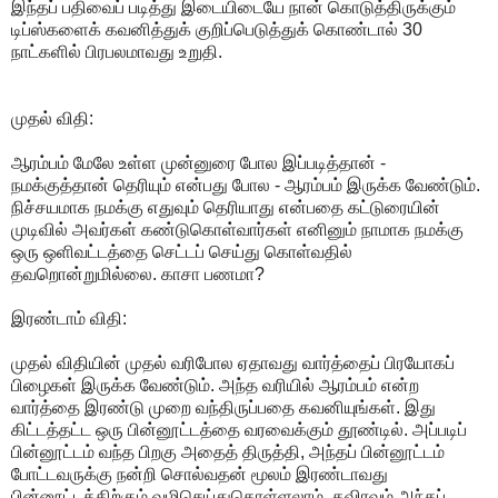
இந்தப் பதிவைப் படித்து இடையிடையே நான் கொடுத்திருக்கும்
டிப்ஸ்களைக் கவனித்துக் குறிப்பெடுத்துக் கொண்டால் 30
நாட்களில் பிரபலமாவது உறுதி.
முதல் விதி:
ஆரம்பம் மேலே உள்ள முன்னுரை போல இப்படித்தான் -
நமக்குத்தான் தெரியும் என்பது போல - ஆரம்பம் இருக்க வேண்டும்.
நிச்சயமாக நமக்கு எதுவும் தெரியாது என்பதை கட்டுரையின்
முடிவில் அவர்கள் கண்டுகொள்வார்கள் எனினும் நாமாக நமக்கு
ஒரு ஒளிவட்டத்தை செட்டப் செய்து கொள்வதில்
தவறொன்றுமில்லை. காசா பணமா?
இரண்டாம் விதி:
முதல் விதியின் முதல் வரிபோல ஏதாவது வார்த்தைப் பிரயோகப்
பிழைகள் இருக்க வேண்டும். அந்த வரியில் ஆரம்பம் என்ற
வார்த்தை இரண்டு முறை வந்திருப்பதை கவனியுங்கள். இது
கிட்டத்தட்ட ஒரு பின்னூட்டத்தை வரவைக்கும் தூண்டில். அப்படிப்
பின்னூட்டம் வந்த பிறகு அதைத் திருத்தி, அந்தப் பின்னூட்டம்
போட்டவருக்கு நன்றி சொல்வதன் மூலம் இரண்டாவது
பின்னூட்டத்திற்கும் வழிசெய்துகொள்ளலாம். தவிரவும் அந்தப்