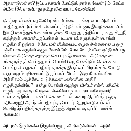
அதனாலென்ன? இப்படித்தான் போட்டுத் தாக்க வேண்டும். கேட்க
ஆளே இல்லாதபோது தமிழ் விளையாட வேண்டும்)
நிகழ்வுகள் என்பது வேறொன்றுமில்லை. என்னுடைய அவியல்
மாதிரிதான். (டிப்ஸ் 4: வெளம்பரம்!) நீங்கள் ஒரு இளநிக்கடையில்
இளநி குடித்துக் கொண்டிருக்கும்போது தூரத்தில் யாராவது சிறுநீர்
கழித்துக் கொண்டிருப்பார்கள். உடனே உங்களுக்குள் பொங்கி
எழுகிற சிறுநீரை.. ச்சே.. மன்னிக்கவும்.. சமூக அக்கறையை ஒரு
பத்தியாக சுருக்கி எழுத வேண்டும். போலவே, டூ வீலர் ஒட்டும்போது
நீங்கள் அடுத்தவனுக்குச் செய்யும் இம்சையை அடுத்தவன்
உங்களுக்குச் செய்ததாகப் பொங்கி எழ வேண்டும். சென்னை
போன்ற பெருநகரப் பதிவர்களுக்கு இருக்கும் சிரமம் உங்களோடு
வருபவனும் பதிவனாய் இருப்பான். ‘டேய்.. இது நீ பண்ணின
அக்கிரமம் ஆச்சே.. அடுத்தவன் பண்ணின மாதிரி
எழுதிருக்கியே?’ என்று பொங்கி எழுந்து ‘மிஸ்டர் எக்ஸ் பதிவில்
எழுதியது சுத்தப் பேத்தல். அவனொரு கபடநாடகவேஷதாரி
என்பதை இன்று கண்டு கொண்டேன்’ என்று ஆரம்பித்து ஒரு
பதிவெழுதி அவர்கள் பதிவுக்கு மேட்டர் தேற்றிவிடுவார்கள்.
வெளியூர்ப்பதிவர்களுக்கு இந்தத் தொல்லை, ஒப்பீட்டளவில்
குறைவே.
அப்புறம் இருக்கவே இருக்கிறது டி வி நிகழ்ச்சிகள்.. அதில்