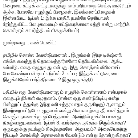
பிழையை சுட்டிக் காட்டியவருக்கு நாம் மரியாதை செய்த மாதிரியும்
ஆச்சு. போலவே எழுத்துப் பிழைகள், இலக்கணப்பிழைகள்
இன்னபிற... (டிப்ஸ் 1: இந்த மாதிரி நமக்கே தெரியாமல்
நேர்ந்துவிட்ட பிழைகளையும் கட்டுரைக்கான உத்தி என்று மாற்றிக்
கொள்ளும் சாமர்த்தியம் மிகமுக்கியம்)
மூன்றாவது... கண்டெண்ட்:
தமிழில் சொல்ல வேண்டுமானால்.. இருங்கள் இந்த டிக்‌ஷ்னரி
எங்கே வைத்துத் தொலைத்தார்களோ தெரியவில்லை.. ஆங்...
உள்ளீடு. எதை எழுதுவது என்பது. இது கொஞ்சம் விரிவாகப்
பேசவேண்டிய விஷயம். (டிப்ஸ் 2: எப்படி இந்தக் கட்டுரையை
இழுக்கிறேன் பார்த்தீர்களா..? இது ஒரு உத்தி)
பதிவில் எது வேண்டுமானாலும் எழுதிக் கொள்ளலாம் என்பதால்
எதையும் நீங்கள் எழுதலாம். (என்ன ஒரு கண்டுபிடிப்பு என்ற
பின்னூட்டத்துக்கு இந்த வரி உத்தரவாதம் தருகிறது) ஆனாலும்
இவற்றை மட்டுமே எழுதலாம் என்று சிலபலவற்றை தீர்மானித்தால்
கொஞ்ச நாளைக்கு ஒப்பேத்தலாம். அவற்றில் முக்கியமானது
நிகழ்வானுபவங்கள். (டிப்ஸ் 3: வார்த்தை புதிதாக இருக்கிறதா?
ஒருவனுக்கு நடக்கும் நிகழ்வுதானே, அனுபவம்? அதையெதற்கு
இப்படிச் சொல்லித் தொலைக்க வேண்டும் என்று தோன்றுகிறதா?