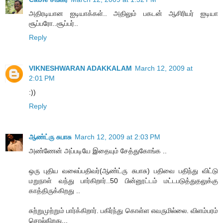
அதிரடியான ஐடியாக்கள்.. அதிலும் பகடன் ஆசிரியர் ஐடியா
சூப்பரோ..சூப்பர்..
Reply
VIKNESHWARAN ADAKKALAM
March 12, 2009 at
2:01 PM
:))
Reply
ஆண்ட்ரு சுபாசு
March 12, 2009 at 2:03 PM
அண்ணேன் அப்படியே இதையும் சேத்துகோங்க ..
ஒரு புதிய வலைப்பதிவர்(ஆண்ட்ரு சுபாசு) பதிவை பதிந்து விட்டு
மறுநாள் வந்து பார்கிறார்..50 பின்னூட்டம் மட்டபடுத்துதலுக்கு
காத்திருக்கிறது ..
சுற்றுமுற்றும் பார்க்கிறார். பகிர்ந்து கொள்ள எவருமில்லை. விளம்பரம்
சொல்கிறது...