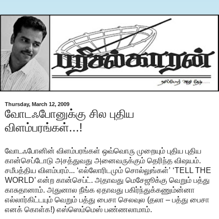
Thursday, March 12, 2009
வோடஃபோனுக்கு சில புதிய
விளம்பரங்கள்...!
வோடஃபோனின் விளம்பரங்கள் ஒவ்வொரு முறையும் புதிய புதிய
கான்செப்டோடு அசத்துவது அனைவருக்கும் தெரிந்த விஷயம்.
சமீபத்திய விளம்பரம்... ‘எல்லோரிடமும் சொல்லுங்கள்’ ‘TELL THE
WORLD’ என்ற கான்செப்ட். அதாவது மெசேஜூக்கு வெறும் பத்து
காசுதானாம். அதுனால நீங்க ஏதாவது பகிர்ந்துக்கணும்ன்னா
எல்லார்கிட்டயும் வெறும் பத்து பைசா செலவுல (தலா – பத்து பைசா
எனக் கொள்க!) எஸ்ஸெம்மெஸ் பண்ணலாமாம்.