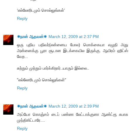
‘எல்லோரிடமும் சொல்லுங்கள்’
Reply
☀நான் ஆதவன்☀
March 12, 2009 at 2:37 PM
ஒரு புதிய பதிவர்(என்னைய போல) மொக்கையா எழுதி அது
அன்னைக்கு பூரா சூடான இடக்கையில இருக்கு. ஆயிரம் ஹிட்ஸ்
வேற...
சுற்றும் முற்றும் பார்க்கிறார்..யாரும் இல்லை..
"எல்லோரிடமும் சொல்லுங்கள்"
Reply
☀நான் ஆதவன்☀
March 12, 2009 at 2:39 PM
அய்யோ கொஞ்சம் டைப் பண்ண லேட்டாக்குனா ஆண்ட்ரூ சுபாசு
முந்திகிட்டாரே....
Reply