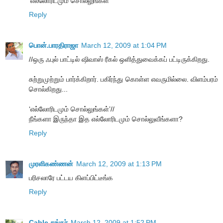
‘எல்லோரிடமும் சொல்லுங்கள்’
Reply
பொன்.பாரதிராஜா
March 12, 2009 at 1:04 PM
//ஒரு ஃபுல் பாட்டில் ஷிவாஸ் ரீகல் ஒளித்துவைக்கப் பட்டிருக்கிறது.
சுற்றுமுற்றும் பார்க்கிறார். பகிர்ந்து கொள்ள எவருமில்லை. விளம்பரம்
சொல்கிறது...
‘எல்லோரிடமும் சொல்லுங்கள்’//
நீங்களா இருந்தா இத எல்லோரிடமும் சொல்லுவீங்களா?
Reply
முரளிகண்ணன்
March 12, 2009 at 1:13 PM
பரிசலாரே பட்டய கிளப்பிட்டீங்க
Reply
Cable சங்கர்
March 12, 2009 at 1:52 PM