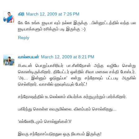
கிரி
March 12, 2009 at 7:26 PM
கே கே உங்க ஐடியா வும் நல்லா இருக்கு ..பின்னூட்டத்தில் வந்த பல
ஐடியாக்களும் ரசிக்கும் படி இருக்கு :-)
Reply
வால்பையன்
March 12, 2009 at 8:21 PM
//பகடன் பொறுப்பாசிரியர் பா.சீனிநேசன் அந்த வழியே சென்று
கொண்டிருக்கிறார். தியேட்டர் ஒன்றில் சிவா மனசுல சக்தி போஸ்டர்.
‘அட.. இன்னும் ஓடுதுப்பா’ என்று சந்தோஷப் பட்டபடி அருகில்
செல்கிறார். வாசலில் ஹவுஸ்ஃபுல் போர்ட்!
சந்தோஷத்தில் உடலெல்லாம் வியர்க்க சுற்றுமுற்றும் பார்க்கிறார்.
பகிர்ந்து கொள்ள எவருமில்லை. விளம்பரம் சொல்கிறது...
‘எல்லோரிடமும் சொல்லுங்கள்’//
இவரு சந்தோசப்படுறதுல ஒரு நியாயம் இருக்கு!