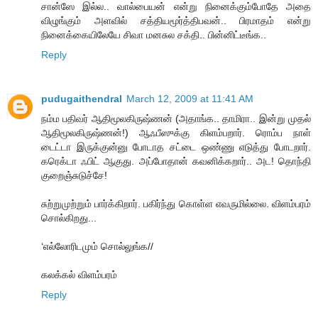
சான்ஸே இல்ல.. வால்பையன் என்று நினைக்கும்போதே அதை
விழுங்கும் அளவில் சத்தியமூர்த்திபவன்.. பிரமாதம் என்று
நினைக்கையிலேயே சிவா மனசுல சக்தி.. பின்னிட்டீங்க..
Reply
pudugaithendral
March 12, 2009 at 11:41 AM
நம்ம பதிவர் ஆதிமூலகிருஷ்ணன் (அதாங்க.. தாமிரா.. இன்று முதல்
ஆதிமூலகிருஷ்ணன்!) ஆஃபீஸுக்கு கிளம்பறார். ரொம்ப நாள்
டைட்டா இருக்குன்னு போடாத சட்டை ஒண்ணு எடுத்து போடறார்.
கரெக்டா ஃபிட் ஆகுது. அப்போதான் கவனிக்கறார்.. அட! தொந்தி
குறைஞ்சுடுச்சே!
சுற்றுமுற்றும் பார்க்கிறார். பகிர்ந்து கொள்ள எவருமில்லை. விளம்பரம்
சொல்கிறது...
‘எல்லோரிடமும் சொல்லுங்க//
கலக்கல் விளம்பரம்
Reply