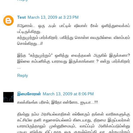
Test
March 13, 2009 at 3:23 PM
//ஆனால்.. ஒரு ஃபுல் பாட்டில் ஷிவாஸ் ரீகல் ஒளித்துவைக்கப்
பட்டிருக்கிறது.
சுற்றுமுற்றும் பார்க்கிறார். பகிர்ந்து கொள்ள எவருமில்லை. விளம்பரம்
சொல்கிறது...//
இந்த "சுற்றுமுற்றும்" ஒளித்து வைத்தவன் அருகில் இருக்கனா?
இல்லை கம்பனிக்கு யாராவது இருக்காங்களா ? என்று பார்க்கிறார்
...
Reply
இமைசோரான்
March 13, 2009 at 8:06 PM
கலக்கிடீங்க பரிசல், இதோ என்னோட ஐடியா...!!!
திடீர்னு நம்ம அரசியல்வாதிகள் எல்லோரும் தங்கள் வாரிசுகளுக்கு
கட்சியில தனி சலுகையெல்லாம் கிடையாது, திறமை இருப்பவர்கள்
யாராயிருந்தாலும் முன்னுரிமையும், வாய்ப்பும் அளிக்கப்படும்ன்னு
முடிவு எடுத்து விட்டதாக ஒரு குறுஞ்செய்தி வர, சுற்றுமுற்றும்