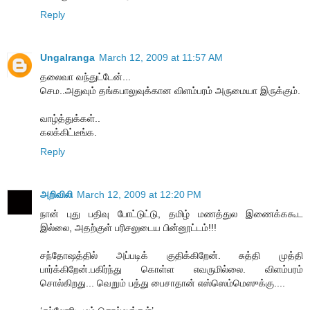
Reply
Ungalranga
March 12, 2009 at 11:57 AM
தலைவா வந்துட்டேன்...
செம..அதுவும் தங்கபாலுவுக்கான விளம்பரம் அருமையா இருக்கும்.
வாழ்த்துக்கள்..
கலக்கிட்டீங்க.
Reply
அறிவிலி
March 12, 2009 at 12:20 PM
நான் புது பதிவு போட்டுட்டு, தமிழ் மணத்துல இணைக்ககூட
இல்லை, அதற்குள் பரிசலுடைய பின்னூட்டம்!!!
சந்தோஷத்தில் அப்படிக் குதிக்கிறேன். சுத்தி முத்தி
பார்க்கிறேன்.பகிர்ந்து கொள்ள எவருமில்லை. விளம்பரம்
சொல்கிறது... வெறும் பத்து பைசாதான் எஸ்ஸெம்மெஸுக்கு....