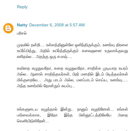
Reply
Natty
December 6, 2008 at 5:57 AM
பரிசல்
முதலில் நன்றி.... உள்ளத்தினுள்ளே ஒளிந்திருக்கும், உணர்வு திரளை
உயிர்ப்பித்து, அதில் உயிர்த்திருக்கும் கலைஞனை உருவாக்குவது
எளிதல்ல... அதற்கு ஒரு சபாஷ்....
கவிதை எழுதுவதோ, கதை எழுதுவதோ, சாதிக்க முடியாத உயரம்
அல்ல.. ஆனால் சாதித்தவர்கள், பிறர் மனதில் இடம் பிடித்தவர்கள்
மிக்குறைவே... .அது பாடம் அல்ல, மனப்பாடம் செய்ய, உணர்வு.....
அந்த உணர்வில் தோன்றும் சுயம்பு...
உங்களுடைய எழுத்தால் இன்று.. நானும் எழுதினேன்... உங்கள்
பார்வைக்காக, இதோ இந்த பின்னூட்டத்திலேயே அதை
வெளியிடுகிறேன்...