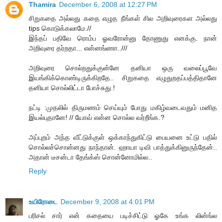
Thamira
December 6, 2008 at 12:27 PM
சிறுகதை அல்லது கதை எழுத நீங்கள் சில அறிவுரைகள அல்லது
tips கொடுக்கலாமே.//
இந்தப் பதிவே ரொம்ப ஓவரோன்னு தோணுது எனக்கு. நான்
அறிவுரை தர்றதா... என்னங்ணா..///
அறிவுரை சொல்றதுக்குன்னே தனியா ஒரு வலைப்பூவே
இயங்கிக்கொண்டிருக்கிறதே.. சிறுகதை எழுதுறதப்பத்திதானே
தனியா சொல்லிட்டா போச்சுது.!
நட்டி :முதலில் திருமணம் செய்யும் போது மகிழ்வடைவதும் மனித
இயல்புதானே! // யோவ் என்ன சொல்ல வர்றீங்க.?
அப்புறம் அந்த வீட்டுக்குள் ஒக்காந்துகிட்டு பையனை உட்டு பதில்
சொல்லச்சொன்னது நாந்தான். ஹாயா டிவி பாத்துக்கினுருந்தேன்..
அதான் டீசன்டா தேங்க்ஸ் சொன்னோமில்ல..
Reply
உயிரோடை
December 9, 2008 at 4:01 PM
ப‌ரிச‌ல் சார் என் க‌தையை ப‌டிச்சிட்டு ஓகே உங்க‌ லின்ங்ல‌