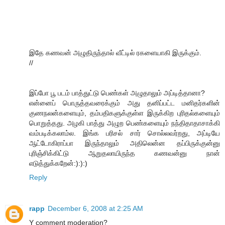
இதே கணவன் அழுதிருந்தால் வீட்டில் ரகளையாகி இருக்கும்.
//
இப்போ பூ படம் பாத்துட்டு பெண்கள் அழுதாலும் அப்டித்தானா?
என்னைப் பொருத்தவரைக்கும் அது தனிப்பட்ட மனிதர்களின்
குணநலன்களையும், தம்பதிகளுக்குள்ள இருக்கிற புரிதல்களையும்
பொறுத்தது. அழகி பாத்து அழுற பெண்களையும் நந்திதாதாசாக்கி
வம்படிக்கலாம்ல. இங்க பரிசல் சார் சொல்லவர்றது, அப்டியே
ஆட்டோகிராப்பா இருந்தாலும் அதிலென்ன தப்பிருக்குன்னு
புரிஞ்சிக்கிட்டு ஆறுதலாயிருந்த கணவன்னு நான்
எடுத்துக்கறேன்:):):)
Reply
rapp
December 6, 2008 at 2:25 AM
Y comment moderation?