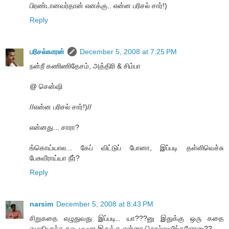
பிரண்டானவர்தான் எனக்கு.. என்ன பரிசல் சார்!)
Reply
பரிசல்காரன்
December 5, 2008 at 7:25 PM
நன்றீ கணிணிதேசம், அத்திரி & சிம்பா
@ சென்ஷி
//என்ன பரிசல் சார்!)//
என்னது... சாரா?
ங்கொய்யால... கேப் விட்டுப் போனா, இப்படி தள்ளிவெச்சு
பேசுவீராய்யா நீர்?
Reply
narsim
December 5, 2008 at 8:43 PM
சிறுகதை எழுதுவது இப்படி.. யா???னு இதுக்கு ஒரு கதை
எழுதியாச்சு தல..பயமா இருக்கு என்னா சொல்லுவீங்களோனு??