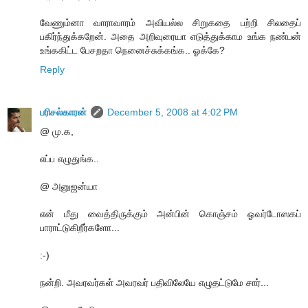
வேணும்னா வாராவாரம் அவியல்ல சிறுகதை பற்றி சிலதைப்
பகிர்ந்துக்கறேன். அதை அறிவுரையா எடுத்துக்காம உங்க நண்பன்
உங்ககிட்ட பேசறதா நெனைச்சுக்கங்க.. ஓக்கே?
Reply
பரிசல்காரன்
December 5, 2008 at 4:02 PM
@ மு.க,
எப்ப எழுதுங்க..
@ அனுஜன்யா
என் மீது வைத்திருக்கும் அன்பின் கொஞ்சம் ஓவர்டோஸகப்
பாராட்டுகிறீர்களோ...
:-)
நன்றி. அவரவர்கள் அவரவர் பதிவிலேயே எழுதட்டுமே சார்...