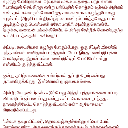
எழுந்து போகிறார்கள், அவர்கள் முகம் படத்தைப் பற்றி என்ன
ரியாக்‌ஷன் செய்கிறது என்று பார்ப்பதில் கொஞ்சம் ஆர்வம் அதிகம்
என்பதால் எல்லாரும் போனபிறகு சாவகாசமாக எழுந்துபோவது
வழக்கம். (அழகி படம் திருப்பூர் டைமண்டில் பார்த்தபோது, படம்
முடிந்தும் ஒரு பெண்மணி ஏதோ மாதிரி அமர்ந்துகொண்டே
இருக்க, கணவன் பக்கத்திலேயே அமர்ந்து தேற்றிக் கொண்டிருந்த
காட்சி, படத்தைவிட கவிதை!)
அப்படி, கடைசியாக எழுந்து போகும்போது, ஒரு சீட்டில் இரண்டு
புத்தகங்கள். ஸஸிதான் பார்த்தான். ‘டேய். இந்தா லைப்ரரி புக்ஸ்
போலிருக்கு. நீதான் எல்லா லைப்ரரிக்கும் போவியே’ என்று
என்னிடம் குடுத்துவிட்டான்.
ஒன்று தமிழ்வாணனின் சங்கர்லால் துப்பறிகிறார் என்பது
ஞாபகமிருக்கிறது. இன்னொன்று ஞாபகமில்லை.
அன்றிரவே நண்பர்கள் கூடும்போது அந்தப் புத்தகங்களை எப்படி
உரியவரிடம் ஒப்படைப்பது என்று கூட்டாலோசனை நடந்தது.
நூலகத்திலேயே கொடுத்துவிடலாம் என்ற ஆலோசனை
நிராகரிக்கப்பட்டது.
‘புக்கை தவற விட்டவர், தொலைஞ்சுடுச்சுன்னு எப்போ போய்
சொல்லுவாரோ.. அதுவரைக்கும் நூலகத்துல இருக்கறவங்களும்