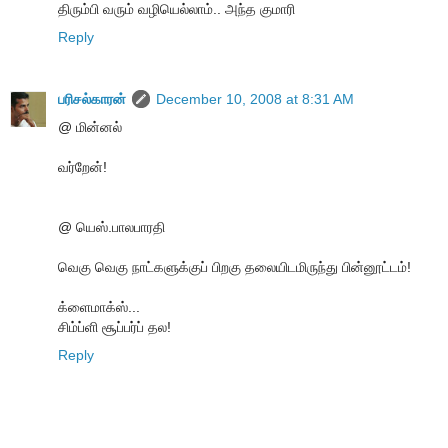
திரும்பி வரும் வழியெல்லாம்.. அந்த குமாரி
Reply
பரிசல்காரன்
December 10, 2008 at 8:31 AM
@ மின்னல்
வர்றேன்!
@ யெஸ்.பாலபாரதி
வெகு வெகு நாட்களுக்குப் பிறகு தலையிடமிருந்து பின்னூட்டம்!
க்ளைமாக்ஸ்...
சிம்ப்ளி சூப்பர்ப் தல!
Reply