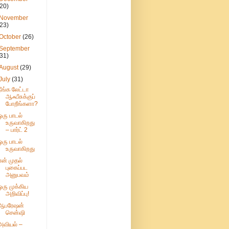
(20)
November
(23)
October
(26)
September
(31)
August
(29)
July
(31)
நீங்க லேட்டா
ஆஃபீசுக்குப்
போறீங்களா?
ஒரு பாடல்
உருவாகிறது
– பார்ட் 2
ஒரு பாடல்
உருவாகிறது
என் முதல்
புகைப்பட
அனுபவம்
ஒரு முக்கிய
அறிவிப்பு!
ஆபரேஷன்
சென்ஷி
அவியல் –