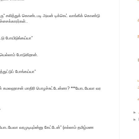
பாரு” சலித்துக் கொண்டபடி அவன் டிக்கெட் வாங்கிக் கொண்டு
சைக்காரர்கள்..
்டு போயிடுங்கய்யா”
யெல்லாம் போடுகிறான்.
த்துட்டுப் போங்கய்யா”
ப
ன் கமலஹாசன் மாதிரி பொழச்சுட்டேன்னா? ***யோடயேவா வர
”
►
►
்டியோடயேவா வரமுடியும்ன்னு கேட்டேன்” (எல்லாம் தமிழ்மண