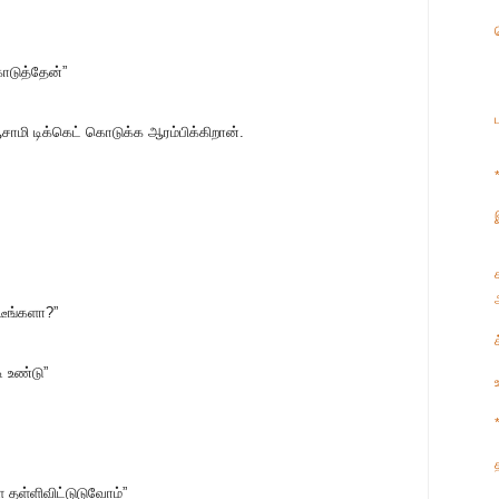
ொடுத்தேன்”
சாமி டிக்கெட் கொடுக்க ஆரம்பிக்கிறான்.
டீங்களா?”
 உண்டு”
ே தள்ளிவிட்டுடுவோம்”