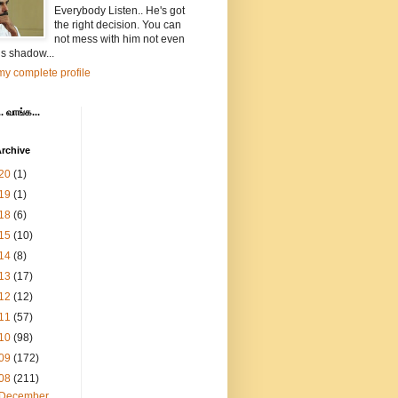
Everybody Listen.. He's got
the right decision. You can
not mess with him not even
is shadow...
y complete profile
. வாங்க...
rchive
20
(1)
19
(1)
18
(6)
15
(10)
14
(8)
13
(17)
12
(12)
11
(57)
10
(98)
09
(172)
08
(211)
December