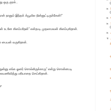
ு ஒரு குரல்..
►
நானும் இந்தக் க்யூவில நின்னுட்டிருக்கேன்!”
►
►
ன் உடனே கிளம்பறேன்” என்றபடி முதலாமவன் கிளம்புகிறான்.
►
▼
ம் பையன் வருகிறான்.
ாதுன்னு எங்க ஓனர் சொல்லிருக்காரு” என்று சொன்னபடி
ாலையணிவித்து மரியாதை செய்கிறான்.
?”