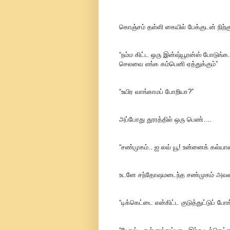
கொஞ்சம் தள்ளி கையில் பேக்குடன் நிற்கும
“நம்ம கிட்ட ஒரு இன்ஷ்யூரன்ஸ் போடுங்
செலவை எங்க கம்பெனி ஏத்துக்கும்”
“உயிர வாங்காமப் போறியா?”
அப்போது தூரத்தில் ஒரு பெண்....
“சண்முகம்.. ஐ லவ் யூ! உன்னைக் கல்யா
உடனே சந்தோஷமடைந்த சண்முகம் அவளை நோ
“டிக்கெட்டை என்கிட்ட குடுத்துட்டுப் ப