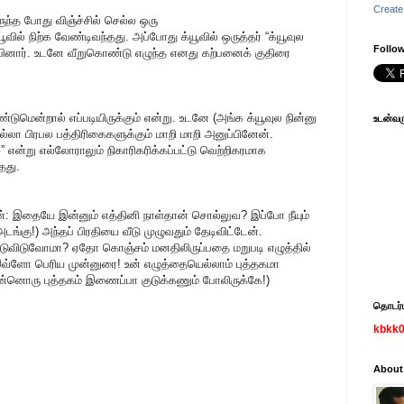
Create
ிருந்த போது விஞ்ச்சில் செல்ல ஒரு
 நிற்க வேண்டிவந்தது. அப்போது க்யூவில் ஒருத்தர் “க்யூவுல
Follow
லம்பினார். உடனே வீறுகொண்டு எழுந்த எனது கற்பனைக் குதிரை
்டுமென்றால் எப்படியிருக்கும் என்று. உடனே (அங்க க்யூவுல நின்னு
உடன்வரு
எல்லா பிரபல பத்திரிகைகளுக்கும் மாறி மாறி அனுப்பினேன்.
சு” என்று எல்லோராலும் நிகாரிகரிக்கப்பட்டு வெற்றிகரமாக
தது.
்: இதையே இன்னும் எத்தினி நாள்தான் சொல்லுவ? இப்போ நீயும்
அடங்கு!) அந்தப் பிரதியை வீடு முழுவதும் தேடிவிட்டேன்.
டுவிடுவோமா? ஏதோ கொஞ்சம் மனதிலிருப்பதை மறுபடி எழுத்தில்
 இவ்ளோ பெரிய முன்னுரை! உன் எழுத்தையெல்லாம் புத்தகமா
னொரு புத்தகம் இணைப்பா குடுக்கணும் போலிருக்கே!)
தொடர்பு
kbkk
About