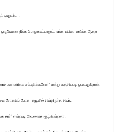
் ஒருவர்....
க. ஒருவேளை நீங்க பொழச்சுட்டாலும், உங்க உயிரை எடுக்க ஆகற
ணம் பண்ணிக்க சம்மதிக்கறேன்” என்று கத்தியபடி ஓடிவருகிறாள்.
க்கிப் போக, க்யூவில் நின்றிருந்த சிலர்..
ோங்க சார்” என்றபடி அவனைச் சூழ்கின்றனர்.