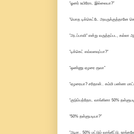
“ஓனர் உயிரோட இல்லையா?”
“மொத டிக்கெட்டே அவருக்குத்தானே க
”அடப்பாவி” என்று வருத்தப்பட, கல்லா ஆ
”டிக்கெட் எவ்வளவுப்பா?”
“ஒண்ணு ஏழரை ரூவா”
“ஏழரையா? சரிதான்.. கம்மி பண்ண மாட்
“குடும்பத்தோட வாங்கினா 50% தள்ளுபடி
“50% தள்ளுபடியா?”
“ஆமா.. 50% மட்டும் வாங்கீட்டு, நாங்கள