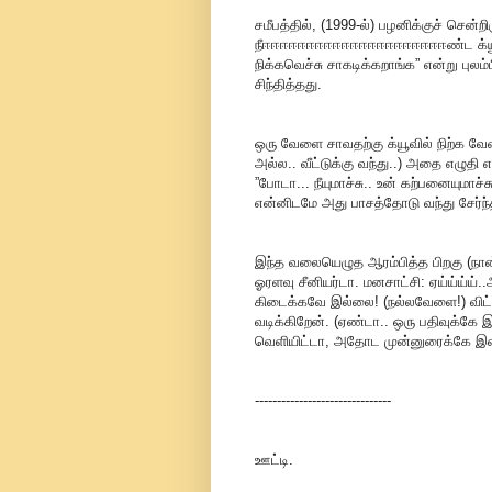
சமீபத்தில், (1999-ல்) பழனிக்குச் சென்ற
நீஈஈஈஈஈஈஈஈஈஈஈஈஈஈஈஈஈஈஈஈஈண்ட க்யூவில்
நிக்கவெச்சு சாகடிக்கறாங்க” என்று பு
சிந்தித்தது.
ஒரு வேளை சாவதற்கு க்யூவில் நிற்க வேண
அல்ல.. வீட்டுக்கு வந்து..) அதை எழுதி 
”போடா... நீயுமாச்சு.. உன் கற்பனையுமாச்
என்னிடமே அது பாசத்தோடு வந்து சேர்ந்
இந்த வலையெழுத ஆரம்பித்த பிறகு (நான
ஓரளவு சீனியர்டா. மனசாட்சி: ஏய்ய்ய்ய்..
கிடைக்கவே இல்லை! (நல்லவேளை!) விட்
வடிக்கிறேன். (ஏண்டா.. ஒரு பதிவுக்கே
வெளியிட்டா, அதோட முன்னுரைக்கே இன்
-------------------------------
ஊட்டி.