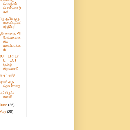
கொஞ்சம்
பொன்மொழி
கள்
திருப்பூரில் ஒரு
வலைப்பதிவர்
சந்திப்பு!
ஜூலை மாத PIT
போட்டிக்காக
சில
புகைப்படங்க
ள்
BUTTERFLY
EFFECT
(தமிழ்
சிறுகதை!)
ுரியும் புதிர்!
அவள் ஒரு
தொடர்கதை
காத்திருந்த
காதலி
June
(26)
May
(25)