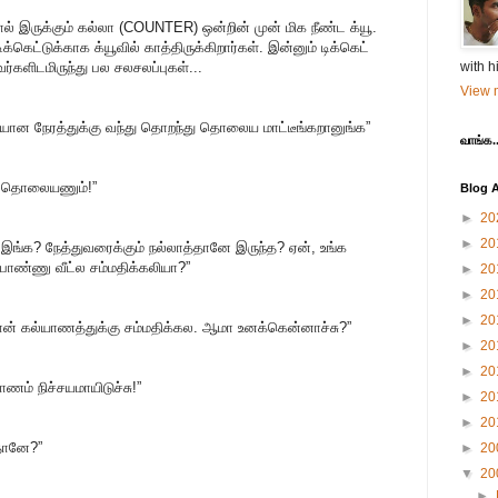
இருக்கும் கல்லா (COUNTER) ஒன்றின் முன் மிக நீண்ட க்யூ.
ெட்டுக்காக க்யூவில் காத்திருக்கிறார்கள். இன்னும் டிக்கெட்
வர்களிடமிருந்து பல சலசலப்புகள்...
with h
View m
யான நேரத்துக்கு வந்து தொறந்து தொலைய மாட்டீங்கறானுங்க”
வாங்க..
் தொலையணும்!”
Blog A
►
20
►
20
 இங்க? நேத்துவரைக்கும் நல்லாத்தானே இருந்த? ஏன், உங்க
பொண்ணு வீட்ல சம்மதிக்கலியா?”
►
20
►
20
►
20
தான் கல்யாணத்துக்கு சம்மதிக்கல. ஆமா உனக்கென்னாச்சு?”
►
20
►
20
ணம் நிச்சயமாயிடுச்சு!”
►
20
►
20
ாதானே?”
►
20
▼
20
►