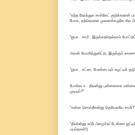
“எந்த நேரத்துல சாக்லேட் குடுக்கறான் 
போக, தற்கொலை முனைக்கருகே சில பிச்
“ஐயா.. சாமீ.. இருக்கறதெல்லாம் போட்டுட
அவன் யோசித்துவிட்டு, இருக்கும் காசை
”ஐயா.. சட்டை பேண்டையும் கழட்டிக் குடு
போங்கடா.. திடீன்னு புன்னைகை மன்ன
முடியும்?”
"என்ன சொல்றீகன்னு தெரியலயே சாமி?
“திடீர்ன்னு உயிர் பிழைச்சுட்டேன்னா ஜட
பயம்தான்!)