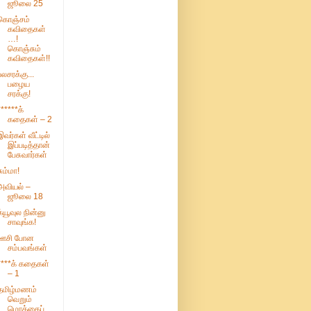
ஜூலை 25
கொஞ்சம்
கவிதைகள்
…!
கொஞ்சும்
கவிதைகள்!!
பலசரக்கு...
பழைய
சரக்கு!
******க்
கதைகள் – 2
இவர்கள் வீட்டில்
இப்படித்தான்
பேசுவார்கள்
சும்மா!
அவியல் –
ஜூலை 18
க்யூவுல நின்னு
சாவுங்க!
ஊசி போன
சம்பவங்கள்
****க் கதைகள்
– 1
தமிழ்மணம்
வெறும்
மொக்கைப்