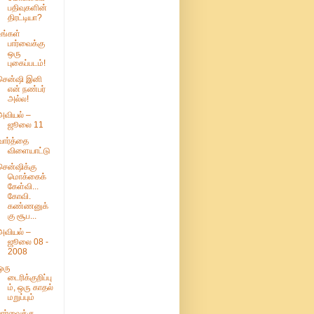
பதிவுகளின்
திரட்டியா?
உங்கள்
பார்வைக்கு
ஒரு
புகைப்படம்!
சென்ஷி இனி
என் நண்பர்
அல்ல!
அவியல் –
ஜூலை 11
வார்த்தை
விளையாட்டு
சென்ஷிக்கு
மொக்கைக்
கேள்வி...
கோவி.
கண்ணனுக்
கு சூப...
அவியல் –
ஜூலை 08 -
2008
ஒரு
டைரிக்குறிப்பு
ம், ஒரு காதல்
மறுப்பும்
பார்வைக்கு