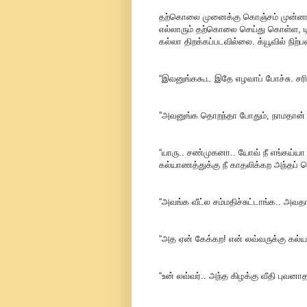
தற்கொலை முனைக்கு கொஞ்சம் முன்னால் 
எல்லாரும் தற்கொலை செய்து கொள்ள, டிக்க
கல்லா திறக்கப்படவில்லை. க்யூவில் நிற்ப
“இவனுங்ககூட இதே எழவாப் போச்சு. சரி
”அவனுங்க தொறந்தா போதும், நாமதான
“யாரு.. சண்முகனா.. யோவ் நீ எங்கய்யா
கல்யாணத்துக்கு நீ காதலிக்கற அந்தப் 
“அவங்க வீட்ல சம்மதிச்சுட்டாங்க.. அவ
“அத ஏன் கேக்கற! என் லவ்வருக்கு கல்யா
“உன் லவ்வர்.. அந்த கிழக்கு வீதி புவன