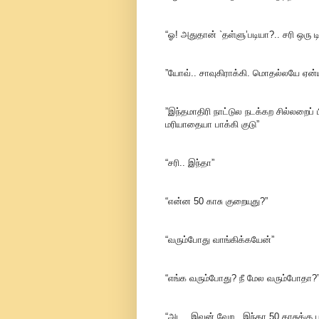
“ஓ! அதுதான் `தள்ளு’படியா?.. சரி ஒரு டி
”யோவ்.. சாவுகிராக்கி. மொதல்லயே ஏன்
”இந்தமாதிரி நாட்டுல நடக்கற சில்லறைப
மரியாதையா பாக்கி குடு”
“சரி.. இந்தா”
“என்ன 50 காசு குறையுது?”
“வரும்போது வாங்கிக்கயேன்”
“எங்க வரும்போது? நீ மேல வரும்போதா?
“அட.. இவன் வேற.. இந்தா 50 காசுக்கு ப