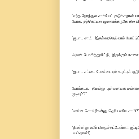
“எந்த நேரத்துல சாக்லேட் குடுக்கறான் 
போக, தற்கொலை முனைக்கருகே சில பிச்
“ஐயா.. சாமீ.. இருக்கறதெல்லாம் போட்டுட
அவன் யோசித்துவிட்டு, இருக்கும் காசை
”ஐயா.. சட்டை பேண்டையும் கழட்டிக் குடு
போங்கடா.. திடீன்னு புன்னைகை மன்ன
முடியும்?”
"என்ன சொல்றீகன்னு தெரியலயே சாமி?
“திடீர்ன்னு உயிர் பிழைச்சுட்டேன்னா ஜட
பயம்தான்!)