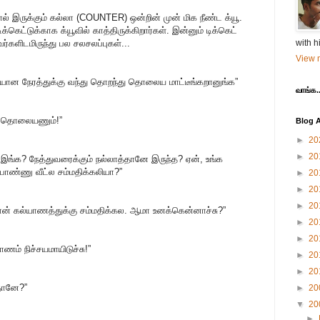
இருக்கும் கல்லா (COUNTER) ஒன்றின் முன் மிக நீண்ட க்யூ.
ெட்டுக்காக க்யூவில் காத்திருக்கிறார்கள். இன்னும் டிக்கெட்
வர்களிடமிருந்து பல சலசலப்புகள்...
with h
View m
யான நேரத்துக்கு வந்து தொறந்து தொலைய மாட்டீங்கறானுங்க”
வாங்க..
் தொலையணும்!”
Blog A
►
20
►
20
 இங்க? நேத்துவரைக்கும் நல்லாத்தானே இருந்த? ஏன், உங்க
பொண்ணு வீட்ல சம்மதிக்கலியா?”
►
20
►
20
►
20
தான் கல்யாணத்துக்கு சம்மதிக்கல. ஆமா உனக்கென்னாச்சு?”
►
20
►
20
ணம் நிச்சயமாயிடுச்சு!”
►
20
►
20
ாதானே?”
►
20
▼
20
►