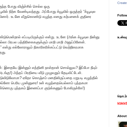
Create
ிருந்த போது விஞ்ச்சில் செல்ல ஒரு
 நிற்க வேண்டிவந்தது. அப்போது க்யூவில் ஒருத்தர் “க்யூவுல
Follow
லம்பினார். உடனே வீறுகொண்டு எழுந்த எனது கற்பனைக் குதிரை
்டுமென்றால் எப்படியிருக்கும் என்று. உடனே (அங்க க்யூவுல நின்னு
உடன்வரு
எல்லா பிரபல பத்திரிகைகளுக்கும் மாறி மாறி அனுப்பினேன்.
சு” என்று எல்லோராலும் நிகாரிகரிக்கப்பட்டு வெற்றிகரமாக
தது.
்: இதையே இன்னும் எத்தினி நாள்தான் சொல்லுவ? இப்போ நீயும்
அடங்கு!) அந்தப் பிரதியை வீடு முழுவதும் தேடிவிட்டேன்.
டுவிடுவோமா? ஏதோ கொஞ்சம் மனதிலிருப்பதை மறுபடி எழுத்தில்
 இவ்ளோ பெரிய முன்னுரை! உன் எழுத்தையெல்லாம் புத்தகமா
னொரு புத்தகம் இணைப்பா குடுக்கணும் போலிருக்கே!)
தொடர்பு
kbkk
About