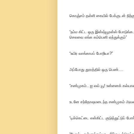
கொஞ்சம் தள்ளி கையில் பேக்குடன் நிற்கும
“நம்ம கிட்ட ஒரு இன்ஷ்யூரன்ஸ் போடுங்
செலவை எங்க கம்பெனி ஏத்துக்கும்”
“உயிர வாங்காமப் போறியா?”
அப்போது தூரத்தில் ஒரு பெண்....
“சண்முகம்.. ஐ லவ் யூ! உன்னைக் கல்யா
உடனே சந்தோஷமடைந்த சண்முகம் அவளை நோ
“டிக்கெட்டை என்கிட்ட குடுத்துட்டுப் ப