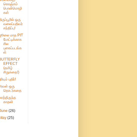
கொஞ்சம்
பொன்மொழி
கள்
திருப்பூரில் ஒரு
வலைப்பதிவர்
சந்திப்பு!
ஜூலை மாத PIT
போட்டிக்காக
சில
புகைப்படங்க
ள்
BUTTERFLY
EFFECT
(தமிழ்
சிறுகதை!)
ுரியும் புதிர்!
அவள் ஒரு
தொடர்கதை
காத்திருந்த
காதலி
June
(26)
May
(25)