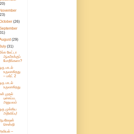
(20)
November
(23)
October
(26)
September
(31)
August
(29)
July
(31)
நீங்க லேட்டா
ஆஃபீசுக்குப்
போறீங்களா?
ஒரு பாடல்
உருவாகிறது
– பார்ட் 2
ஒரு பாடல்
உருவாகிறது
என் முதல்
புகைப்பட
அனுபவம்
ஒரு முக்கிய
அறிவிப்பு!
ஆபரேஷன்
சென்ஷி
அவியல் –