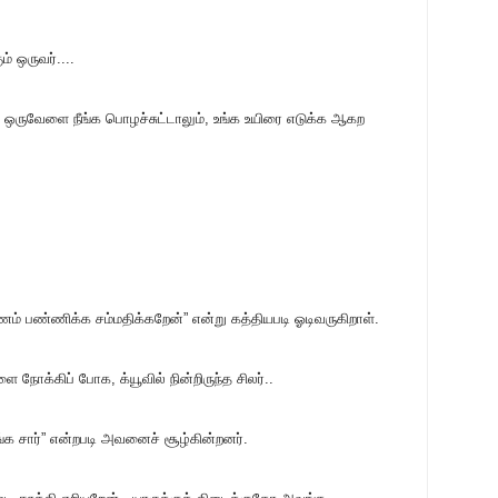
் ஒருவர்....
க. ஒருவேளை நீங்க பொழச்சுட்டாலும், உங்க உயிரை எடுக்க ஆகற
ணம் பண்ணிக்க சம்மதிக்கறேன்” என்று கத்தியபடி ஓடிவருகிறாள்.
க்கிப் போக, க்யூவில் நின்றிருந்த சிலர்..
ோங்க சார்” என்றபடி அவனைச் சூழ்கின்றனர்.