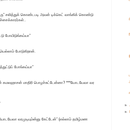
பாரு” சலித்துக் கொண்டபடி அவன் டிக்கெட் வாங்கிக் கொண்டு
சைக்காரர்கள்..
்டு போயிடுங்கய்யா”
யெல்லாம் போடுகிறான்.
த்துட்டுப் போங்கய்யா”
ப
ன் கமலஹாசன் மாதிரி பொழச்சுட்டேன்னா? ***யோடயேவா வர
”
►
►
்டியோடயேவா வரமுடியும்ன்னு கேட்டேன்” (எல்லாம் தமிழ்மண