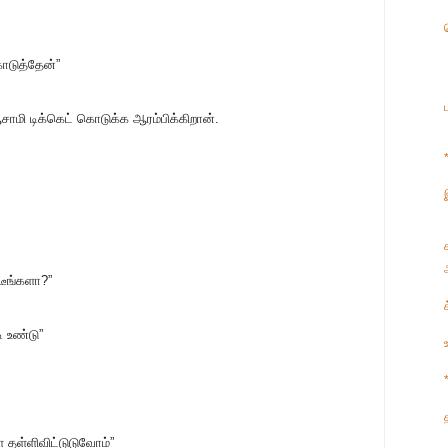
ொடுத்தேன்”
சாமி டிக்கெட் கொடுக்க ஆரம்பிக்கிறான்.
டீங்களா?”
 உண்டு”
ே தள்ளிவிட்டுடுவோம்”