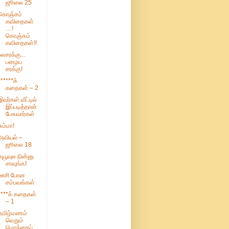
ஜூலை 25
கொஞ்சம்
கவிதைகள்
…!
கொஞ்சும்
கவிதைகள்!!
பலசரக்கு...
பழைய
சரக்கு!
******க்
கதைகள் – 2
இவர்கள் வீட்டில்
இப்படித்தான்
பேசுவார்கள்
சும்மா!
அவியல் –
ஜூலை 18
க்யூவுல நின்னு
சாவுங்க!
ஊசி போன
சம்பவங்கள்
****க் கதைகள்
– 1
தமிழ்மணம்
வெறும்
மொக்கைப்