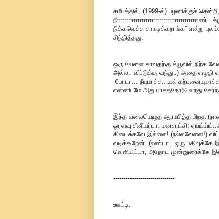
சமீபத்தில், (1999-ல்) பழனிக்குச் சென்ற
நீஈஈஈஈஈஈஈஈஈஈஈஈஈஈஈஈஈஈஈஈஈண்ட க்யூவில்
நிக்கவெச்சு சாகடிக்கறாங்க” என்று பு
சிந்தித்தது.
ஒரு வேளை சாவதற்கு க்யூவில் நிற்க வேண
அல்ல.. வீட்டுக்கு வந்து..) அதை எழுதி 
”போடா... நீயுமாச்சு.. உன் கற்பனையுமாச்
என்னிடமே அது பாசத்தோடு வந்து சேர்ந்
இந்த வலையெழுத ஆரம்பித்த பிறகு (நான
ஓரளவு சீனியர்டா. மனசாட்சி: ஏய்ய்ய்ய்..
கிடைக்கவே இல்லை! (நல்லவேளை!) விட்
வடிக்கிறேன். (ஏண்டா.. ஒரு பதிவுக்கே
வெளியிட்டா, அதோட முன்னுரைக்கே இன்
-------------------------------
ஊட்டி.