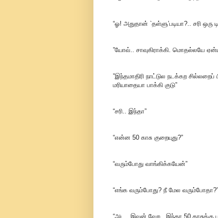
“ஓ! அதுதான் `தள்ளு’படியா?.. சரி ஒரு டி
”யோவ்.. சாவுகிராக்கி. மொதல்லயே ஏன்
”இந்தமாதிரி நாட்டுல நடக்கற சில்லறைப
மரியாதையா பாக்கி குடு”
“சரி.. இந்தா”
“என்ன 50 காசு குறையுது?”
“வரும்போது வாங்கிக்கயேன்”
“எங்க வரும்போது? நீ மேல வரும்போதா?
“அட.. இவன் வேற.. இந்தா 50 காசுக்கு ப