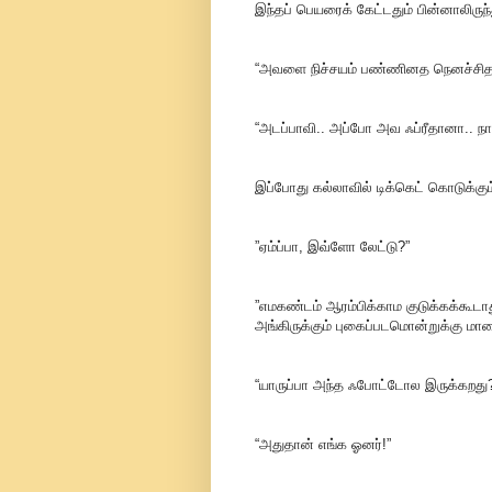
இந்தப் பெயரைக் கேட்டதும் பின்னாலிருந்த
“அவளை நிச்சயம் பண்ணினத நெனச்சிதான் 
“அடப்பாவி.. அப்போ அவ ஃப்ரீதானா.. நா
இப்போது கல்லாவில் டிக்கெட் கொடுக்கு
”ஏம்ப்பா, இவ்ளோ லேட்டு?”
”எமகண்டம் ஆரம்பிக்காம குடுக்கக்கூட
அங்கிருக்கும் புகைப்படமொன்றுக்கு ம
“யாருப்பா அந்த ஃபோட்டோல இருக்கறது
“அதுதான் எங்க ஓனர்!”