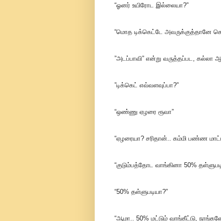
“ஓனர் உயிரோட இல்லையா?”
“மொத டிக்கெட்டே அவருக்குத்தானே க
”அடப்பாவி” என்று வருத்தப்பட, கல்லா ஆ
”டிக்கெட் எவ்வளவுப்பா?”
“ஒண்ணு ஏழரை ரூவா”
“ஏழரையா? சரிதான்.. கம்மி பண்ண மாட்
“குடும்பத்தோட வாங்கினா 50% தள்ளுபடி
“50% தள்ளுபடியா?”
“ஆமா.. 50% மட்டும் வாங்கீட்டு, நாங்கள