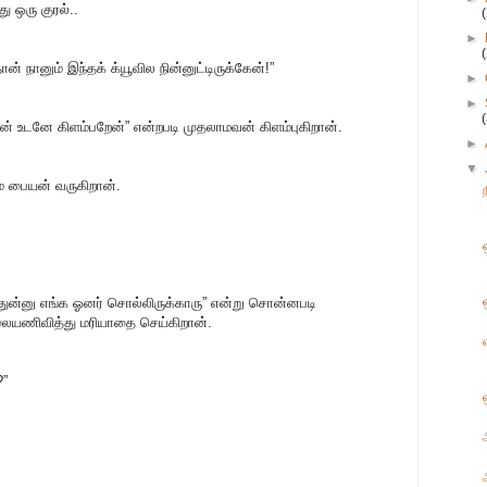
ு ஒரு குரல்..
►
நானும் இந்தக் க்யூவில நின்னுட்டிருக்கேன்!”
►
►
ன் உடனே கிளம்பறேன்” என்றபடி முதலாமவன் கிளம்புகிறான்.
►
▼
ம் பையன் வருகிறான்.
ாதுன்னு எங்க ஓனர் சொல்லிருக்காரு” என்று சொன்னபடி
ாலையணிவித்து மரியாதை செய்கிறான்.
?”