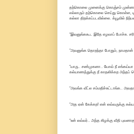
தற்கொலை முனைக்கு கொஞ்சம் முன்னால் 
எல்லாரும் தற்கொலை செய்து கொள்ள, டிக்க
கல்லா திறக்கப்படவில்லை. க்யூவில் நிற்ப
“இவனுங்ககூட இதே எழவாப் போச்சு. சரி
”அவனுங்க தொறந்தா போதும், நாமதான
“யாரு.. சண்முகனா.. யோவ் நீ எங்கய்யா
கல்யாணத்துக்கு நீ காதலிக்கற அந்தப் 
“அவங்க வீட்ல சம்மதிச்சுட்டாங்க.. அவ
“அத ஏன் கேக்கற! என் லவ்வருக்கு கல்யா
“உன் லவ்வர்.. அந்த கிழக்கு வீதி புவன