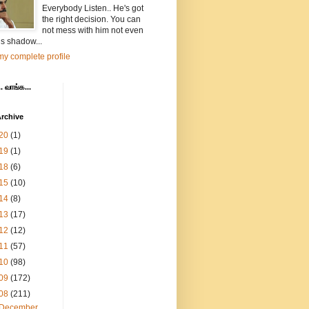
Everybody Listen.. He's got
the right decision. You can
not mess with him not even
is shadow...
y complete profile
. வாங்க...
rchive
20
(1)
19
(1)
18
(6)
15
(10)
14
(8)
13
(17)
12
(12)
11
(57)
10
(98)
09
(172)
08
(211)
December