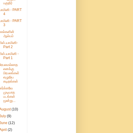
பகுதி)
யாமினி - PART
4
யாமினி - PART
3
கால்களின்
ஆல்பம்
மிஸ்.யாமினி-
Part 2
மிஸ்.யாமினி -
Part 1
பிரபலமல்லாத
எனக்கு
பிரபலங்கள்
எழுதிய
கடிதங்கள்
பார்க்கவே
முடியாத
படங்கள்
மூன்று...
August
(10)
July
(9)
June
(12)
April
(2)