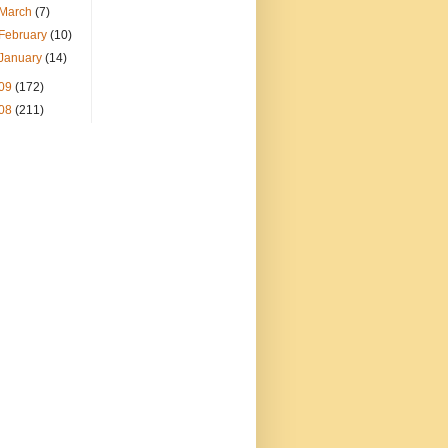
March
(7)
February
(10)
January
(14)
09
(172)
08
(211)