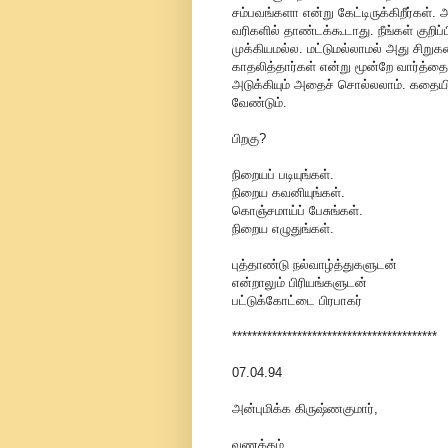
சம்பவங்களா என்று கேட்டிருக்கிறீர்கள்
வரிகளில் தாண்டக்கூடாது. நீங்கள் குற
முக்கியமல்ல. மட்டுமல்லாமல் அது சிற
காதலித்தார்கள் என்று மூன்றே வார்த்த
அடுக்கியும் அதைச் சொல்லலாம். கதையி
வேண்டும்.
பிறகு?
நிறையப் படியுங்கள்.
நிறைய கவனியுங்கள்.
கொஞ்சமாய்ப் பேசுங்கள்.
நிறைய எழுதுங்கள்.
புத்தாண்டு நல்வாழ்த்துகளுடன்
என்றாலும் பிரியங்களுடன்
பட்டுக்கோட்டை பிரபாகர்
*****************************************
07.04.94
அன்புமிக்க கிருஷ்ணகுமார்,
வணக்கம்.