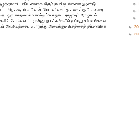
. அழுத்தமாகப் பதிய வைக்க விரும்பும் விஷயங்களை இரண்டு
►
ிப்பிட்ட சிறுகதையில் அவன் அப்பாவி என்பது கதைக்கு அவ்வளவு
►
ுகதை. ஒரு காதலைச் சொல்லும்போதுகூட ராஜாவும் ரோஜாவும்
►
ைகளில் சொல்லலாம். முன்னூறு பக்கங்களில் முப்பது சம்பவங்களை
ன் அவசியத்தைப் பொறுத்து அமைக்கும் விதத்தைத் தீர்மானிக்க
►
20
►
20