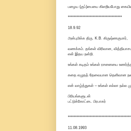
பழைய (குப்)பையை கிளறியபோது கையில் ச
*************************************
18.9.92
அன்புமிக்க திரு. K.B. கிருஷ்ணகுமார்,
வணக்கம். தங்கள் விரிவான, வித்தியாசம
என் இதய நன்றி.
உங்கள் கடிதம் உங்கள் ரசனையை உணர்த்த
கதை எழுதத் தேவையான தெளிவான நடை உ
என் வாழ்த்துகள் – உங்கள் எல்லா நல்ல மு
பிரியங்களுடன்
பட்டுக்கோட்டை பிரபாகர்
*******************************************
11.08.1993