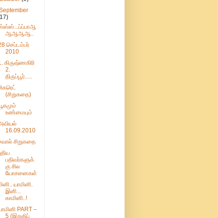
September
(17)
ஸ்ஸ்ஸ்...ப்ப்பாஆ
ஆஆஆஆ..
28 செப்டம்பர்
2010
1. கிருஷ்ணகிரி
2.
திருப்பூர்.....
சிகரெட்
(சிறுகதை)
யூகமும்
உண்மையும்
அவியல்
16.09.2010
சவால் சிறுகதை
புதிய
பதிவர்களுக்
கு சில
யோசனைகள்
மினி.. யாமினி.
இனி...
காமினி..!
யாமினி PART –
5 (இறுதிப்