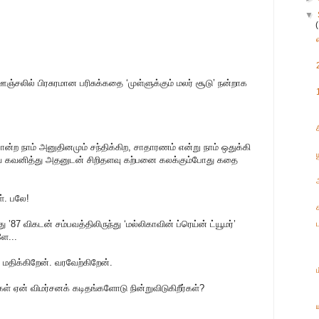
▼
ஞ்சலில் பிரசுரமான பரிசுக்கதை ‘முள்ளுக்கும் மலர் சூடு’ நன்றாக
ன்ற நாம் அனுதினமும் சந்திக்கிற, சாதாரணம் என்று நாம் ஒதுக்கி
ய் கவனித்து அதனுடன் சிறிதளவு கற்பனை கலக்கும்போது கதை
். பலே!
’87 விகடன் சம்பவத்திலிருந்து ‘மல்லிகாவின் ப்ரெய்ன் ட்யூமர்’
ளே...
ை மதிக்கிறேன். வரவேற்கிறேன்.
் ஏன் விமர்சனக் கடிதங்களோடு நின்றுவிடுகிறீர்கள்?