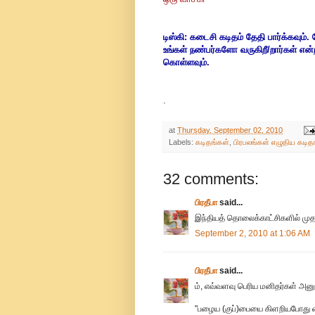
டிஸ்கி: கடைசி கடிதம் தேதி பார்க்கவும
உங்கள் நண்பர்களோ வருகிறீ/றார்கள் எ
கொள்ளவும்.
.
at
Thursday, September 02, 2010
Labels:
கடிதங்கள்
,
பிரபலங்கள் எழுதிய கடித
32 comments:
பிரதீபா
said...
இந்தியத் தொலைக்காட்சிகளில் முதல
September 2, 2010 at 1:06 AM
பிரதீபா
said...
ம், எவ்வளவு பெரிய மனிதர்கள் அனுப
"பழைய (குப்)பையை கிளறியபோது கைய