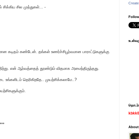
Create
ிக்கிய சில முத்துகள்... -
Follow
உடன்வரு
ான கடிதம் கண்டேன். தங்கள் உணர்ச்சிபூர்வமான பாராட்டுகளுக்கு
ிற்று. என் ஆர்வத்தைத் தூண்டும் விதமாக அமைந்திருந்தது.
ங்களிடம் தெரிகிறதே.. முயற்சிக்கலாமே..?
யற்சிகளுக்கும்.
தொடர்பு
kbkk
***
About