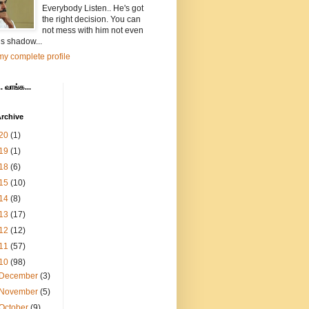
Everybody Listen.. He's got
the right decision. You can
not mess with him not even
is shadow...
y complete profile
. வாங்க...
rchive
20
(1)
19
(1)
18
(6)
15
(10)
14
(8)
13
(17)
12
(12)
11
(57)
10
(98)
December
(3)
November
(5)
October
(9)