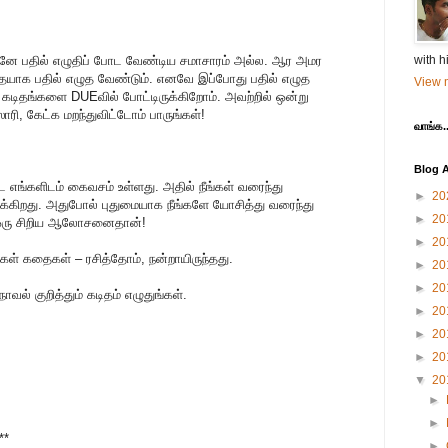
டனே பதில் எழுதிப் போட வேண்டிய சமாசாரம் அல்ல. ஆர அமர
with h
்தையாக பதில் எழுத வேண்டும். எனவே இப்போது பதில் எழுத
View m
கடிதங்களை DUEவில் போட்டிருக்கிறோம். அவற்றில் ஒன்று
ி, கேட்க மறந்துவிட்டோம் பாருங்கள்!
வாங்க..
Blog A
எங்களிடம் கைவசம் உள்ளது. அதில் நீங்கள் வரைந்து
►
20
ருக்கிறது. அதுபோல் புதுமையாக நீங்களே யோசித்து வரைந்து
►
20
 ஒரு சிறிய ஆலோசனைதான்!
►
20
கள் கதைகள் – ரசித்தோம், நன்றாயிருந்தது.
►
20
►
20
நாவல் குறித்தும் கடிதம் எழுதுங்கள்.
►
20
►
20
►
20
▼
20
►
►
**
►