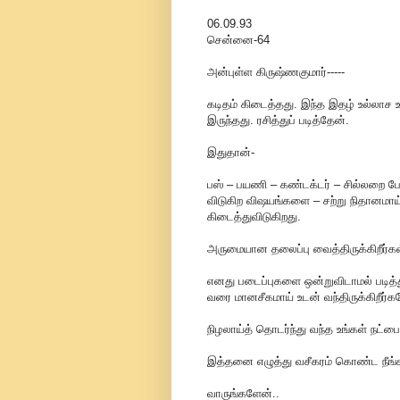
06.09.93
சென்னை-64
அன்புள்ள கிருஷ்ணகுமார்-----
கடிதம் கிடைத்தது. இந்த இதழ் உல்லாச ஊ
இருந்தது. ரசித்துப் படித்தேன்.
இதுதான்-
பஸ் – பயணி – கண்டக்டர் – சில்லறை போ
விடுகிற விஷயங்களை – சற்று நிதானமா
கிடைத்துவிடுகிறது.
அருமையான தலைப்பு வைத்திருக்கிறீர்கள
எனது படைப்புகளை ஒன்றுவிடாமல் படித்து 
வரை மானசீகமாய் உடன் வந்திருக்கிறீர்க
நிழலாய்த் தொடர்ந்து வந்த உங்கள் நட்ப
இத்தனை எழுத்து வசீகரம் கொண்ட நீங்கள
வாருங்களேன்..