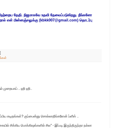
். நேற்றைய தேதி. நிஜமாகவே உதவி தேவைப்படுகிறது. நீங்களோ
ன்றால் என் மின்னஞ்சலுக்கு (kbkk007@gmail.com) தொடர்பு
ங்கள்
் முறையாய் .. ஹி ஹி..
்பிய கடிதங்கள்? குப்பைன்னு சொல்லாதீங்களேன் ப்ளீஸ் ..
ில் சிக்கிய பொக்கிஷங்களில் சில" - இப்படி இருந்திருந்தா நல்லா