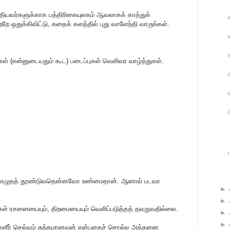
ுதியவர்களுக்காக பத்திரிகையுலகம் ஆவலாகக் காத்துக்
ே ஒதுக்கிவிட்டு, கதைக் களத்தில் புது வாளேந்தி வாருங்கள்.
்கள் (என்னுடையதும் கூட) படைப்புகள் வெளிவர வாழ்த்துகள்.
ில் எழுதத் தூண்டுவதென்னவோ உண்மைதான். ஆனால் படவா
►
►
கள் ரசனையையும், திறமையையும் வெளிப்படுத்தத் தவறுவதில்லை.
►
►
 பன்னீர் செல்வம் சுத்தமானவன் என்பதைச் சொல்ல அத்தனை