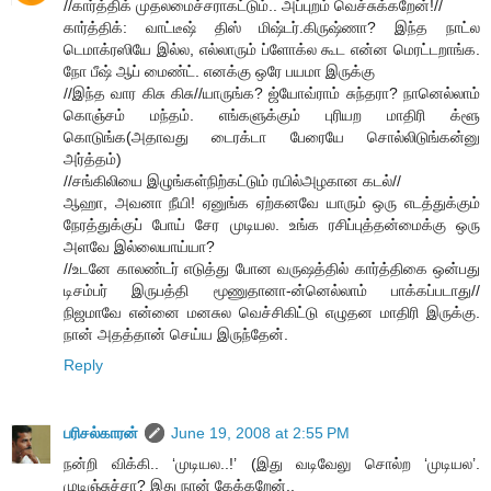
//கார்த்திக் முதலமைச்சராகட்டும்.. அப்புறம் வெச்சுக்கறேன்!//
கார்த்திக்: வாட்டீஷ் திஸ் மிஷ்டர்.கிருஷ்ணா? இந்த நாட்ல
டெமாக்ரஸியே இல்ல, எல்லாரும் ப்ளோக்ல கூட என்ன மெரட்டறாங்க.
நோ பீஷ் ஆப் மைண்ட். எனக்கு ஒரே பயமா இருக்கு
//இந்த வார கிசு கிசு//யாருங்க? ஜ்யோவ்ராம் சுந்தரா? நானெல்லாம்
கொஞ்சம் மந்தம். எங்களுக்கும் புரியற மாதிரி க்ளூ
கொடுங்க(அதாவது டைரக்டா பேரையே சொல்லிடுங்கன்னு
அர்த்தம்)
//சங்கிலியை இழுங்கள்நிற்கட்டும் ரயில்அழகான கடல்//
ஆஹா, அவனா நீயி! ஏனுங்க ஏற்கனவே யாரும் ஒரு எடத்துக்கும்
நேரத்துக்குப் போய் சேர முடியல. உங்க ரசிப்புத்தன்மைக்கு ஒரு
அளவே இல்லையாய்யா?
//உடனே காலண்டர் எடுத்து போன வருஷத்தில் கார்த்திகை ஒன்பது
டிசம்பர் இருபத்தி மூணுதானா-ன்னெல்லாம் பாக்கப்படாது//
நிஜமாவே என்னை மனசுல வெச்சிகிட்டு எழுதன மாதிரி இருக்கு.
நான் அதத்தான் செய்ய இருந்தேன்.
Reply
பரிசல்காரன்
June 19, 2008 at 2:55 PM
நன்றி விக்கி.. ‘முடியல..!’ (இது வடிவேலு சொல்ற ‘முடியல’.
முடிஞ்சுச்சா? இது நான் கேக்கறேன்..