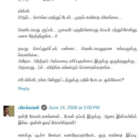
விக்கி:
//ஆங்... சொல்ல மறந்துட்டேன்.. முதல் கவிதை விளங்கல...
ரெண்டாவது சூப்பர்... முகவரி பகுதியிலாவது பெயர் பந்துச்சேன்னு
மனச தேத்திகுங்க...//
தவறு செய்துவிட்டீர் மன்னா.. ரெண்டாவதுதான உங்களுக்கு
வெளங்கல..
அதோட அர்த்தம் அவ்வளவு ரசிப்புதன்மை இருக்கு ஒருத்தனுக்கு..
அதாவது.. ப்ச்.. விடுங்க எல்லாரும் மொறைக்கறாங்க..
சரி விக்கி, உங்க பின்னூட்டத்துக்கு பதில் போடல. ஓக்கேவா?
Reply
பரிசல்காரன்
June 19, 2008 at 3:00 PM
நன்றி கோவி.கண்ணன்.. போன் நம்பர் இருக்கு. ஆனா இன்கமிங்க்
இல்ல. ஒன்லி ஒவுட்கோயிங்தான்!
எனக்கு புடிச்ச ஸோமா வனதேவதாவோட ஒரு கவிதை இப்படி