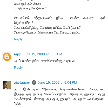
எங்களுக்கும் புரியற
மாதிரி க்ளூ கொடுங்க//
ஜ்யோவ்ராம் சுந்தரெல்லாம் இல்ல. பாவங்க அவரை... ஏன்
இழுக்கறீங்க?
மேல கயல்விழிக்கு சொன்ன பதில்ல தெரிஞ்சுதா?
டென்ஷனில்லாம ‘ஆனந்த’மா யோசிங்க.. புரியும்..
Reply
rapp
June 19, 2008 at 3:35 PM
அடப் போங்க நீங்க. எனக்கொண்ணும் புரியல.
Reply
பரிசல்காரன்
June 19, 2008 at 6:04 PM
ராப்.. இப்போதான் ‘அவருக்கு’ தொலைபேசினேன். அவரு கூட
இருந்த ஒரு நண்பர் ‘கவலப்படாதீங்க.. அவரு எழுதுவாரு.. எழுத
வைக்கறோம்’ ன்னாரு. அவரு எழுதட்டும்.. அப்புறமா சொல்றேனே..
ப்ளீஸ்..