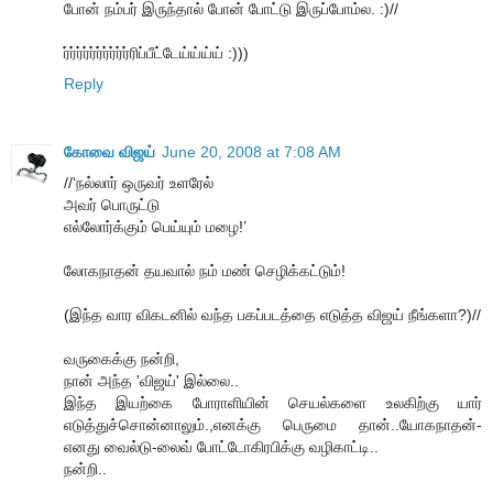
போன் நம்பர் இருந்தால் போன் போட்டு இருப்போம்ல. :)//
ர்ர்ர்ர்ர்ர்ர்ர்ர்ர்ரிப்பீட்டேய்ய்ய்ய் :)))
Reply
கோவை விஜய்
June 20, 2008 at 7:08 AM
//‘நல்லார் ஒருவர் உளரேல்
அவர் பொருட்டு
எல்லோர்க்கும் பெய்யும் மழை!’
லோகநாதன் தயவால் நம் மண் செழிக்கட்டும்!
(இந்த வார விகடனில் வந்த பகப்படத்தை எடுத்த விஜய் நீங்களா?)//
வருகைக்கு நன்றி,
நான் அந்த 'விஜய்' இல்லை..
இந்த இயற்கை போராளியின் செயல்களை உலகிற்கு யார்
எடுத்துச்சொன்னாலும்.,எனக்கு பெருமை தான்..யோகநாதன்-
எனது வைல்டு-லைவ் போட்டோகிரபிக்கு வழிகாட்டி..
நன்றி..