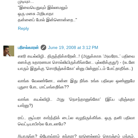
முடியும்...
"இவையெதுவும் இல்லாமலும்
ஒரு மனசு அறியாதா
தன்னைப் போல் இன்னொன்றை.."
Reply
பரிசல்காரன்
June 19, 2008 at 3:12 PM
ஸாரி கயல்விழி.. திருத்திக்கறேன்..! (அதுக்காக ‘அவரோட’ பதிவை
எனக்கு உதாரணமா சொல்லியிருக்கீங்களே.. புல்லரிக்குது!) - (உடனே
யாரும் இதுக்கு ‘சொறிஞ்சுக்கோ’ ன்னு பின்னூட்டம் போட்றாதீங்க..)
வாங்க வேலண்ணே.. என்ன இது நீங்க உங்க பதிவுல ஒண்ணுமே
புதுசா போட மாட்டீங்கறீங்க??
வாங்க கயல்விழி.. அது ‘நெசந்தானுங்கோ’ (இப்ப புரிஞ்சுதா
யார்னு?)
ராப்.. சூப்பரா கார்த்திக் டைப்ல எழுதிருக்கீங்க. ஒரு தனி பதிவா
வெட்டியாபீசர்ல போடலாமே?
//யாருங்க? ஜ்யோவ்ராம் சுந்தரா? நானெல்லாம் கொஞ்சம் மந்தம்.