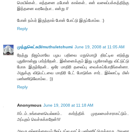
மெயில்கள்.. எத்தனை ஃபோன் கால்கள்.. என் வலைப்பக்கத்திற்கு
இத்தனை வரவேற்பா.. என்று //
போன் நம்பர் இருந்தால் போன் போட்டு இருப்போம்ல. :)
Reply
முத்துலெட்சுமி/muthuletchumi
June 19, 2008 at 11:05 AM
நேத்து நிஜம்மாவே பழய பதிவை மறுமொழி திரட்டில எடுத்து
புதுசோன்னு பார்த்தேன்.. இன்னைக்கும் இது பழசோன்னு விட்டுட்டு
போக இருந்தேன்.. ஒரே மாதிரி தலைப்பு வைக்கப்போறீங்கன்னா.
அதுக்கு விடுபட்டவை மாதிரி டேட் போடுங்க சார்.. இல்லாட்டி மிஸ்
பண்ணிடுவோம்ல.. :))
Reply
Anonymous
June 19, 2008 at 11:18 AM
//ம்..ம்..உங்களையெல்லாம்.. கார்த்திக் முதலமைச்சராகட்டும்..
அப்புறம் வெச்சுக்கறேன்!//
அவரு எல்லாத்தையும் லேப்டாப்ல வாட்ச் பண்ணிட்டுருக்காரு. அவரை