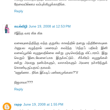
தேவையில்லாம வம்புக்கிழுக்காதீங்க.
Reply
கயல்விழி
June 19, 2008 at 12:53 PM
//இந்த வார கிசு கிசு
வலையுலகத்திற்கு வந்த குறுகிய காலத்தில் தனது பத்திரிகையுலக
அனுபவ எழுத்தால் பலரையும் கவர்ந்த ‘அந்த’ப் பதிவர் இனி
வலைப்பூவில் எழுதுவதில்லை என்று முடிவெடுத்து விட்டாராம். இது
வெறும் ‘இடைவேளை’யாக இருக்கட்டும்.. சீக்கிரம் எழுதுங்கள்
என்று அவரது நண்பர்களும், வாசகர்களும் அவரை நச்சரித்துக்
கொண்டிருப்பதாய் தகவல்.
"ஏனுங்ணா.. நீங்க இப்படிப் பண்லாமுங்களா?"//
நிஜமாவா???
Reply
rapp
June 19, 2008 at 1:55 PM