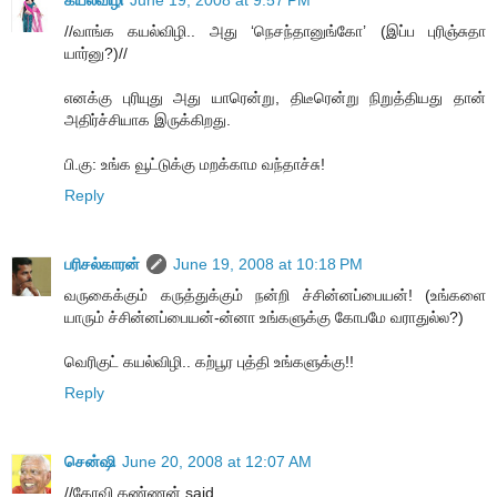
கயல்விழி
June 19, 2008 at 9:57 PM
//வாங்க கயல்விழி.. அது ‘நெசந்தானுங்கோ’ (இப்ப புரிஞ்சுதா
யார்னு?)//
எனக்கு புரியுது அது யாரென்று, திடீரென்று நிறுத்தியது தான்
அதிர்ச்சியாக இருக்கிறது.
பி.கு: உங்க வூட்டுக்கு மறக்காம வந்தாச்சு!
Reply
பரிசல்காரன்
June 19, 2008 at 10:18 PM
வருகைக்கும் கருத்துக்கும் நன்றி ச்சின்னப்பையன்! (உங்களை
யாரும் ச்சின்னப்பையன்-ன்னா உங்களுக்கு கோபமே வராதுல்ல?)
வெரிகுட் கயல்விழி.. கற்பூர புத்தி உங்களுக்கு!!
Reply
சென்ஷி
June 20, 2008 at 12:07 AM
//கோவி.கண்ணன் said...