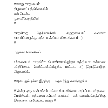
//எனது காதலியின்
திருமணப் பத்திரிகையில்
என் பெயர்..
முகவரிப்பகுதியில்!
//
காதலிக்கு தெரியாமலேயே ஒருதலையாய் அவளை
காதலிப்பவருக்கு அந்த பாக்கியம் கிடைக்கலாம். :)
//
மறுக்கா சொல்லேய்...
உங்களையும் காதலிச்ச பொண்ணாயிருந்தா சத்தியமா கல்யாண
பத்திரிகைய வேஸ்ட்டாக்கியிருக்க மாட்டா.. :(( (நொ(சொ)ந்த
அனுபவம்)..
//அவியலும் நல்லா இருக்கு.....தொடர்ந்து கலக்குறிங்க.
//"நேற்று ஒரு நாள் எந்தப் பதிவும் போடவில்லை. அப்பப்பா.. எத்தனை
மெயில்கள்.. எத்தனை ஃபோன் கால்கள்.. என் வலைப்பக்கத்திற்கு
இத்தனை வரவேற்பா.. என்று //