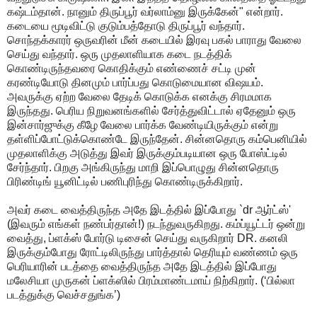
கஷ்டம்தான். நானும் திருப்பூர் வர்லாம்னு இருக்கேன்" என்றார்.
கடையை மூடிவிட்டு குடும்பத்தோடு திருப்பூர் வந்தார்.
சொந்தக்காரர் ஒருவரின் மீன் கடையில் இரவு பகல் பாராது வேலை
செய்து வந்தார். ஒரு முதலாளியாக கடை நடத்திக்
கொண்டிருந்தவரை கொதிக்கும் எண்ணைச் சட்டி முன்
கரண்டியோடு தினமும் பார்ப்பது கொடுமையான விஷயம்.
அவருக்கு ஏற்ற வேலை தேடிக் கொடுக்க எனக்கு சிரமமாக
இருந்தது. பெரிய நிறுவனங்களில் சேர்த்துவிட்டால் ஏதேனும் ஒரு
இன்சார்ஜுக்கு கீழே வேலை பார்க்க வேண்டியிருக்கும் என்று
தள்ளிப்போட்டுக்கொண்டே இருந்தேன். சின்னதொரு கம்பெனியில்
முதலாளிக்கு அடுத்து இவர் இருக்கும்படியான ஒரு போஸ்ட்டில்
சேர்ந்தார். பிறகு அங்கிருந்து மாறி இப்பொழுது சின்னதொரு
பிரிண்டிங் யூனிட்டில் பணிபுரிந்து கொண்டிருக்கிறார்.
அவர் கடை வைத்திருந்த அதே இடத்தில் இப்போது `dr ஆர்ட்ஸ்'
(இவரும் எங்கள் நண்பர்தான்!) நடந்துவருகிறது. கம்ப்யூட்டர் ஒன்று
வைத்து, ப்ளக்ஸ் போர்டு டிசைன் செய்து வருகிறார் DR. கனலி
இருக்கும்போது ரோட்டிலிருந்து பார்த்தால் தெரியும் வண்ணம் ஒரு
பெரியாரின் படத்தை வைத்திருந்த அதே இடத்தில் இப்போது
மலேசியா முருகன் ப்ளக்ஸில் பிரம்மாண்டமாய் நிற்கிறார். (‘பில்லா
படத்துக்கு வெச்சதுங்க’)