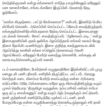
செந்தில்குமரன் என்று எங்களைச் சார்ந்த யாருக்கேனும் ஏதேனும்
மன உளைச்சலோ, சங்கடங்களோ இருப்பின் அவரைத் தேடி
ஓடுவோம்.
"வாங்க கிருஷ்ணா.. பாட்டு கேக்கலாமா?" என்பார். இரண்டு பெரிய
ஸ்பீக்கர் கொண்ட அசெம்பிள் செய்யப்பட்ட ப்ளேயர் வைத்திருந்தார்.
எங்களுக்கென்றே ஸ்பெஷலாக தேர்வு செய்யப்பட்ட இளையராஜா
பாடல்கள் கொண்ட கேசட் வைத்திருப்பார். ‘ஆலோலம் பாடி..’ என்று
இசைஞானியின் குரல் ஒலிக்க ஆரம்பித்தால் எங்கள் உலகம் வேறு
திசை நோக்கி பயணிக்கும். இசை குறித்த கலந்துரையாடலில்
ஆரம்பித்து உலகின் எல்லா சப்ஜெக்ட்டுகளையும் அலசி
ஆராய்வோம். ஏதேனும் போர்டு வரைந்து கொண்டே எங்களுடன்
உரையாடிக்கொண்டிருப்பார் கனலி.
படம் வரைவதிலோ, போர்டுகள் எழுதுவதிலோ இறங்கிவிட்டால் முழு
மனதுடன் பணி புரிவார். எளிதில் திருப்திப்பட மாட்டார். அவரது
சொந்தக் கடை விளம்பர போர்டு வைப்பதற்கு என்ன அக்கறை
எடுப்பாரோ அதே அக்கறையை ஏதோ ஒரு கிராமத்திலிருந்து வரும்
முகம் தெரியாத ‘திருவிழா வருதுங்க. நம்ம ரசிகர் மன்றம் சார்பா
ஒரு தட்டி வைக்கணும்’ என்று வரும் ஆர்டர்களுக்கும் காட்டுவார்.
நான் குற்றங்கள் கண்டுபிடித்தே பழக்கப் பட்டவன். நான்
போகும்போது என்ன எழுதி/வரைந்து கொண்டிருந்தாலும் சரி நான்