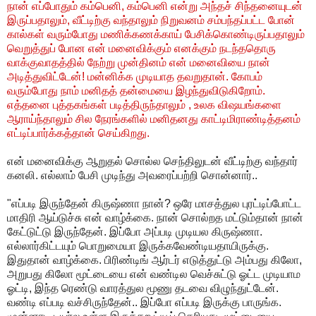
நான் எப்போதும் கம்பெனி, கம்பெனி என்று அந்தச் சிந்தனையுடன்
இருப்பதாலும், வீட்டிற்கு வந்தாலும் நிறுவனம் சம்பந்தப்பட்ட போன்
கால்கள் வரும்போது மணிக்கணக்காய் பேசிக்கொண்டிருப்பதாலும்
வெறுத்துப் போன என் மனைவிக்கும் எனக்கும் நடந்ததொரு
வாக்குவாதத்தில் நேற்று முன்தினம் என் மனைவியை நான்
அடித்துவிட்டேன்! மன்னிக்க முடியாத தவறுதான். கோபம்
வரும்போது நாம் மனிதத் தன்மையை இழந்துவிடுகிறோம்.
எத்தனை புத்தகங்கள் படித்திருந்தாலும் , உலக விஷயங்களை
ஆராய்ந்தாலும் சில நேரங்களில் மனிதனது காட்டிமிராண்டித்தனம்
எட்டிப்பார்க்கத்தான் செய்கிறது.
என் மனைவிக்கு ஆறுதல் சொல்ல செந்திலுடன் வீட்டிற்கு வந்தார்
கனலி. எல்லாம் பேசி முடிந்து அவரைப்பற்றி சொன்னார்..
"எப்படி இருந்தேன் கிருஷ்ணா நான்? ஒரே மாசத்துல புரட்டிப்போட்ட
மாதிரி ஆய்டுச்சு என் வாழ்க்கை. நான் சொல்றத மட்டும்தான் நான்
கேட்டுட்டு இருந்தேன். இப்போ அப்படி முடியல கிருஷ்ணா.
எல்லார்கிட்டயும் பொறுமையா இருக்கவேண்டியதாயிருக்கு.
இதுதான் வாழ்க்கை. பிரிண்டிங் ஆர்டர் எடுத்துட்டு அம்பது கிலோ,
அறுபது கிலோ மூட்டையை என் வண்டில வெச்சுட்டு ஓட்ட முடியாம
ஓட்டி, இந்த ரெண்டு வாரத்துல மூணு தடவை விழுந்துட்டேன்.
வண்டி எப்படி வச்சிருந்தேன்.. இப்போ எப்படி இருக்கு பாருங்க.