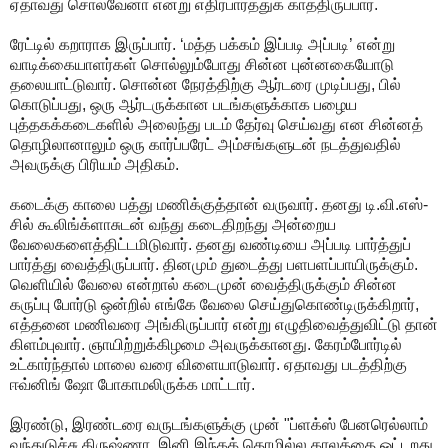
ஏதாவது சொல்வேனா என்று எதிர்பார்த்துக் காத்திருப்பார்.
ரேட்டில் கறாராக இருப்பார். ‘மத்த பக்கம் இப்படி அப்படி’ என்று
வாடிக்கையாளர்கள் சொல்லும்போது சின்ன புன்னகையோடு
தலையாட்டுவார். சொன்ன நேரத்திற்கு ஆர்டரை முடிப்பது, பில்
கொடுப்பது, ஒரு ஆர்டருக்கான படங்களுக்காக பழைய
புத்தகக்கடைகளில் அலைந்து படம் தேர்வு செய்வது என சின்னத்
தொழிலானாலும் ஒரு கார்ப்பரேட் அம்சங்களுடன் நடத்துவதில்
அவருக்கு பிரியம் அதிகம்.
கடைக்கு காலை பத்து மணிக்குத்தான் வருவார். தனது டி.வி.எஸ்-
சில் கூலிங்க்ளாசுடன் வந்து கடைதிறந்து அன்றைய
வேலைகளைத்திட்டமிடுவார். தனது வண்டியை அப்படி பார்த்துப்
பார்த்து வைத்திருப்பார். தினமும் துடைத்து பளபளப்பாயிருக்கும்.
வெளியில் வேலை என்றால் கடைமுன் வைத்திருக்கும் சின்ன
கருப்பு போர்டு ஒன்றில் எங்கே வேலை செய்துகொண்டிருக்கிறார்,
எத்தனை மணிவரை அங்கிருப்பார் என்று எழுதிவைத்துவிட்டு தான்
கிளம்புவார். ஞாயிற்றுக்கிழமை அவருக்கானது. கேரம்போர்டில்
உட்கார்ந்தால் மாலை வரை விளையாடுவார். ஏதாவது படத்திற்கு
ஈவ்னிங் ஷோ போகாமலிருக்க மாட்டார்.
இரண்டு, இரண்டரை வருடங்களுக்கு முன் "ப்ளக்ஸ் பேனரெல்லாம்
வந்துடுச்சு கிருஷ்ணா. இனி இந்தத் தொழில்ல காலத்தை ஓட்டறது