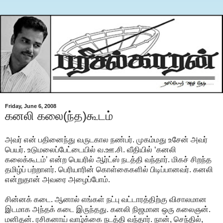
Friday, June 6, 2008
கனலி கலை(ந்த)கூடம்
அவர் என் பதினைந்து வருடகால நண்பர். முகம்மது உசேன் அவர்
பெயர். உடுமலைப்பேட்டையில் வ.ஊ.சி. வீதியில் ‘கனலி
கலைக்கூடம்’ என்ற பெயரில் ஆர்ட்ஸ் நடத்தி வந்தார். மிகச் சிறந்த
தமிழ்ப் பற்றாளர். பெரியாரின் கொள்கைகளில் பிடிப்பானவர். கனலி
என்றுதான் அவரை அழைப்போம்.
சின்னக் கடை. ஆனால் எங்கள் நட்பு வட்டாரத்திற்கு விசாலமான
இடமாக அந்தக் கடை இருந்தது. கனலி நிஜமான ஒரு கலைஞன்.
மனிதன். ரசிகனாய் வாழ்க்கை நடத்தி வந்தார். நான், செந்தில்,