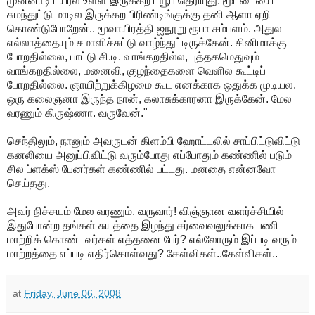
முன்னாடி டயர்ல உள்ள இருக்கற ட்யூப் தெரியுது. மூட்டையை
சுமந்துட்டு மாடில இருக்கற பிரிண்டிங்குக்கு தனி ஆளா ஏறி
கொண்டுபோறேன்.. மூவாயிரத்தி ஐநூறு ரூபா சம்பளம். அதுல
எல்லாத்தையும் சமாளிச்சுட்டு வாழ்ந்துட்டிருக்கேன். சினிமாக்கு
போறதில்லை, பாட்டு சி.டி. வாங்கறதில்ல, புத்தகமெதுவும்
வாங்கறதில்லை, மனைவி, குழந்தைகளை வெளில கூட்டிப்
போறதில்லை. ஞாயிற்றுக்கிழமை கூட எனக்காக ஒதுக்க முடியல.
ஒரு கலைஞனா இருந்த நான், கலாசுக்காரனா இருக்கேன். மேல
வரணும் கிருஷ்ணா. வருவேன்."
செந்திலும், நானும் அவருடன் கிளம்பி ஹோட்டலில் சாப்பிட்டுவிட்டு
கனலியை அனுப்பிவிட்டு வரும்போது எப்போதும் கண்ணில் படும்
சில ப்ளக்ஸ் பேனர்கள் கண்ணில் பட்டது. மனதை என்னவோ
செய்தது.
அவர் நிச்சயம் மேல வரணும். வருவார்! விஞ்ஞான வளர்ச்சியில்
இதுபோன்ற தங்கள் சுயத்தை இழந்து சர்வைவலுக்காக பணி
மாற்றிக் கொண்டவர்கள் எத்தனை பேர்? எல்லோரும் இப்படி வரும்
மாற்றத்தை எப்படி எதிர்கொள்வது? கேள்விகள்..கேள்விகள்..
at
Friday, June 06, 2008