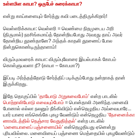
உள்ளமிள காயா? ஒருபேச் சுரைக்காயா?
என்று காய்களையும் சேர்த்து கவி படைத்திருக்கிறார்!
வெள்ளரிக்காயா: வெள்ளரி = வெண்மை நிறமுடைய அரி
(திருமால்) நரசிங்கமாய்த் தோன்றியபோது அவரது தாய் அவர்
தோன்றிய தூண்தானே? அந்தக் காதலி தூணைப் போல
நின்றுகொண்டிருந்தாளாம்!
விரும்புமவரைக் காயா: விரும்புவோரை இயல்பாகக் கோபம்
கொள்ளுபவளா நீ? (காயா – கோபமா?)
இப்படி அர்த்தத்தோடு சேர்த்திப் படிக்கும்போது நன்றாகத் தான்
இருக்கிறது.
இதே தொகுப்பில்
‘தாயோடு அறுசுவைபோம்’
என்ற பாடலில்
பொற்றாலியோடு எவையும்போம்
= பொன்தாலி அணிந்த மனைவி
போனால் எல்லா நலனும் நீங்கிவிடும் என்றெழுதிய அவ்வையாரே...
யார் யாரை எங்கெங்கே புகழ வேண்டும் என்றெழுதிய
‘நேசனைக்கா
ணாவிடத்தில் நெஞ்சார வேதுதித்தல்’
என்ற பாடலில்
‘மனையாளைப் பஞ்சணையில்’
என்றெழுதியது ஏனென்று
புரியவில்லை. மனைவியைப் பஞ்சணை மெத்தையில் புகழவேண்டும்