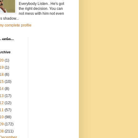
Everybody Listen.. He's got
the right decision. You can
not mess with him not even
is shadow...
y complete profile
. வாங்க...
rchive
20
(1)
19
(1)
18
(6)
15
(10)
14
(8)
13
(17)
12
(12)
11
(57)
10
(98)
09
(172)
08
(211)
December