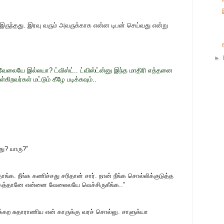
ுந்தது. இரவு வரும் அவருக்காக என்ன டிபன் செய்வது என்று
►
ேலையே இல்லயா? ட்விஸ்ட்.. ட்விஸ்ட்ன்னு இந்த மாதிரி எத்தனை
ிறவர்கள் மட்டும் கீழே படிக்கவும்..
து? யாரு?”
க. நீங்க கணிச்சது சரிதான் சார். நான் நீங்க சொல்லிக்குடுத்த
காகத்தானே என்னை வேலைலயே வெச்சிருகீங்க..”
ருக்கற சுதாராணிய என் காருக்கு வரச் சொல்லு. சாளுக்யா