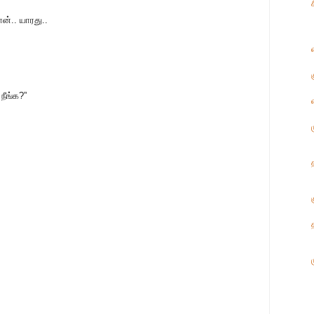
ன்.. யாரது..
நீங்க?”
க