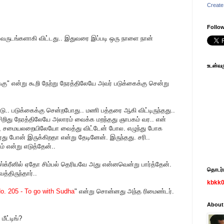
Create
Follow
வருடங்களாகி விட்டது.. இதுவரை இப்படி ஒரு நாளை நான்
உடன்வரு
" என்று கூறி நேற்று நேரத்திலேயே அவர் படுக்கைக்கு சென்று
.. படுக்கைக்கு சென்றபோது.. மணி பத்தரை ஆகி விட்டிருந்தது..
 சிறிது நேரத்திலேயே அலாரம் வைக்க மறந்தது ஞாபகம் வர.. என்
 சமையலறையிலேயோ வைத்து விட்டேன் போல. எழுந்து போக
து போன் இருக்கிறதா என்று தேடினேன். இருந்தது. சரி..
 என்று எடுத்தேன்..
ஸ்க்ரீனில் ஏதோ சிம்பல் தெரியவே அது என்னவென்று பார்த்தேன்.
தொடர்பு
திருந்தார்..
kbkk
o. 205 - To go with Sudha
" என்று சொன்னது அந்த ரிமைண்டர்.
About
ீட்டிங்?