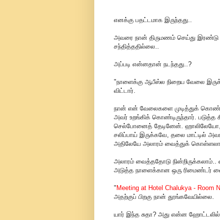
எனக்கு பதட்டமாக இருந்தது..
அவரை நான் திருமணம் செய்து இரண்டு 
சந்தித்ததில்லை..
அப்படி என்னதான் நடந்தது..?
"நாளைக்கு ஆபீஸ்ல நிறைய வேலை இருக்கு
விட்டார்.
நான் என் வேலைகளை முடித்துக் கொண்டு
அவர் உறங்கிக் கொண்டிருந்தார். படுத்த
செல்போனைத் தேடினேன். ஹாலிலேயோ,
சலிப்பாய் இருக்கவே, தலை மாட்டில் அவர
அதிலேயே அலாரம் வைத்துக் கொள்ளலாம்
அலாரம் வைத்ததோடு நின்றிருக்கலாம்.. 
அடுத்த நாளைக்கான ஒரு ரிமைண்டர் வைத்
"
Meeting at Hotel Chalukya - Room N
அதற்குப் பிறகு நான் தூங்கவேயில்லை.
யார் இந்த சுதா? அது என்ன ஹோட்டலில் ம