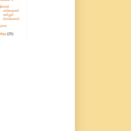
இதைக்
கவிதைகள்
என்றும்
சொல்லலாம்
முடிவு
May
(25)