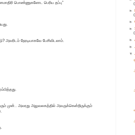
்னைமாதிரி பொண்ணுகளோட பெரிய தப்பு”
►
►
யது.
►
►
டு? அவரிடம் நேரடியாகவே பேசிவிடலாம்.
►
▼
ம்பித்தது.
ம் முன்.. அவரது அலுவலகத்தில் அவருக்கென்றிருக்கும்
்.
ு.