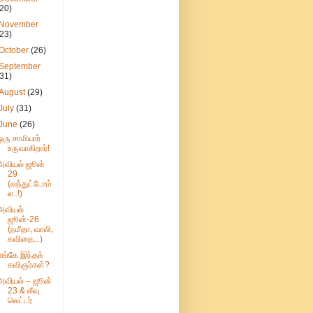
(20)
November
(23)
October
(26)
September
(31)
August
(29)
July
(31)
June
(26)
ஒரு சாமியார்
உருவாகிறார்!
அவியல் ஜூன்
29
(வந்துட்டோம்
ல..!)
அவியல்
ஜூன்-26
(நமீதா, வாலி,
கவிதை...)
எங்கே இந்தக்
கவிஞர்கள்?
அவியல் – ஜூன்
23 & லீவு
லெட்டர்