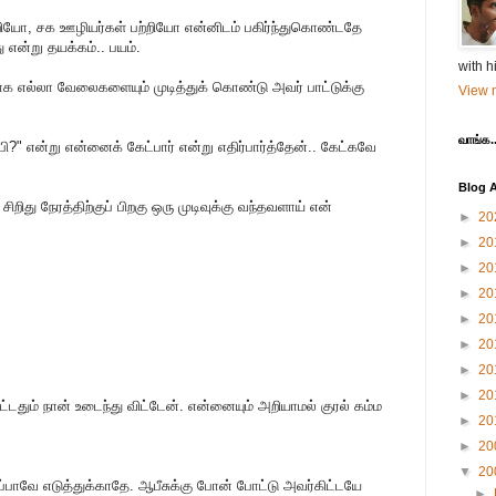
்றியோ, சக ஊழியர்கள் பற்றியோ என்னிடம் பகிர்ந்துகொண்டதே
என்று தயக்கம்.. பயம்.
with h
 எல்லா வேலைகளையும் முடித்துக் கொண்டு அவர் பாட்டுக்கு
View m
வாங்க..
?" என்று என்னைக் கேட்பார் என்று எதிர்பார்த்தேன்.. கேட்கவே
Blog A
றிது நேரத்திற்குப் பிறகு ஒரு முடிவுக்கு வந்தவளாய் என்
►
20
►
20
►
20
►
20
►
20
►
20
►
20
►
20
டதும் நான் உடைந்து விட்டேன். என்னையும் அறியாமல் குரல் கம்ம
►
20
►
20
▼
20
ம் தப்பாவே எடுத்துக்காதே. ஆபீசுக்கு போன் போட்டு அவர்கிட்டயே
►