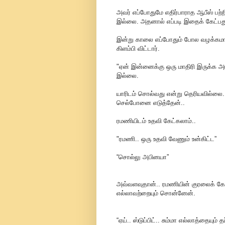
அவர் எப்போதுமே எதிர்பாராத ஆபீஸ் பற
இல்லை. அதனால் எப்படி இதைக் கேட்பது 
இன்று காலை எப்போதும் போல வழக்கமாக
கிளம்பி விட்டார்.
"ஏன் இன்னைக்கு ஒரு மாதிரி இருக்க அபி
இல்லை.
யாரிடம் சொல்வது என்று தெரியவில்லை. சி
செல்போனை எடுத்தேன்..
ரமணியிடம் உதவி கேட்கலாம்..
"ரமணி.. ஒரு உதவி வேணும் உன்கிட்ட”
“சொல்லு அபினயா”
அவ்வளவுதான்.. ரமணியின் குரலைக் கேட்
எல்லாவற்றையும் சொன்னேன்.
“ஏய்.. ஸ்டுப்பிட்.. சும்மா எல்லாத்தையு