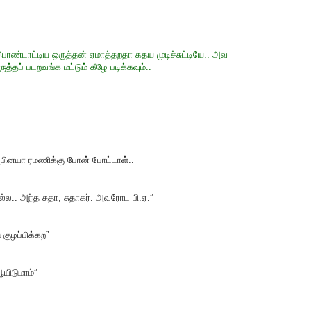
ொண்டாட்டிய ஒருத்தன் ஏமாத்தறதா கதய முடிச்சுட்டியே.. அவ
த்தப் படறவங்க மட்டும் கீழே படிக்கவும்..
அபினயா ரமணிக்கு போன் போட்டாள்..
்ல.. அந்த சுதா, சுதாகர். அவரோட பி.ஏ.”
 குழப்பிக்கற”
ஆயிடுமாம்”