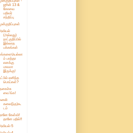
முன்குறிப்புகள் -
ஜூன் 13 &
கோவை
பதிவர்
சந்திப்பு
முன்குறிப்புகள்
அவியல்
(அல்லது)
நாட்குறிப்பில்
இல்லாத
பக்கங்கள்
உங்களையெல்லா
ம் பாத்தா
எனக்கு
பாவமா
இருக்கு!
நட்பில் ஏனிந்த
பொய்கள்?
‘நகைச்சு
வை’ங்க!
கனலி
கலை(ந்த)கூ
டம்
தானே கேள்வி!
தானே பதில்!!
அவியல்-5
அவியல்-4