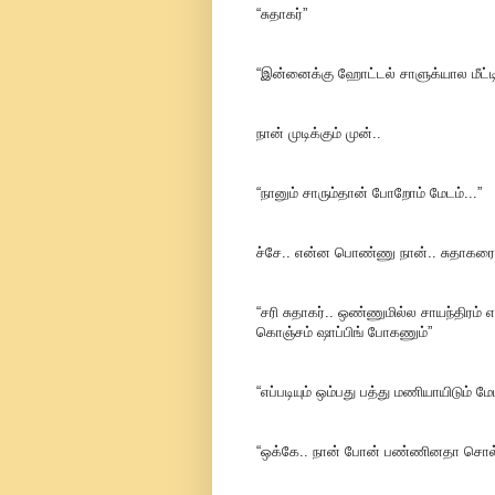
“சுதாகர்”
“இன்னைக்கு ஹோட்டல் சாளுக்யால மீட்டிங
நான் முடிக்கும் முன்..
“நானும் சாரும்தான் போறோம் மேடம்...”
ச்சே.. என்ன பொண்ணு நான்.. சுதாகரை ச
“சரி சுதாகர்.. ஒண்ணுமில்ல சாயந்திர
கொஞ்சம் ஷாப்பிங் போகணும்”
“எப்படியும் ஒம்பது பத்து மணியாயிடும் மே
“ஒக்கே.. நான் போன் பண்ணினதா சொல்