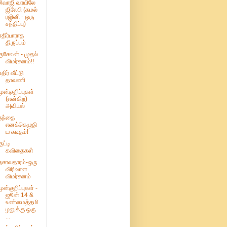
சிவாஜி வாயிலே
ஜிலேபி (கமல்
ரஜினி - ஒரு
சந்திப்பு)
எதிர்பாராத
திருப்பம்
குசேலன் - முதல்
விமர்சனம்!!
எதிர் வீட்டு
தாவணி
முன்குறிப்புகள்
(என்கிற)
அவியல்
தந்தை
எனக்கெழுதி
ய கடிதம்!
ுட்டி
கவிதைகள்
தசாவதாரம்-ஒரு
விரிவான
விமர்சனம்
முன்குறிப்புகள் -
ஜூன் 14 &
உண்மைத்தமி
ழனுக்கு ஒரு
...