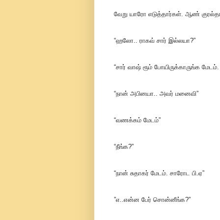
வேறு யாரோ எடுத்தார்கள். ஆண் குரல்தா
“ஹலோ.. ராகவ் சார் இல்லயா?”
“சார் வாஷ் ரூம் போயிருக்காருங்க மேடம். 
“நான் அபினயா.. அவர் மனைவி”
“வணக்கம் மேடம்”
“நீங்க?”
“நான் சுதாகர் மேடம். சாரோட பி.ஏ”
”எ..என்ன பேர் சொன்னீங்க?”