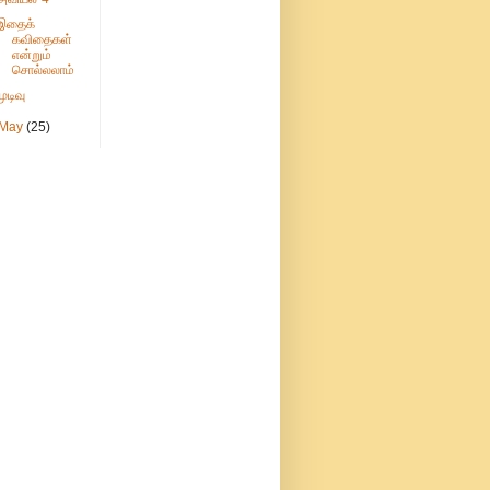
இதைக்
கவிதைகள்
என்றும்
சொல்லலாம்
முடிவு
May
(25)