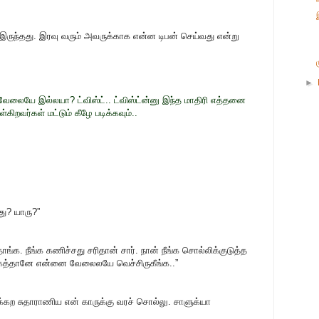
ுந்தது. இரவு வரும் அவருக்காக என்ன டிபன் செய்வது என்று
►
ேலையே இல்லயா? ட்விஸ்ட்.. ட்விஸ்ட்ன்னு இந்த மாதிரி எத்தனை
ிறவர்கள் மட்டும் கீழே படிக்கவும்..
து? யாரு?”
க. நீங்க கணிச்சது சரிதான் சார். நான் நீங்க சொல்லிக்குடுத்த
காகத்தானே என்னை வேலைலயே வெச்சிருகீங்க..”
ருக்கற சுதாராணிய என் காருக்கு வரச் சொல்லு. சாளுக்யா