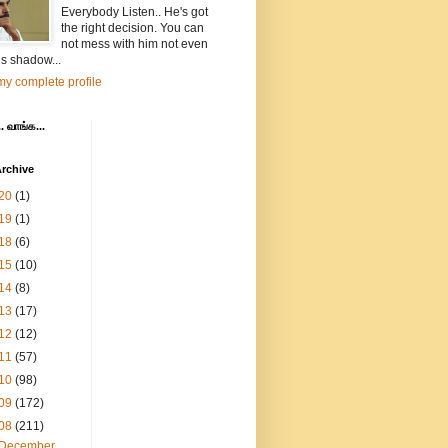
Everybody Listen.. He's got
the right decision. You can
not mess with him not even
is shadow...
y complete profile
. வாங்க...
rchive
20
(1)
19
(1)
18
(6)
15
(10)
14
(8)
13
(17)
12
(12)
11
(57)
10
(98)
09
(172)
08
(211)
December