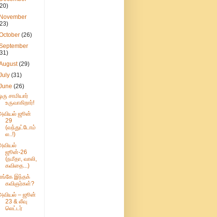
(20)
November
(23)
October
(26)
September
(31)
August
(29)
July
(31)
June
(26)
ஒரு சாமியார்
உருவாகிறார்!
அவியல் ஜூன்
29
(வந்துட்டோம்
ல..!)
அவியல்
ஜூன்-26
(நமீதா, வாலி,
கவிதை...)
எங்கே இந்தக்
கவிஞர்கள்?
அவியல் – ஜூன்
23 & லீவு
லெட்டர்