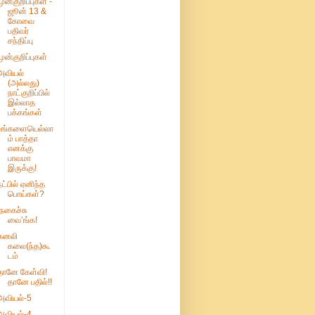
முன்குறிப்புகள் -
ஜூன் 13 &
கோவை
பதிவர்
சந்திப்பு
முன்குறிப்புகள்
அவியல்
(அல்லது)
நாட்குறிப்பில்
இல்லாத
பக்கங்கள்
உங்களையெல்லா
ம் பாத்தா
எனக்கு
பாவமா
இருக்கு!
நட்பில் ஏனிந்த
பொய்கள்?
‘நகைச்சு
வை’ங்க!
கனலி
கலை(ந்த)கூ
டம்
தானே கேள்வி!
தானே பதில்!!
அவியல்-5
அவியல்-4