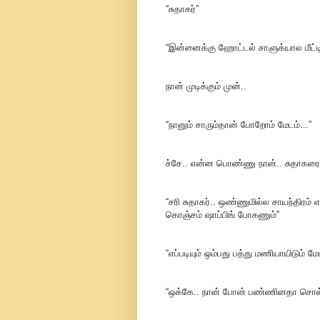
“சுதாகர்”
“இன்னைக்கு ஹோட்டல் சாளுக்யால மீட்டிங
நான் முடிக்கும் முன்..
“நானும் சாரும்தான் போறோம் மேடம்...”
ச்சே.. என்ன பொண்ணு நான்.. சுதாகரை ச
“சரி சுதாகர்.. ஒண்ணுமில்ல சாயந்திர
கொஞ்சம் ஷாப்பிங் போகணும்”
“எப்படியும் ஒம்பது பத்து மணியாயிடும் மே
“ஒக்கே.. நான் போன் பண்ணினதா சொல்