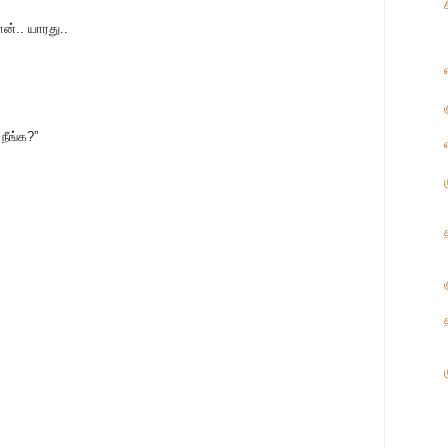
ன்.. யாரது..
நீங்க?”
க