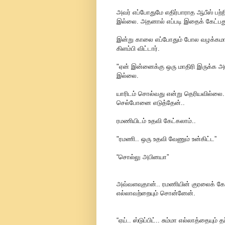
அவர் எப்போதுமே எதிர்பாராத ஆபீஸ் பற
இல்லை. அதனால் எப்படி இதைக் கேட்பது 
இன்று காலை எப்போதும் போல வழக்கமாக
கிளம்பி விட்டார்.
"ஏன் இன்னைக்கு ஒரு மாதிரி இருக்க அபி
இல்லை.
யாரிடம் சொல்வது என்று தெரியவில்லை. சி
செல்போனை எடுத்தேன்..
ரமணியிடம் உதவி கேட்கலாம்..
"ரமணி.. ஒரு உதவி வேணும் உன்கிட்ட”
“சொல்லு அபினயா”
அவ்வளவுதான்.. ரமணியின் குரலைக் கேட்
எல்லாவற்றையும் சொன்னேன்.
“ஏய்.. ஸ்டுப்பிட்.. சும்மா எல்லாத்தையு