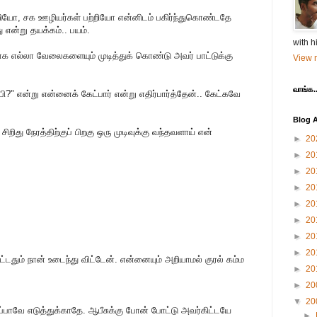
்றியோ, சக ஊழியர்கள் பற்றியோ என்னிடம் பகிர்ந்துகொண்டதே
என்று தயக்கம்.. பயம்.
with h
 எல்லா வேலைகளையும் முடித்துக் கொண்டு அவர் பாட்டுக்கு
View m
வாங்க..
?" என்று என்னைக் கேட்பார் என்று எதிர்பார்த்தேன்.. கேட்கவே
Blog A
றிது நேரத்திற்குப் பிறகு ஒரு முடிவுக்கு வந்தவளாய் என்
►
20
►
20
►
20
►
20
►
20
►
20
►
20
►
20
டதும் நான் உடைந்து விட்டேன். என்னையும் அறியாமல் குரல் கம்ம
►
20
►
20
▼
20
ம் தப்பாவே எடுத்துக்காதே. ஆபீசுக்கு போன் போட்டு அவர்கிட்டயே
►