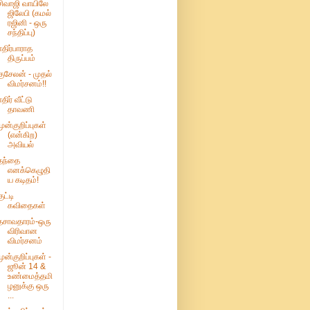
சிவாஜி வாயிலே
ஜிலேபி (கமல்
ரஜினி - ஒரு
சந்திப்பு)
எதிர்பாராத
திருப்பம்
குசேலன் - முதல்
விமர்சனம்!!
எதிர் வீட்டு
தாவணி
முன்குறிப்புகள்
(என்கிற)
அவியல்
தந்தை
எனக்கெழுதி
ய கடிதம்!
ுட்டி
கவிதைகள்
தசாவதாரம்-ஒரு
விரிவான
விமர்சனம்
முன்குறிப்புகள் -
ஜூன் 14 &
உண்மைத்தமி
ழனுக்கு ஒரு
...