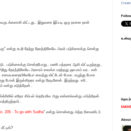
Create
Follow
வருடங்களாகி விட்டது.. இதுவரை இப்படி ஒரு நாளை நான்
உடன்வரு
" என்று கூறி நேற்று நேரத்திலேயே அவர் படுக்கைக்கு சென்று
.. படுக்கைக்கு சென்றபோது.. மணி பத்தரை ஆகி விட்டிருந்தது..
 சிறிது நேரத்திலேயே அலாரம் வைக்க மறந்தது ஞாபகம் வர.. என்
 சமையலறையிலேயோ வைத்து விட்டேன் போல. எழுந்து போக
து போன் இருக்கிறதா என்று தேடினேன். இருந்தது. சரி..
 என்று எடுத்தேன்..
ஸ்க்ரீனில் ஏதோ சிம்பல் தெரியவே அது என்னவென்று பார்த்தேன்.
தொடர்பு
திருந்தார்..
kbkk
o. 205 - To go with Sudha
" என்று சொன்னது அந்த ரிமைண்டர்.
About
ீட்டிங்?