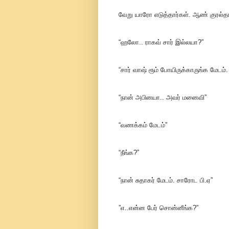
வேறு யாரோ எடுத்தார்கள். ஆண் குரல்தா
“ஹலோ.. ராகவ் சார் இல்லயா?”
“சார் வாஷ் ரூம் போயிருக்காருங்க மேடம். 
“நான் அபினயா.. அவர் மனைவி”
“வணக்கம் மேடம்”
“நீங்க?”
“நான் சுதாகர் மேடம். சாரோட பி.ஏ”
”எ..என்ன பேர் சொன்னீங்க?”