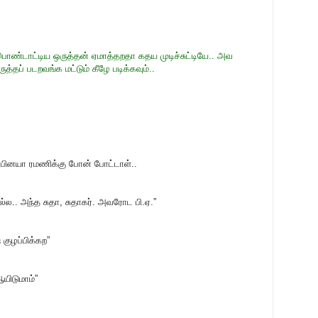
ொண்டாட்டிய ஒருத்தன் ஏமாத்தறதா கதய முடிச்சுட்டியே.. அவ
த்தப் படறவங்க மட்டும் கீழே படிக்கவும்..
அபினயா ரமணிக்கு போன் போட்டாள்..
்ல.. அந்த சுதா, சுதாகர். அவரோட பி.ஏ.”
 குழப்பிக்கற”
ஆயிடுமாம்”