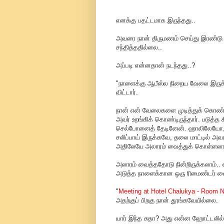
எனக்கு பதட்டமாக இருந்தது..
அவரை நான் திருமணம் செய்து இரண்டு 
சந்தித்ததில்லை..
அப்படி என்னதான் நடந்தது..?
"நாளைக்கு ஆபீஸ்ல நிறைய வேலை இருக்கு
விட்டார்.
நான் என் வேலைகளை முடித்துக் கொண்டு
அவர் உறங்கிக் கொண்டிருந்தார். படுத்த
செல்போனைத் தேடினேன். ஹாலிலேயோ,
சலிப்பாய் இருக்கவே, தலை மாட்டில் அவர
அதிலேயே அலாரம் வைத்துக் கொள்ளலாம்
அலாரம் வைத்ததோடு நின்றிருக்கலாம்.. 
அடுத்த நாளைக்கான ஒரு ரிமைண்டர் வைத்
"
Meeting at Hotel Chalukya - Room N
அதற்குப் பிறகு நான் தூங்கவேயில்லை.
யார் இந்த சுதா? அது என்ன ஹோட்டலில் ம