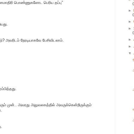
்னைமாதிரி பொண்ணுகளோட பெரிய தப்பு”
►
►
யது.
►
►
டு? அவரிடம் நேரடியாகவே பேசிவிடலாம்.
►
▼
ம்பித்தது.
ம் முன்.. அவரது அலுவலகத்தில் அவருக்கென்றிருக்கும்
்.
ு.