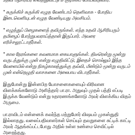
* சுருக்கிச் சுருக்கி எழுத வேண்டாம் தெளிவாக - போதிய
இடைவெளியுடன் எழுத வேண்டியது அவசியம்.
* எழுத்துப் பிழைகளைத் தவிருங்கள். எந்த உதவி ஆசிரியரும்
தமிழைப் போற்றுபவராய்த்தான் இருப்பார். அவரை
எரிச்சலூட்டாதீர்கள்.
* கால நேரங்களை கவனமாக கையாளுங்கள். திடீரென்று மூன்று
வருடத்துக்கு முன் என்று எழுதிவிட்டு, இதைச் சொல்லும் இந்த
வேளையில் என்று நிகழ்காலத்துக்கு தவ்வி, மீண்டும் மூன்று வருடம்
முன் என்றெழுதி வாசகனை அலைபாய விடாதீர்கள்.
இதுபோன்று இன்னபிற யோசனைகளையும் விரிவான
விளக்கங்களோடு அளித்தார் பா.ரா. அதுவும் முதல் பத்தி எப்படி
இருக்க வேண்டும் என்று உதாரணங்களோடு அவர் விளக்கிய விதம்
அருமை.
பா.ராவிடம் என்னைக் கவர்ந்த மற்றுமோர் விஷயம் முகஸ்துதி
இல்லாதது. வலைப்பதிவாளர்கள் செய்யும் தவறுகளை சுட்டிக் காட்டி
அவர் ஆதங்கப்பட்டபோது அதில் உள்ள உண்மை செவிட்டில்
அறைந்தது.