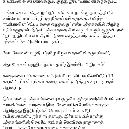
சிவராமன் அண்ணாவுக்கும், குருஜி ஜ்யோவ்ராம் சுந்தருக்கும்...
என்ன சொல்வதென்று தெரியவில்லை. நான் முதல் பத்தியில்
மேற்கோள் காட்டியிருப்பது நீங்கள் எங்களுக்கு அளித்த
ரா.கி.ராவின் ‘எப்படி கதை எழுதுவது’ என்ற புத்தகத்தில் இருந்து
எடுத்ததுதான். இந்தப் புத்தகத்தை சில வருடங்களுக்கு முன் நான்
தேடாத இடமில்லை. ஆரம்ப நிலை எழுத்தாளர்களுக்கு இந்தப்
புத்தகம் மிக அவசியமான ஒன்று!
கோ. கேசவன் எழுதிய 'தமிழ் சிறுகதைகளின் உருவங்கள்',
ஜெயமோகன் எழுதிய 'நவீன தமிழ் இலக்கிய அறிமுகம்'
கதைகதையாம் காரணமாம் (சந்தியா பதிப்பக வெளியீடு) 19
கதாசிரியர்கள் தங்கள் கதைகளைக் குறித்து உரையாடியதன்
தொகுப்பு.
இந்த நான்கு புத்தகங்களையும் ஒருவித குற்றவுணர்ச்சியோடேதான்
வாங்கினேன். காரணம் இடைவேளையின்போதே எனக்குத்
தெரிந்தது இந்நிகழ்வின் செலவு உங்கள் கைமீறி
நடந்துகொண்டிருக்கிறதென்பது. இந்நிலையில் நான்கு
புத்தகங்களின் செலவே நாங்கள் கொடுத்த நானூறைத்
தொட்டிருக்குமே என்ற கவலை எனக்கும் சில