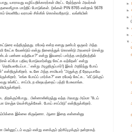
, யாராவது வழிப்பறிக்காரர்கள் மிரட்ட நேர்ந்தால் அவர்கள்
►
ைகீழாக மாற்றிப் போடுங்கள். (உங்கள் PIN 8765 என்றால் 5678
►
பணம் வெளியே வராமல் சிக்கிக் கொள்வதோடு.. வங்கியின்
►
►
►
▼
 கட்டுரை வந்திருந்தது. ரமேஷ் என்ற எனது நண்பர் ஒருவர் அந்த
ேள்வி கேட்க வேண்டும் என்று நினைத்துக் கொண்டு அவரைச் சென்று
ிண்டல் பண்ண வந்தியா?” என்று இவரைப் பார்த்த மாத்திரத்தில்
பரிசல் எப்போ பதிவு போடுவார்ன்னு கேட்க வந்தேன்’ என்று
 ’தெரியலயேப்பா..’ என்று அழுதிருப்பார்!) இவர் அதிர்ந்து போய்
்” என்றிருக்கிறார். உடனே அந்த சாமியார் “அதுக்கு நீ நேரடியாவே
க்கிறார். “எங்க போய்ப் பார்க்க?” என ரமேஷ் கேட்க.. “வீட்டுக்குப்
வது உங்கிட்ட சாப்பிடற விஷயத்தைப் பத்தி பேசுவாங்க.
யிருக்கிறார்.
ை திறக்கும்போது.. பின்னாலிலிருந்து வந்த அவரது அம்மா “டேய்
மா செஞ்சு வெச்சிருக்கேன். போய் சாப்பிடு” என்றிருக்கிறார்.
் நம்பிக்கை இல்லை கிருஷ்ணா. ஆனா இதை என்னன்னு
ன பின்னூட்டம் வரும் என்று எனக்கும் நர்சிம்முக்கும் நன்றாகத்