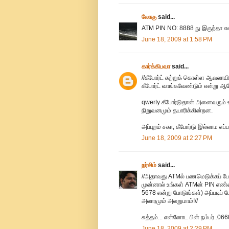
லோகு
said...
ATM PIN NO: 8888 நு இருந்தா எ
June 18, 2009 at 1:58 PM
கார்க்கிபவா
said...
//கீபோர்ட் கற்றுக் கொள்ள ஆவலாயிரு
கீபோர்ட் வாங்கவேண்டும் என்று 
qwerty கீபோர்டுதான் அனைவரும் உ
நிறுவனமும் தயாரிக்கின்றன.
அப்புறம் சகா, கீபோர்டு இல்லாம எப
June 18, 2009 at 2:27 PM
நர்சிம்
said...
//அதாவது ATMல் பணமெடுக்கப் போகு
முன்னால் உங்கள் ATMன் PIN எண்ண
5678 என்று போடுங்கள்) அப்படிப் 
அலாரமும் அலறுமாம்!//
சுத்தம்... என்னோட பின் நம்பர்..06
June 18, 2009 at 2:29 PM