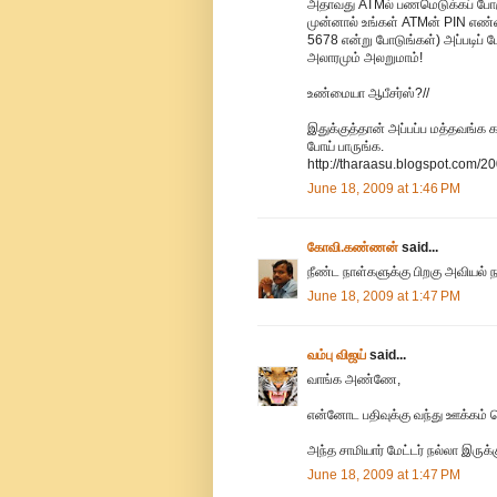
அதாவது ATMல் பணமெடுக்கப் போகும்
முன்னால் உங்கள் ATMன் PIN எண்ண
5678 என்று போடுங்கள்) அப்படிப் 
அலாரமும் அலறுமாம்!
உண்மையா ஆபீசர்ஸ்?//
இதுக்குத்தான் அப்பப்ப மத்தவங்க 
போய் பாருங்க.
http://tharaasu.blogspot.com/2
June 18, 2009 at 1:46 PM
கோவி.கண்ணன்
said...
நீண்ட நாள்களுக்கு பிறகு அவியல் ந
June 18, 2009 at 1:47 PM
வம்பு விஜய்
said...
வாங்க அண்ணே,
என்னோட பதிவுக்கு வந்து ஊக்கம் கொ
அந்த சாமியார் மேட்டர் நல்லா இரு
June 18, 2009 at 1:47 PM