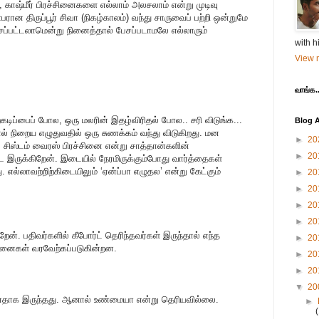
ை, காஷ்மீர் பிரச்சினைகளை எல்லாம் அலசலாம் என்று முடிவு
பரான திருப்பூர் சிவா (நிகழ்காலம்) வந்து சாருவைப் பற்றி ஒன்றுமே
்பட்டலாமென்று நினைத்தால் பேசப்படாமலே எல்லாரும்
with h
View m
வாங்க..
ிறகடிப்பைப் போல, ஒரு மலரின் இதழ்விரிதல் போல.. சரி விடுங்க...
Blog A
 நிறைய எழுதுவதில் ஒரு சுணக்கம் வந்து விடுகிறது. மன
►
20
 சிஸ்டம் வைரஸ் பிரச்சினை என்று சாத்தான்களின்
►
20
ே இருக்கிறேன். இடையில் நேரமிருக்கும்போது வார்த்தைகள்
. எல்லாவற்றிற்கிடையிலும் ‘ஏன்ப்பா எழுதல’ என்று கேட்கும்
►
20
►
20
►
20
►
20
ன். பதிவர்களில் கீபோர்ட் தெரிந்தவர்கள் இருந்தால் எந்த
►
20
சனைகள் வரவேற்கப்படுகின்றன.
►
20
►
20
▼
20
ானதாக இருந்தது. ஆனால் உண்மையா என்று தெரியவில்லை.
►