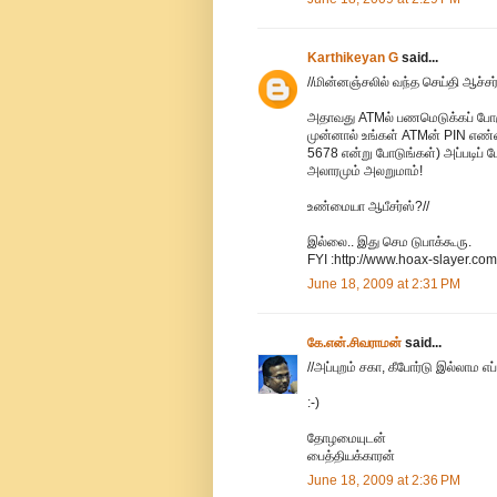
Karthikeyan G
said...
//மின்னஞ்சலில் வந்த செய்தி ஆச
அதாவது ATMல் பணமெடுக்கப் போகும்
முன்னால் உங்கள் ATMன் PIN எண்ண
5678 என்று போடுங்கள்) அப்படிப் 
அலாரமும் அலறுமாம்!
உண்மையா ஆபீசர்ஸ்?//
இல்லை.. இது செம டுபாக்கூரு.
FYI :http://www.hoax-slayer.co
June 18, 2009 at 2:31 PM
கே.என்.சிவராமன்
said...
//அப்புறம் சகா, கீபோர்டு இல்லாம எ
:-)
தோழமையுடன்
பைத்தியக்காரன்
June 18, 2009 at 2:36 PM