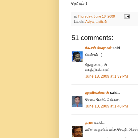
தெரியும்!)
at
Thursday, June 18, 2009
Labels:
Aviyal
,
அவியல்
51 comments:
கே.என்.சிவராமன்
said...
வெல்கம் :-)
தோழமையுடன்
பைத்தியக்காரன்
June 18, 2009 at 1:39 PM
முரளிகண்ணன்
said...
செமை டேஸ்ட் அவியல்.
June 18, 2009 at 1:40 PM
தராசு
said...
//மின்னஞ்சலில் வந்த செய்தி ஆச