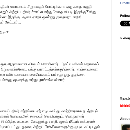
Create
 பதிவர் உரையாடல் சிறுகதைப் போட்டிக்காக ஒரு கதை எழுதி
ிச்சதும் அந்தப் பதிவர் ச்சாட்ல வந்து “கதை எப்படி இருக்கு?”ன்னு
Follow
. “நல்லா இருக்கு. ஆனா ஏதோ ஒண்ணு குறையறா மாதிரி
ர் கேட்டார்...
ுமோ?”
உடன்வரு
 ஒரு அருமையான விஷயம் சொன்னார்.. ‘நாட்ல மக்கள் தொகைப்
 நிறுவனங்களோட பங்கு பாராட்டத்தக்கது’ன்னார். ‘என்னண்ணா
்கற ஃபீஸ் வகையறாவையெல்லாம் பார்த்து ஒரு குழந்தை
்ன்னு முடிவுக்கு வந்துடறாங்களே’ன்னார்.
தொடர்பு
kbkk
வலைப்பதிவர் சந்திப்பை ஏற்பாடு செய்து வெற்றிகரமாக நடத்தியும்
திவாளர்கள் பேரவையின் தலைவர் வெயிலானும், பொருளாளர்
About
ு சிறப்பித்த வடகரை வேலனுக்கு நன்றி. முதல் மீட்டிங் என்பதால்
 அலசப்படட்து. ஓரளவு அந்தப் பிரச்சினைகளுக்கு முடிவு கட்டியதும்