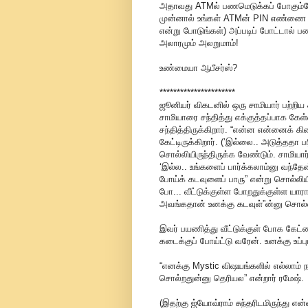
அதாவது ATMல் பணமெடுக்கப் போகும்போது
முன்னால் உங்கள் ATMன் PIN எண்ணை தல
என்று போடுங்கள்) அப்படிப் போட்டால் 
அலாரமும் அலறுமாம்!
உண்மையா ஆபீசர்ஸ்?
**********************
ஜூனியர் விகடனில் ஒரு சாமியார் பற்றிய
சாமியாரை சந்தித்து எக்குத்தப்பாக க
சந்தித்திருக்கிறார். “என்ன என்னைக் க
கேட்டிருக்கிறார். (‘இல்லை.. அடுத்ததா 
சொல்லியிருந்திருக்க வேண்டும். சாமியார்
‘இல்ல.. உங்களைப் பார்க்கலாம்னு வந்தேன
போய்க் கடவுளைப் பாரு” என்று சொல்லியிரு
போ... வீட்டுக்குள்ள போறதுக்குள்ள யாரா
அவங்கதான் உனக்கு கடவுள்”ன்னு சொல்லி
இவர் பயணித்து வீட்டுக்குள் போக கேட்ட
கடைக்குப் போய்ட்டு வரேன். உனக்கு உப்பு
“எனக்கு Mystic விஷயங்களில் எல்லாம
சொல்றதுன்னு தெரியல” என்றார் ரமேஷ்.
(இதற்கு ஜ்யோவ்ராம் சுந்தரிடமிருந்து என்