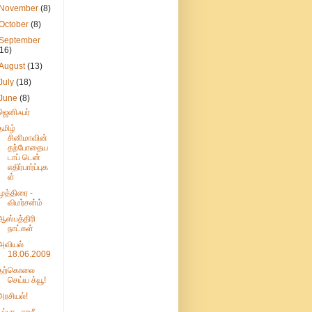
November
(8)
October
(8)
September
(16)
August
(13)
July
(18)
June
(8)
ஜெனிஃபர்
தமிழ்
சினிமாவின்
தற்போதைய
டாப் டென்
எதிர்பார்ப்புக
ள்
முத்திரை -
விமர்சன்ம்
ஆஸ்பத்திரி
நாட்கள்
அவியல்
18.06.2009
தற்கொலை
செய்ய க்யூ!
அரசியல்!