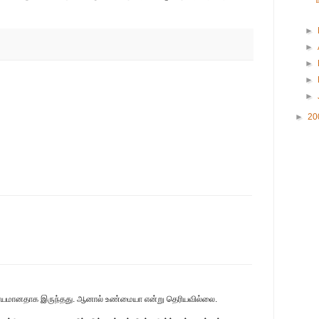
►
►
►
►
►
►
20
்சர்யமானதாக இருந்தது. ஆனால் உண்மையா என்று தெரியவில்லை.