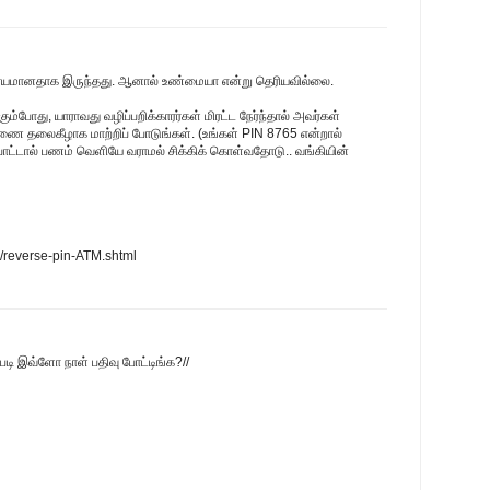
்சர்யமானதாக இருந்தது. ஆனால் உண்மையா என்று தெரியவில்லை.
போது, யாராவது வழிப்பறிக்காரர்கள் மிரட்ட நேர்ந்தால் அவர்கள்
ை தலைகீழாக மாற்றிப் போடுங்கள். (உங்கள் PIN 8765 என்றால்
போட்டால் பணம் வெளியே வராமல் சிக்கிக் கொள்வதோடு.. வங்கியின்
m/reverse-pin-ATM.shtml
ப்படி இவ்ளோ நாள் பதிவு போட்டிங்க?//