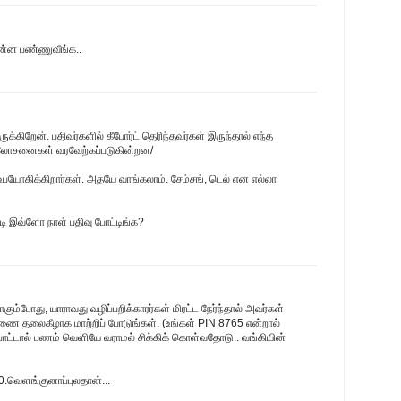
ன்ன பண்ணுவீங்க..
க்கிறேன். பதிவர்களில் கீபோர்ட் தெரிந்தவர்கள் இருந்தால் எந்த
ஆலோசனைகள் வரவேற்கப்படுகின்றன/
பயோகிக்கிறார்கள். அதயே வாங்கலாம். சேம்சங், டெல் என எல்லா
்படி இவ்ளோ நாள் பதிவு போட்டிங்க?
ம்போது, யாராவது வழிப்பறிக்காரர்கள் மிரட்ட நேர்ந்தால் அவர்கள்
ை தலைகீழாக மாற்றிப் போடுங்கள். (உங்கள் PIN 8765 என்றால்
போட்டால் பணம் வெளியே வராமல் சிக்கிக் கொள்வதோடு.. வங்கியின்
60.வெளங்குனாப்புலதான்...