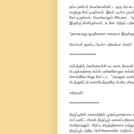
நம்ம நண்பர் வெயிலான்கிட்ட ஒரு பிரபல
கருத்து கேட்டிருக்கார். இவர் படிச்சு முட
கேட்டிருக்கார். வெயிலானும் சீரியஸா.
இருக்கு”ன்னிருக்கார். உடனே அந்தப் பதிவ
“குறையறது ஒருவேளை கதையா இருக்க
ரொம்பக் குசும்பு பிடிச்ச பதிவர்யா அவர்!
******************
சமீபத்தில் அண்ணாச்சி வடகரை வேலன்
பெருக்கத்தை கம்மி பண்ணினதுல கல்வி
சொல்றீங்க’ன்னு கேட்டா.. “அவனுக வாங
பெத்துகிட்டு கரையேத்தறதே பெரிய விஷயம
சரிதான்!
********************
திருப்பூரின் வரலாற்றின் முதல்முறையாக 
காட்டிவிட்டார்கள் திருப்பூர் வலைப்ப
சாமிநாதனும். சிறப்பு விருந்தினராக வந்த
திருப்பூர் பற்றிய பிரச்சினைகளே அதிகம்