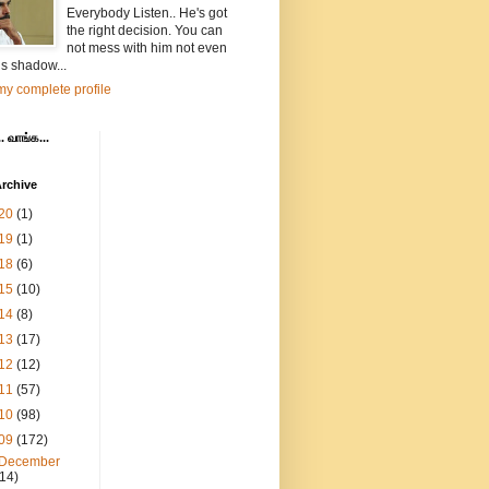
Everybody Listen.. He's got
the right decision. You can
not mess with him not even
is shadow...
y complete profile
. வாங்க...
rchive
20
(1)
19
(1)
18
(6)
15
(10)
14
(8)
13
(17)
12
(12)
11
(57)
10
(98)
09
(172)
December
(14)