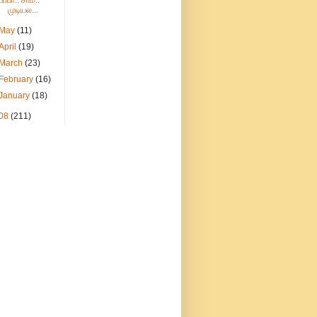
யப்பா.. சாமீ..
முடியல...
May
(11)
April
(19)
March
(23)
February
(16)
January
(18)
08
(211)