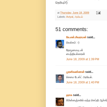
தெரியும்!)
at
Thursday, June 18, 2009
Labels:
Aviyal
,
அவியல்
51 comments:
கே.என்.சிவராமன்
said...
வெல்கம் :-)
தோழமையுடன்
பைத்தியக்காரன்
June 18, 2009 at 1:39 PM
முரளிகண்ணன்
said...
செமை டேஸ்ட் அவியல்.
June 18, 2009 at 1:40 PM
தராசு
said...
//மின்னஞ்சலில் வந்த செய்தி ஆச