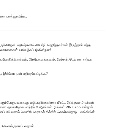
ன்ன பண்ணுவீங்க..
க்கிறேன். பதிவர்களில் கீபோர்ட் தெரிந்தவர்கள் இருந்தால் எந்த
ஆலோசனைகள் வரவேற்கப்படுகின்றன/
பயோகிக்கிறார்கள். அதயே வாங்கலாம். சேம்சங், டெல் என எல்லா
்படி இவ்ளோ நாள் பதிவு போட்டிங்க?
ம்போது, யாராவது வழிப்பறிக்காரர்கள் மிரட்ட நேர்ந்தால் அவர்கள்
ை தலைகீழாக மாற்றிப் போடுங்கள். (உங்கள் PIN 8765 என்றால்
போட்டால் பணம் வெளியே வராமல் சிக்கிக் கொள்வதோடு.. வங்கியின்
60.வெளங்குனாப்புலதான்...