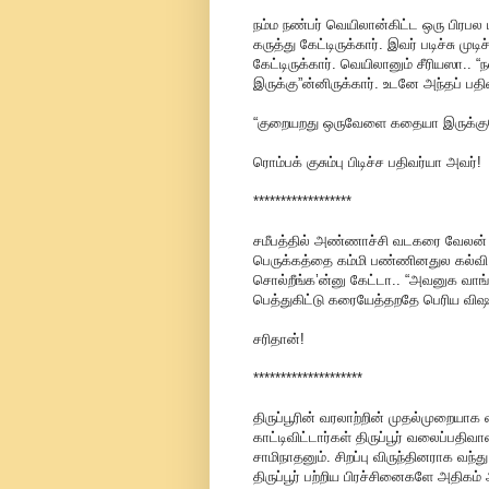
நம்ம நண்பர் வெயிலான்கிட்ட ஒரு பிரபல
கருத்து கேட்டிருக்கார். இவர் படிச்சு முட
கேட்டிருக்கார். வெயிலானும் சீரியஸா.
இருக்கு”ன்னிருக்கார். உடனே அந்தப் பதிவ
“குறையறது ஒருவேளை கதையா இருக்க
ரொம்பக் குசும்பு பிடிச்ச பதிவர்யா அவர்!
******************
சமீபத்தில் அண்ணாச்சி வடகரை வேலன்
பெருக்கத்தை கம்மி பண்ணினதுல கல்வி
சொல்றீங்க’ன்னு கேட்டா.. “அவனுக வாங
பெத்துகிட்டு கரையேத்தறதே பெரிய விஷயம
சரிதான்!
********************
திருப்பூரின் வரலாற்றின் முதல்முறையாக 
காட்டிவிட்டார்கள் திருப்பூர் வலைப்ப
சாமிநாதனும். சிறப்பு விருந்தினராக வந்த
திருப்பூர் பற்றிய பிரச்சினைகளே அதிகம்