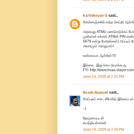
Karthikeyan G
said...
//மின்னஞ்சலில் வந்த செய்தி ஆச
அதாவது ATMல் பணமெடுக்கப் போகும்
முன்னால் உங்கள் ATMன் PIN எண்ண
5678 என்று போடுங்கள்) அப்படிப் 
அலாரமும் அலறுமாம்!
உண்மையா ஆபீசர்ஸ்?//
இல்லை.. இது செம டுபாக்கூரு.
FYI :http://www.hoax-slayer.co
June 18, 2009 at 2:31 PM
கே.என்.சிவராமன்
said...
//அப்புறம் சகா, கீபோர்டு இல்லாம எ
:-)
தோழமையுடன்
பைத்தியக்காரன்
June 18, 2009 at 2:36 PM