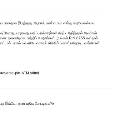
்சர்யமானதாக இருந்தது. ஆனால் உண்மையா என்று தெரியவில்லை.
போது, யாராவது வழிப்பறிக்காரர்கள் மிரட்ட நேர்ந்தால் அவர்கள்
ை தலைகீழாக மாற்றிப் போடுங்கள். (உங்கள் PIN 8765 என்றால்
போட்டால் பணம் வெளியே வராமல் சிக்கிக் கொள்வதோடு.. வங்கியின்
m/reverse-pin-ATM.shtml
ப்படி இவ்ளோ நாள் பதிவு போட்டிங்க?//