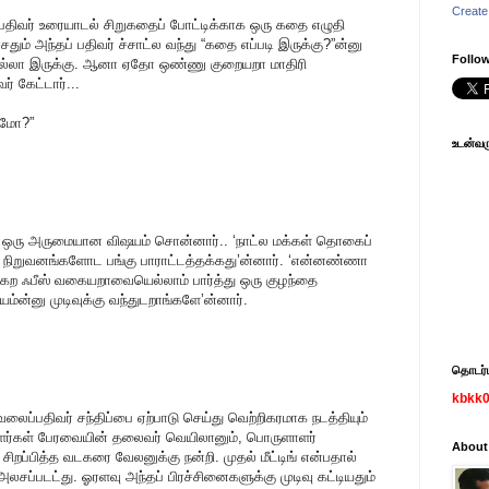
Create
 பதிவர் உரையாடல் சிறுகதைப் போட்டிக்காக ஒரு கதை எழுதி
ிச்சதும் அந்தப் பதிவர் ச்சாட்ல வந்து “கதை எப்படி இருக்கு?”ன்னு
Follow
. “நல்லா இருக்கு. ஆனா ஏதோ ஒண்ணு குறையறா மாதிரி
ர் கேட்டார்...
ுமோ?”
உடன்வரு
 ஒரு அருமையான விஷயம் சொன்னார்.. ‘நாட்ல மக்கள் தொகைப்
 நிறுவனங்களோட பங்கு பாராட்டத்தக்கது’ன்னார். ‘என்னண்ணா
்கற ஃபீஸ் வகையறாவையெல்லாம் பார்த்து ஒரு குழந்தை
்ன்னு முடிவுக்கு வந்துடறாங்களே’ன்னார்.
தொடர்பு
kbkk
வலைப்பதிவர் சந்திப்பை ஏற்பாடு செய்து வெற்றிகரமாக நடத்தியும்
திவாளர்கள் பேரவையின் தலைவர் வெயிலானும், பொருளாளர்
About
ு சிறப்பித்த வடகரை வேலனுக்கு நன்றி. முதல் மீட்டிங் என்பதால்
 அலசப்படட்து. ஓரளவு அந்தப் பிரச்சினைகளுக்கு முடிவு கட்டியதும்