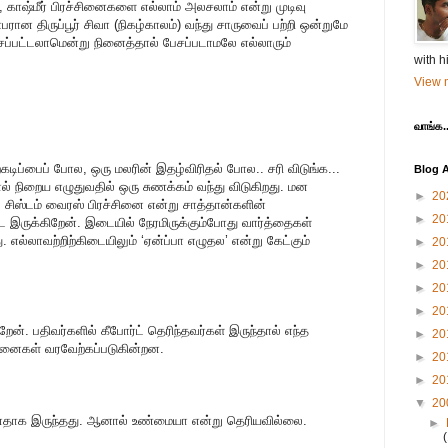
ை, காஷ்மீர் பிரச்சினைகளை எல்லாம் அலசலாம் என்று முடிவு
பரான திருப்பூர் சிவா (நிகழ்காலம்) வந்து சாருவைப் பற்றி ஒன்றுமே
்பட்டலாமென்று நினைத்தால் பேசப்படாமலே எல்லாரும்
with h
View m
வாங்க..
ிறகடிப்பைப் போல, ஒரு மலரின் இதழ்விரிதல் போல.. சரி விடுங்க...
Blog A
 நிறைய எழுதுவதில் ஒரு சுணக்கம் வந்து விடுகிறது. மன
►
20
 சிஸ்டம் வைரஸ் பிரச்சினை என்று சாத்தான்களின்
►
20
ே இருக்கிறேன். இடையில் நேரமிருக்கும்போது வார்த்தைகள்
. எல்லாவற்றிற்கிடையிலும் ‘ஏன்ப்பா எழுதல’ என்று கேட்கும்
►
20
►
20
►
20
►
20
ன். பதிவர்களில் கீபோர்ட் தெரிந்தவர்கள் இருந்தால் எந்த
►
20
சனைகள் வரவேற்கப்படுகின்றன.
►
20
►
20
▼
20
ானதாக இருந்தது. ஆனால் உண்மையா என்று தெரியவில்லை.
►