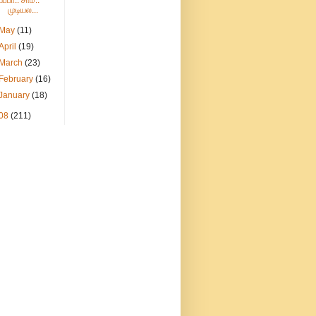
யப்பா.. சாமீ..
முடியல...
May
(11)
April
(19)
March
(23)
February
(16)
January
(18)
08
(211)