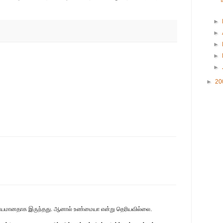
►
►
►
►
►
►
20
்சர்யமானதாக இருந்தது. ஆனால் உண்மையா என்று தெரியவில்லை.