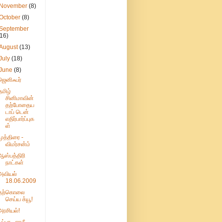
November
(8)
October
(8)
September
(16)
August
(13)
July
(18)
June
(8)
ஜெனிஃபர்
தமிழ்
சினிமாவின்
தற்போதைய
டாப் டென்
எதிர்பார்ப்புக
ள்
முத்திரை -
விமர்சன்ம்
ஆஸ்பத்திரி
நாட்கள்
அவியல்
18.06.2009
தற்கொலை
செய்ய க்யூ!
அரசியல்!