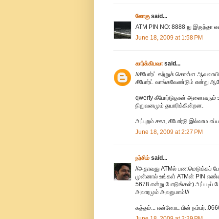
லோகு
said...
ATM PIN NO: 8888 நு இருந்தா எ
June 18, 2009 at 1:58 PM
கார்க்கிபவா
said...
//கீபோர்ட் கற்றுக் கொள்ள ஆவலாயிரு
கீபோர்ட் வாங்கவேண்டும் என்று 
qwerty கீபோர்டுதான் அனைவரும் உ
நிறுவனமும் தயாரிக்கின்றன.
அப்புறம் சகா, கீபோர்டு இல்லாம எப
June 18, 2009 at 2:27 PM
நர்சிம்
said...
//அதாவது ATMல் பணமெடுக்கப் போகு
முன்னால் உங்கள் ATMன் PIN எண்ண
5678 என்று போடுங்கள்) அப்படிப் 
அலாரமும் அலறுமாம்!//
சுத்தம்... என்னோட பின் நம்பர்..06
June 18, 2009 at 2:29 PM