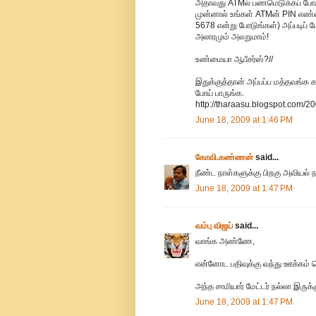
அதாவது ATMல் பணமெடுக்கப் போகும்
முன்னால் உங்கள் ATMன் PIN எண்ண
5678 என்று போடுங்கள்) அப்படிப் 
அலாரமும் அலறுமாம்!
உண்மையா ஆபீசர்ஸ்?//
இதுக்குத்தான் அப்பப்ப மத்தவங்க 
போய் பாருங்க.
http://tharaasu.blogspot.com/2
June 18, 2009 at 1:46 PM
கோவி.கண்ணன்
said...
நீண்ட நாள்களுக்கு பிறகு அவியல் ந
June 18, 2009 at 1:47 PM
வம்பு விஜய்
said...
வாங்க அண்ணே,
என்னோட பதிவுக்கு வந்து ஊக்கம் கொ
அந்த சாமியார் மேட்டர் நல்லா இரு
June 18, 2009 at 1:47 PM