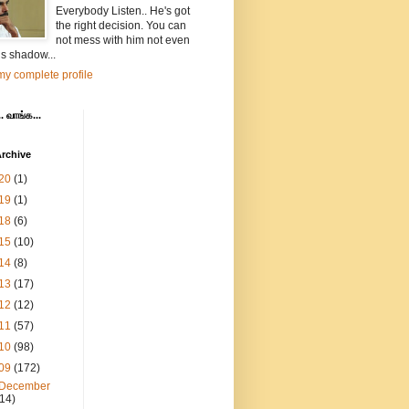
Everybody Listen.. He's got
the right decision. You can
not mess with him not even
is shadow...
y complete profile
. வாங்க...
rchive
20
(1)
19
(1)
18
(6)
15
(10)
14
(8)
13
(17)
12
(12)
11
(57)
10
(98)
09
(172)
December
(14)