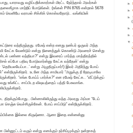
, யாராவது வழிப்பறிக்காரர்கள் மிரட்ட நேர்ந்தால் அவர்கள்
►
ைகீழாக மாற்றிப் போடுங்கள். (உங்கள் PIN 8765 என்றால் 5678
►
பணம் வெளியே வராமல் சிக்கிக் கொள்வதோடு.. வங்கியின்
►
►
►
▼
 கட்டுரை வந்திருந்தது. ரமேஷ் என்ற எனது நண்பர் ஒருவர் அந்த
ேள்வி கேட்க வேண்டும் என்று நினைத்துக் கொண்டு அவரைச் சென்று
ிண்டல் பண்ண வந்தியா?” என்று இவரைப் பார்த்த மாத்திரத்தில்
பரிசல் எப்போ பதிவு போடுவார்ன்னு கேட்க வந்தேன்’ என்று
 ’தெரியலயேப்பா..’ என்று அழுதிருப்பார்!) இவர் அதிர்ந்து போய்
்” என்றிருக்கிறார். உடனே அந்த சாமியார் “அதுக்கு நீ நேரடியாவே
க்கிறார். “எங்க போய்ப் பார்க்க?” என ரமேஷ் கேட்க.. “வீட்டுக்குப்
வது உங்கிட்ட சாப்பிடற விஷயத்தைப் பத்தி பேசுவாங்க.
யிருக்கிறார்.
ை திறக்கும்போது.. பின்னாலிலிருந்து வந்த அவரது அம்மா “டேய்
மா செஞ்சு வெச்சிருக்கேன். போய் சாப்பிடு” என்றிருக்கிறார்.
் நம்பிக்கை இல்லை கிருஷ்ணா. ஆனா இதை என்னன்னு
ன பின்னூட்டம் வரும் என்று எனக்கும் நர்சிம்முக்கும் நன்றாகத்