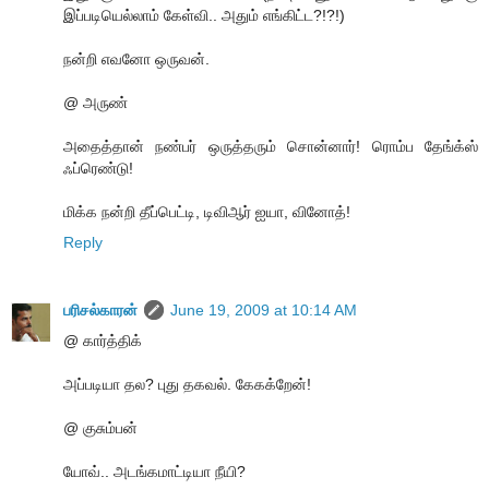
இப்படியெல்லாம் கேள்வி.. அதும் எங்கிட்ட?!?!)
நன்றி எவனோ ஒருவன்.
@ அருண்
அதைத்தான் நண்பர் ஒருத்தரும் சொன்னார்! ரொம்ப தேங்க்ஸ்
ஃப்ரெண்டு!
மிக்க நன்றி தீப்பெட்டி, டிவிஆர் ஐயா, வினோத்!
Reply
பரிசல்காரன்
June 19, 2009 at 10:14 AM
@ கார்த்திக்
அப்படியா தல? புது தகவல். கேகக்றேன்!
@ குசும்பன்
யோவ்.. அடங்கமாட்டியா நீயி?