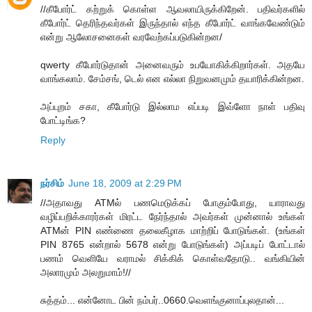
//கீபோர்ட் கற்றுக் கொள்ள ஆவலாயிருக்கிறேன். பதிவர்களில்
கீபோர்ட் தெரிந்தவர்கள் இருந்தால் எந்த கீபோர்ட் வாங்கவேண்டும்
என்று ஆலோசனைகள் வரவேற்கப்படுகின்றன/
qwerty கீபோர்டுதான் அனைவரும் உபயோகிக்கிறார்கள். அதயே
வாங்கலாம். சேம்சங், டெல் என எல்லா நிறுவனமும் தயாரிக்கின்றன.
அப்புறம் சகா, கீபோர்டு இல்லாம எப்படி இவ்ளோ நாள் பதிவு
போட்டிங்க?
Reply
நர்சிம்
June 18, 2009 at 2:29 PM
//அதாவது ATMல் பணமெடுக்கப் போகும்போது, யாராவது
வழிப்பறிக்காரர்கள் மிரட்ட நேர்ந்தால் அவர்கள் முன்னால் உங்கள்
ATMன் PIN எண்ணை தலைகீழாக மாற்றிப் போடுங்கள். (உங்கள்
PIN 8765 என்றால் 5678 என்று போடுங்கள்) அப்படிப் போட்டால்
பணம் வெளியே வராமல் சிக்கிக் கொள்வதோடு.. வங்கியின்
அலாரமும் அலறுமாம்!//
சுத்தம்... என்னோட பின் நம்பர்..0660.வெளங்குனாப்புலதான்...