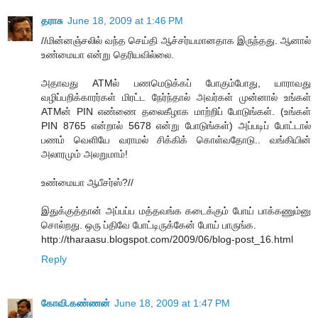
தராசு
June 18, 2009 at 1:46 PM
//மின்னஞ்சலில் வந்த செய்தி ஆச்சர்யமானதாக இருந்தது. ஆனால்
உண்மையா என்று தெரியவில்லை.
அதாவது ATMல் பணமெடுக்கப் போகும்போது, யாராவது
வழிப்பறிக்காரர்கள் மிரட்ட நேர்ந்தால் அவர்கள் முன்னால் உங்கள்
ATMன் PIN எண்ணை தலைகீழாக மாற்றிப் போடுங்கள். (உங்கள்
PIN 8765 என்றால் 5678 என்று போடுங்கள்) அப்படிப் போட்டால்
பணம் வெளியே வராமல் சிக்கிக் கொள்வதோடு.. வங்கியின்
அலாரமும் அலறுமாம்!
உண்மையா ஆபீசர்ஸ்?//
இதுக்குத்தான் அப்பப்ப மத்தவங்க கடைக்கும் போய் பாக்கணும்னு
சொல்றது. ஒரு ப்திவே போட்டிருக்கேன் போய் பாருங்க.
http://tharaasu.blogspot.com/2009/06/blog-post_16.html
Reply
கோவி.கண்ணன்
June 18, 2009 at 1:47 PM