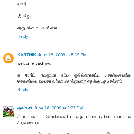
நன்றி.
@ விஜய்
அது எங்க கடமைங்ணா..
Reply
KARTHIK
June 18, 2009 at 5:09 PM
welcome back தல
கீ போர்ட் வேணுமா நம்ம ஜீவ்ஸ்ணாகிட்ட சொல்லிவைங்க
செகண்ஸ்ல நல்லதா வந்தா சொல்லுவாரு எதுக்கு புதுசெல்லாம்.
Reply
குசும்பன்
June 18, 2009 at 5:27 PM
//நம்ம நண்பர் வெயிலான்கிட்ட ஒரு பிரபல பதிவர் உரையாடல்
சிறுகதைப் //