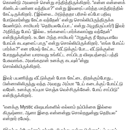
கொண்டு அவரைச் சென்று சந்தித்திருக்கிறார். “என்ன என்னைக்
கிண்டல் பண்ண வந்தியா?” என்று இவரைப் பார்த்த மாத்திரத்தில்
கேட்டிருக்கிறார். (‘இல்லை.. அடுத்ததா பரிசல் எப்போ பதிவு
போடுவார்ன்னு கேட்க வந்தேன்’ என்று சொல்லியிருந்திருக்க
வேண்டும். சாமியார் ’தெரியலயேப்பா..’ என்று அழுதிருப்பார்!) இவர்
அதிர்ந்து போய் ‘இல்ல.. உங்களைப் பார்க்கலாம்னு வந்தேன்”
என்றிருக்கிறார். உடனே அந்த சாமியார் “அதுக்கு நீ நேரடியாவே
போய்க் கடவுளைப் பாரு” என்று சொல்லியிருக்கிறார். “எங்க போய்ப்
பார்க்க?” என ரமேஷ் கேட்க.. “வீட்டுக்குப் போ... வீட்டுக்குள்ள
போறதுக்குள்ள யாராவது உங்கிட்ட சாப்பிடற விஷயத்தைப் பத்தி
பேசுவாங்க. அவங்கதான் உனக்கு கடவுள்”ன்னு
சொல்லியிருக்கிறார்.
இவர் பயணித்து வீட்டுக்குள் போக கேட்டை திறக்கும்போது..
பின்னாலிலிருந்து வந்த அவரது அம்மா “டேய் கடைக்குப் போய்ட்டு
வரேன். உனக்கு உப்புமா செஞ்சு வெச்சிருக்கேன். போய் சாப்பிடு”
என்றிருக்கிறார்.
“எனக்கு Mystic விஷயங்களில் எல்லாம் நம்பிக்கை இல்லை
கிருஷ்ணா. ஆனா இதை என்னன்னு சொல்றதுன்னு தெரியல”
என்றார் ரமேஷ்.