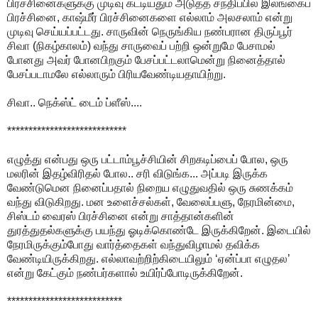
பிரச்சினைகளுக்கு முடிவு கட்டியதும் அடுத்த சந்திப்பில் இலங்கைப்
பிரச்சினை, காஷ்மீர் பிரச்சினைகளை எல்லாம் அலசலாம் என்று
முடிவு செய்யப்பட்டது. சாருவின் நெருங்கிய நண்பரான திருப்பூர்
சிவா (நிகழ்காலம்) வந்து சாருவைப் பற்றி ஒன்றுமே பேசாமல்
போனது அவர் போனபிறகும் பேசப்பட்டலாமென்று நினைத்தால்
பேசப்படாமலே எல்லாரும் பிரியவேண்டியதாயிற்று.
சிவா.. நெக்ஸ்ட் டைம் ப்ளீஸ்....
****************************
எழுத்து என்பது ஒரு பட்டாம்பூச்சியின் சிறகடிப்பைப் போல, ஒரு
மலரின் இதழ்விரிதல் போல.. சரி விடுங்க... அப்படி இருக்க
வேண்டுமென நினைப்பதால் நிறைய எழுதுவதில் ஒரு சுணக்கம்
வந்து விடுகிறது. மன உளைச்சல்கள், வேலைப்பளு, நேரமின்மை,
சிஸ்டம் வைரஸ் பிரச்சினை என்று சாத்தான்களின்
துரத்துதல்களுக்கு பயந்து ஓடிக்கொண்டே இருக்கிறேன். இடையில்
நேரமிருக்கும்போது வார்த்தைகள் வந்துவிழாமல் தவிக்க
வேண்டியிருக்கிறது. எல்லாவற்றிற்கிடையிலும் ‘ஏன்ப்பா எழுதல’
என்று கேட்கும் நண்பர்களால் உயிர்ப்போடிருக்கிறேன்.
***************************