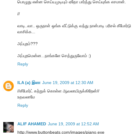
பொழுது என்ன செய்யமுடியும் ஏதோ பார்த்து செய்யுங்க எசமான்.
//
வாடி..வா.. ஒருநாள் ஒங்க வீட்டுக்கு வந்து நான்பாடி பரிசல் கீபோர்டு
வாசிக்க...
அப்புறம்???
அப்புறமென்ன...நாங்களே செத்துருவோம் :)
Reply
ILA (a) இளா
June 19, 2009 at 12:30 AM
//கீபோர்ட் கற்றுக் கொள்ள ஆவலாயிருக்கிறேன்//
உதவலாமே
Reply
ALIF AHAMED
June 19, 2009 at 12:52 AM
http://www.buttonbeats.com/images/piano.exe