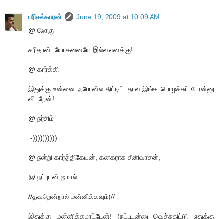
பரிசல்காரன்
June 19, 2009 at 10:09 AM
@ லோகு
சரிதான். யோசனையே இல்ல எனக்கு!
@ கார்க்கி
இதுக்கு உன்னை ஃபோன்ல திட்டிட்டதால இங்க பொழச்சுப் போன்னு
விடறேன்!
@ நர்சிம்
:-))))))))))
@ நன்றி கார்த்திகேயன், கனகராசு சீனிவாசன்,
@ நட்புடன் ஜமால்
//தவறென்றால் மன்னிக்கவும்)//
இதுக்கு மன்னிக்கமாட்டேன்! (நட்புடன்னு வெச்சுகிட்டு எதுக்கு