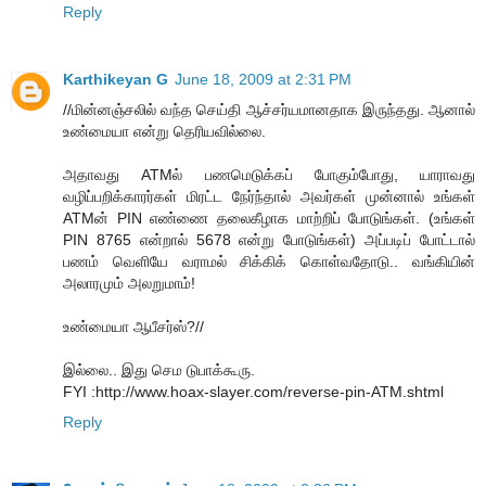
Reply
Karthikeyan G
June 18, 2009 at 2:31 PM
//மின்னஞ்சலில் வந்த செய்தி ஆச்சர்யமானதாக இருந்தது. ஆனால்
உண்மையா என்று தெரியவில்லை.
அதாவது ATMல் பணமெடுக்கப் போகும்போது, யாராவது
வழிப்பறிக்காரர்கள் மிரட்ட நேர்ந்தால் அவர்கள் முன்னால் உங்கள்
ATMன் PIN எண்ணை தலைகீழாக மாற்றிப் போடுங்கள். (உங்கள்
PIN 8765 என்றால் 5678 என்று போடுங்கள்) அப்படிப் போட்டால்
பணம் வெளியே வராமல் சிக்கிக் கொள்வதோடு.. வங்கியின்
அலாரமும் அலறுமாம்!
உண்மையா ஆபீசர்ஸ்?//
இல்லை.. இது செம டுபாக்கூரு.
FYI :http://www.hoax-slayer.com/reverse-pin-ATM.shtml
Reply