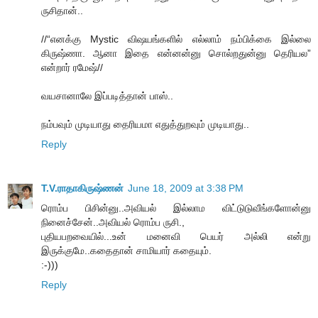
ருசிதான்..
//“எனக்கு Mystic விஷயங்களில் எல்லாம் நம்பிக்கை இல்லை
கிருஷ்ணா. ஆனா இதை என்னன்னு சொல்றதுன்னு தெரியல”
என்றார் ரமேஷ்//
வயசானாலே இப்படித்தான் பாஸ்..
நம்பவும் முடியாது தைரியமா எதுத்துறவும் முடியாது..
Reply
T.V.ராதாகிருஷ்ணன்
June 18, 2009 at 3:38 PM
ரொம்ப பிசின்னு..அவியல் இல்லாம விட்டுடுவீங்களோன்னு
நினைச்சேன்..அவியல் ரொம்ப ருசி.,
புதியபறவையில்...உன் மனைவி பெயர் அல்லி என்று
இருக்குமே..கதைதான் சாமியார் கதையும்.
:-)))
Reply