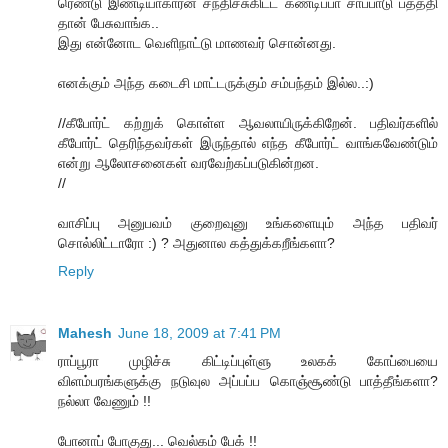
ரெண்டு இண்டியாகாரன் சந்திச்சுகிட்ட கண்டிப்பா சாப்பாடு பத்த்தி
தான் பேசுவாங்க..
இது என்னோட வெளிநாட்டு மாணவர் சொன்னது.
எனக்கும் அந்த கடைசி மாட்டருக்கும் சம்பந்தம் இல்ல..:)
//கீபோர்ட் கற்றுக் கொள்ள ஆவலாயிருக்கிறேன். பதிவர்களில்
கீபோர்ட் தெரிந்தவர்கள் இருந்தால் எந்த கீபோர்ட் வாங்கவேண்டும்
என்று ஆலோசனைகள் வரவேற்கப்படுகின்றன.
//
வாசிப்பு அனுபவம் குறைவுனு உங்களையும் அந்த பதிவர்
சொல்லிட்டாரோ :) ? அதுனால கத்துக்கறீங்களா?
Reply
Mahesh
June 18, 2009 at 7:41 PM
ராப்பூரா முழிச்சு கிட்டிப்புள்ளு உலகக் கோப்பையை
விளம்பரங்களுக்கு நடுவுல அப்பப்ப கொஞ்சூண்டு பாத்தீங்களா?
நல்லா வேணும் !!
போனாப் போகுது... வெல்கம் பேக் !!