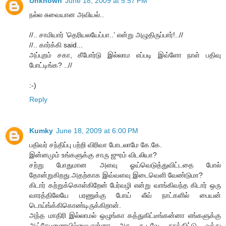
Unknown
June 18, 2009 at 5:57 PM
நல்ல சுவையான அவியல்..
//.. சாமியார் ’தெரியலயேப்பா..’ என்று அழுதிருப்பார்!..//
//.. கார்க்கி said...
அப்புறம் சகா, கீபோர்டு இல்லாம எப்படி இவ்ளோ நாள் பதிவு
போட்டிங்க? ..//
:-)
Reply
Kumky
June 18, 2009 at 6:00 PM
பதிவர் சந்திப்பு பற்றி விரிவா போடலாமே கே.கே.
இன்னமும் உங்களுக்கு சாரு ஜுரம் விடலியா?
சற்று போதுமான அளவு ஓய்வெடுத்துவிட்டதை போல்
தோன்றுகிறது.அதற்காக இவ்வளவு இடைவெளி வேண்டுமா?
கிடார் கற்றுக்கொள்கிறேன் பேர்வழி என்று வாங்கிவந்த கிடார் ஒரு
வாரத்திலேயே பரணுக்கு போய் லீவ் நாட்களில் பையன்
டொய்ங்க்கிகொண்டிருக்கிறான்.
அந்த மாதிரி இல்லாமல் ஒழுங்கா கத்துகிட்டீங்கன்னா எங்களுக்கு
ஆட்சேபணையில்லை.ஏன்னா அத கூடவே தூக்கிட்டு வந்து