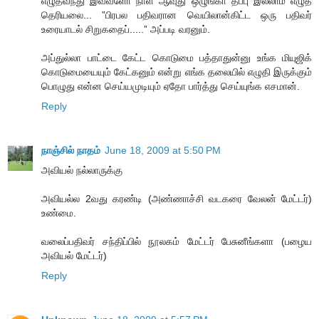
எழுதவந்து இவ்வளோ நாள் ஆவுது ஒழுங்கா தப்பு இல்லாம எழுத
தெரியலை... ”பிரபல பதிவரான வெயிலான்கிட்ட ஒரு பதிவர்
உரையாடல் சிறுகதைப்.....” அப்படி வரனும்.
அப்துல்லா பாட்டை கேட்ட கொடுமை பத்தாதுன்னு உங்க மியுஜிக்
கொடுமையையும் கேட்கனும் என்று எங்க தலையில் எழுதி இருக்கும்
பொழுது என்ன செய்யமுடியும் ஏதோ பார்த்து செய்யுங்க எசமான்.
Reply
நாஞ்சில் நாதம்
June 18, 2009 at 5:50 PM
அவியல் நல்லாருக்கு
அவியல்ல 2வது கரண்டி (அண்ணாச்சி வடகரை வேலன் மேட்டர்)
உண்மை.
வலைப்பதிவர் சந்திப்பில் நூலகம் மேட்டர் பேசுனீங்களா (பழைய
அவியல் மேட்டர்)
Reply