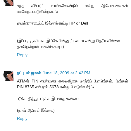
எந்த கீபோர்ட் வாங்கவேண்டும் என்று ஆலோசனைகள்
வரவேற்கப்படுகின்றன. \\
மைக்ரோஸாஃப்ட் இல்லாங்காட்டி HP or Dell
(இப்படி குசும்பாக இங்கே பின்னூட்டலாமா என்று தெரியவில்லை -
தவறென்றால் மன்னிக்கவும்)
Reply
நட்புடன் ஜமால்
June 18, 2009 at 2:42 PM
ATMன் PIN எண்ணை தலைகீழாக மாற்றிப் போடுங்கள். (உங்கள்
PIN 8765 என்றால் 5678 என்று போடுங்கள்) \\
பரிசோதித்து பார்க்க இயலாத உண்மை
(நான் ஆபிஸர் இல்லை)
Reply