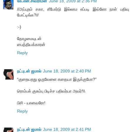
கே.என்.சிவராமன்
June 18, 2009 at 2:36 PM
//அப்புறம் சகா, கீபோர்டு இல்லாம எப்படி இவ்ளோ நாள் பதிவு
போட்டிங்க?//
:-)
தோழமையுடன்
பைத்தியக்காரன்
Reply
நட்புடன் ஜமால்
June 18, 2009 at 2:40 PM
“குறையறது ஒருவேளை கதையா இருக்குமோ?”
ரொம்பக் குசும்பு பிடிச்ச பதிவர்யா அவர்!\\
பிசி - யானவரோ!
Reply
நட்புடன் ஜமால்
June 18, 2009 at 2:41 PM