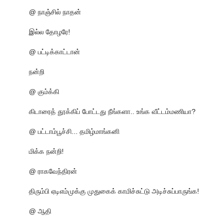
@ நாஞ்சில் நாதன்
இல்ல தோழரே!
@ பட்டிக்காட்டான்
நன்றி
@ கும்க்கி
கிடாரைத் தூக்கிப் போட்டது நீங்களா.. உங்க வீட்டம்மணியா?
@ பட்டாம்பூச்சி... தமிழ்மாங்கனி
மிக்க நன்றி!
@ ராகவேந்திரன்
திரும்பி ஏடிஎம்முக்கு முதுகைக் காமிச்சுட்டு அடிச்சுப்பாருங்க!
@ ஆதி