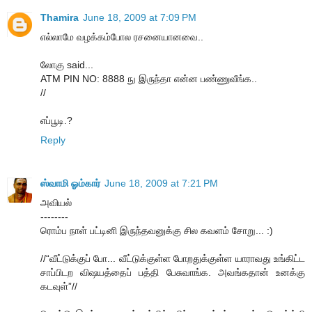
Thamira
June 18, 2009 at 7:09 PM
எல்லாமே வழக்கம்போல ரசனையானவை..
லோகு said...
ATM PIN NO: 8888 நு இருந்தா என்ன பண்ணுவீங்க..
//
எப்பூடி.?
Reply
ஸ்வாமி ஓம்கார்
June 18, 2009 at 7:21 PM
அவியல்
--------
ரொம்ப நாள் பட்டினி இருந்தவனுக்கு சில கவளம் சோறு... :)
//“வீட்டுக்குப் போ... வீட்டுக்குள்ள போறதுக்குள்ள யாராவது உங்கிட்ட
சாப்பிடற விஷயத்தைப் பத்தி பேசுவாங்க. அவங்கதான் உனக்கு
கடவுள்”//