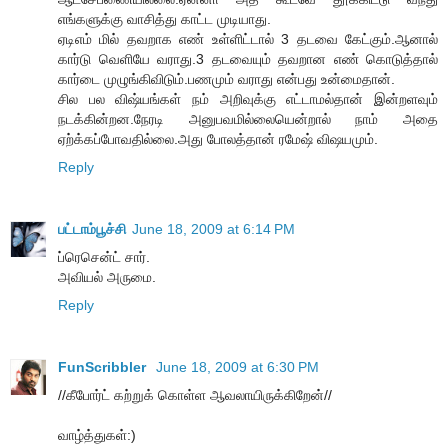
எங்களுக்கு வாசித்து காட்ட முடியாது.
ஏடிஎம் மில் தவறாக எண் உள்ளிட்டால் 3 தடவை கேட்கும்.ஆனால்
கார்டு வெளியே வராது.3 தடவையும் தவறான எண் கொடுத்தால்
கார்டை முழுங்கிவிடும்.பணமும் வராது என்பது உன்மைதான்.
சில பல விஷ்யங்கள் நம் அறிவுக்கு எட்டாமல்தான் இன்றளவும்
நடக்கின்றன.நேரடி அனுபவமில்லையென்றால் நாம் அதை
ஏற்க்கப்போவதில்லை.அது போலத்தான் ரமேஷ் விஷயமும்.
Reply
பட்டாம்பூச்சி
June 18, 2009 at 6:14 PM
ப்ரெசென்ட் சார்.
அவியல் அருமை.
Reply
FunScribbler
June 18, 2009 at 6:30 PM
//கீபோர்ட் கற்றுக் கொள்ள ஆவலாயிருக்கிறேன்//
வாழ்த்துகள்:)