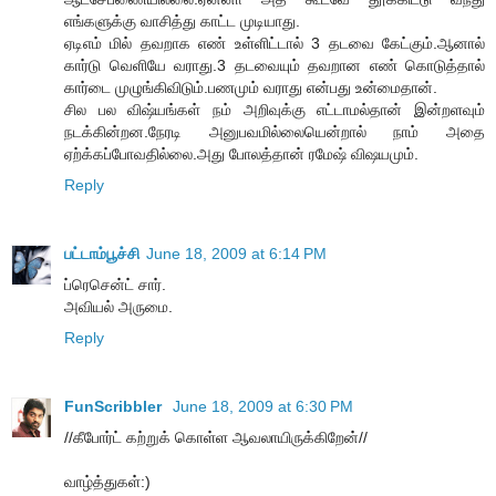
எங்களுக்கு வாசித்து காட்ட முடியாது.
ஏடிஎம் மில் தவறாக எண் உள்ளிட்டால் 3 தடவை கேட்கும்.ஆனால்
கார்டு வெளியே வராது.3 தடவையும் தவறான எண் கொடுத்தால்
கார்டை முழுங்கிவிடும்.பணமும் வராது என்பது உன்மைதான்.
சில பல விஷ்யங்கள் நம் அறிவுக்கு எட்டாமல்தான் இன்றளவும்
நடக்கின்றன.நேரடி அனுபவமில்லையென்றால் நாம் அதை
ஏற்க்கப்போவதில்லை.அது போலத்தான் ரமேஷ் விஷயமும்.
Reply
பட்டாம்பூச்சி
June 18, 2009 at 6:14 PM
ப்ரெசென்ட் சார்.
அவியல் அருமை.
Reply
FunScribbler
June 18, 2009 at 6:30 PM
//கீபோர்ட் கற்றுக் கொள்ள ஆவலாயிருக்கிறேன்//
வாழ்த்துகள்:)