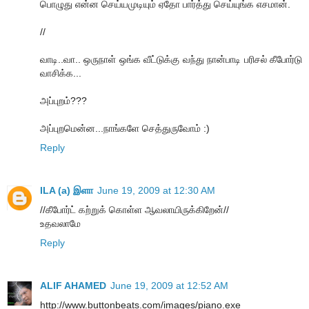
பொழுது என்ன செய்யமுடியும் ஏதோ பார்த்து செய்யுங்க எசமான்.
//
வாடி..வா.. ஒருநாள் ஒங்க வீட்டுக்கு வந்து நான்பாடி பரிசல் கீபோர்டு
வாசிக்க...
அப்புறம்???
அப்புறமென்ன...நாங்களே செத்துருவோம் :)
Reply
ILA (a) இளா
June 19, 2009 at 12:30 AM
//கீபோர்ட் கற்றுக் கொள்ள ஆவலாயிருக்கிறேன்//
உதவலாமே
Reply
ALIF AHAMED
June 19, 2009 at 12:52 AM
http://www.buttonbeats.com/images/piano.exe