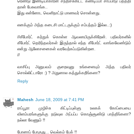
ரெண்டு இண்டியாகாரன் சந்திச்சுகிட்ட கண்டிப்பா சாப்பாடு பத்த்தி
தான் பேசுவாங்க..
இது என்னோட வெளிநாட்டு மாணவர் சொன்னது.
எனக்கும் அந்த கடைசி மாட்டருக்கும் சம்பந்தம் இல்ல..:)
//கீபோர்ட் கற்றுக் கொள்ள ஆவலாயிருக்கிறேன். பதிவர்களில்
கீபோர்ட் தெரிந்தவர்கள் இருந்தால் எந்த கீபோர்ட் வாங்கவேண்டும்
என்று ஆலோசனைகள் வரவேற்கப்படுகின்றன.
//
வாசிப்பு அனுபவம் குறைவுனு உங்களையும் அந்த பதிவர்
சொல்லிட்டாரோ :) ? அதுனால கத்துக்கறீங்களா?
Reply
Mahesh
June 18, 2009 at 7:41 PM
ராப்பூரா முழிச்சு கிட்டிப்புள்ளு உலகக் கோப்பையை
விளம்பரங்களுக்கு நடுவுல அப்பப்ப கொஞ்சூண்டு பாத்தீங்களா?
நல்லா வேணும் !!
போனாப் போகுது... வெல்கம் பேக் !!