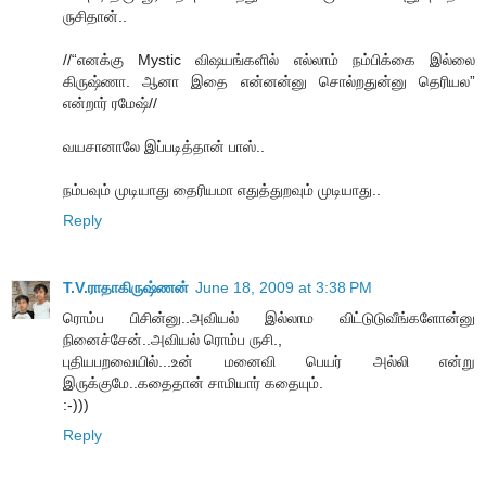
ருசிதான்..
//“எனக்கு Mystic விஷயங்களில் எல்லாம் நம்பிக்கை இல்லை
கிருஷ்ணா. ஆனா இதை என்னன்னு சொல்றதுன்னு தெரியல”
என்றார் ரமேஷ்//
வயசானாலே இப்படித்தான் பாஸ்..
நம்பவும் முடியாது தைரியமா எதுத்துறவும் முடியாது..
Reply
T.V.ராதாகிருஷ்ணன்
June 18, 2009 at 3:38 PM
ரொம்ப பிசின்னு..அவியல் இல்லாம விட்டுடுவீங்களோன்னு
நினைச்சேன்..அவியல் ரொம்ப ருசி.,
புதியபறவையில்...உன் மனைவி பெயர் அல்லி என்று
இருக்குமே..கதைதான் சாமியார் கதையும்.
:-)))
Reply