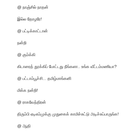
@ நாஞ்சில் நாதன்
இல்ல தோழரே!
@ பட்டிக்காட்டான்
நன்றி
@ கும்க்கி
கிடாரைத் தூக்கிப் போட்டது நீங்களா.. உங்க வீட்டம்மணியா?
@ பட்டாம்பூச்சி... தமிழ்மாங்கனி
மிக்க நன்றி!
@ ராகவேந்திரன்
திரும்பி ஏடிஎம்முக்கு முதுகைக் காமிச்சுட்டு அடிச்சுப்பாருங்க!
@ ஆதி