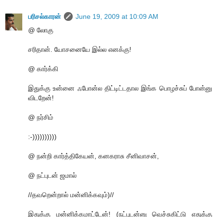
பரிசல்காரன்
June 19, 2009 at 10:09 AM
@ லோகு
சரிதான். யோசனையே இல்ல எனக்கு!
@ கார்க்கி
இதுக்கு உன்னை ஃபோன்ல திட்டிட்டதால இங்க பொழச்சுப் போன்னு
விடறேன்!
@ நர்சிம்
:-))))))))))
@ நன்றி கார்த்திகேயன், கனகராசு சீனிவாசன்,
@ நட்புடன் ஜமால்
//தவறென்றால் மன்னிக்கவும்)//
இதுக்கு மன்னிக்கமாட்டேன்! (நட்புடன்னு வெச்சுகிட்டு எதுக்கு