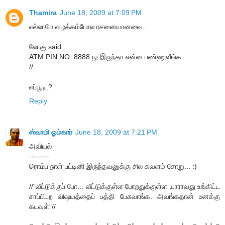
Thamira
June 18, 2009 at 7:09 PM
எல்லாமே வழக்கம்போல ரசனையானவை..
லோகு said...
ATM PIN NO: 8888 நு இருந்தா என்ன பண்ணுவீங்க..
//
எப்பூடி.?
Reply
ஸ்வாமி ஓம்கார்
June 18, 2009 at 7:21 PM
அவியல்
--------
ரொம்ப நாள் பட்டினி இருந்தவனுக்கு சில கவளம் சோறு... :)
//“வீட்டுக்குப் போ... வீட்டுக்குள்ள போறதுக்குள்ள யாராவது உங்கிட்ட
சாப்பிடற விஷயத்தைப் பத்தி பேசுவாங்க. அவங்கதான் உனக்கு
கடவுள்”//