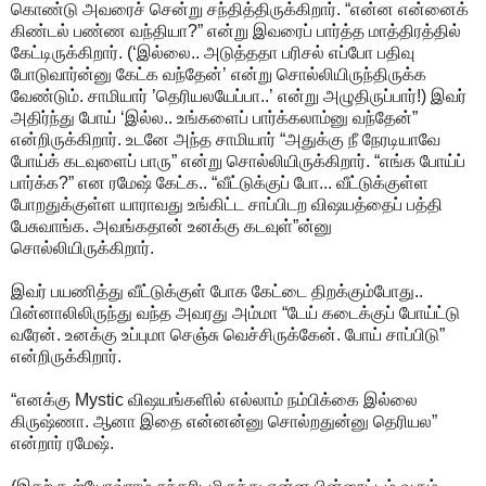
கொண்டு அவரைச் சென்று சந்தித்திருக்கிறார். “என்ன என்னைக்
கிண்டல் பண்ண வந்தியா?” என்று இவரைப் பார்த்த மாத்திரத்தில்
கேட்டிருக்கிறார். (‘இல்லை.. அடுத்ததா பரிசல் எப்போ பதிவு
போடுவார்ன்னு கேட்க வந்தேன்’ என்று சொல்லியிருந்திருக்க
வேண்டும். சாமியார் ’தெரியலயேப்பா..’ என்று அழுதிருப்பார்!) இவர்
அதிர்ந்து போய் ‘இல்ல.. உங்களைப் பார்க்கலாம்னு வந்தேன்”
என்றிருக்கிறார். உடனே அந்த சாமியார் “அதுக்கு நீ நேரடியாவே
போய்க் கடவுளைப் பாரு” என்று சொல்லியிருக்கிறார். “எங்க போய்ப்
பார்க்க?” என ரமேஷ் கேட்க.. “வீட்டுக்குப் போ... வீட்டுக்குள்ள
போறதுக்குள்ள யாராவது உங்கிட்ட சாப்பிடற விஷயத்தைப் பத்தி
பேசுவாங்க. அவங்கதான் உனக்கு கடவுள்”ன்னு
சொல்லியிருக்கிறார்.
இவர் பயணித்து வீட்டுக்குள் போக கேட்டை திறக்கும்போது..
பின்னாலிலிருந்து வந்த அவரது அம்மா “டேய் கடைக்குப் போய்ட்டு
வரேன். உனக்கு உப்புமா செஞ்சு வெச்சிருக்கேன். போய் சாப்பிடு”
என்றிருக்கிறார்.
“எனக்கு Mystic விஷயங்களில் எல்லாம் நம்பிக்கை இல்லை
கிருஷ்ணா. ஆனா இதை என்னன்னு சொல்றதுன்னு தெரியல”
என்றார் ரமேஷ்.