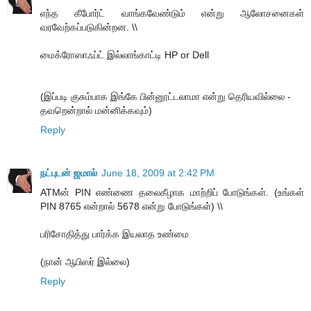
எந்த கீபோர்ட் வாங்கவேண்டும் என்று ஆலோசனைகள்
வரவேற்கப்படுகின்றன. \\
மைக்ரோஸாஃப்ட் இல்லாங்காட்டி HP or Dell
(இப்படி குசும்பாக இங்கே பின்னூட்டலாமா என்று தெரியவில்லை -
தவறென்றால் மன்னிக்கவும்)
Reply
நட்புடன் ஜமால்
June 18, 2009 at 2:42 PM
ATMன் PIN எண்ணை தலைகீழாக மாற்றிப் போடுங்கள். (உங்கள்
PIN 8765 என்றால் 5678 என்று போடுங்கள்) \\
பரிசோதித்து பார்க்க இயலாத உண்மை
(நான் ஆபிஸர் இல்லை)
Reply