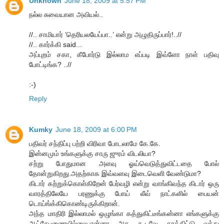
Unknown
June 18, 2009 at 5:57 PM
நல்ல சுவையான அவியல்..
//.. சாமியார் ’தெரியலயேப்பா..’ என்று அழுதிருப்பார்!..//
//.. கார்க்கி said...
அப்புறம் சகா, கீபோர்டு இல்லாம எப்படி இவ்ளோ நாள் பதிவு
போட்டிங்க? ..//
:-)
Reply
Kumky
June 18, 2009 at 6:00 PM
பதிவர் சந்திப்பு பற்றி விரிவா போடலாமே கே.கே.
இன்னமும் உங்களுக்கு சாரு ஜுரம் விடலியா?
சற்று போதுமான அளவு ஓய்வெடுத்துவிட்டதை போல்
தோன்றுகிறது.அதற்காக இவ்வளவு இடைவெளி வேண்டுமா?
கிடார் கற்றுக்கொள்கிறேன் பேர்வழி என்று வாங்கிவந்த கிடார் ஒரு
வாரத்திலேயே பரணுக்கு போய் லீவ் நாட்களில் பையன்
டொய்ங்க்கிகொண்டிருக்கிறான்.
அந்த மாதிரி இல்லாமல் ஒழுங்கா கத்துகிட்டீங்கன்னா எங்களுக்கு
ஆட்சேபணையில்லை.ஏன்னா அத கூடவே தூக்கிட்டு வந்து