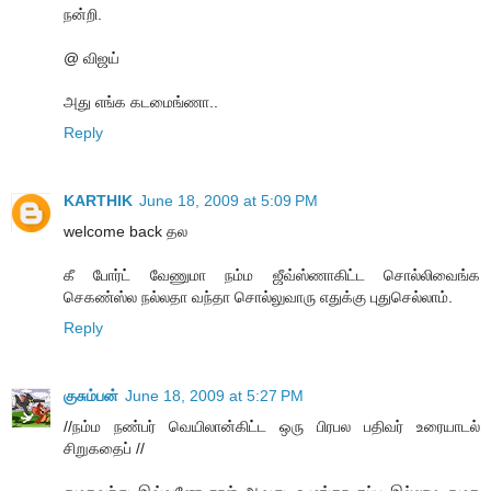
நன்றி.
@ விஜய்
அது எங்க கடமைங்ணா..
Reply
KARTHIK
June 18, 2009 at 5:09 PM
welcome back தல
கீ போர்ட் வேணுமா நம்ம ஜீவ்ஸ்ணாகிட்ட சொல்லிவைங்க
செகண்ஸ்ல நல்லதா வந்தா சொல்லுவாரு எதுக்கு புதுசெல்லாம்.
Reply
குசும்பன்
June 18, 2009 at 5:27 PM
//நம்ம நண்பர் வெயிலான்கிட்ட ஒரு பிரபல பதிவர் உரையாடல்
சிறுகதைப் //