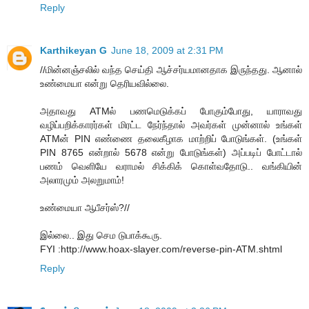
Reply
Karthikeyan G
June 18, 2009 at 2:31 PM
//மின்னஞ்சலில் வந்த செய்தி ஆச்சர்யமானதாக இருந்தது. ஆனால்
உண்மையா என்று தெரியவில்லை.
அதாவது ATMல் பணமெடுக்கப் போகும்போது, யாராவது
வழிப்பறிக்காரர்கள் மிரட்ட நேர்ந்தால் அவர்கள் முன்னால் உங்கள்
ATMன் PIN எண்ணை தலைகீழாக மாற்றிப் போடுங்கள். (உங்கள்
PIN 8765 என்றால் 5678 என்று போடுங்கள்) அப்படிப் போட்டால்
பணம் வெளியே வராமல் சிக்கிக் கொள்வதோடு.. வங்கியின்
அலாரமும் அலறுமாம்!
உண்மையா ஆபீசர்ஸ்?//
இல்லை.. இது செம டுபாக்கூரு.
FYI :http://www.hoax-slayer.com/reverse-pin-ATM.shtml
Reply