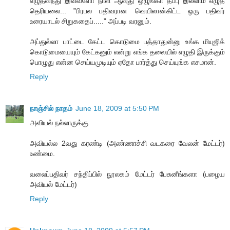
எழுதவந்து இவ்வளோ நாள் ஆவுது ஒழுங்கா தப்பு இல்லாம எழுத
தெரியலை... ”பிரபல பதிவரான வெயிலான்கிட்ட ஒரு பதிவர்
உரையாடல் சிறுகதைப்.....” அப்படி வரனும்.
அப்துல்லா பாட்டை கேட்ட கொடுமை பத்தாதுன்னு உங்க மியுஜிக்
கொடுமையையும் கேட்கனும் என்று எங்க தலையில் எழுதி இருக்கும்
பொழுது என்ன செய்யமுடியும் ஏதோ பார்த்து செய்யுங்க எசமான்.
Reply
நாஞ்சில் நாதம்
June 18, 2009 at 5:50 PM
அவியல் நல்லாருக்கு
அவியல்ல 2வது கரண்டி (அண்ணாச்சி வடகரை வேலன் மேட்டர்)
உண்மை.
வலைப்பதிவர் சந்திப்பில் நூலகம் மேட்டர் பேசுனீங்களா (பழைய
அவியல் மேட்டர்)
Reply