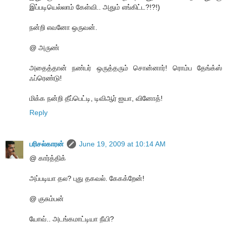
இப்படியெல்லாம் கேள்வி.. அதும் எங்கிட்ட?!?!)
நன்றி எவனோ ஒருவன்.
@ அருண்
அதைத்தான் நண்பர் ஒருத்தரும் சொன்னார்! ரொம்ப தேங்க்ஸ்
ஃப்ரெண்டு!
மிக்க நன்றி தீப்பெட்டி, டிவிஆர் ஐயா, வினோத்!
Reply
பரிசல்காரன்
June 19, 2009 at 10:14 AM
@ கார்த்திக்
அப்படியா தல? புது தகவல். கேகக்றேன்!
@ குசும்பன்
யோவ்.. அடங்கமாட்டியா நீயி?