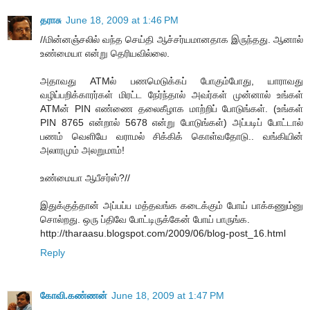
தராசு
June 18, 2009 at 1:46 PM
//மின்னஞ்சலில் வந்த செய்தி ஆச்சர்யமானதாக இருந்தது. ஆனால்
உண்மையா என்று தெரியவில்லை.
அதாவது ATMல் பணமெடுக்கப் போகும்போது, யாராவது
வழிப்பறிக்காரர்கள் மிரட்ட நேர்ந்தால் அவர்கள் முன்னால் உங்கள்
ATMன் PIN எண்ணை தலைகீழாக மாற்றிப் போடுங்கள். (உங்கள்
PIN 8765 என்றால் 5678 என்று போடுங்கள்) அப்படிப் போட்டால்
பணம் வெளியே வராமல் சிக்கிக் கொள்வதோடு.. வங்கியின்
அலாரமும் அலறுமாம்!
உண்மையா ஆபீசர்ஸ்?//
இதுக்குத்தான் அப்பப்ப மத்தவங்க கடைக்கும் போய் பாக்கணும்னு
சொல்றது. ஒரு ப்திவே போட்டிருக்கேன் போய் பாருங்க.
http://tharaasu.blogspot.com/2009/06/blog-post_16.html
Reply
கோவி.கண்ணன்
June 18, 2009 at 1:47 PM