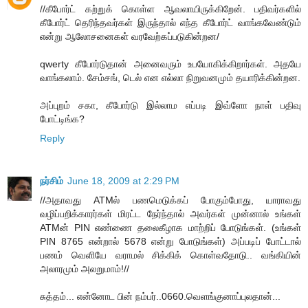
//கீபோர்ட் கற்றுக் கொள்ள ஆவலாயிருக்கிறேன். பதிவர்களில்
கீபோர்ட் தெரிந்தவர்கள் இருந்தால் எந்த கீபோர்ட் வாங்கவேண்டும்
என்று ஆலோசனைகள் வரவேற்கப்படுகின்றன/
qwerty கீபோர்டுதான் அனைவரும் உபயோகிக்கிறார்கள். அதயே
வாங்கலாம். சேம்சங், டெல் என எல்லா நிறுவனமும் தயாரிக்கின்றன.
அப்புறம் சகா, கீபோர்டு இல்லாம எப்படி இவ்ளோ நாள் பதிவு
போட்டிங்க?
Reply
நர்சிம்
June 18, 2009 at 2:29 PM
//அதாவது ATMல் பணமெடுக்கப் போகும்போது, யாராவது
வழிப்பறிக்காரர்கள் மிரட்ட நேர்ந்தால் அவர்கள் முன்னால் உங்கள்
ATMன் PIN எண்ணை தலைகீழாக மாற்றிப் போடுங்கள். (உங்கள்
PIN 8765 என்றால் 5678 என்று போடுங்கள்) அப்படிப் போட்டால்
பணம் வெளியே வராமல் சிக்கிக் கொள்வதோடு.. வங்கியின்
அலாரமும் அலறுமாம்!//
சுத்தம்... என்னோட பின் நம்பர்..0660.வெளங்குனாப்புலதான்...