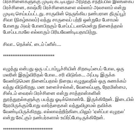
பிரச்சினைகளுக்கு முடிவு கட்டியதும் அடுத்த சந்திப்பில் இலங்கைப்
பிரச்சினை, காஷ்மீர் பிரச்சினைகளை எல்லாம் அலசலாம் என்று
முடிவு செய்யப்பட்டது. சாருவின் நெருங்கிய நண்பரான திருப்பூர்
சிவா (நிகழ்காலம்) வந்து சாருவைப் பற்றி ஒன்றுமே பேசாமல்
போனது அவர் போனபிறகும் பேசப்பட்டலாமென்று நினைத்தால்
பேசப்படாமலே எல்லாரும் பிரியவேண்டியதாயிற்று.
சிவா.. நெக்ஸ்ட் டைம் ப்ளீஸ்....
****************************
எழுத்து என்பது ஒரு பட்டாம்பூச்சியின் சிறகடிப்பைப் போல, ஒரு
மலரின் இதழ்விரிதல் போல.. சரி விடுங்க... அப்படி இருக்க
வேண்டுமென நினைப்பதால் நிறைய எழுதுவதில் ஒரு சுணக்கம்
வந்து விடுகிறது. மன உளைச்சல்கள், வேலைப்பளு, நேரமின்மை,
சிஸ்டம் வைரஸ் பிரச்சினை என்று சாத்தான்களின்
துரத்துதல்களுக்கு பயந்து ஓடிக்கொண்டே இருக்கிறேன். இடையில்
நேரமிருக்கும்போது வார்த்தைகள் வந்துவிழாமல் தவிக்க
வேண்டியிருக்கிறது. எல்லாவற்றிற்கிடையிலும் ‘ஏன்ப்பா எழுதல’
என்று கேட்கும் நண்பர்களால் உயிர்ப்போடிருக்கிறேன்.
***************************