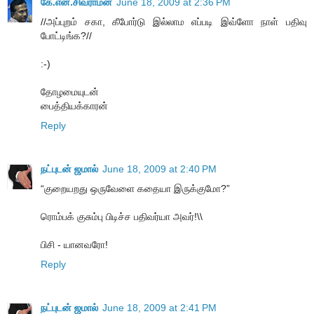
கே.என்.சிவராமன்
June 18, 2009 at 2:36 PM
//அப்புறம் சகா, கீபோர்டு இல்லாம எப்படி இவ்ளோ நாள் பதிவு
போட்டிங்க?//
:-)
தோழமையுடன்
பைத்தியக்காரன்
Reply
நட்புடன் ஜமால்
June 18, 2009 at 2:40 PM
“குறையறது ஒருவேளை கதையா இருக்குமோ?”
ரொம்பக் குசும்பு பிடிச்ச பதிவர்யா அவர்!\\
பிசி - யானவரோ!
Reply
நட்புடன் ஜமால்
June 18, 2009 at 2:41 PM