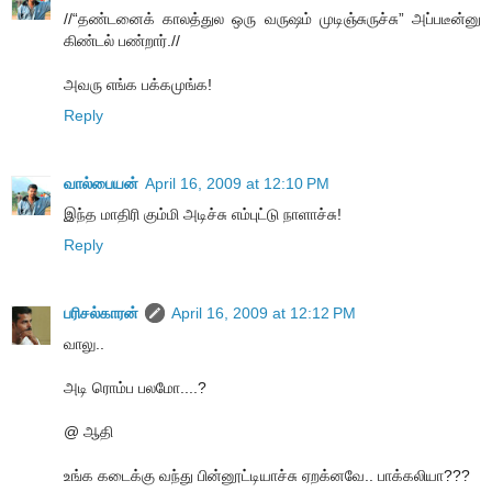
//“தண்டனைக் காலத்துல ஒரு வருஷம் முடிஞ்சுருச்சு” அப்படீன்னு
கிண்டல் பண்றார்.//
அவரு எங்க பக்கமுங்க!
Reply
வால்பையன்
April 16, 2009 at 12:10 PM
இந்த மாதிரி கும்மி அடிச்சு எம்புட்டு நாளாச்சு!
Reply
பரிசல்காரன்
April 16, 2009 at 12:12 PM
வாலு..
அடி ரொம்ப பலமோ....?
@ ஆதி
உங்க கடைக்கு வந்து பின்னூட்டியாச்சு ஏறக்னவே.. பாக்கலியா???