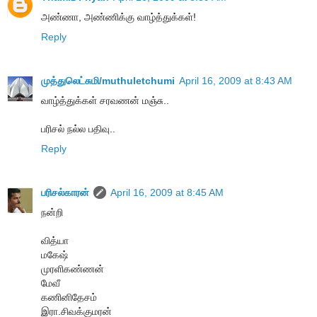
அண்ணா, அண்ணிக்கு வாழ்த்துக்கள்!
Reply
முத்துலெட்சுமி/muthuletchumi
April 16, 2009 at 8:43 AM
வாழ்த்துக்கள் சரவணன் மஞ்சு..
பரிசல் நல்ல பதிவு..
Reply
பரிசல்காரன்
April 16, 2009 at 8:45 AM
நன்றி
வித்யா
மகேஷ்
முரளிகண்ணன்
மேவீ
கணினிதேசம்
இரா.சிவக்குமரன்