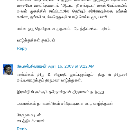
எதையோ உணர்ந்தவனாய் “ஆமா... நீ சாப்டியா” எனக் கேட்கையில்
அவள் முகத்தில் சாப்பிடாமலே தெரியும் சந்தோஷத்தை உங்கள்
காசோ, தங்கமோ, வேறெதுவுமோ ஈடு செய்ய முடியுமா//
என்ன ஓரு நெகிழ்வான தருணம்.. அசத்திட்டீங்க.. பரிசல்..
வாழ்த்துக்கள் குசும்பன்.
Reply
கே.என்.சிவராமன்
April 16, 2009 at 9:22 AM
நண்பர்கள் திரு & திருமதி குசும்பனுக்கும், திரு & திருமதி
அய்யனாருக்கும் திருமண வாழ்த்துகள்.
இரண்டு பேருக்கும் ஒரேநாள்தான் திருமணம் நடந்தது.
மணமக்கள் நூறாண்டுகள் சந்தோஷமாக வாழ வாழ்த்துகள்.
தோழமையுடன்
பைத்தியக்காரன்
Reply