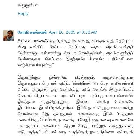
அனுஜன்யா
Reply
கோவி.கண்ணன்
April 16, 2009 at 9:38 AM
//உங்கள் மனைவிக்கு பிடிச்சது என்னன்னு உங்களுக்குத் தெரியுமா-
ன்னு என்கிட்ட கேட்டா.. தெரியாது. ஆனா அவங்களுக்குப்
பிடிக்காதது என்னான்னு கேட்டா சொல்லுவேன். அவங்களுக்குப்
பிடிக்காததை செய்யாம இருந்தாலே போதுமே... நிம்மதியான
வாழ்க்கை கேரண்டி//
இருவருக்கும் ஒன்றையே பிடிக்கனும், கருத்தொற்றுமை
இருக்கனும் என்று ஏன் எதிர்ப்பார்க்கிறீர்கள் ? என்பதாக சிவசங்கரி
அம்மா ஒருமுறை ஒரு கேள்விக்கு பதில் சொல்லி இருந்தார்கள்.
அவரவர் விருப்பங்களை ஏற்காவிட்டாலும் மதிப்பது என்ற நிலையில்
இருந்தால் கருத்தொற்றுமை இன்மை என்கிற பேச்சுக்கே
இடமில்லை. இட்லி பிடிக்கிறவர்கள் இட்லி தான் சிறந்த உணவு என்று
சொன்னால் அது தவறுதான். கணவருக்கு இட்லி பிடித்தால்
மனைவிக்கு பொங்கல், நாளைக்கு (வேறு) ஒரு உணவு என உணவே
பல தரப்பட்ட சுவையாக ஆகும் போது. மாற்றுக் கருத்துக்கள்,
எதிர்கருத்துக்கள் என்பதை கருத்தொற்றுமை இல்லை என்பதாக்