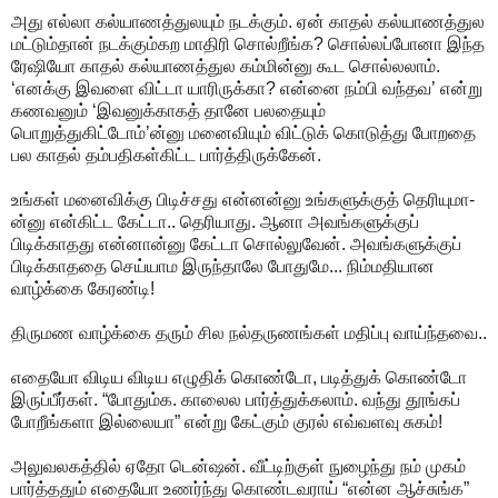
அது எல்லா கல்யாணத்துலயும் நடக்கும். ஏன் காதல் கல்யாணத்துல
மட்டும்தான் நடக்கும்கற மாதிரி சொல்றீங்க? சொல்லப்போனா இந்த
ரேஷியோ காதல் கல்யாணத்துல கம்மின்னு கூட சொல்லலாம்.
‘எனக்கு இவளை விட்டா யாரிருக்கா? என்னை நம்பி வந்தவ’ என்று
கணவனும் ‘இவனுக்காகத் தானே பலதையும்
பொறுத்துகிட்டோம்’ன்னு மனைவியும் விட்டுக் கொடுத்து போறதை
பல காதல் தம்பதிகள்கிட்ட பார்த்திருக்கேன்.
உங்கள் மனைவிக்கு பிடிச்சது என்னன்னு உங்களுக்குத் தெரியுமா-
ன்னு என்கிட்ட கேட்டா.. தெரியாது. ஆனா அவங்களுக்குப்
பிடிக்காதது என்னான்னு கேட்டா சொல்லுவேன். அவங்களுக்குப்
பிடிக்காததை செய்யாம இருந்தாலே போதுமே... நிம்மதியான
வாழ்க்கை கேரண்டி!
திருமண வாழ்க்கை தரும் சில நல்தருணங்கள் மதிப்பு வாய்ந்தவை..
எதையோ விடிய விடிய எழுதிக் கொண்டோ, படித்துக் கொண்டோ
இருப்பீர்கள். “போதும்க. காலைல பார்த்துக்கலாம். வந்து தூங்கப்
போறீங்களா இல்லையா” என்று கேட்கும் குரல் எவ்வளவு சுகம்!
அலுவலகத்தில் ஏதோ டென்ஷன். வீட்டிற்குள் நுழைந்து நம் முகம்
பார்த்ததும் எதையோ உணர்ந்து கொண்டவராய் “என்ன ஆச்சுங்க”