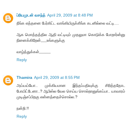
ப்ரியமுடன் வசந்த்
April 29, 2009 at 8:48 PM
நீங்க எத்தனை பேர்கிட்ட வாங்கியிருக்கீங்க கடனில்லை வட்டி....
ஆக மொத்தத்தில ஆதி வட்டியும் முதலுமா கொடுக்க போறார்ன்னு
நினைக்கிறேன்,,,,,உங்களுக்கு
வாழ்த்துக்கள்,,,,,,,,,,
Reply
Thamira
April 29, 2009 at 8:55 PM
அய்யய்யோ.. முக்கியமான இந்தப்பதிவுக்கு சிரித்ததோட
போயிட்டேனா..? ஆபிஸ்ல வேல செய்ய சொல்றானுங்கப்பா.. யாவாரம்
முடிஞ்சப்பிறகு என்னத்தைச்சொல்ல.?
நன்றி.!!
Reply