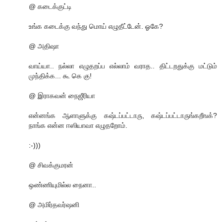
@ கடைக்குட்டி
உங்க கடைக்கு வந்து மொய் எழுதீட்டேன். ஓகே?
@ அதிஷா
வாய்யா.. நல்லா எழுதறப்ப எல்லாம் வராத.. திட்டறதுக்கு மட்டும்
முந்திக்க... கூ கெ கு!
@ இராகவன் நைஜீரியா
என்னங்க ஆளாளுக்கு கஷ்டப்பட்டாரு, கஷ்டப்பட்டாருங்கறீஙக்?
நாங்க என்ன ஈஸியாவா எழுதறோம்.
:-)))
@ சிவக்குமரன்
ஒண்ணியுமில்ல நைனா..
@ அமிர்தவர்ஷனி