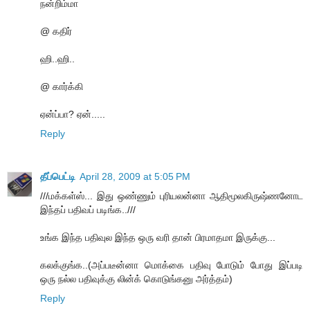
நன்றிம்மா
@ கதிர்
ஹி..ஹி..
@ கார்க்கி
ஏன்ப்பா? ஏன்.....
Reply
தீப்பெட்டி
April 28, 2009 at 5:05 PM
///மக்கள்ஸ்... இது ஒண்ணும் புரியலன்னா ஆதிமூலகிருஷ்ணனோட
இந்தப் பதிவப் படிங்க..///
உங்க இந்த பதிவுல இந்த ஒரு வரி தான் பிரமாதமா இருக்கு...
கலக்குங்க..(அப்படீன்னா மொக்கை பதிவு போடும் போது இப்படி
ஒரு நல்ல பதிவுக்கு லின்க் கொடுங்கனு அர்த்தம்)
Reply