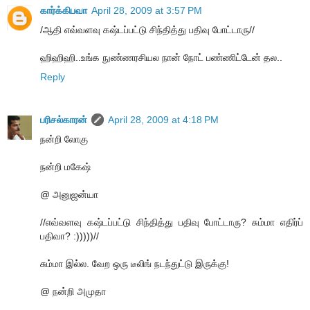
கார்க்கிபவா
April 28, 2009 at 3:57 PM
/ஆதி எவ்வளவு கஷ்டப்பட்டு சிந்தித்து பதிவு போட்டாரு//
ஹிஹிஹி..உங்க நுண்ணரசியல நான் நோட் பண்ணிட்டேன் தல..
Reply
பரிசல்காரன்
April 28, 2009 at 4:18 PM
நன்றி லோகு
நன்றி மகேஷ்
@ அனுஜன்யா
//எவ்வளவு கஷ்டப்பட்டு சிந்தித்து பதிவு போட்டாரு? சும்மா எதிர்ப்
பதிவா? :)))))//
சும்மா இல்ல. வேற ஒரு டீலிங் நடந்துட்டு இருக்கு!
@ நன்றி அமுதா