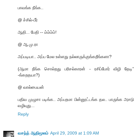
பாவங்க நீங்க..
@ ச்சில்-பீர்
ஆதி... பேதி -- ம்ம்ம்ம்!
@ ஆ.மு.ரா
அப்படியா.. அப்ப மேல உள்ளது நல்லாருக்குங்கறீங்களா?
(ஆமா நீங்க சொல்றது பரிசல்காரன் - ரசிப்போர் விழி தேடி”
-ங்கறதயா?)
@ வால்பையன்
பதிவ முழுசா படிங்க.. அப்பறமா பின்னூட்டங்க தல.. பாருங்க அசடு
வழியுது...
Reply
வசந்த் ஆதிமூலம்
April 29, 2009 at 1:09 AM