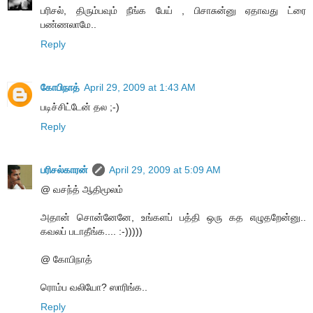
பரிசல், திரும்பவும் நீங்க பேய் , பிசாசுன்னு ஏதாவது ட்ரை
பண்ணலாமே..
Reply
கோபிநாத்
April 29, 2009 at 1:43 AM
படிச்சிட்டேன் தல ;-)
Reply
பரிசல்காரன்
April 29, 2009 at 5:09 AM
@ வசந்த் ஆதிமூலம்
அதான் சொன்னேனே, உங்களப் பத்தி ஒரு கத எழுதறேன்னு..
கவலப் படாதீங்க.... :-)))))
@ கோபிநாத்
ரொம்ப வலியோ? ஸாரிங்க..
Reply