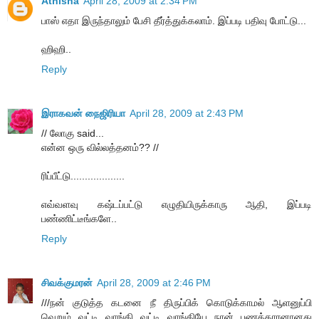
Athisha
April 28, 2009 at 2:34 PM
பாஸ் எதா இருந்தாலும் பேசி தீர்த்துக்கலாம். இப்படி பதிவு போட்டு...
ஹிஹி..
Reply
இராகவன் நைஜிரியா
April 28, 2009 at 2:43 PM
// லோகு said...
என்ன ஒரு வில்லத்தனம்?? //
ரிப்பீட்டு...................
எவ்வளவு கஷ்டப்பட்டு எழுதியிருக்காரு ஆதி, இப்படி
பண்ணிட்டீங்களே..
Reply
சிவக்குமரன்
April 28, 2009 at 2:46 PM
///நன் குடுத்த கடனை நீ திருப்பிக் கொடுக்காமல் ஆளனுப்பி
வெறும் வட்டி வாங்கி வட்டி வாங்கியே நான் பணக்காரனானது