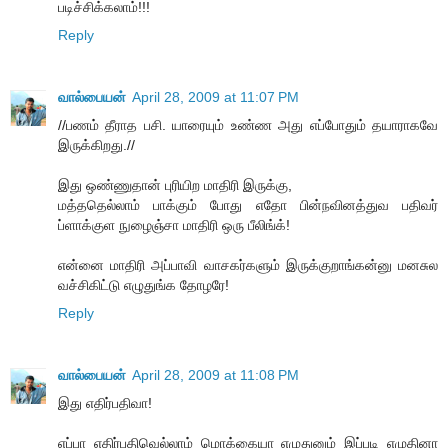
படிச்சிக்கலாம்!!!
Reply
வால்பையன்
April 28, 2009 at 11:07 PM
//பணம் தீராத பசி. யாரையும் உண்ண அது எப்போதும் தயாராகவே
இருக்கிறது.//
இது ஒண்ணுதான் புரியிற மாதிரி இருக்கு,
மத்ததெல்லாம் பாக்கும் போது எதோ பின்நவினத்துவ பதிவர்
ப்ளாக்குள நுழைஞ்சா மாதிரி ஒரு பீலிங்க்!
என்னை மாதிரி அப்பாவி வாசகர்களும் இருக்குறாங்கன்னு மனசுல
வச்சிகிட்டு எழுதுங்க தோழரே!
Reply
வால்பையன்
April 28, 2009 at 11:08 PM
இது எதிர்பதிவா!
எப்பா எதிர்பதிவெல்லாம் மொக்கையா எழுதுனும் இப்படி எழுதினா