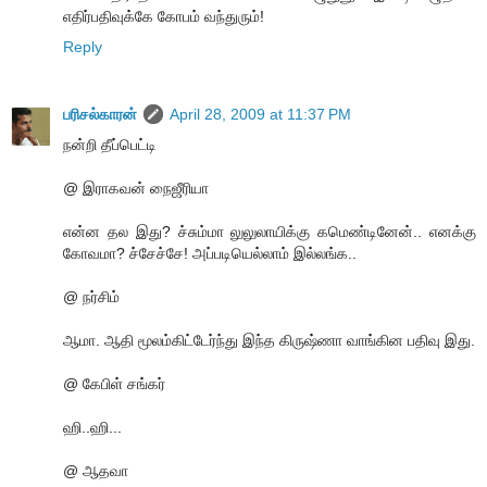
எதிர்பதிவுக்கே கோபம் வந்துரும்!
Reply
பரிசல்காரன்
April 28, 2009 at 11:37 PM
நன்றி தீப்பெட்டி
@ இராகவன் நைஜீரியா
என்ன தல இது? ச்சும்மா லுலுலாயிக்கு கமெண்டினேன்.. எனக்கு
கோவமா? ச்சேச்சே! அப்படியெல்லாம் இல்லங்க..
@ நர்சிம்
ஆமா. ஆதி மூலம்கிட்டேர்ந்து இந்த கிருஷ்ணா வாங்கின பதிவு இது.
@ கேபிள் சங்கர்
ஹி..ஹி...
@ ஆதவா