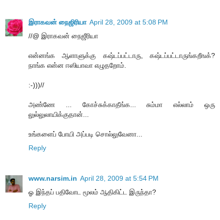
இராகவன் நைஜிரியா
April 28, 2009 at 5:08 PM
//@ இராகவன் நைஜீரியா
என்னங்க ஆளாளுக்கு கஷ்டப்பட்டாரு, கஷ்டப்பட்டாருங்கறீஙக்?
நாங்க என்ன ஈஸியாவா எழுதறோம்.
:-)))//
அண்ணே ... கோச்சுக்காதீங்க... சும்மா எல்லாம் ஒரு
லுல்லுலாயிக்குதான்...
உங்களைப் போயி அப்படி சொல்லுவேனா...
Reply
www.narsim.in
April 28, 2009 at 5:54 PM
ஓ இந்தப் பதிவோட மூலம் ஆதிகிட்ட இருந்தா?
Reply