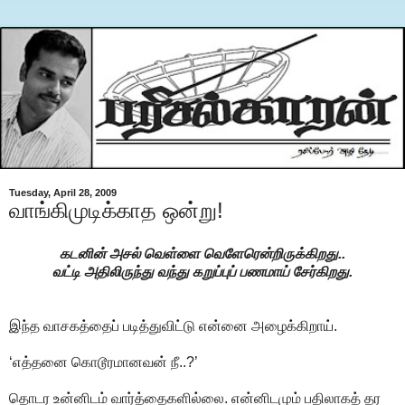
Tuesday, April 28, 2009
வாங்கிமுடிக்காத ஒன்று!
கடனின் அசல் வெள்ளை வெளேரென்றிருக்கிறது..
வட்டி அதிலிருந்து வந்து கறுப்புப் பணமாய் சேர்கிறது.
இந்த வாசகத்தைப் படித்துவிட்டு என்னை அழைக்கிறாய்.
‘எத்தனை கொடூரமானவன் நீ..?’
தொடர உன்னிடம் வார்த்தைகளில்லை. என்னிடமும் பதிலாகத் தர