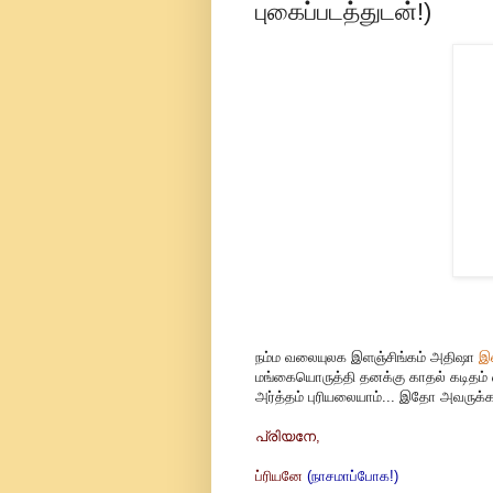
புகைப்படத்துடன்!)
நம்ம வலையுலக இளஞ்சிங்கம் அதிஷா
இன
மங்கையொருத்தி தனக்கு காதல் கடிதம் எழ
அர்த்தம் புரியலையாம்... இதோ அவருக்க
പ്രിയനേ,
ப்ரியனே
(நாசமாப்போக!)