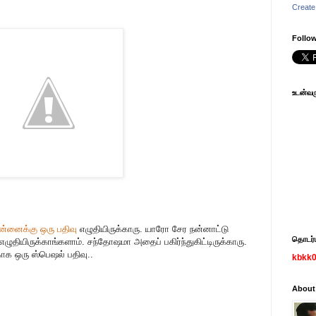
Create
Follow
உடன்வரு
்னைக்கு ஒரு பதிவு
எழுதியிருக்காரு. யாரோ சேர நன்னாட்டு
தொடர்பு
ுதியிருக்காங்களாம். சந்தோஷமா அதைப் பகிர்ந்துகிட்டிருக்காரு.
ாக ஒரு ஸ்பெஷல் பதிவு..
kbkk
About