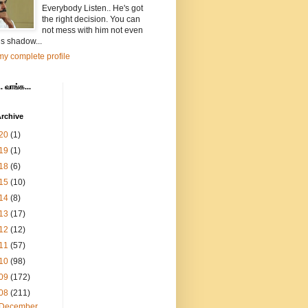
Everybody Listen.. He's got
the right decision. You can
not mess with him not even
is shadow...
y complete profile
. வாங்க...
rchive
20
(1)
19
(1)
18
(6)
15
(10)
14
(8)
13
(17)
12
(12)
11
(57)
10
(98)
09
(172)
08
(211)
December