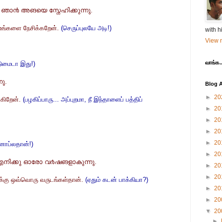
 ഞാ൯ അങയെ സ്നേഹിക്കുന്നു.
 உங்களை நேசிக்கறேன்.
(செருப்புலயே அடி!)
with h
View m
வாங்க..
மைடா இது!)
ു.
Blog A
►
20
ுகிறேன்.
(பழகிப்பாரு... அப்புறமா, நீ இந்தாளைப் பத்திப்
►
20
►
20
►
20
►
20
ினாப்லதான்!)
►
20
ം എനിക്കു ഓരോ വ൪ഷങളാകുന്നു.
►
20
►
20
எனக்கு ஒவ்வொரு வருடங்கள்தான்.
(ஏதும் கடன் பாக்கியா?)
►
20
►
20
▼
20
►