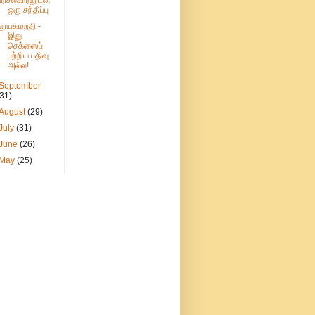
பரிசல்காரனுடன்
ஒரு சந்திப்பு
ஞாபகமறதி -
இது
செக்ஸைப்
பற்றிய பதிவு
அல்ல!
September
(31)
August
(29)
July
(31)
June
(26)
May
(25)