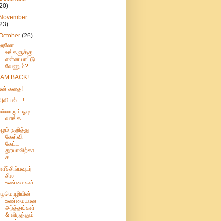
(20)
November
(23)
October
(26)
ஹலோ...
உங்களுக்கு
என்ன பாட்டு
வேணும்?
I AM BACK!
என் கதை!
அவியல்....!
எல்லாரும் ஓடி
வாங்க.....
ஈழம் குறித்து
கேள்வி
கேட்ட
தூயாவிற்கா
க...
ப்ளீச்சிங்பவுடர் -
சில
உண்மைகள்
பழமொழியின்
உண்மையான
அர்த்தங்கள்
& விருந்தும்