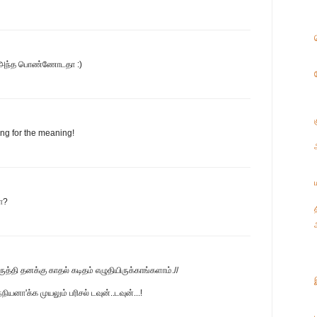
ம் அந்த பொண்ணோடதா :)
ing for the meaning!
ா?
்தி தனக்கு காதல் கடிதம் எழுதியிருக்காங்களாம்.//
னா'க்க முயலும் பரிசல் டவுன்..டவுன்...!