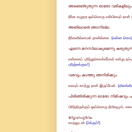
അങെങ്‌ഴുതുന്ന ഓരോ വരികളിലും
நீங்க எழுதற ஒவ்வொரு வரியிலயும் நான்
അങിലാതെ ഞാനില്ല.
நீங்களில்லாமல் நானில்லை.
(என்ன கொடு
എന്നെ മനസിലാകുമെന്നു കരുതുന്ന
என்னைப் புரிந்துகொள்வீர்கள் என்று நம்ப
புரிஞ்சுக்குவ!)
വരവും കാത്തു ഞനിരിക്കും.
வரவும் காத்து நான் இருப்பேன்.
(விளங்க
പിരിഞിരിക്കുന്ന‌ ഓരോ നിമിഷവു
பிரிந்திருக்கும் ஒவ்வொரு நிமிஷமும், 
സ്നേഹപൂ൪വം
காதலுடன்
(ம்க்கும்!)