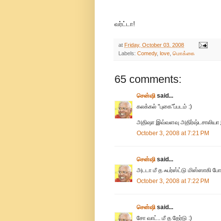
வர்ட்டா!
at
Friday, October 03, 2008
Labels:
Comedy
,
love
,
மொக்கை
65 comments:
சென்ஷி
said...
கலக்கல் "புகை"ப்படம் :)
அதிஷா இவ்வளவு அதிர்ஷ்டசாலியா இ
October 3, 2008 at 7:21 PM
சென்ஷி
said...
அடடா மீ த ஃபர்ஸ்ட்டு மிஸ்ஸாகி போச
October 3, 2008 at 7:22 PM
சென்ஷி
said...
சோ வாட்.. மீ த தேர்டு :)