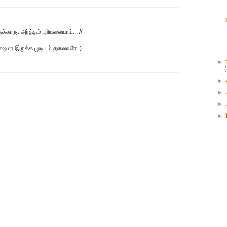
க்காரு. அர்த்தம் புரியலையாம்... //
ோஷமா இருக்க முடியும் தலைவரே :)
►
►
►
►
►