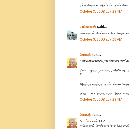
நல்ல அழகான ஆரம்பம்.. நான் அடைப்ப
October 3, 2008 at 7:28 PM
வால்பையன்
said...
கல்யாணம் சென்னையிலா கேரளாவ
October 3, 2008 at 7:28 PM
சென்ஷி
said...
//അങെങ്‌ഴുതുന്ന ഓരോ വരിക
நீங்க எழுதற ஒவ்வொரு வரியிலயும் 
//
அதுக்கு எதுக்கு பரிசல் உங்கள செரு
இது அடைப்புக்குறிக்குள் இருப்பதை க
October 3, 2008 at 7:28 PM
சென்ஷி
said...
//வால்பையன் said...
கல்யாணம் சென்னையிலா கேரளாவ