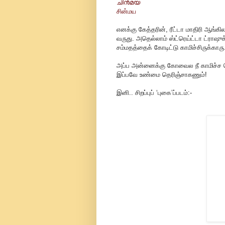
ചി൯മ‌യ
சின்மய
எனக்கு கேத்தரின், ரீட்டா மாதிரி ஆங்
வருது. அதெல்லாம் ஸ்ட்ரெய்ட்டா ட்ராஷ
சம்மதத்தைக் கோடிட்டு காமிச்சிருக்காரு
அப்ப அன்னைக்கு கோவைல நீ காமிச்ச
இப்பவே உண்மை தெரிஞ்சாகணும்!
இனி.. சிறப்புப் ‘புகை’ப்படம்:-