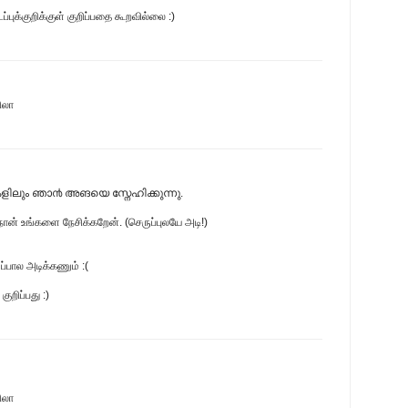
ுக்குறிக்குள் குறிப்பதை கூறவில்லை :)
ிலா
ളിലും ഞാ൯ അങയെ സ്നേഹിക്കുന്നു.
நான் உங்களை நேசிக்கறேன். (செருப்புலயே அடி!)
ப்பால அடிக்கணும் :(
ுறிப்பது :)
ிலா