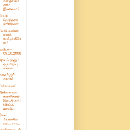
மனிதாபிமா
னமே
இல்லையா?
ரொம்ப
தொந்தரவு
பண்றேனோ...
கோவி.கண்ண
னைக்
கண்டிக்கிறே
ன் !
குவியல் -
09.10.2008
அபியும் நானும் -
ஒரு சிறப்புப்
பார்வை
மனசுக்குள்
மரணம்
திமிரானவன்!
அதிஷாவைக்
காதலிக்கும்
இளம்பெண்!
(சிறப்புப்
புகைப்ப...
இவன்
அடங்கவே
மாட்டானா....