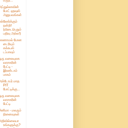
மருந்...
அப்துல்லாவின்
போட் ஹவுஸ்
அனுபவங்கள்
எல்லோர்க்கும்
நன்றி!
(விடைபெறும்
பதிவு அல்ல!)
காணாமல் போன
டைரியும்
கக்கூஸ்
டப்பாவும்
ஒரு வலையுலக
வாசகரின்
பேட்டி -
இரண்டாம்
பாகம்
அக்டோபர் மாத
PIT
போட்டிக்கு...
ஒரு வலையுலக
வாசகரின்
பேட்டி
சினிமா - மலரும்
நினைவுகள்
அறிவில்லையா
உங்களுக்கு?