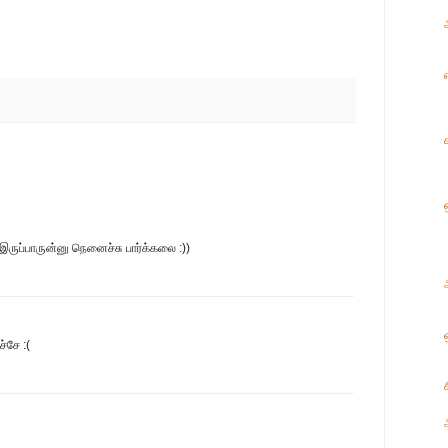
ருப்பாருன்னு நெனைச்சு பார்க்கலை :))
்சே :(