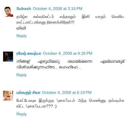
Subash
October 4, 2008 at 3:16 PM
தமிழ்ல லவ்வுலெட்டர் வந்தாலும் இனி யாரும் வெளிய
காட்டமாட்டாங்கனு நினைக்கிறேன்!!!
ஹிஹி
Reply
ரமேஷ் வைத்யா
October 4, 2008 at 4:26 PM
നിങ്ങള് എഴുഥിയഥു ശഥയ്മെന്നെ എല്ലാവരുമ്
വിശ്വശിക്കുന്നഹ്താ... ഹെഹ്ഹേ...
Reply
மங்களூர் சிவா
October 4, 2008 at 6:19 PM
போட்டோவுல இருக்குற 'புகை'ப்படம் அந்த பொண்ணு தம்மடிச்சு
விட்ட 'புகை'ப்படமா??? :)
Reply