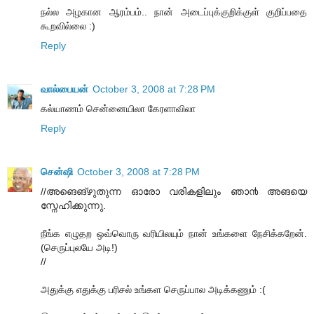
நல்ல அழகான ஆரம்பம்.. நான் அடைப்புக்குறிக்குள் குறிப்பதை
கூறவில்லை :)
Reply
வால்பையன்
October 3, 2008 at 7:28 PM
கல்யாணம் சென்னையிலா கேரளாவிலா
Reply
சென்ஷி
October 3, 2008 at 7:28 PM
//അങെങ്‌ഴുതുന്ന ഓരോ വരികളിലും ഞാ൯ അങയെ
സ്നേഹിക്കുന്നു.
நீங்க எழுதற ஒவ்வொரு வரியிலயும் நான் உங்களை நேசிக்கறேன்.
(செருப்புலயே அடி!)
//
அதுக்கு எதுக்கு பரிசல் உங்கள செருப்பால அடிக்கணும் :(