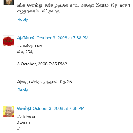
உங்க லொள்ளு தங்கமுடியலே சாமி. அதிஷா இனிமே இது மாதரி
எழுதுறதையே விட்ருவாரு.
Reply
ஆயில்யன்
October 3, 2008 at 7:38 PM
//சென்ஷி said...
மீ த 25த்
3 October, 2008 7:35 PM//
அஸ்கு புஸ்க்கு நாந்தான் மீ த 25
Reply
சென்ஷி
October 3, 2008 at 7:38 PM
//ചി൯മ‌യ
சின்மய
//