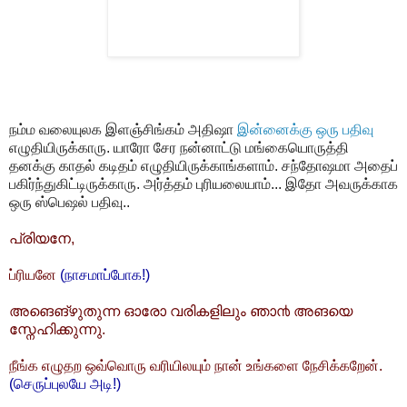
நம்ம வலையுலக இளஞ்சிங்கம் அதிஷா
இன்னைக்கு ஒரு பதிவு
எழுதியிருக்காரு. யாரோ சேர நன்னாட்டு மங்கையொருத்தி
தனக்கு காதல் கடிதம் எழுதியிருக்காங்களாம். சந்தோஷமா அதைப்
பகிர்ந்துகிட்டிருக்காரு. அர்த்தம் புரியலையாம்... இதோ அவருக்காக
ஒரு ஸ்பெஷல் பதிவு..
പ്രിയനേ,
ப்ரியனே
(நாசமாப்போக!)
അങെങ്‌ഴുതുന്ന ഓരോ വരികളിലും ഞാ൯ അങയെ
സ്നേഹിക്കുന്നു.
நீங்க எழுதற ஒவ்வொரு வரியிலயும் நான் உங்களை நேசிக்கறேன்.
(செருப்புலயே அடி!)