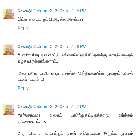
சென்ஷி
October 3, 2008 at 7:25 PM
இங்க தனியா கும்மி அடிக்க அலவ்டா?
Reply
சென்ஷி
October 3, 2008 at 7:26 PM
//யாரோ சேர நன்னாட்டு மங்கையொருத்தி தனக்கு காதல் கடிதம்
எழுதியிருக்காங்களாம்.//
'அண்ணி'ய யாரோன்னு சொல்லி 'அந்நியனா'க்க முயலும் பரிசல்
டவுன்..டவுன்...!
Reply
சென்ஷி
October 3, 2008 at 7:27 PM
//சந்தோஷமா அதைப் பகிர்ந்துகிட்டிருக்காரு. அர்த்தம்
புரியலையாம்... //
அது புரியாத வரைக்கும் தான் சந்தோஷமா இருக்க முடியும்