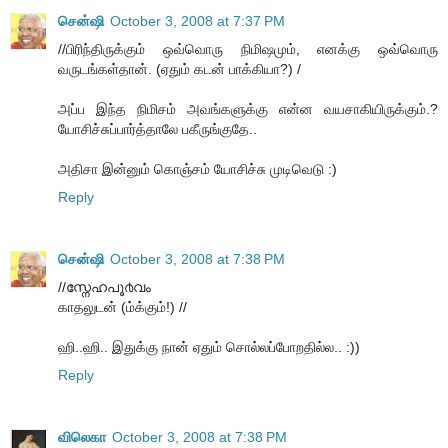
சென்ஷி
October 3, 2008 at 7:37 PM
//பிரிந்திருக்கும் ஒவ்வொரு நிமிஷமும், எனக்கு ஒவ்வொரு
வருடங்கள்தான். (ஏதும் கடன் பாக்கியா?) /
அப்ப இந்த நிமிசம் அவங்களுக்கு என்ன வயசாகியிருக்கும்.?
யோசிச்சுப்பார்த்தாலே பகீருங்குதே..
அதிசா இன்னும் கொஞ்சம் யோசிச்சு முடிவெடு :)
Reply
சென்ஷி
October 3, 2008 at 7:38 PM
//സ്നേഹപൂ൪വം
காதலுடன் (ம்க்கும்!) //
ஹி..ஹி.. இதுக்கு நான் ஏதும் சொல்லப்போறதில்ல.. :))
Reply
விலெகா
October 3, 2008 at 7:38 PM