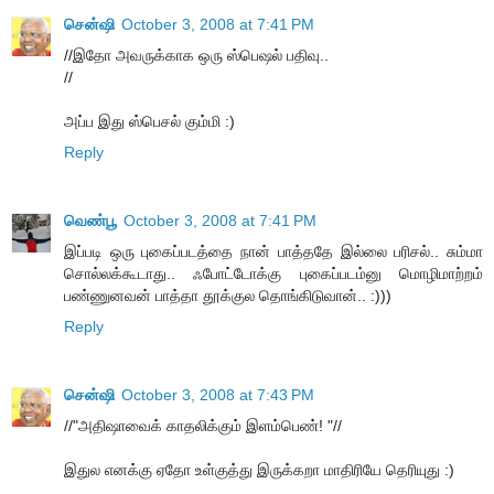
சென்ஷி
October 3, 2008 at 7:41 PM
//இதோ அவருக்காக ஒரு ஸ்பெஷல் பதிவு..
//
அப்ப இது ஸ்பெசல் கும்மி :)
Reply
வெண்பூ
October 3, 2008 at 7:41 PM
இப்படி ஒரு புகைப்படத்தை நான் பாத்ததே இல்லை பரிசல்.. சும்மா
சொல்லக்கூடாது.. ஃபோட்டோக்கு புகைப்படம்னு மொழிமாற்றம்
பண்ணுனவன் பாத்தா தூக்குல தொங்கிடுவான்.. :)))
Reply
சென்ஷி
October 3, 2008 at 7:43 PM
//"அதிஷாவைக் காதலிக்கும் இளம்பெண்! "//
இதுல எனக்கு ஏதோ உள்குத்து இருக்கறா மாதிரியே தெரியுது :)