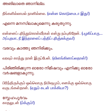
അങിലാതെ ഞാനില്ല.
நீங்களில்லாமல் நானில்லை.
(என்ன கொடுமைடா இது!)
എന്നെ മനസിലാകുമെന്നു കരുതുന്നു.
என்னைப் புரிந்துகொள்வீர்கள் என்று நம்புகிறேன்.
(பழகிப்பாரு...
அப்புறமா, நீ இந்தாளைப் பத்திப் புரிஞ்சுக்குவ!)
വരവും കാത്തു ഞനിരിക്കും.
வரவும் காத்து நான் இருப்பேன்.
(விளங்கினாப்லதான்!)
പിരിഞിരിക്കുന്ന‌ ഓരോ നിമിഷവും എനിക്കു ഓരോ
വ൪ഷങളാകുന്നു.
பிரிந்திருக்கும் ஒவ்வொரு நிமிஷமும், எனக்கு ஒவ்வொரு
வருடங்கள்தான்.
(ஏதும் கடன் பாக்கியா?)
സ്നേഹപൂ൪വം
காதலுடன்
(ம்க்கும்!)