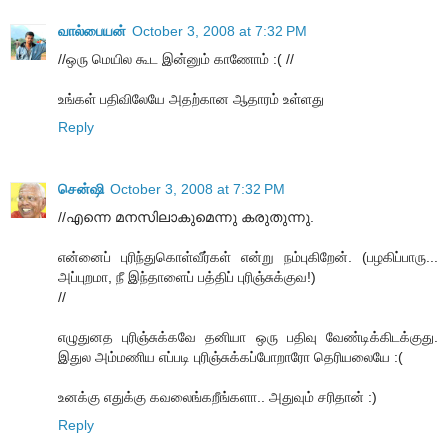
வால்பையன்
October 3, 2008 at 7:32 PM
//ஒரு மெயில கூட இன்னும் காணோம் :( //
உங்கள் பதிவிலேயே அதற்கான ஆதாரம் உள்ளது
Reply
சென்ஷி
October 3, 2008 at 7:32 PM
//എന്നെ മനസിലാകുമെന്നു കരുതുന്നു.
என்னைப் புரிந்துகொள்வீர்கள் என்று நம்புகிறேன். (பழகிப்பாரு...
அப்புறமா, நீ இந்தாளைப் பத்திப் புரிஞ்சுக்குவ!)
//
எழுதுனத புரிஞ்சுக்கவே தனியா ஒரு பதிவு வேண்டிக்கிடக்குது.
இதுல அம்மணிய எப்படி புரிஞ்சுக்கப்போறாரோ தெரியலையே :(
உனக்கு எதுக்கு கவலைங்கறீங்களா.. அதுவும் சரிதான் :)
Reply