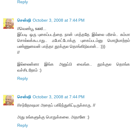
Reply
சென்ஷி
October 3, 2008 at 7:44 PM
//வெண்பூ said...
இப்படி ஒரு புகைப்படத்தை நான் பாத்ததே இல்லை பரிசல்.. சும்மா
சொல்லக்கூடாது.. ஃபோட்டோக்கு புகைப்படம்னு மொழிமாற்றம்
பண்ணுனவன் பாத்தா தூக்குல தொங்கிடுவான்.. :)))
//
இல்லைன்னா இங்க அனுப்பி வைங்க.. தூக்குல தொங்க
வச்சிடறோம் :)
Reply
சென்ஷி
October 3, 2008 at 7:44 PM
//சந்தோஷமா அதைப் பகிர்ந்துகிட்டிருக்காரு. //
அது உங்களுக்கு பொறுக்கலை. அதானே :)
Reply