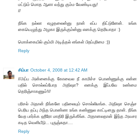
மட்டும் மொத ஆளா வந்து கும்ம வேண்டியது!
//
நீங்க நல்லா எழுதலைன்னு நான் எப்ப திட்டுனேன். உங்க
கையெழுத்து அழகா இருக்கும்ன்னு எனக்கு தெரியாதா :)
மொக்கையில் கும்மி அடித்தல் எங்கள் பிறப்புரிமை :))
Reply
சிம்பா
October 4, 2008 at 12:42 AM
//அப்ப அன்னைக்கு கோவைல நீ காமிச்ச பொண்ணுக்கு என்ன
பதில் சொல்லப்போற அதிஷா? எனக்கு இப்பவே உண்மை
தெரிஞ்சாகணும்!//
பரிசல் அதான் நீங்களே பதிலையும் சொல்லிடீங்க. அதிஷா செஞ்ச
பெரிய தப்பு அந்த பொண்ண உங்க கண்ணுல காட்டினது தான். நீங்க
வேற பார்க்க ஹீரோ மாதிரி இருக்கீங்க. அதானலதான் இந்த அவசர
கடித வெளியீடு... புருஞ்சுதா....
Reply