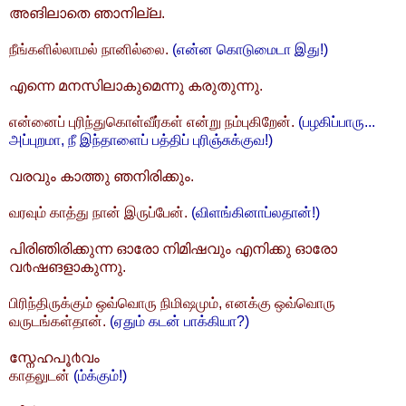
അങിലാതെ ഞാനില്ല.
நீங்களில்லாமல் நானில்லை.
(என்ன கொடுமைடா இது!)
എന്നെ മനസിലാകുമെന്നു കരുതുന്നു.
என்னைப் புரிந்துகொள்வீர்கள் என்று நம்புகிறேன்.
(பழகிப்பாரு...
அப்புறமா, நீ இந்தாளைப் பத்திப் புரிஞ்சுக்குவ!)
വരവും കാത്തു ഞനിരിക്കും.
வரவும் காத்து நான் இருப்பேன்.
(விளங்கினாப்லதான்!)
പിരിഞിരിക്കുന്ന‌ ഓരോ നിമിഷവും എനിക്കു ഓരോ
വ൪ഷങളാകുന്നു.
பிரிந்திருக்கும் ஒவ்வொரு நிமிஷமும், எனக்கு ஒவ்வொரு
வருடங்கள்தான்.
(ஏதும் கடன் பாக்கியா?)
സ്നേഹപൂ൪വം
காதலுடன்
(ம்க்கும்!)