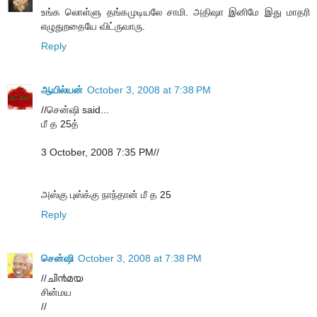
உங்க லொள்ளு தங்கமுடியலே சாமி. அதிஷா இனிமே இது மாதரி
எழுதுறதையே விட்ருவாரு.
Reply
ஆயில்யன்
October 3, 2008 at 7:38 PM
//சென்ஷி said...
மீ த 25த்
3 October, 2008 7:35 PM//
அஸ்கு புஸ்க்கு நாந்தான் மீ த 25
Reply
சென்ஷி
October 3, 2008 at 7:38 PM
//ചി൯മ‌യ
சின்மய
//