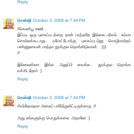
Reply
சென்ஷி
October 3, 2008 at 7:44 PM
//வெண்பூ said...
இப்படி ஒரு புகைப்படத்தை நான் பாத்ததே இல்லை பரிசல்.. சும்மா
சொல்லக்கூடாது.. ஃபோட்டோக்கு புகைப்படம்னு மொழிமாற்றம்
பண்ணுனவன் பாத்தா தூக்குல தொங்கிடுவான்.. :)))
//
இல்லைன்னா இங்க அனுப்பி வைங்க.. தூக்குல தொங்க
வச்சிடறோம் :)
Reply
சென்ஷி
October 3, 2008 at 7:44 PM
//சந்தோஷமா அதைப் பகிர்ந்துகிட்டிருக்காரு. //
அது உங்களுக்கு பொறுக்கலை. அதானே :)
Reply