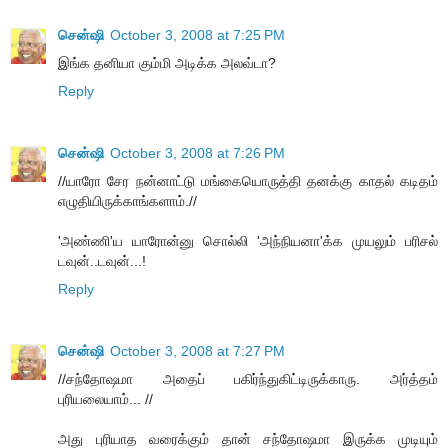
சென்ஷி
October 3, 2008 at 7:25 PM
இங்க தனியா கும்மி அடிக்க அலவ்டா?
Reply
சென்ஷி
October 3, 2008 at 7:26 PM
//யாரோ சேர நன்னாட்டு மங்கையொருத்தி தனக்கு காதல் கடிதம்
எழுதியிருக்காங்களாம்.//
'அண்ணி'ய யாரோன்னு சொல்லி 'அந்நியனா'க்க முயலும் பரிசல்
டவுன்..டவுன்...!
Reply
சென்ஷி
October 3, 2008 at 7:27 PM
//சந்தோஷமா அதைப் பகிர்ந்துகிட்டிருக்காரு. அர்த்தம்
புரியலையாம்... //
அது புரியாத வரைக்கும் தான் சந்தோஷமா இருக்க முடியும்