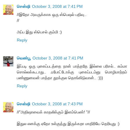
சென்ஷி
October 3, 2008 at 7:41 PM
//இதோ அவருக்காக ஒரு ஸ்பெஷல் பதிவு..
//
அப்ப இது ஸ்பெசல் கும்மி :)
Reply
வெண்பூ
October 3, 2008 at 7:41 PM
இப்படி ஒரு புகைப்படத்தை நான் பாத்ததே இல்லை பரிசல்.. சும்மா
சொல்லக்கூடாது.. ஃபோட்டோக்கு புகைப்படம்னு மொழிமாற்றம்
பண்ணுனவன் பாத்தா தூக்குல தொங்கிடுவான்.. :)))
Reply
சென்ஷி
October 3, 2008 at 7:43 PM
//"அதிஷாவைக் காதலிக்கும் இளம்பெண்! "//
இதுல எனக்கு ஏதோ உள்குத்து இருக்கறா மாதிரியே தெரியுது :)