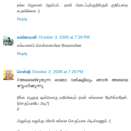
நல்ல அழகான ஆரம்பம்.. நான் அடைப்புக்குறிக்குள் குறிப்பதை
கூறவில்லை :)
Reply
வால்பையன்
October 3, 2008 at 7:28 PM
கல்யாணம் சென்னையிலா கேரளாவிலா
Reply
சென்ஷி
October 3, 2008 at 7:28 PM
//അങെങ്‌ഴുതുന്ന ഓരോ വരികളിലും ഞാ൯ അങയെ
സ്നേഹിക്കുന്നു.
நீங்க எழுதற ஒவ்வொரு வரியிலயும் நான் உங்களை நேசிக்கறேன்.
(செருப்புலயே அடி!)
//
அதுக்கு எதுக்கு பரிசல் உங்கள செருப்பால அடிக்கணும் :(