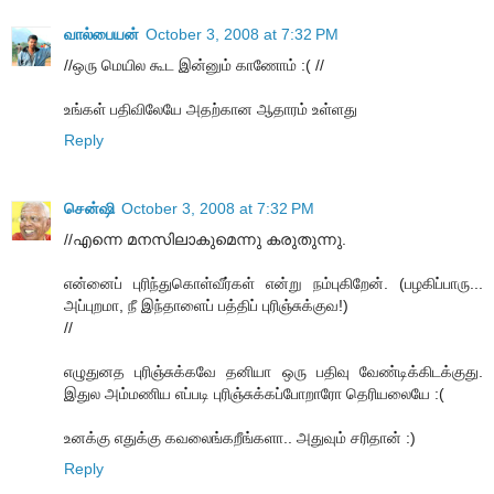
வால்பையன்
October 3, 2008 at 7:32 PM
//ஒரு மெயில கூட இன்னும் காணோம் :( //
உங்கள் பதிவிலேயே அதற்கான ஆதாரம் உள்ளது
Reply
சென்ஷி
October 3, 2008 at 7:32 PM
//എന്നെ മനസിലാകുമെന്നു കരുതുന്നു.
என்னைப் புரிந்துகொள்வீர்கள் என்று நம்புகிறேன். (பழகிப்பாரு...
அப்புறமா, நீ இந்தாளைப் பத்திப் புரிஞ்சுக்குவ!)
//
எழுதுனத புரிஞ்சுக்கவே தனியா ஒரு பதிவு வேண்டிக்கிடக்குது.
இதுல அம்மணிய எப்படி புரிஞ்சுக்கப்போறாரோ தெரியலையே :(
உனக்கு எதுக்கு கவலைங்கறீங்களா.. அதுவும் சரிதான் :)
Reply