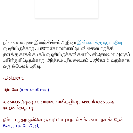
நம்ம வலையுலக இளஞ்சிங்கம் அதிஷா
இன்னைக்கு ஒரு பதிவு
எழுதியிருக்காரு. யாரோ சேர நன்னாட்டு மங்கையொருத்தி
தனக்கு காதல் கடிதம் எழுதியிருக்காங்களாம். சந்தோஷமா அதைப்
பகிர்ந்துகிட்டிருக்காரு. அர்த்தம் புரியலையாம்... இதோ அவருக்காக
ஒரு ஸ்பெஷல் பதிவு..
പ്രിയനേ,
ப்ரியனே
(நாசமாப்போக!)
അങെങ്‌ഴുതുന്ന ഓരോ വരികളിലും ഞാ൯ അങയെ
സ്നേഹിക്കുന്നു.
நீங்க எழுதற ஒவ்வொரு வரியிலயும் நான் உங்களை நேசிக்கறேன்.
(செருப்புலயே அடி!)