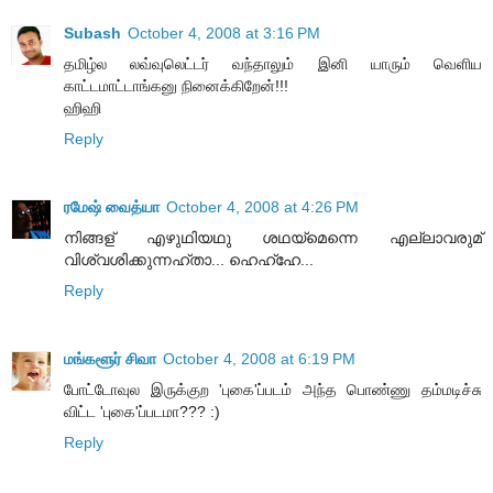
Subash
October 4, 2008 at 3:16 PM
தமிழ்ல லவ்வுலெட்டர் வந்தாலும் இனி யாரும் வெளிய
காட்டமாட்டாங்கனு நினைக்கிறேன்!!!
ஹிஹி
Reply
ரமேஷ் வைத்யா
October 4, 2008 at 4:26 PM
നിങ്ങള് എഴുഥിയഥു ശഥയ്മെന്നെ എല്ലാവരുമ്
വിശ്വശിക്കുന്നഹ്താ... ഹെഹ്ഹേ...
Reply
மங்களூர் சிவா
October 4, 2008 at 6:19 PM
போட்டோவுல இருக்குற 'புகை'ப்படம் அந்த பொண்ணு தம்மடிச்சு
விட்ட 'புகை'ப்படமா??? :)
Reply