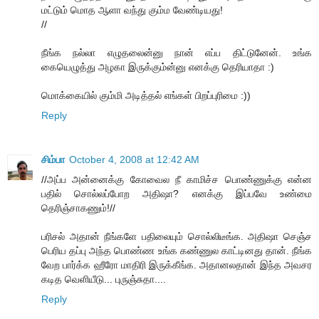
மட்டும் மொத ஆளா வந்து கும்ம வேண்டியது!
//
நீங்க நல்லா எழுதலைன்னு நான் எப்ப திட்டுனேன். உங்க
கையெழுத்து அழகா இருக்கும்ன்னு எனக்கு தெரியாதா :)
மொக்கையில் கும்மி அடித்தல் எங்கள் பிறப்புரிமை :))
Reply
சிம்பா
October 4, 2008 at 12:42 AM
//அப்ப அன்னைக்கு கோவைல நீ காமிச்ச பொண்ணுக்கு என்ன
பதில் சொல்லப்போற அதிஷா? எனக்கு இப்பவே உண்மை
தெரிஞ்சாகணும்!//
பரிசல் அதான் நீங்களே பதிலையும் சொல்லிடீங்க. அதிஷா செஞ்ச
பெரிய தப்பு அந்த பொண்ண உங்க கண்ணுல காட்டினது தான். நீங்க
வேற பார்க்க ஹீரோ மாதிரி இருக்கீங்க. அதானலதான் இந்த அவசர
கடித வெளியீடு... புருஞ்சுதா....
Reply