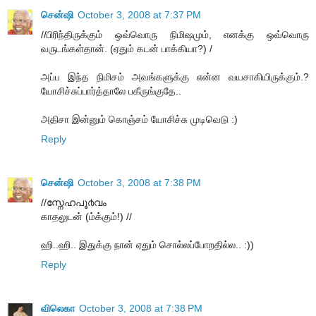
சென்ஷி
October 3, 2008 at 7:37 PM
//பிரிந்திருக்கும் ஒவ்வொரு நிமிஷமும், எனக்கு ஒவ்வொரு
வருடங்கள்தான். (ஏதும் கடன் பாக்கியா?) /
அப்ப இந்த நிமிசம் அவங்களுக்கு என்ன வயசாகியிருக்கும்.?
யோசிச்சுப்பார்த்தாலே பகீருங்குதே..
அதிசா இன்னும் கொஞ்சம் யோசிச்சு முடிவெடு :)
Reply
சென்ஷி
October 3, 2008 at 7:38 PM
//സ്നേഹപൂ൪വം
காதலுடன் (ம்க்கும்!) //
ஹி..ஹி.. இதுக்கு நான் ஏதும் சொல்லப்போறதில்ல.. :))
Reply
விலெகா
October 3, 2008 at 7:38 PM