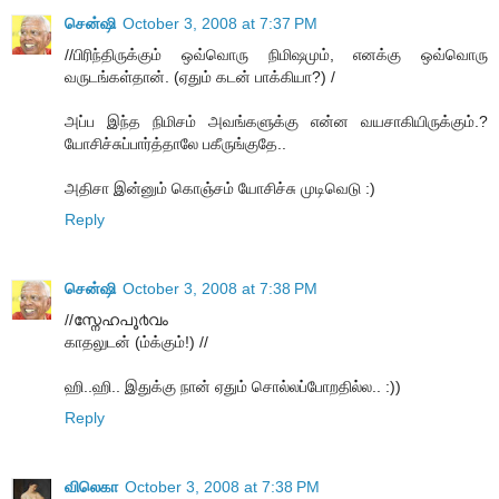
சென்ஷி
October 3, 2008 at 7:37 PM
//பிரிந்திருக்கும் ஒவ்வொரு நிமிஷமும், எனக்கு ஒவ்வொரு
வருடங்கள்தான். (ஏதும் கடன் பாக்கியா?) /
அப்ப இந்த நிமிசம் அவங்களுக்கு என்ன வயசாகியிருக்கும்.?
யோசிச்சுப்பார்த்தாலே பகீருங்குதே..
அதிசா இன்னும் கொஞ்சம் யோசிச்சு முடிவெடு :)
Reply
சென்ஷி
October 3, 2008 at 7:38 PM
//സ്നേഹപൂ൪വം
காதலுடன் (ம்க்கும்!) //
ஹி..ஹி.. இதுக்கு நான் ஏதும் சொல்லப்போறதில்ல.. :))
Reply
விலெகா
October 3, 2008 at 7:38 PM