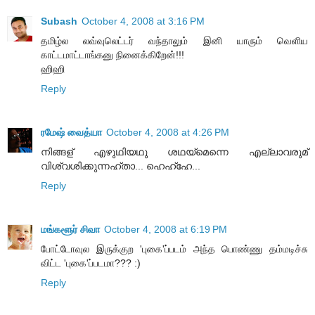
Subash
October 4, 2008 at 3:16 PM
தமிழ்ல லவ்வுலெட்டர் வந்தாலும் இனி யாரும் வெளிய
காட்டமாட்டாங்கனு நினைக்கிறேன்!!!
ஹிஹி
Reply
ரமேஷ் வைத்யா
October 4, 2008 at 4:26 PM
നിങ്ങള് എഴുഥിയഥു ശഥയ്മെന്നെ എല്ലാവരുമ്
വിശ്വശിക്കുന്നഹ്താ... ഹെഹ്ഹേ...
Reply
மங்களூர் சிவா
October 4, 2008 at 6:19 PM
போட்டோவுல இருக்குற 'புகை'ப்படம் அந்த பொண்ணு தம்மடிச்சு
விட்ட 'புகை'ப்படமா??? :)
Reply