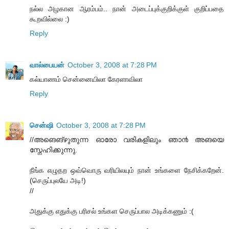
நல்ல அழகான ஆரம்பம்.. நான் அடைப்புக்குறிக்குள் குறிப்பதை
கூறவில்லை :)
Reply
வால்பையன்
October 3, 2008 at 7:28 PM
கல்யாணம் சென்னையிலா கேரளாவிலா
Reply
சென்ஷி
October 3, 2008 at 7:28 PM
//അങെങ്‌ഴുതുന്ന ഓരോ വരികളിലും ഞാ൯ അങയെ
സ്നേഹിക്കുന്നു.
நீங்க எழுதற ஒவ்வொரு வரியிலயும் நான் உங்களை நேசிக்கறேன்.
(செருப்புலயே அடி!)
//
அதுக்கு எதுக்கு பரிசல் உங்கள செருப்பால அடிக்கணும் :(