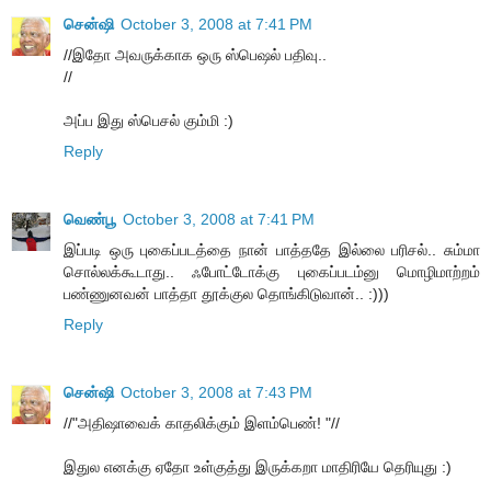
சென்ஷி
October 3, 2008 at 7:41 PM
//இதோ அவருக்காக ஒரு ஸ்பெஷல் பதிவு..
//
அப்ப இது ஸ்பெசல் கும்மி :)
Reply
வெண்பூ
October 3, 2008 at 7:41 PM
இப்படி ஒரு புகைப்படத்தை நான் பாத்ததே இல்லை பரிசல்.. சும்மா
சொல்லக்கூடாது.. ஃபோட்டோக்கு புகைப்படம்னு மொழிமாற்றம்
பண்ணுனவன் பாத்தா தூக்குல தொங்கிடுவான்.. :)))
Reply
சென்ஷி
October 3, 2008 at 7:43 PM
//"அதிஷாவைக் காதலிக்கும் இளம்பெண்! "//
இதுல எனக்கு ஏதோ உள்குத்து இருக்கறா மாதிரியே தெரியுது :)