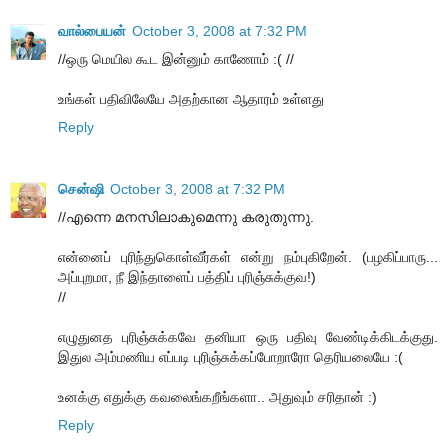
வால்பையன்
October 3, 2008 at 7:32 PM
//ஒரு மெயில கூட இன்னும் காணோம் :( //
உங்கள் பதிவிலேயே அதற்கான ஆதாரம் உள்ளது
Reply
சென்ஷி
October 3, 2008 at 7:32 PM
//എന്നെ മനസിലാകുമെന്നു കരുതുന്നു.
என்னைப் புரிந்துகொள்வீர்கள் என்று நம்புகிறேன். (பழகிப்பாரு...
அப்புறமா, நீ இந்தாளைப் பத்திப் புரிஞ்சுக்குவ!)
//
எழுதுனத புரிஞ்சுக்கவே தனியா ஒரு பதிவு வேண்டிக்கிடக்குது.
இதுல அம்மணிய எப்படி புரிஞ்சுக்கப்போறாரோ தெரியலையே :(
உனக்கு எதுக்கு கவலைங்கறீங்களா.. அதுவும் சரிதான் :)
Reply