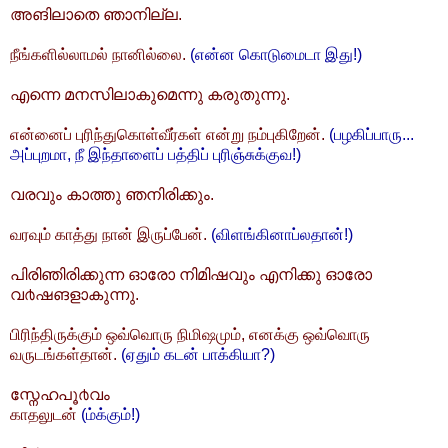
അങിലാതെ ഞാനില്ല.
நீங்களில்லாமல் நானில்லை.
(என்ன கொடுமைடா இது!)
എന്നെ മനസിലാകുമെന്നു കരുതുന്നു.
என்னைப் புரிந்துகொள்வீர்கள் என்று நம்புகிறேன்.
(பழகிப்பாரு...
அப்புறமா, நீ இந்தாளைப் பத்திப் புரிஞ்சுக்குவ!)
വരവും കാത്തു ഞനിരിക്കും.
வரவும் காத்து நான் இருப்பேன்.
(விளங்கினாப்லதான்!)
പിരിഞിരിക്കുന്ന‌ ഓരോ നിമിഷവും എനിക്കു ഓരോ
വ൪ഷങളാകുന്നു.
பிரிந்திருக்கும் ஒவ்வொரு நிமிஷமும், எனக்கு ஒவ்வொரு
வருடங்கள்தான்.
(ஏதும் கடன் பாக்கியா?)
സ്നേഹപൂ൪വം
காதலுடன்
(ம்க்கும்!)