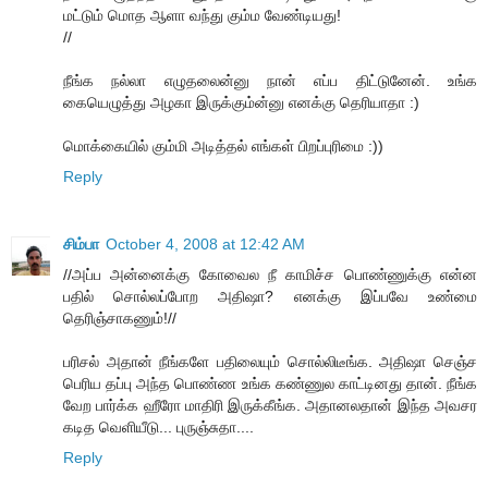
மட்டும் மொத ஆளா வந்து கும்ம வேண்டியது!
//
நீங்க நல்லா எழுதலைன்னு நான் எப்ப திட்டுனேன். உங்க
கையெழுத்து அழகா இருக்கும்ன்னு எனக்கு தெரியாதா :)
மொக்கையில் கும்மி அடித்தல் எங்கள் பிறப்புரிமை :))
Reply
சிம்பா
October 4, 2008 at 12:42 AM
//அப்ப அன்னைக்கு கோவைல நீ காமிச்ச பொண்ணுக்கு என்ன
பதில் சொல்லப்போற அதிஷா? எனக்கு இப்பவே உண்மை
தெரிஞ்சாகணும்!//
பரிசல் அதான் நீங்களே பதிலையும் சொல்லிடீங்க. அதிஷா செஞ்ச
பெரிய தப்பு அந்த பொண்ண உங்க கண்ணுல காட்டினது தான். நீங்க
வேற பார்க்க ஹீரோ மாதிரி இருக்கீங்க. அதானலதான் இந்த அவசர
கடித வெளியீடு... புருஞ்சுதா....
Reply