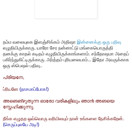
நம்ம வலையுலக இளஞ்சிங்கம் அதிஷா
இன்னைக்கு ஒரு பதிவு
எழுதியிருக்காரு. யாரோ சேர நன்னாட்டு மங்கையொருத்தி
தனக்கு காதல் கடிதம் எழுதியிருக்காங்களாம். சந்தோஷமா அதைப்
பகிர்ந்துகிட்டிருக்காரு. அர்த்தம் புரியலையாம்... இதோ அவருக்காக
ஒரு ஸ்பெஷல் பதிவு..
പ്രിയനേ,
ப்ரியனே
(நாசமாப்போக!)
അങെങ്‌ഴുതുന്ന ഓരോ വരികളിലും ഞാ൯ അങയെ
സ്നേഹിക്കുന്നു.
நீங்க எழுதற ஒவ்வொரு வரியிலயும் நான் உங்களை நேசிக்கறேன்.
(செருப்புலயே அடி!)