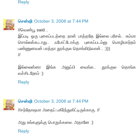
Reply
சென்ஷி
October 3, 2008 at 7:44 PM
//வெண்பூ said...
இப்படி ஒரு புகைப்படத்தை நான் பாத்ததே இல்லை பரிசல்.. சும்மா
சொல்லக்கூடாது.. ஃபோட்டோக்கு புகைப்படம்னு மொழிமாற்றம்
பண்ணுனவன் பாத்தா தூக்குல தொங்கிடுவான்.. :)))
//
இல்லைன்னா இங்க அனுப்பி வைங்க.. தூக்குல தொங்க
வச்சிடறோம் :)
Reply
சென்ஷி
October 3, 2008 at 7:44 PM
//சந்தோஷமா அதைப் பகிர்ந்துகிட்டிருக்காரு. //
அது உங்களுக்கு பொறுக்கலை. அதானே :)
Reply