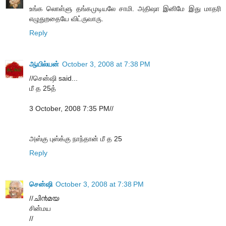
உங்க லொள்ளு தங்கமுடியலே சாமி. அதிஷா இனிமே இது மாதரி
எழுதுறதையே விட்ருவாரு.
Reply
ஆயில்யன்
October 3, 2008 at 7:38 PM
//சென்ஷி said...
மீ த 25த்
3 October, 2008 7:35 PM//
அஸ்கு புஸ்க்கு நாந்தான் மீ த 25
Reply
சென்ஷி
October 3, 2008 at 7:38 PM
//ചി൯മ‌യ
சின்மய
//