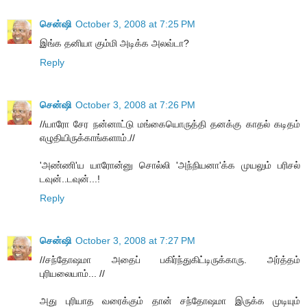
சென்ஷி
October 3, 2008 at 7:25 PM
இங்க தனியா கும்மி அடிக்க அலவ்டா?
Reply
சென்ஷி
October 3, 2008 at 7:26 PM
//யாரோ சேர நன்னாட்டு மங்கையொருத்தி தனக்கு காதல் கடிதம்
எழுதியிருக்காங்களாம்.//
'அண்ணி'ய யாரோன்னு சொல்லி 'அந்நியனா'க்க முயலும் பரிசல்
டவுன்..டவுன்...!
Reply
சென்ஷி
October 3, 2008 at 7:27 PM
//சந்தோஷமா அதைப் பகிர்ந்துகிட்டிருக்காரு. அர்த்தம்
புரியலையாம்... //
அது புரியாத வரைக்கும் தான் சந்தோஷமா இருக்க முடியும்