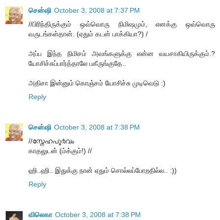
சென்ஷி
October 3, 2008 at 7:37 PM
//பிரிந்திருக்கும் ஒவ்வொரு நிமிஷமும், எனக்கு ஒவ்வொரு
வருடங்கள்தான். (ஏதும் கடன் பாக்கியா?) /
அப்ப இந்த நிமிசம் அவங்களுக்கு என்ன வயசாகியிருக்கும்.?
யோசிச்சுப்பார்த்தாலே பகீருங்குதே..
அதிசா இன்னும் கொஞ்சம் யோசிச்சு முடிவெடு :)
Reply
சென்ஷி
October 3, 2008 at 7:38 PM
//സ്നേഹപൂ൪വം
காதலுடன் (ம்க்கும்!) //
ஹி..ஹி.. இதுக்கு நான் ஏதும் சொல்லப்போறதில்ல.. :))
Reply
விலெகா
October 3, 2008 at 7:38 PM