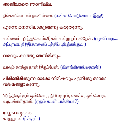
അങിലാതെ ഞാനില്ല.
நீங்களில்லாமல் நானில்லை.
(என்ன கொடுமைடா இது!)
എന്നെ മനസിലാകുമെന്നു കരുതുന്നു.
என்னைப் புரிந்துகொள்வீர்கள் என்று நம்புகிறேன்.
(பழகிப்பாரு...
அப்புறமா, நீ இந்தாளைப் பத்திப் புரிஞ்சுக்குவ!)
വരവും കാത്തു ഞനിരിക്കും.
வரவும் காத்து நான் இருப்பேன்.
(விளங்கினாப்லதான்!)
പിരിഞിരിക്കുന്ന‌ ഓരോ നിമിഷവും എനിക്കു ഓരോ
വ൪ഷങളാകുന്നു.
பிரிந்திருக்கும் ஒவ்வொரு நிமிஷமும், எனக்கு ஒவ்வொரு
வருடங்கள்தான்.
(ஏதும் கடன் பாக்கியா?)
സ്നേഹപൂ൪വം
காதலுடன்
(ம்க்கும்!)