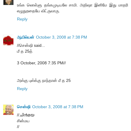
உங்க லொள்ளு தங்கமுடியலே சாமி. அதிஷா இனிமே இது மாதரி
எழுதுறதையே விட்ருவாரு.
Reply
ஆயில்யன்
October 3, 2008 at 7:38 PM
//சென்ஷி said...
மீ த 25த்
3 October, 2008 7:35 PM//
அஸ்கு புஸ்க்கு நாந்தான் மீ த 25
Reply
சென்ஷி
October 3, 2008 at 7:38 PM
//ചി൯മ‌യ
சின்மய
//