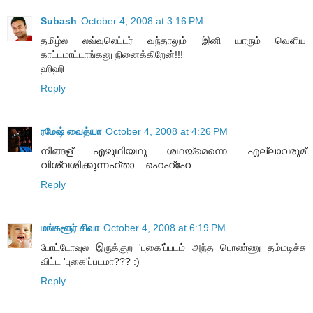
Subash
October 4, 2008 at 3:16 PM
தமிழ்ல லவ்வுலெட்டர் வந்தாலும் இனி யாரும் வெளிய
காட்டமாட்டாங்கனு நினைக்கிறேன்!!!
ஹிஹி
Reply
ரமேஷ் வைத்யா
October 4, 2008 at 4:26 PM
നിങ്ങള് എഴുഥിയഥു ശഥയ്മെന്നെ എല്ലാവരുമ്
വിശ്വശിക്കുന്നഹ്താ... ഹെഹ്ഹേ...
Reply
மங்களூர் சிவா
October 4, 2008 at 6:19 PM
போட்டோவுல இருக்குற 'புகை'ப்படம் அந்த பொண்ணு தம்மடிச்சு
விட்ட 'புகை'ப்படமா??? :)
Reply