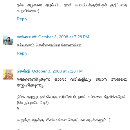
நல்ல அழகான ஆரம்பம்.. நான் அடைப்புக்குறிக்குள் குறிப்பதை
கூறவில்லை :)
Reply
வால்பையன்
October 3, 2008 at 7:28 PM
கல்யாணம் சென்னையிலா கேரளாவிலா
Reply
சென்ஷி
October 3, 2008 at 7:28 PM
//അങെങ്‌ഴുതുന്ന ഓരോ വരികളിലും ഞാ൯ അങയെ
സ്നേഹിക്കുന്നു.
நீங்க எழுதற ஒவ்வொரு வரியிலயும் நான் உங்களை நேசிக்கறேன்.
(செருப்புலயே அடி!)
//
அதுக்கு எதுக்கு பரிசல் உங்கள செருப்பால அடிக்கணும் :(