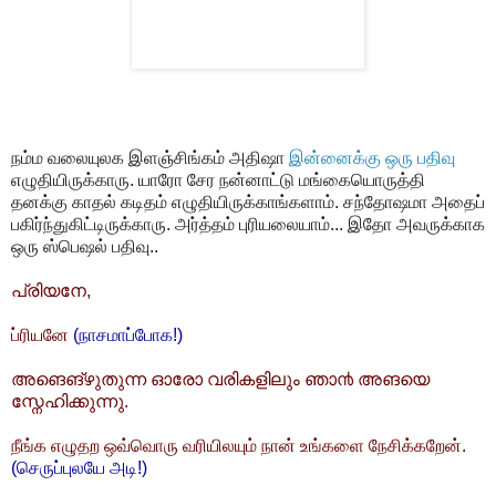
நம்ம வலையுலக இளஞ்சிங்கம் அதிஷா
இன்னைக்கு ஒரு பதிவு
எழுதியிருக்காரு. யாரோ சேர நன்னாட்டு மங்கையொருத்தி
தனக்கு காதல் கடிதம் எழுதியிருக்காங்களாம். சந்தோஷமா அதைப்
பகிர்ந்துகிட்டிருக்காரு. அர்த்தம் புரியலையாம்... இதோ அவருக்காக
ஒரு ஸ்பெஷல் பதிவு..
പ്രിയനേ,
ப்ரியனே
(நாசமாப்போக!)
അങെങ്‌ഴുതുന്ന ഓരോ വരികളിലും ഞാ൯ അങയെ
സ്നേഹിക്കുന്നു.
நீங்க எழுதற ஒவ்வொரு வரியிலயும் நான் உங்களை நேசிக்கறேன்.
(செருப்புலயே அடி!)