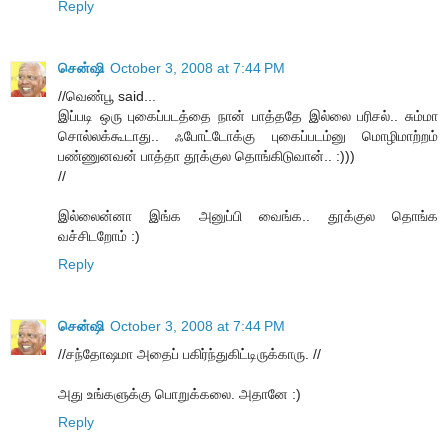
Reply
சென்ஷி
October 3, 2008 at 7:44 PM
//வெண்பூ said...
இப்படி ஒரு புகைப்படத்தை நான் பாத்ததே இல்லை பரிசல்.. சும்மா
சொல்லக்கூடாது.. ஃபோட்டோக்கு புகைப்படம்னு மொழிமாற்றம்
பண்ணுனவன் பாத்தா தூக்குல தொங்கிடுவான்.. :)))
//
இல்லைன்னா இங்க அனுப்பி வைங்க.. தூக்குல தொங்க
வச்சிடறோம் :)
Reply
சென்ஷி
October 3, 2008 at 7:44 PM
//சந்தோஷமா அதைப் பகிர்ந்துகிட்டிருக்காரு. //
அது உங்களுக்கு பொறுக்கலை. அதானே :)
Reply