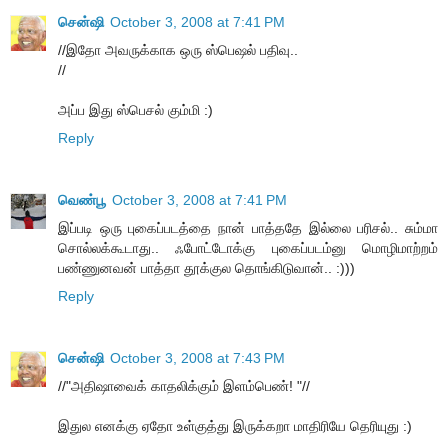
சென்ஷி
October 3, 2008 at 7:41 PM
//இதோ அவருக்காக ஒரு ஸ்பெஷல் பதிவு..
//
அப்ப இது ஸ்பெசல் கும்மி :)
Reply
வெண்பூ
October 3, 2008 at 7:41 PM
இப்படி ஒரு புகைப்படத்தை நான் பாத்ததே இல்லை பரிசல்.. சும்மா
சொல்லக்கூடாது.. ஃபோட்டோக்கு புகைப்படம்னு மொழிமாற்றம்
பண்ணுனவன் பாத்தா தூக்குல தொங்கிடுவான்.. :)))
Reply
சென்ஷி
October 3, 2008 at 7:43 PM
//"அதிஷாவைக் காதலிக்கும் இளம்பெண்! "//
இதுல எனக்கு ஏதோ உள்குத்து இருக்கறா மாதிரியே தெரியுது :)