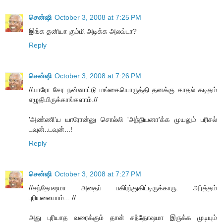
சென்ஷி
October 3, 2008 at 7:25 PM
இங்க தனியா கும்மி அடிக்க அலவ்டா?
Reply
சென்ஷி
October 3, 2008 at 7:26 PM
//யாரோ சேர நன்னாட்டு மங்கையொருத்தி தனக்கு காதல் கடிதம்
எழுதியிருக்காங்களாம்.//
'அண்ணி'ய யாரோன்னு சொல்லி 'அந்நியனா'க்க முயலும் பரிசல்
டவுன்..டவுன்...!
Reply
சென்ஷி
October 3, 2008 at 7:27 PM
//சந்தோஷமா அதைப் பகிர்ந்துகிட்டிருக்காரு. அர்த்தம்
புரியலையாம்... //
அது புரியாத வரைக்கும் தான் சந்தோஷமா இருக்க முடியும்