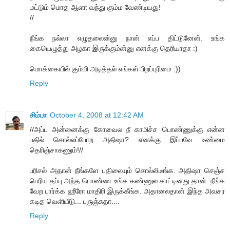
மட்டும் மொத ஆளா வந்து கும்ம வேண்டியது!
//
நீங்க நல்லா எழுதலைன்னு நான் எப்ப திட்டுனேன். உங்க
கையெழுத்து அழகா இருக்கும்ன்னு எனக்கு தெரியாதா :)
மொக்கையில் கும்மி அடித்தல் எங்கள் பிறப்புரிமை :))
Reply
சிம்பா
October 4, 2008 at 12:42 AM
//அப்ப அன்னைக்கு கோவைல நீ காமிச்ச பொண்ணுக்கு என்ன
பதில் சொல்லப்போற அதிஷா? எனக்கு இப்பவே உண்மை
தெரிஞ்சாகணும்!//
பரிசல் அதான் நீங்களே பதிலையும் சொல்லிடீங்க. அதிஷா செஞ்ச
பெரிய தப்பு அந்த பொண்ண உங்க கண்ணுல காட்டினது தான். நீங்க
வேற பார்க்க ஹீரோ மாதிரி இருக்கீங்க. அதானலதான் இந்த அவசர
கடித வெளியீடு... புருஞ்சுதா....
Reply