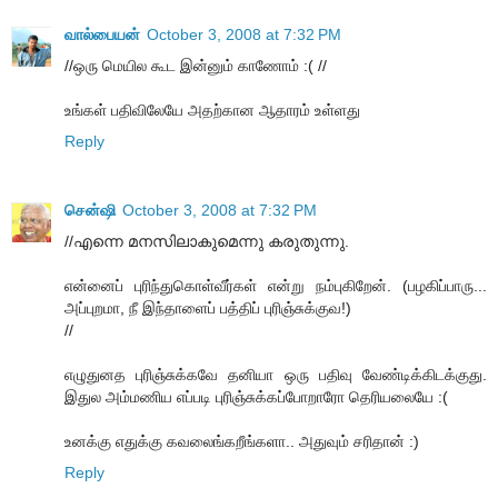
வால்பையன்
October 3, 2008 at 7:32 PM
//ஒரு மெயில கூட இன்னும் காணோம் :( //
உங்கள் பதிவிலேயே அதற்கான ஆதாரம் உள்ளது
Reply
சென்ஷி
October 3, 2008 at 7:32 PM
//എന്നെ മനസിലാകുമെന്നു കരുതുന്നു.
என்னைப் புரிந்துகொள்வீர்கள் என்று நம்புகிறேன். (பழகிப்பாரு...
அப்புறமா, நீ இந்தாளைப் பத்திப் புரிஞ்சுக்குவ!)
//
எழுதுனத புரிஞ்சுக்கவே தனியா ஒரு பதிவு வேண்டிக்கிடக்குது.
இதுல அம்மணிய எப்படி புரிஞ்சுக்கப்போறாரோ தெரியலையே :(
உனக்கு எதுக்கு கவலைங்கறீங்களா.. அதுவும் சரிதான் :)
Reply