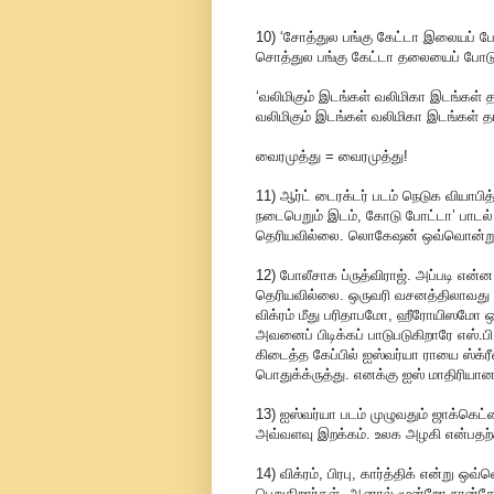
10) ‘சோத்துல பங்கு கேட்டா இலையப்
சொத்துல பங்கு கேட்டா தலையைப் போ
‘வலிமிகும் இடங்கள் வலிமிகா இடங்கள் தமி
வலிமிகும் இடங்கள் வலிமிகா இடங்கள் தங்
வைரமுத்து = வைரமுத்து!
11) ஆர்ட் டைரக்டர் படம் நெடுக வியாபி
நடைபெறும் இடம், கோடு போட்டா’ பாடல
தெரியவில்லை. லொகேஷன் ஒவ்வொன்றும் 
12) போலீசாக ப்ருத்விராஜ். அப்படி என்ன 
தெரியவில்லை. ஒருவரி வசனத்திலாவத
விக்ரம் மீது பரிதாபமோ, ஹீரோயிஸமோ
அவனைப் பிடிக்கப் பாடுபடுகிறாரே எஸ்.ப
கிடைத்த கேப்பில் ஐஸ்வர்யா ராயை ஸ்க்
பொதுக்க்ருத்து. எனக்கு ஐஸ் மாதிரியான
13) ஐஸ்வர்யா படம் முழுவதும் ஜாக்கெட்டை
அவ்வளவு இறக்கம். உலக அழகி என்பதற்க
14) விக்ரம், பிரபு, கார்த்திக் என்று ஒ
பெறுகிறார்கள். ஆனால் மூன்றோ நான்கோ ச