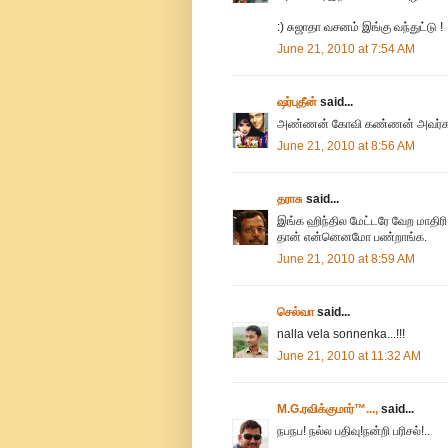
:) சுஜாதா வசனம் இங்கு வந்துட்டு !
June 21, 2010 at 7:54 AM
ஷர்புதீன்
said...
அண்ணன் கோவி கண்ணன் அவர்க
June 21, 2010 at 8:56 AM
தராசு
said...
இங்க ஹிந்தில மேட்டரே வேற மாதிரி 
தான் என்னெனமோ பண்றாங்க.
June 21, 2010 at 8:59 AM
செல்வா
said...
nalla vela sonnenka...!!!
June 21, 2010 at 11:32 AM
M.G.ரவிக்குமார்™...,
said...
நபநப! நல்ல பதிவு!நன்றி பரிசல்!..