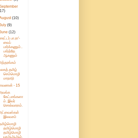
September
(17)
August
(10)
July
(9)
June
(12)
'ரைட்டர் பா.ரா'-
வைப்
பார்க்கணும்..
பார்த்தே
ஆகணும்
அந்தரங்கம்
உலகத் தமிழ்
செம்மொழி
மாநாடு
ராவணன் - 15
அவங்க
கேட்பாங்களா
ம். இவர்
சொல்வாராம்.
அட்வைஸ்கள்
இலவசம்
தமிழ்மொழி
தமிழ்மொழி
தமிழ்மொழி
யாஆஆஆம்.