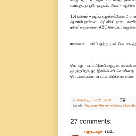
வாங்குவது ஒரே ஒருவர். அவர் - ரஞ்சிதா
15) விக்ரம் – நடிப்பு வழக்கம்போல அபார
ஆனால் நாங்கள் - அட்லீஸ்ட் நான் - மணிர
ரசிகர்களுக்கான ABC செண்டர்களுக்கா
ராவணன் – பார்ப்பதற்கு முன் பேச வைத்
.
கொசுறு:- படம் ஆரம்பிக்குமுன் மக்க
முடிந்தபிறகு ஓர் இளம்பெண் சொன்னது: ‘வ
ரொமாண்டிக்கான படம் எடுக்காம என்ன பட
.
at
Monday, June 21, 2010
Labels:
Ravanan Review
,
சினிமா
,
திரை விம
27 comments:
ராஜ நடராஜன்
said...