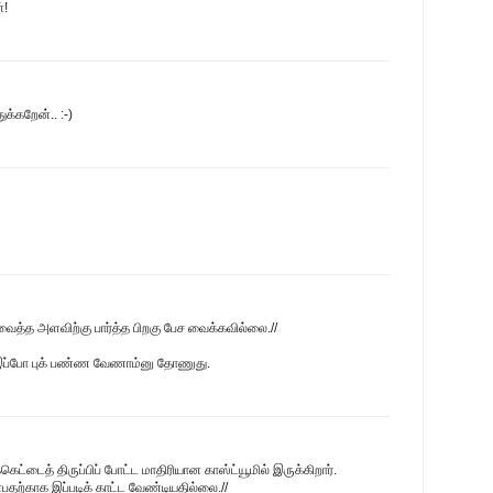
்!
ுக்கறேன்.. :-)
 வைத்த அளவிற்கு பார்த்த பிறகு பேச வைக்கவில்லை.//
 இப்போ புக் பண்ண வேணாம்னு தோணுது.
கெட்டைத் திருப்பிப் போட்ட மாதிரியான காஸ்ட்யூமில் இருக்கிறார்.
தற்காக இப்படிக் காட்ட வேண்டியதில்லை.//