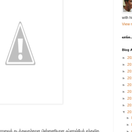
with h
View m
வாங்க..
Blog A
►
20
►
20
►
20
►
20
►
20
►
20
►
20
►
20
▼
20
►
►
ர்யாராவைக் கடத்துவதற்கான பின்னணியான ஃப்ளாஷ்பேக் எந்தவித
►