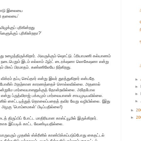
 போடு இலையை
டு தலையை’
ழுக்குப் புரிகின்றது
களுக்குப் புரிகின்றதா?’
த்து உழைத்திருக்கிறார். அவருக்கும் ஷொட்டு. ப்ரியாமணி கல்யாணம்
் நடைபெறும் இடம் எல்லாம் ஆர்ட் டைரக்‌ஷனா லொகேஷனா என்று
மிகப் பிரமாதம். கண்ணிலேயே நிற்கிறது.
விக்ரம் தப்பு செய்தார் என்று இவர் துரத்துகிறார் என்பதே
►
ு போலீஸ் அதற்கான காரணத்தைச் சொல்லவில்லை. அதனால்
►
 ஒன்றுமே பார்வையாளனுக்குத் தோன்றவில்லை. அதேபோல
►
ி என்று ப்ருத்விராஜ் பக்கமும் பார்வையாளன் சாயமுடியவில்லை.
ரீனில் சைட்டடித்துத் தொலைப்பதைத் தவிர வேறு வழியில்லை. (இது
►
 அழகு ‘பொம்மைகள்’ பிடிப்பதில்லை!)
►
20
►
20
த் திருப்பிப் போட்ட மாதிரியான காஸ்ட்யூமில் இருக்கிறார்.
ாக இப்படிக் காட்ட வேண்டியதில்லை.
வ்வொருவரும் முதலில் ஸ்க்ரீனில் காண்பிக்கப்படும்போது கைதட்டல்
ீன்களில் வந்தாலும், வரும் சீன்களில் எல்லாம் கைதட்டல்