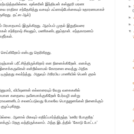
ற்படுத்தவில்லை. ஷங்கரின் இந்தியன் கஸ்தூரி மரண
►
தாவை ராதிகா சந்தேகித்து வசவும் ஃப்ளாஷ்பேக்கையும் உதாரணமாகச்
ுகிறது. தட்ஸ ஆல்)
►
►
ும் பிரமாதமாய் இருக்கிறது. ஆரம்பம் முதல் இறுதிவரை
மேன்கள் சந்தோஷ் சிவனும், மணிகண்டனும்தான். எந்தகாரணம்
▼
தீர்கள்.
 செய்கிறோம் என்பது தெரிகிறது.
்மான் பரீட்சித்திருக்கிறார் என நினைக்கிறேன். எனக்கு
ு. இசைக்கருவிகள் என்றில்லாமல் கோரஸை வைத்து அதிக
ருந்தது கவர்ந்த்து. அதுவும் அரேபிய பாணியில் பெண் குரல்
அனுமார், விபீஷணன் எல்லாரையும் வேறு வகைகளில்
ாதனமான கதையை நவீனமாக்குகிறேன் பேர்வழி என்று
யில் ராவணனிடம் சலனப்படுவது போலவே பொதுஜனங்கள் நினைக்கும்
ுழப்புகிறது.
ில்லை. ஆனால் மிகவும் எதிர்ப்பார்த்திருந்த ‘உசுரே போகுதே’
ுப் பிறகு வந்திருக்கலாம். அந்த இடத்தில் ‘கோடு போட்டா’