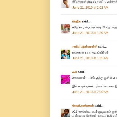
இப்பத்தான் தியேட்டர விட்டு வந்தேன
June 21, 2010 at 1:02 AM
பிரதீபா
said...
சரிதான் , ஊருக்கு வரும்போது பாத்த
June 21, 2010 at 1:30 AM
nellai அண்ணாச்சி
said...
உங்களால நூறு ரூபாய் மிச்சம்
June 21, 2010 at 1:35 AM
சுசி
said...
//ராவணன் – பார்ப்பதற்கு முன் பேச
இன்னமும் டிக்கட் புக் பண்ணலை.
June 21, 2010 at 2:00 AM
கோவி.கண்ணன்
said...
//13) ஐஸ்வர்யா படம் முழுவதும் ஜாக்
அவ்வளவு இறக்கம். உலக அழகி என்ப