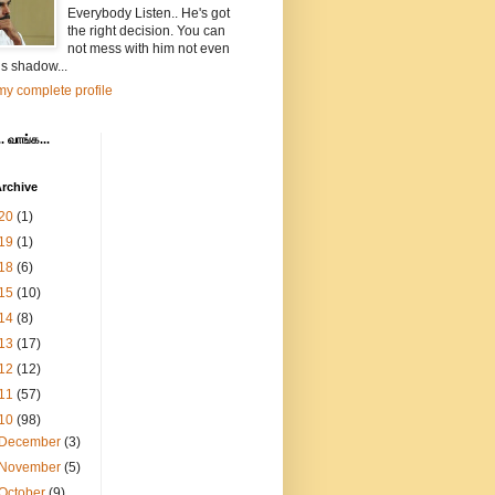
Everybody Listen.. He's got
the right decision. You can
not mess with him not even
is shadow...
y complete profile
. வாங்க...
rchive
20
(1)
19
(1)
18
(6)
15
(10)
14
(8)
13
(17)
12
(12)
11
(57)
10
(98)
December
(3)
November
(5)
October
(9)