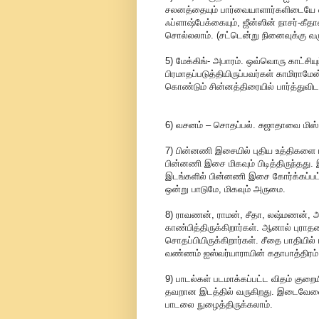
சலனத்தையும் பார்வையாளார்களிடையே ஏ
ஃப்ளாஷ்பேக்கையும், ஜீன்ஸின் நாசர்-கீ
சொல்லலாம். (சட்டென்று நினைவுக்கு வர
5) மேக்கிங்- அபாரம். ஒவ்வொரு காட்சிய
பிரமாதப்படுத்தியிருப்பவர்கள் காமிரா
கொண்டும் சின்னத்திரையில் பார்த்துவிடா
6) வசனம் – சொதப்பல். சுஜாதாவை மிஸ்
7) பின்னணி இசையில் புதிய உத்திகளை ரஹ
பின்னணி இசை மிகவும் பிடித்திருந்தத
இடங்களில் பின்னணி இசை கோர்க்கப்பட்டி
ஒன்று பாடுமே, மிகவும் அருமை.
8) ராவணன், ராமன், சீதா, லஷ்மணன், 
காண்பித்திருக்கிறார்கள். ஆனால் புர
சொதப்பியிருக்கிறார்கள். சீதை பாதி
வண்ணம் ஐஸ்வர்யாராயின் கதாபாத்திரம் க
9) பாடல்கள் படமாக்கப்பட்ட விதம் குறைய
தவறான இடத்தில் வருகிறது. இடைவேளைக்க
பாடலை நுழைத்திருக்கலாம்.