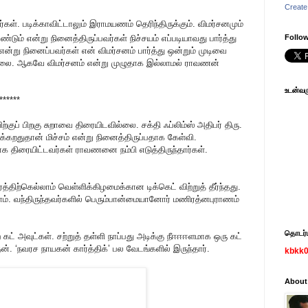
Create
ீர்கள். படிக்காவிட்டாலும் இராமயணம் தெரிந்திருக்கும். விமர்சனமும்
வேண்டும் என்று நினைத்திருப்பவர்கள் நிச்சயம் எப்படியாவது பார்த்து
Follow
டு என்று நினைப்பவர்கள் என் விமர்சனம் பார்த்து ஒன்றும் முடிவை
ில்லை. ஆகவே விமர்சனம் என்று முழுதாக இல்லாமல் ராவணன்
உடன்வரு
******
ாவிற்குப் பிறகு சுறாவை திரையிடவில்லை. சக்தி ஃப்லிம்ஸ் அதிபர் திரு.
டுக்கறதுதான் மிச்சம் என்று நினைத்திருப்பதாக கேள்வி.
திரையிட்டவர்கள் ராவணனை நம்பி எடுத்திருந்தார்கள்.
ிற்கெல்லாம் வெள்ளிக்கிழமைக்கான டிக்கெட் விற்றுத் தீர்ந்தது.
ோம். வந்திருந்தவர்களில் பெரும்பான்மையானோர் மணிரத்னபுராணம்
தொடர்பு
்ற கட் அவுட்கள். சற்றுத் தள்ளி நாப்பது அடிக்கு நீஈஈஈளமாக ஒரு கட்
ேன். ‘நவரச நாயகன் கார்த்திக்’ பல வேடங்களில் இருந்தார்.
kbkk
About