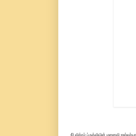
4) விக்ரம் ப்ருத்வியின் மனைவி ஐஸ்வ