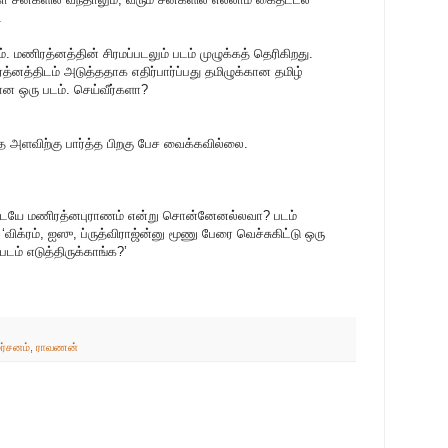
.
ம். மணிரத்னத்தின் சிரமப்படலும் படம் முழுக்கத் தெரிகிறது.
த்னத்திடம் அடுத்ததாக எதிர்பார்ப்பது தமிழுக்கான தமிழ்
ன ஒரு படம். செய்வீர்களா?
த அளவிற்கு பார்த்த பிறகு பேச வைக்கவில்லை.
ளிடையே மணிரத்னபுராணம் என்று சொன்னேனல்லவா? படம்
ிக்ரம், ஐஸு, ப்ருத்விராஜ்ன்னு மூணு பேரை வெச்சுகிட்டு ஒரு
ம் எடுத்திருக்காங்க?’
ர்சனம்
,
ராவணன்