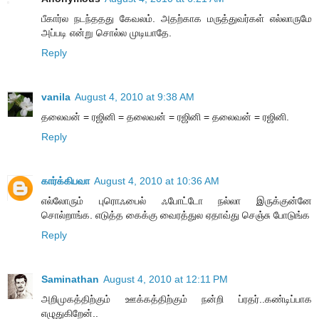
பீகார்ல நடந்ததது கேவலம். அதற்காக மருத்துவர்கள் எல்லாருமே
அப்படி என்று சொல்ல முடியாதே.
Reply
vanila
August 4, 2010 at 9:38 AM
தலைவன் = ரஜினி = தலைவன் = ரஜினி = தலைவன் = ரஜினி.
Reply
கார்க்கிபவா
August 4, 2010 at 10:36 AM
எல்லோரும் புரொஃபைல் ஃபோட்டோ நல்லா இருக்குன்னே
சொல்றாங்க. எடுத்த கைக்கு வைரத்துல ஏதாவ்து செஞ்சு போடுங்க
Reply
Saminathan
August 4, 2010 at 12:11 PM
அறிமுகத்திற்கும் ஊக்கத்திற்கும் நன்றி ப்ரதர்..கண்டிப்பாக
எழுதுகிறேன்..