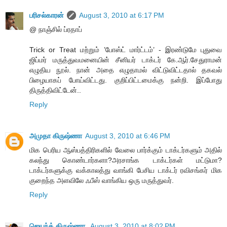
பரிசல்காரன்
August 3, 2010 at 6:17 PM
@ நாஞ்சில் ப்ரதாப்
Trick or Treat மற்றும் ’போஸ்ட் மார்ட்டம்’ - இரண்டுமே புதுவை
ஜிப்மர் மருத்துவமனையின் சீனியர் டாக்டர் கே.ஆர்.சேதுராமன்
எழுதிய நூல். நான் அதை எழுதாமல் விட்டுவிட்டதால் தகவல்
பிழையாகப் போய்விட்டது. குறிப்பிட்டமைக்கு நன்றி. இப்போது
திருத்திவிட்டேன்..
Reply
அமுதா கிருஷ்ணா
August 3, 2010 at 6:46 PM
மிக பெரிய ஆஸ்பத்திரிகளில் வேலை பார்க்கும் டாக்டர்களும் அதில்
கலந்து கொண்டார்களா?அரசாங்க டாக்டர்கள் மட்டுமா?
டாக்டர்களுக்கு வக்காலத்து வாங்கி பேசிய டாக்டர் ரவிசங்கர் மிக
குறைந்த அளவிலே ஃபீஸ் வாங்கிய ஒரு மருத்துவர்.
Reply
ஜெயந்த் கிருஷ்ணா
August 3, 2010 at 8:02 PM