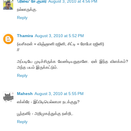
'பரிவை' சே.குமார்
August 3, 2010 at 4:56 PM
நல்லாருக்கு.
Reply
Thamira
August 3, 2010 at 5:52 PM
(வசீகரன் = விஞ்ஞானி ரஜினி, சிட்டி = ரோபோ ரஜினி)
//
அப்படியே முடிச்சிருக்க வேண்டியதுதானே. ஏன் இந்த விளக்கம்?
அந்த பயம் இருக்கட்டும்.
Reply
Mahesh
August 3, 2010 at 5:55 PM
எக்ஸ்ரே - இப்பிடியெல்லாமா நடக்குது?
பூந்தளிர் - அறிமுகத்துக்கு நன்றி,.
Reply