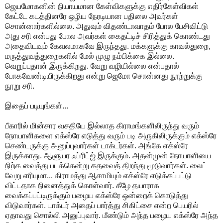
ஜெயமோகனின் நியாயமான கேள்விகளுக்கு எதிர்கேள்விகள்
கேட்டே கடத்தினரே ஒழிய நேரடியான பதிலை அவர்கள்
சொன்னார்களில்லை. அதுவும் விதண்டாவாதம் போல பேசிவிட்டு
அது சரி என்பது போல அவர்கள் கைதட்டிச் சிரித்துக் கொண்டது
அதைவிடவும் கேவலமாகவே இருந்தது. மக்களுக்கு காவல்துறை,
மருத்துவத்துறைகளில் மேல் முழு நம்பிக்கை இல்லை.
வெறுப்புதான் இருக்கிறது. வேறு வழியில்லை என்பதால்
போகவேண்டியிருக்கிறது என்று ஜெமோ சொன்னது நூற்றுக்கு
நூறு சரி.
இதைப் படியுங்கள்...
பீகாரில் மின்சார வசதியே இல்லாத கிராமங்களிலிருந்து வரும்
நோயாளிகளை எக்ஸ்ரே எடுத்து வரும் படி அருகிலிருக்கும் எக்ஸ்ரே
செண்டருக்கு அனுப்புவார்கள் டாக்டர்கள். அங்கே எக்ஸ்ரே
இருக்காது. ஆளுயர ஃப்ரிட்ஜ் இருக்கும். அதன்முன் நோயாளியை
நிற்க வைத்து படக்கென்று கதவைத் திறந்து மூடுவார்கள். லைட்
வேறு எரியுமா... கிராமத்து ஆசாமியும் எக்ஸ்ரே எடுக்கப்பட்டு
விட்டதாக நினைத்துக் கொள்வார். கீழே தயாராக
வைக்கப்பட்டிருக்கும் பழைய எக்ஸ்ரே ஒன்றைக் கொடுத்து
விடுவார்கள். டாக்டர் அதைப் பார்த்து சிகிட்சை என்ற பெயரில்
ஏதாவது சொல்லி அனுப்புவார். மீண்டும் அந்த பழைய எக்ஸ்ரே அந்த