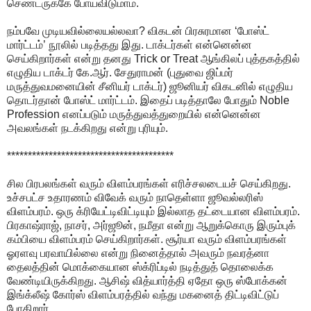
செண்டருக்கே போய்விடுமாம்.
நம்பவே முடியவில்லையல்லவா? விகடன் பிரசுரமான ‘போஸ்ட்
மார்ட்டம்’ நூலில் படித்தது இது. டாக்டர்கள் என்னென்ன
செய்கிறார்கள் என்று தனது Trick or Treat ஆங்கிலப் புத்தகத்தில்
எழுதிய டாக்டர் கே.ஆர். சேதுராமன் (புதுவை ஜிப்மர்
மருத்துவமனையின் சீனியர் டாக்டர்) ஜூனியர் விகடனில் எழுதிய
தொடர்தான் போஸ்ட் மார்ட்டம். இதைப் படித்தாலே போதும் Noble
Profession எனப்படும் மருத்துவத்துறையில் என்னென்ன
அவலங்கள் நடக்கிறது என்று புரியும்.
****************************************
சில பிரபலங்கள் வரும் விளம்பரங்கள் எரிச்சலடையச் செய்கிறது.
உச்சபட்ச உதாரணம் விவேக் வரும் நாதெள்ளா ஜூவல்லரிஸ்
விளம்பரம். ஒரு க்ரியேட்டிவிட்டியும் இல்லாத தட்டையான விளம்பரம்.
பிரகாஷ்ராஜ், நாசர், அர்ஜூன், நமீதா என்று ஆறுக்கொரு இரும்புக்
கம்பியை விளம்பரம் செய்கிறார்கள். சூர்யா வரும் விளம்பரங்கள்
ஓரளவு பரவாயில்லை என்று நினைத்தால் அவரும் நவரத்னா
தைலத்தின் மொக்கையான ஸ்க்ரிப்டில் நடித்துத் தொலைக்க
வேண்டியிருக்கிறது. ஆசிஷ் வித்யார்த்தி ஏதோ ஒரு ஸ்போக்கன்
இங்க்லீஷ் கோர்ஸ் விளம்பரத்தில் வந்து மகனைத் திட்டிவிட்டுப்
போகிறார்.