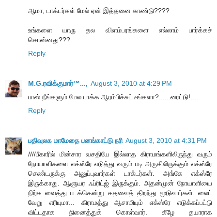
ஆமா, டாக்டர்கள் மேல் ஏன் இத்தனை காண்டு????
உங்களை யாரு தல விளம்பரங்களை எல்லாம் பார்க்கச்
சொன்னது???
Reply
M.G.ரவிக்குமார்™...,
August 3, 2010 at 4:29 PM
பாஸ் நீங்களும் மேல பாக்க ஆரம்பிச்சுட்டீங்களா?......ரைட்டு!....
Reply
பதிவுலக மாமேதை பனங்காட்டு நரி
August 3, 2010 at 4:31 PM
////பீகாரில் மின்சார வசதியே இல்லாத கிராமங்களிலிருந்து வரும்
நோயாளிகளை எக்ஸ்ரே எடுத்து வரும் படி அருகிலிருக்கும் எக்ஸ்ரே
செண்டருக்கு அனுப்புவார்கள் டாக்டர்கள். அங்கே எக்ஸ்ரே
இருக்காது. ஆளுயர ஃப்ரிட்ஜ் இருக்கும். அதன்முன் நோயாளியை
நிற்க வைத்து படக்கென்று கதவைத் திறந்து மூடுவார்கள். லைட்
வேறு எரியுமா... கிராமத்து ஆசாமியும் எக்ஸ்ரே எடுக்கப்பட்டு
விட்டதாக நினைத்துக் கொள்வார். கீழே தயாராக