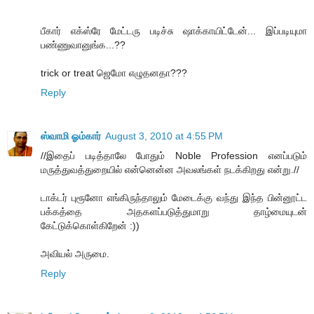
பீகார் எக்ஸ்ரே மேட்டரு படிச்சு ஷாக்காயிட்டேன்... இப்படியுமா
பண்ணுவானுங்க...??
trick or treat ஜெமோ எழுதனதா???
Reply
ஸ்வாமி ஓம்கார்
August 3, 2010 at 4:55 PM
//இதைப் படித்தாலே போதும் Noble Profession எனப்படும்
மருத்துவத்துறையில் என்னென்ன அவலங்கள் நடக்கிறது என்று.//
டாக்டர் புரூனோ எங்கிருந்தாலும் மேடைக்கு வந்து இந்த பின்னூட்ட
பக்கத்தை அதகளப்படுத்துமாறு தாழ்மையுடன்
கேட்டுக்கொள்கிறேன் :))
அவியல் அருமை.
Reply