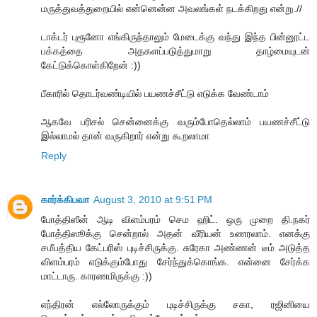
மருத்துவத்துறையில் என்னென்ன அவலங்கள் நடக்கிறது என்று.//
டாக்டர் புரூனோ எங்கிருந்தாலும் மேடைக்கு வந்து இந்த பின்னூட்ட
பக்கத்தை அதகளப்படுத்துமாறு தாழ்மையுடன்
கேட்டுக்கொள்கிறேன் :))
பீகாரில் தொடர்வண்டியில் பயணச்சீட்டு எடுக்க வேண்டாம்
ஆகவே பரிசல் சென்னைக்கு வரும்போதெல்லாம் பயணச்சீட்டு
இல்லாமல் தான் வருகிறார் என்று கூறலாமா
Reply
கார்க்கிபவா
August 3, 2010 at 9:51 PM
போத்திஸீன் ஆடி விளம்பரம் செம ஹிட். ஒரு முறை தி.நகர்
போத்திஸூக்கு சென்றால் அதன் வீரியன் உணரலாம். எனக்கு
சமீபத்திய கேட்பரிஸ் புடிச்சிருக்கு. சுரேகா அண்ணன் டீம் அடுத்த
விளம்பரம் எடுக்கும்போது சேர்ந்துக்கொங்க. என்னை சேர்க்க
மாட்டாரு. காரணமிருக்கு :))
எந்திரன் எல்லோருக்கும் புடிச்சிருக்கு சகா, ரஜினியை